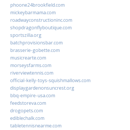
phoone24brookfield.com
mickeybarmama.com
roadwayconstructioninc.com
shopdragonflyboutique.com
sportszilla.org
batchprovisionsbar.com
brasserie-gobette.com
musicrearte.com
morseysfarms.com
riverviewtennis.com
official-kelly-toys-squishmallows.com
displaygardenonsuncrest.org
bbq-empire-usa.com
feedstoreva.com
drogopets.com
ediblechalk.com
tabletennisnearme.com