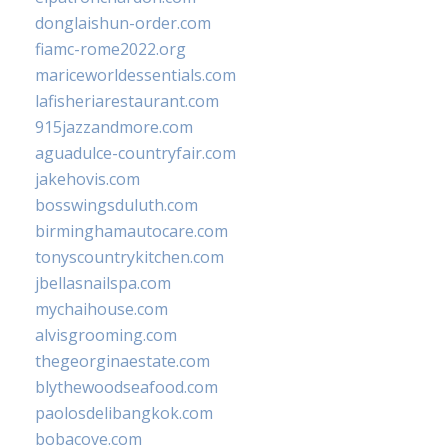
donglaishun-order.com
fiamc-rome2022.org
mariceworldessentials.com
lafisheriarestaurant.com
915jazzandmore.com
aguadulce-countryfair.com
jakehovis.com
bosswingsduluth.com
birminghamautocare.com
tonyscountrykitchen.com
jbellasnailspa.com
mychaihouse.com
alvisgrooming.com
thegeorginaestate.com
blythewoodseafood.com
paolosdelibangkok.com
bobacove.com