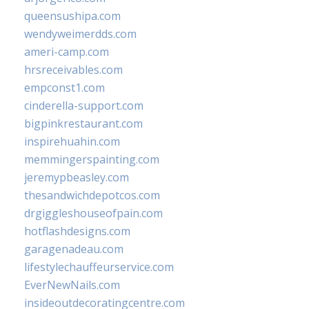
queensushipa.com
wendyweimerdds.com
ameri-camp.com
hrsreceivables.com
empconst1.com
cinderella-support.com
bigpinkrestaurant.com
inspirehuahin.com
memmingerspainting.com
jeremypbeasley.com
thesandwichdepotcos.com
drgiggleshouseofpain.com
hotflashdesigns.com
garagenadeau.com
lifestylechauffeurservice.com
EverNewNails.com
insideoutdecoratingcentre.com