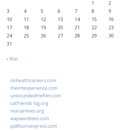
1
2
3
4
5
6
7
8
9
10
11
12
13
14
15
16
17
18
19
20
21
22
23
24
25
26
27
28
29
30
31
« Mar
okhealthcareers.com
theintexperience.com
unboundedthefilm.com
catfriends-bg.org
marianlives.org
waywardtees.com
pidfloorsexpress.com