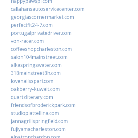
happypawspl.com
callahansautoservicecenter.com
georgiascornermarket.com
perfectfit24-7.com
portugalprivatedriver.com
von-racer.com
coffeeshopcharleston.com
salon104mainstreet.com
alkaspringswater.com
318mainstreet8h.com
lovenailsspari.com
oakberry-kuwait.com
quartzliterary.com
friendsofbroderickpark.com
studiopiattellina.com
jannagrillspringfield.com
fujiyamacharleston.com
elpatronchardon.com