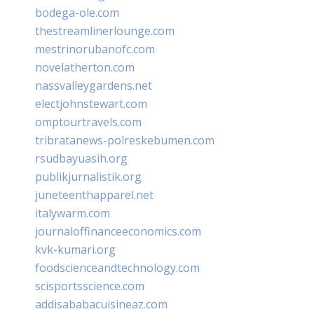
bodega-ole.com
thestreamlinerlounge.com
mestrinorubanofc.com
novelatherton.com
nassvalleygardens.net
electjohnstewart.com
omptourtravels.com
tribratanews-polreskebumen.com
rsudbayuasih.org
publikjurnalistik.org
juneteenthapparel.net
italywarm.com
journaloffinanceeconomics.com
kvk-kumari.org
foodscienceandtechnology.com
scisportsscience.com
addisababacuisineaz.com