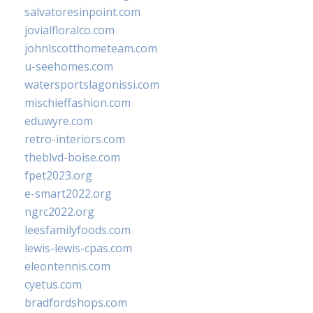
salvatoresinpoint.com
jovialfloralco.com
johnlscotthometeam.com
u-seehomes.com
watersportslagonissi.com
mischieffashion.com
eduwyre.com
retro-interiors.com
theblvd-boise.com
fpet2023.org
e-smart2022.org
ngrc2022.org
leesfamilyfoods.com
lewis-lewis-cpas.com
eleontennis.com
cyetus.com
bradfordshops.com