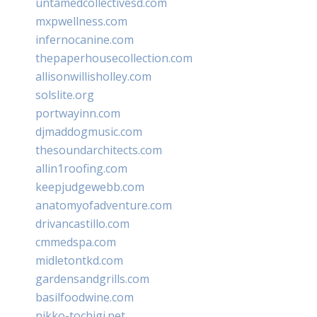
untamedcollectivesd.com
mxpwellness.com
infernocanine.com
thepaperhousecollection.com
allisonwillisholley.com
solslite.org
portwayinn.com
djmaddogmusic.com
thesoundarchitects.com
allin1roofing.com
keepjudgewebb.com
anatomyofadventure.com
drivancastillo.com
cmmedspa.com
midletontkd.com
gardensandgrills.com
basilfoodwine.com
nikko-tochigi.net