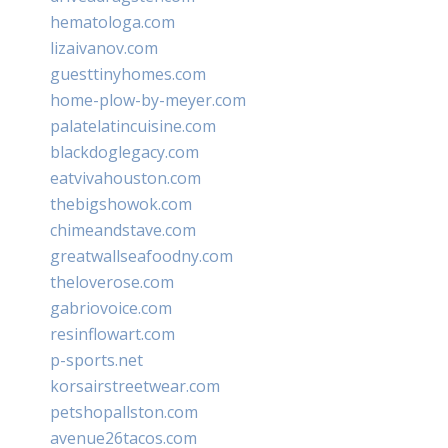
hematologa.com
lizaivanov.com
guesttinyhomes.com
home-plow-by-meyer.com
palatelatincuisine.com
blackdoglegacy.com
eatvivahouston.com
thebigshowok.com
chimeandstave.com
greatwallseafoodny.com
theloverose.com
gabriovoice.com
resinflowart.com
p-sports.net
korsairstreetwear.com
petshopallston.com
avenue26tacos.com