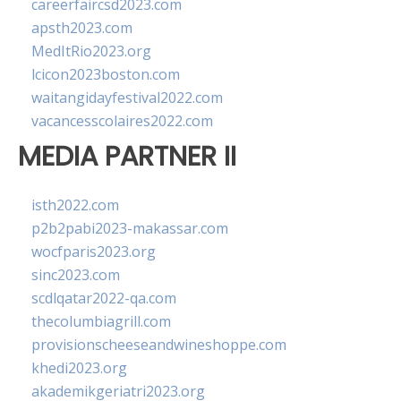
careerfaircsd2023.com
apsth2023.com
MedItRio2023.org
lcicon2023boston.com
waitangidayfestival2022.com
vacancesscolaires2022.com
MEDIA PARTNER II
isth2022.com
p2b2pabi2023-makassar.com
wocfparis2023.org
sinc2023.com
scdlqatar2022-qa.com
thecolumbiagrill.com
provisionscheeseandwineshoppe.com
khedi2023.org
akademikgeriatri2023.org