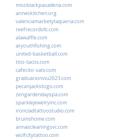
missblackpasadena.com
anneskitchen.org
valenciamarketytaqueria.com
reefrecordsllc.com
alawaffle.com
aryouthfishing.com
united-basketball.com
tios-tacos.com
cafecito-satx.com
graduacionviu2023.com
pecanjackstogo.com
zengardendayspa.com
sparklejewelryinc.com
ironcladtattoostudio.com
bruinshome.com
annascleaningsvc.com
wolfcitytattoo.com