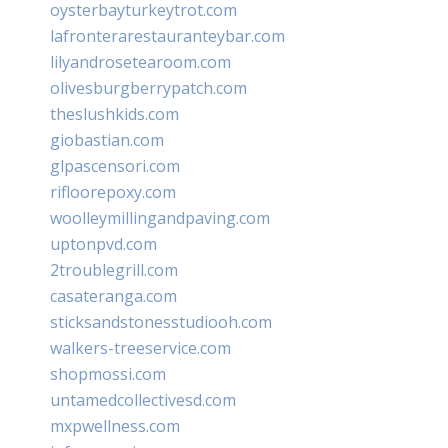
oysterbayturkeytrot.com
lafronterarestauranteybar.com
lilyandrosetearoom.com
olivesburgberrypatch.com
theslushkids.com
giobastian.com
glpascensori.com
rifloorepoxy.com
woolleymillingandpaving.com
uptonpvd.com
2troublegrill.com
casateranga.com
sticksandstonesstudiooh.com
walkers-treeservice.com
shopmossi.com
untamedcollectivesd.com
mxpwellness.com