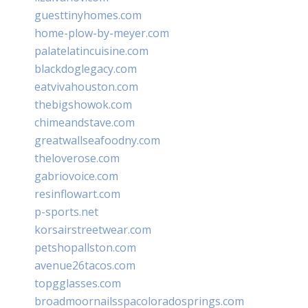
guesttinyhomes.com
home-plow-by-meyer.com
palatelatincuisine.com
blackdoglegacy.com
eatvivahouston.com
thebigshowok.com
chimeandstave.com
greatwallseafoodny.com
theloverose.com
gabriovoice.com
resinflowart.com
p-sports.net
korsairstreetwear.com
petshopallston.com
avenue26tacos.com
topgglasses.com
broadmoornailsspacoloradosprings.com