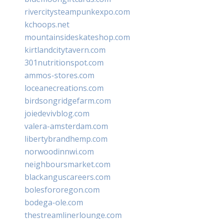
rivercitysteampunkexpo.com
kchoops.net
mountainsideskateshop.com
kirtlandcitytavern.com
301nutritionspot.com
ammos-stores.com
loceanecreations.com
birdsongridgefarm.com
joiedevivblog.com
valera-amsterdam.com
libertybrandhemp.com
norwoodinnwi.com
neighboursmarket.com
blackanguscareers.com
bolesfororegon.com
bodega-ole.com
thestreamlinerlounge.com