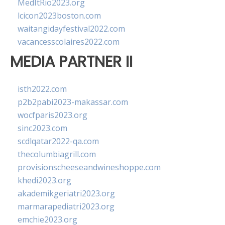
MedItRio2023.org
lcicon2023boston.com
waitangidayfestival2022.com
vacancesscolaires2022.com
MEDIA PARTNER II
isth2022.com
p2b2pabi2023-makassar.com
wocfparis2023.org
sinc2023.com
scdlqatar2022-qa.com
thecolumbiagrill.com
provisionscheeseandwineshoppe.com
khedi2023.org
akademikgeriatri2023.org
marmarapediatri2023.org
emchie2023.org