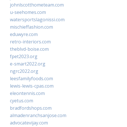
johnlscotthometeam.com
u-seehomes.com
watersportslagonissi.com
mischieffashion.com
eduwyre.com
retro-interiors.com
theblvd-boise.com
fpet2023.org
e-smart2022.org
ngrc2022.org
leesfamilyfoods.com
lewis-lewis-cpas.com
eleontennis.com
cyetus.com
bradfordshops.com
almadenranchsanjose.com
advocatevijay.com