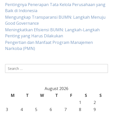
Pentingnya Penerapan Tata Kelola Perusahaan yang
Baik di Indonesia
Mengungkap Transparansi BUMN: Langkah Menuju
Good Governance
Meningkatkan Efisiensi BUMN: Langkah-Langkah
Penting yang Harus Dilakukan
Pengertian dan Manfaat Program Manajemen
Narkoba (PMN)
Search
for:
August 2026
M
T
W
T
F
S
S
1
2
3
4
5
6
7
8
9