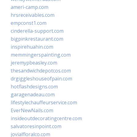
ameri-camp.com
hrsreceivables.com
empconst1.com
cinderella-support.com
bigpinkrestaurant.com
inspirehuahin.com
memmingerspainting.com
jeremypbeasley.com
thesandwichdepotcos.com
drgiggleshouseofpain.com
hotflashdesigns.com
garagenadeau.com
lifestylechauffeurservice.com
EverNewNails.com
insideoutdecoratingcentre.com
salvatoresinpoint.com
jovialfloralco.com