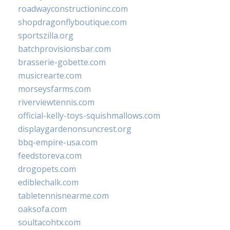
roadwayconstructioninc.com
shopdragonflyboutique.com
sportszilla.org
batchprovisionsbar.com
brasserie-gobette.com
musicrearte.com
morseysfarms.com
riverviewtennis.com
official-kelly-toys-squishmallows.com
displaygardenonsuncrest.org
bbq-empire-usa.com
feedstoreva.com
drogopets.com
ediblechalk.com
tabletennisnearme.com
oaksofa.com
soultacohtx.com