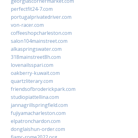
georgiascornermarket.com
perfectfit24-7.com
portugalprivatedriver.com
von-racer.com
coffeeshopcharleston.com
salon104mainstreet.com
alkaspringswater.com
318mainstreet8h.com
lovenailsspari.com
oakberry-kuwait.com
quartzliterary.com
friendsofbroderickpark.com
studiopiattellina.com
jannagrillspringfield.com
fujiyamacharleston.com
elpatronchardon.com
donglaishun-order.com
fiamc-rome2022.org