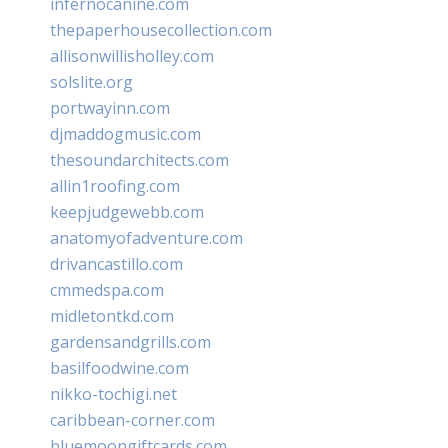
infernocanine.com
thepaperhousecollection.com
allisonwillisholley.com
solslite.org
portwayinn.com
djmaddogmusic.com
thesoundarchitects.com
allin1roofing.com
keepjudgewebb.com
anatomyofadventure.com
drivancastillo.com
cmmedspa.com
midletontkd.com
gardensandgrills.com
basilfoodwine.com
nikko-tochigi.net
caribbean-corner.com
bluemoongiftcards.com