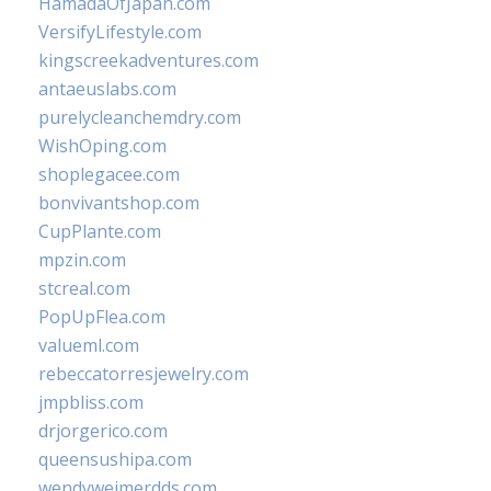
HamadaOfJapan.com
VersifyLifestyle.com
kingscreekadventures.com
antaeuslabs.com
purelycleanchemdry.com
WishOping.com
shoplegacee.com
bonvivantshop.com
CupPlante.com
mpzin.com
stcreal.com
PopUpFlea.com
valueml.com
rebeccatorresjewelry.com
jmpbliss.com
drjorgerico.com
queensushipa.com
wendyweimerdds.com