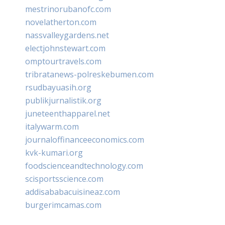
mestrinorubanofc.com
novelatherton.com
nassvalleygardens.net
electjohnstewart.com
omptourtravels.com
tribratanews-polreskebumen.com
rsudbayuasih.org
publikjurnalistik.org
juneteenthapparel.net
italywarm.com
journaloffinanceeconomics.com
kvk-kumari.org
foodscienceandtechnology.com
scisportsscience.com
addisababacuisineaz.com
burgerimcamas.com