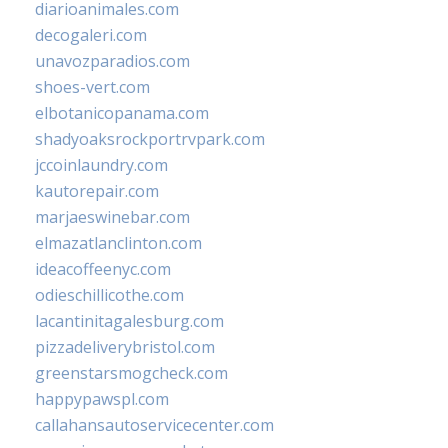
diarioanimales.com
decogaleri.com
unavozparadios.com
shoes-vert.com
elbotanicopanama.com
shadyoaksrockportrvpark.com
jccoinlaundry.com
kautorepair.com
marjaeswinebar.com
elmazatlanclinton.com
ideacoffeenyc.com
odieschillicothe.com
lacantinitagalesburg.com
pizzadeliverybristol.com
greenstarsmogcheck.com
happypawspl.com
callahansautoservicecenter.com