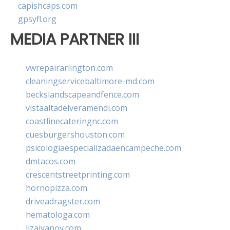
capishcaps.com
gpsyfl.org
MEDIA PARTNER III
vwrepairarlington.com
cleaningservicebaltimore-md.com
beckslandscapeandfence.com
vistaaltadelveramendi.com
coastlinecateringnc.com
cuesburgershouston.com
psicologiaespecializadaencampeche.com
dmtacos.com
crescentstreetprinting.com
hornopizza.com
driveadragster.com
hematologa.com
lizaivanov.com