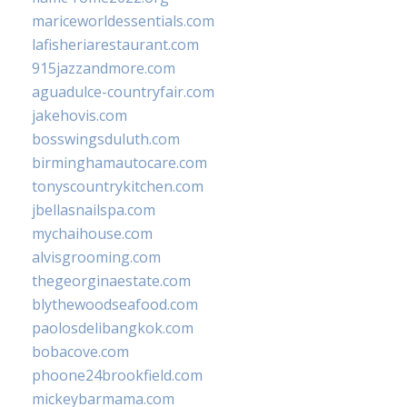
mariceworldessentials.com
lafisheriarestaurant.com
915jazzandmore.com
aguadulce-countryfair.com
jakehovis.com
bosswingsduluth.com
birminghamautocare.com
tonyscountrykitchen.com
jbellasnailspa.com
mychaihouse.com
alvisgrooming.com
thegeorginaestate.com
blythewoodseafood.com
paolosdelibangkok.com
bobacove.com
phoone24brookfield.com
mickeybarmama.com