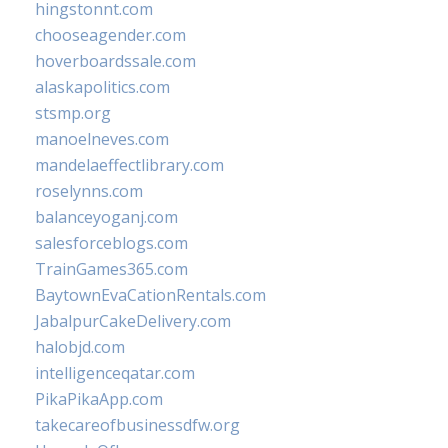
hingstonnt.com
chooseagender.com
hoverboardssale.com
alaskapolitics.com
stsmp.org
manoelneves.com
mandelaeffectlibrary.com
roselynns.com
balanceyoganj.com
salesforceblogs.com
TrainGames365.com
BaytownEvaCationRentals.com
JabalpurCakeDelivery.com
halobjd.com
intelligenceqatar.com
PikaPikaApp.com
takecareofbusinessdfw.org