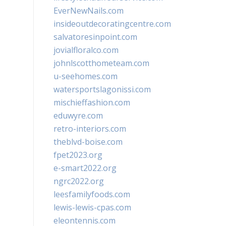
EverNewNails.com
insideoutdecoratingcentre.com
salvatoresinpoint.com
jovialfloralco.com
johnlscotthometeam.com
u-seehomes.com
watersportslagonissi.com
mischieffashion.com
eduwyre.com
retro-interiors.com
theblvd-boise.com
fpet2023.org
e-smart2022.org
ngrc2022.org
leesfamilyfoods.com
lewis-lewis-cpas.com
eleontennis.com