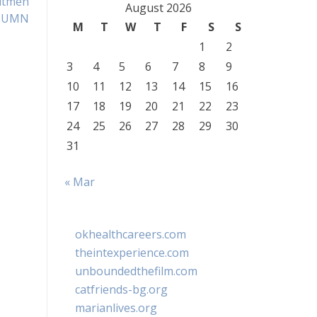
utmen
August 2026
BUMN
M
T
W
T
F
S
S
1
2
3
4
5
6
7
8
9
10
11
12
13
14
15
16
17
18
19
20
21
22
23
24
25
26
27
28
29
30
31
« Mar
okhealthcareers.com
theintexperience.com
unboundedthefilm.com
catfriends-bg.org
marianlives.org