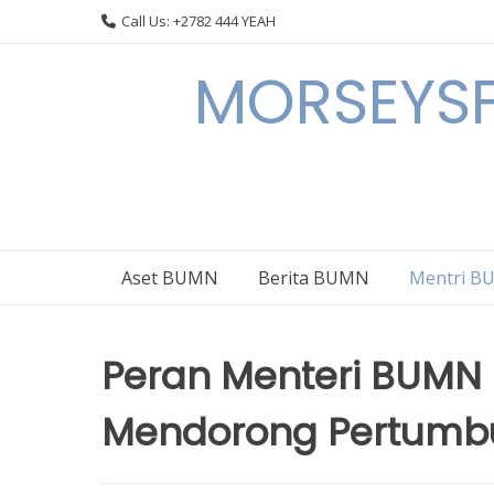
Skip
Call Us: +2782 444 YEAH
to
content
MORSEYSF
Aset BUMN
Berita BUMN
Mentri 
Peran Menteri BUMN 
Mendorong Pertumbu