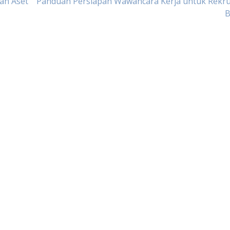
an Aset
Panduan Persiapan Wawancara Kerja untuk Rekr