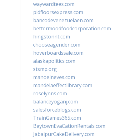
waywardtees.com
pidfloorsexpress.com
bancodevenezuelaen.com
bettermoodfoodcorporation.com
hingstonnt.com
chooseagender.com
hoverboardssale.com
alaskapolitics.com
stsmp.org
manoelneves.com
mandelaeffectlibrary.com
roselynns.com
balanceyoganj.com
salesforceblogs.com
TrainGames365.com
BaytownEvaCationRentals.com
JabalpurCakeDelivery.com