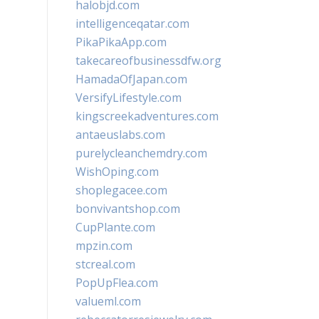
halobjd.com
intelligenceqatar.com
PikaPikaApp.com
takecareofbusinessdfw.org
HamadaOfJapan.com
VersifyLifestyle.com
kingscreekadventures.com
antaeuslabs.com
purelycleanchemdry.com
WishOping.com
shoplegacee.com
bonvivantshop.com
CupPlante.com
mpzin.com
stcreal.com
PopUpFlea.com
valueml.com