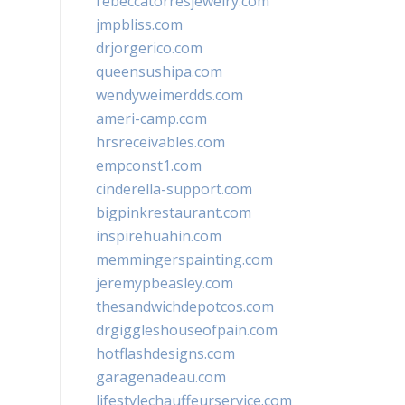
rebeccatorresjewelry.com
jmpbliss.com
drjorgerico.com
queensushipa.com
wendyweimerdds.com
ameri-camp.com
hrsreceivables.com
empconst1.com
cinderella-support.com
bigpinkrestaurant.com
inspirehuahin.com
memmingerspainting.com
jeremypbeasley.com
thesandwichdepotcos.com
drgiggleshouseofpain.com
hotflashdesigns.com
garagenadeau.com
lifestylechauffeurservice.com