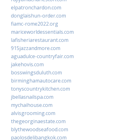
elpatronchardon.com
donglaishun-order.com
fiamc-rome2022.org
mariceworldessentials.com
lafisheriarestaurant.com
915jazzandmore.com
aguadulce-countryfair.com
jakehovis.com
bosswingsduluth.com
birminghamautocare.com
tonyscountrykitchen.com
jbellasnailspa.com
mychaihouse.com
alvisgrooming.com
thegeorginaestate.com
blythewoodseafood.com
paolosdelibangkok.com