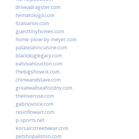
driveadragster.com
hematologa.com
lizaivanov.com
guesttinyhomes.com
home-plow-by-meyer.com
palatelatincuisine.com
blackdoglegacy.com
eatvivahouston.com
thebigshowok.com
chimeandstave.com
greatwallseafoodny.com
theloverose.com
gabriovoice.com
resinflowart.com
p-sports.net
korsairstreetwear.com
petshopallston.com