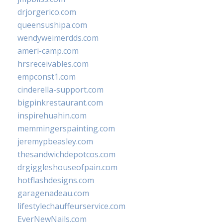
drjorgerico.com
queensushipa.com
wendyweimerdds.com
ameri-camp.com
hrsreceivables.com
empconst1.com
cinderella-support.com
bigpinkrestaurant.com
inspirehuahin.com
memmingerspainting.com
jeremypbeasley.com
thesandwichdepotcos.com
drgiggleshouseofpain.com
hotflashdesigns.com
garagenadeau.com
lifestylechauffeurservice.com
EverNewNails.com