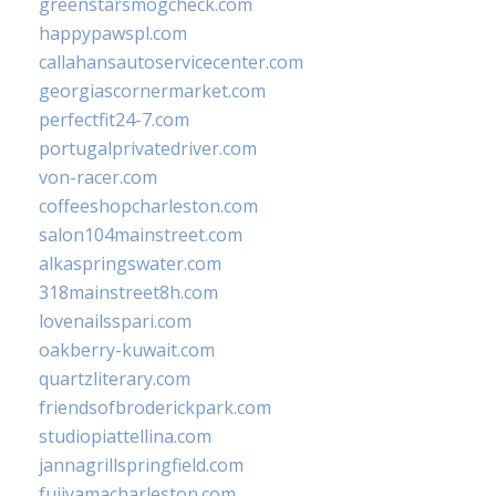
greenstarsmogcheck.com
happypawspl.com
callahansautoservicecenter.com
georgiascornermarket.com
perfectfit24-7.com
portugalprivatedriver.com
von-racer.com
coffeeshopcharleston.com
salon104mainstreet.com
alkaspringswater.com
318mainstreet8h.com
lovenailsspari.com
oakberry-kuwait.com
quartzliterary.com
friendsofbroderickpark.com
studiopiattellina.com
jannagrillspringfield.com
fujiyamacharleston.com