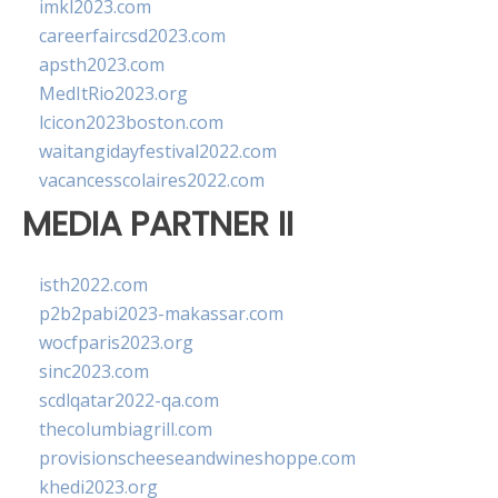
imkl2023.com
careerfaircsd2023.com
apsth2023.com
MedItRio2023.org
lcicon2023boston.com
waitangidayfestival2022.com
vacancesscolaires2022.com
MEDIA PARTNER II
isth2022.com
p2b2pabi2023-makassar.com
wocfparis2023.org
sinc2023.com
scdlqatar2022-qa.com
thecolumbiagrill.com
provisionscheeseandwineshoppe.com
khedi2023.org