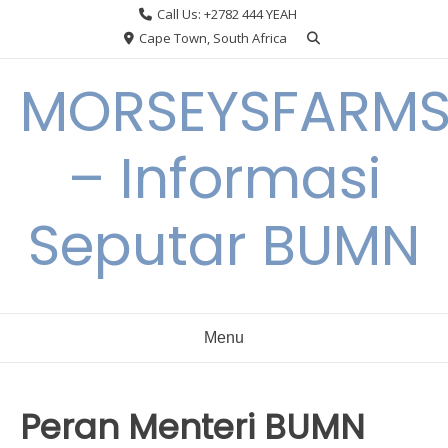
Skip
Call Us: +2782 444 YEAH
to
Cape Town, South Africa
content
MORSEYSFARM
– Informasi
Seputar BUMN
Menu
Peran Menteri BUMN