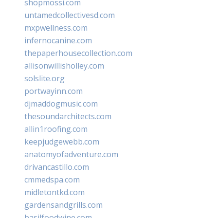
shopmossi.com
untamedcollectivesd.com
mxpwellness.com
infernocanine.com
thepaperhousecollection.com
allisonwillisholley.com
solslite.org
portwayinn.com
djmaddogmusic.com
thesoundarchitects.com
allin1roofing.com
keepjudgewebb.com
anatomyofadventure.com
drivancastillo.com
cmmedspa.com
midletontkd.com
gardensandgrills.com
basilfoodwine.com