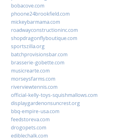
bobacove.com
phoone24brookfield.com
mickeybarmama.com
roadwayconstructioninc.com
shopdragonflyboutique.com
sportszilla.org
batchprovisionsbar.com
brasserie-gobette.com
musicrearte.com
morseysfarms.com
riverviewtennis.com
official-kelly-toys-squishmallows.com
displaygardenonsuncrest.org
bbq-empire-usa.com
feedstoreva.com
drogopets.com
ediblechalk.com