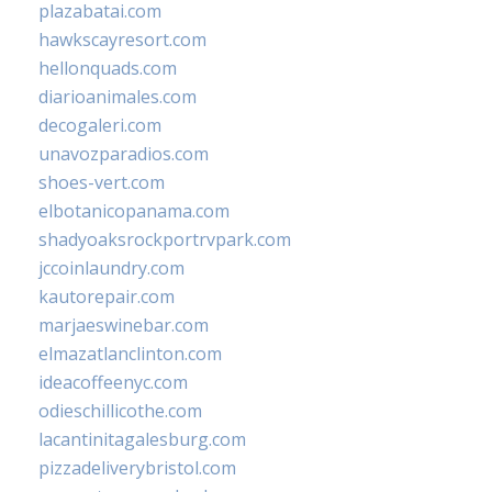
plazabatai.com
hawkscayresort.com
hellonquads.com
diarioanimales.com
decogaleri.com
unavozparadios.com
shoes-vert.com
elbotanicopanama.com
shadyoaksrockportrvpark.com
jccoinlaundry.com
kautorepair.com
marjaeswinebar.com
elmazatlanclinton.com
ideacoffeenyc.com
odieschillicothe.com
lacantinitagalesburg.com
pizzadeliverybristol.com