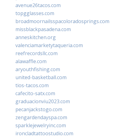
avenue26tacos.com
topgglasses.com
broadmoornailsspacoloradosprings.com
missblackpasadena.com
anneskitchen.org
valenciamarketytaqueria.com
reefrecordsllc.com
alawaffle.com
aryouthfishing.com
united-basketball.com
tios-tacos.com
cafecito-satx.com
graduacionviu2023.com
pecanjackstogo.com
zengardendayspa.com
sparklejewelryinc.com
ironcladtattoostudio.com