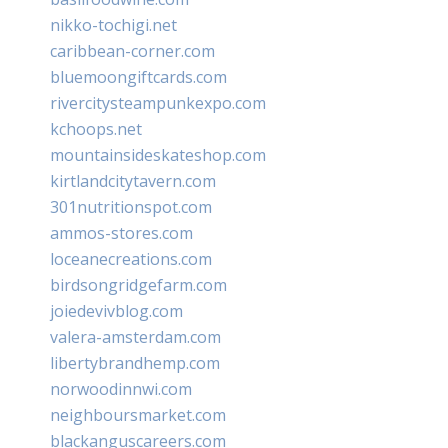
nikko-tochigi.net
caribbean-corner.com
bluemoongiftcards.com
rivercitysteampunkexpo.com
kchoops.net
mountainsideskateshop.com
kirtlandcitytavern.com
301nutritionspot.com
ammos-stores.com
loceanecreations.com
birdsongridgefarm.com
joiedevivblog.com
valera-amsterdam.com
libertybrandhemp.com
norwoodinnwi.com
neighboursmarket.com
blackanguscareers.com