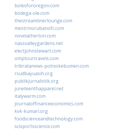
bolesfororegon.com
bodega-ole.com
thestreamlinerlounge.com
mestrinorubanofc.com
novelatherton.com
nassvalleygardens.net
electjohnstewart.com
omptourtravels.com
tribratanews-polreskebumen.com
rsudbayuasih.org
publikjurnalistik.org
juneteenthapparel.net
italywarm.com
journaloffinanceeconomics.com
kvk-kumari.org
foodscienceandtechnology.com
scisportsscience.com