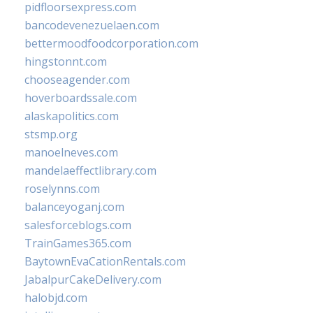
pidfloorsexpress.com
bancodevenezuelaen.com
bettermoodfoodcorporation.com
hingstonnt.com
chooseagender.com
hoverboardssale.com
alaskapolitics.com
stsmp.org
manoelneves.com
mandelaeffectlibrary.com
roselynns.com
balanceyoganj.com
salesforceblogs.com
TrainGames365.com
BaytownEvaCationRentals.com
JabalpurCakeDelivery.com
halobjd.com