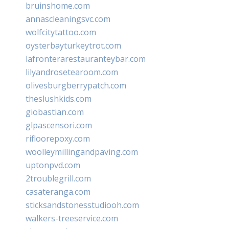
bruinshome.com
annascleaningsvc.com
wolfcitytattoo.com
oysterbayturkeytrot.com
lafronterarestauranteybar.com
lilyandrosetearoom.com
olivesburgberrypatch.com
theslushkids.com
giobastian.com
glpascensori.com
rifloorepoxy.com
woolleymillingandpaving.com
uptonpvd.com
2troublegrill.com
casateranga.com
sticksandstonesstudiooh.com
walkers-treeservice.com