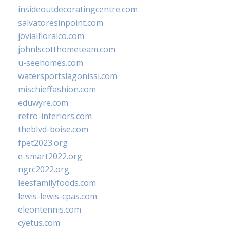
insideoutdecoratingcentre.com
salvatoresinpoint.com
jovialfloralco.com
johnlscotthometeam.com
u-seehomes.com
watersportslagonissi.com
mischieffashion.com
eduwyre.com
retro-interiors.com
theblvd-boise.com
fpet2023.org
e-smart2022.org
ngrc2022.org
leesfamilyfoods.com
lewis-lewis-cpas.com
eleontennis.com
cyetus.com