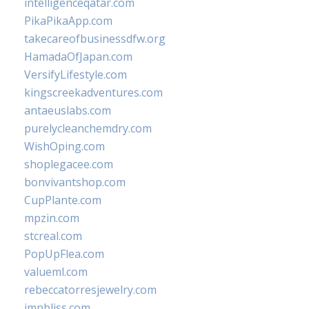
intelligenceqatar.com
PikaPikaApp.com
takecareofbusinessdfw.org
HamadaOfJapan.com
VersifyLifestyle.com
kingscreekadventures.com
antaeuslabs.com
purelycleanchemdry.com
WishOping.com
shoplegacee.com
bonvivantshop.com
CupPlante.com
mpzin.com
stcreal.com
PopUpFlea.com
valueml.com
rebeccatorresjewelry.com
jmpbliss.com