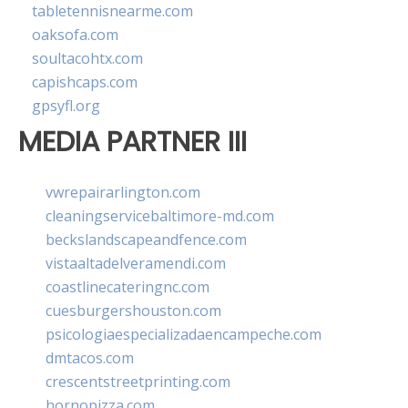
tabletennisnearme.com
oaksofa.com
soultacohtx.com
capishcaps.com
gpsyfl.org
MEDIA PARTNER III
vwrepairarlington.com
cleaningservicebaltimore-md.com
beckslandscapeandfence.com
vistaaltadelveramendi.com
coastlinecateringnc.com
cuesburgershouston.com
psicologiaespecializadaencampeche.com
dmtacos.com
crescentstreetprinting.com
hornopizza.com