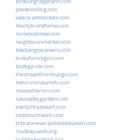
birdsongridgefarm.com
joiedevivblog.com
valera-amsterdam.com
libertybrandhemp.com
norwoodinnwi.com
neighboursmarket.com
blackanguscareers.com
bolesfororegon.com
bodega-ole.com
thestreamlinerlounge.com
mestrinorubanofc.com
novelatherton.com
nassvalleygardens.net
electjohnstewart.com
omptourtravels.com
tribratanews-polreskebumen.com
rsudbayuasih.org
publikjurnalistik.org