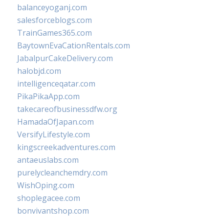
balanceyoganj.com
salesforceblogs.com
TrainGames365.com
BaytownEvaCationRentals.com
JabalpurCakeDelivery.com
halobjd.com
intelligenceqatar.com
PikaPikaApp.com
takecareofbusinessdfw.org
HamadaOfJapan.com
VersifyLifestyle.com
kingscreekadventures.com
antaeuslabs.com
purelycleanchemdry.com
WishOping.com
shoplegacee.com
bonvivantshop.com