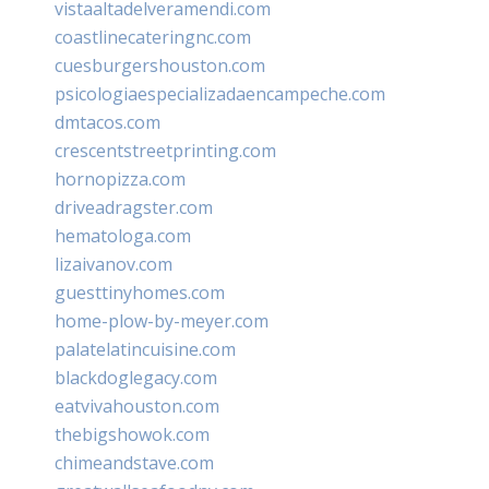
vistaaltadelveramendi.com
coastlinecateringnc.com
cuesburgershouston.com
psicologiaespecializadaencampeche.com
dmtacos.com
crescentstreetprinting.com
hornopizza.com
driveadragster.com
hematologa.com
lizaivanov.com
guesttinyhomes.com
home-plow-by-meyer.com
palatelatincuisine.com
blackdoglegacy.com
eatvivahouston.com
thebigshowok.com
chimeandstave.com