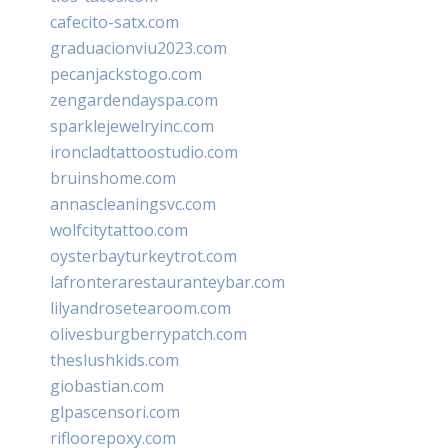
cafecito-satx.com
graduacionviu2023.com
pecanjackstogo.com
zengardendayspa.com
sparklejewelryinc.com
ironcladtattoostudio.com
bruinshome.com
annascleaningsvc.com
wolfcitytattoo.com
oysterbayturkeytrot.com
lafronterarestauranteybar.com
lilyandrosetearoom.com
olivesburgberrypatch.com
theslushkids.com
giobastian.com
glpascensori.com
rifloorepoxy.com