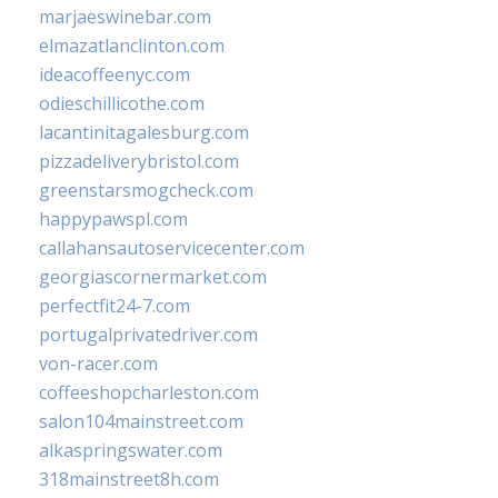
marjaeswinebar.com
elmazatlanclinton.com
ideacoffeenyc.com
odieschillicothe.com
lacantinitagalesburg.com
pizzadeliverybristol.com
greenstarsmogcheck.com
happypawspl.com
callahansautoservicecenter.com
georgiascornermarket.com
perfectfit24-7.com
portugalprivatedriver.com
von-racer.com
coffeeshopcharleston.com
salon104mainstreet.com
alkaspringswater.com
318mainstreet8h.com