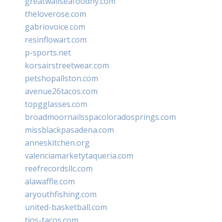
greatwallseafoodny.com
theloverose.com
gabriovoice.com
resinflowart.com
p-sports.net
korsairstreetwear.com
petshopallston.com
avenue26tacos.com
topgglasses.com
broadmoornailsspacoloradosprings.com
missblackpasadena.com
anneskitchen.org
valenciamarketytaqueria.com
reefrecordsllc.com
alawaffle.com
aryouthfishing.com
united-basketball.com
tios-tacos.com