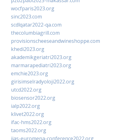
p2b2pabi2023-makassar.com
wocfparis2023.org
sinc2023.com
scdlqatar2022-qa.com
thecolumbiagrill.com
provisionscheeseandwineshoppe.com
khedi2023.org
akademikgeriatri2023.org
marmarapediatri2023.org
emchie2023.org
girisimselradyoloji2022.org
utcd2022.org
biosensor2022.org
ialp2022.org
klivet2022.org
ifac-hms2022.org
taoms2022.org
iias-euromena-conference2022.org