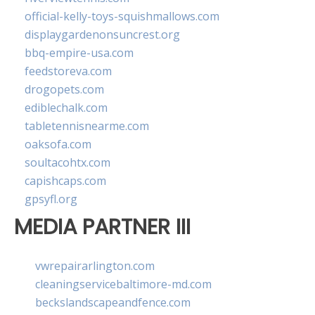
official-kelly-toys-squishmallows.com
displaygardenonsuncrest.org
bbq-empire-usa.com
feedstoreva.com
drogopets.com
ediblechalk.com
tabletennisnearme.com
oaksofa.com
soultacohtx.com
capishcaps.com
gpsyfl.org
MEDIA PARTNER III
vwrepairarlington.com
cleaningservicebaltimore-md.com
beckslandscapeandfence.com