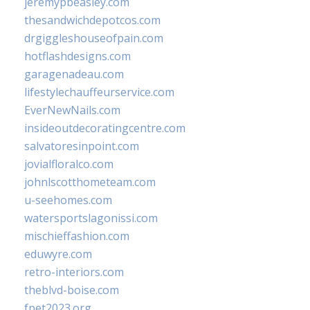
jeremypbeasley.com
thesandwichdepotcos.com
drgiggleshouseofpain.com
hotflashdesigns.com
garagenadeau.com
lifestylechauffeurservice.com
EverNewNails.com
insideoutdecoratingcentre.com
salvatoresinpoint.com
jovialfloralco.com
johnlscotthometeam.com
u-seehomes.com
watersportslagonissi.com
mischieffashion.com
eduwyre.com
retro-interiors.com
theblvd-boise.com
fpet2023.org