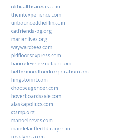
okhealthcareers.com
theintexperience.com
unboundedthefilm.com
catfriends-bg.org
marianlives.org
waywardtees.com
pidfloorsexpress.com
bancodevenezuelaen.com
bettermoodfoodcorporation.com
hingstonnt.com
chooseagender.com
hoverboardssale.com
alaskapolitics.com
stsmp.org
manoelneves.com
mandelaeffectlibrary.com
roselynns.com