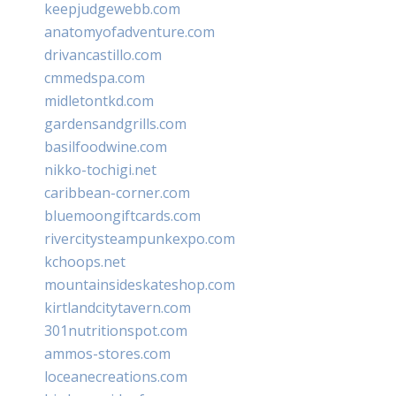
keepjudgewebb.com
anatomyofadventure.com
drivancastillo.com
cmmedspa.com
midletontkd.com
gardensandgrills.com
basilfoodwine.com
nikko-tochigi.net
caribbean-corner.com
bluemoongiftcards.com
rivercitysteampunkexpo.com
kchoops.net
mountainsideskateshop.com
kirtlandcitytavern.com
301nutritionspot.com
ammos-stores.com
loceanecreations.com