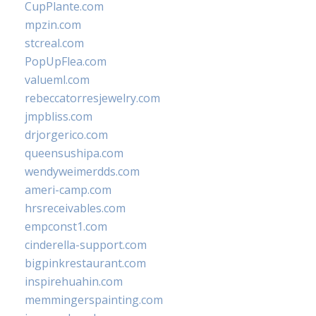
CupPlante.com
mpzin.com
stcreal.com
PopUpFlea.com
valueml.com
rebeccatorresjewelry.com
jmpbliss.com
drjorgerico.com
queensushipa.com
wendyweimerdds.com
ameri-camp.com
hrsreceivables.com
empconst1.com
cinderella-support.com
bigpinkrestaurant.com
inspirehuahin.com
memmingerspainting.com