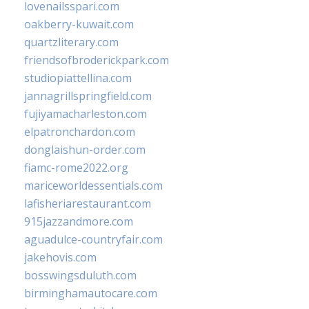
lovenailsspari.com
oakberry-kuwait.com
quartzliterary.com
friendsofbroderickpark.com
studiopiattellina.com
jannagrillspringfield.com
fujiyamacharleston.com
elpatronchardon.com
donglaishun-order.com
fiamc-rome2022.org
mariceworldessentials.com
lafisheriarestaurant.com
915jazzandmore.com
aguadulce-countryfair.com
jakehovis.com
bosswingsduluth.com
birminghamautocare.com