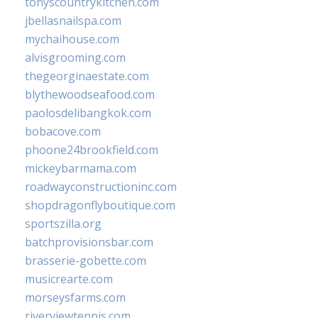
tonyscountrykitchen.com
jbellasnailspa.com
mychaihouse.com
alvisgrooming.com
thegeorginaestate.com
blythewoodseafood.com
paolosdelibangkok.com
bobacove.com
phoone24brookfield.com
mickeybarmama.com
roadwayconstructioninc.com
shopdragonflyboutique.com
sportszilla.org
batchprovisionsbar.com
brasserie-gobette.com
musicrearte.com
morseysfarms.com
riverviewtennis.com