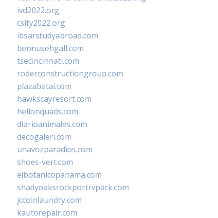
ivd2022.org
csity2022.org
ibsarstudyabroad.com
bennusehgall.com
tsecincinnati.com
roderconstructiongroup.com
plazabatai.com
hawkscayresort.com
hellonquads.com
diarioanimales.com
decogaleri.com
unavozparadios.com
shoes-vert.com
elbotanicopanama.com
shadyoaksrockportrvpark.com
jccoinlaundry.com
kautorepair.com