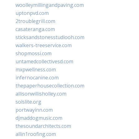
woolleymillingandpaving.com
uptonpvd.com
2troublegrill.com
casateranga.com
sticksandstonesstudiooh.com
walkers-treeservice.com
shopmossi.com
untamedcollectivesd.com
mxpwellness.com
infernocanine.com
thepaperhousecollection.com
allisonwillisholley.com
solslite.org
portwayinn.com
djmaddogmusic.com
thesoundarchitects.com
allin1roofing.com