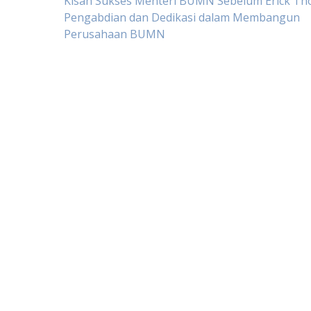
Post
Kisah Sukses Menteri BUMN Sebelum Erick Tho
Pengabdian dan Dedikasi dalam Membangun
Perusahaan BUMN
navigation