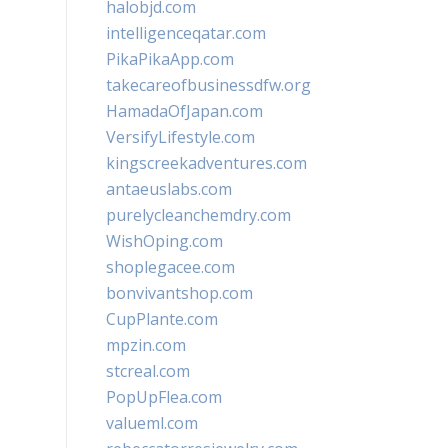
halobjd.com
intelligenceqatar.com
PikaPikaApp.com
takecareofbusinessdfw.org
HamadaOfJapan.com
VersifyLifestyle.com
kingscreekadventures.com
antaeuslabs.com
purelycleanchemdry.com
WishOping.com
shoplegacee.com
bonvivantshop.com
CupPlante.com
mpzin.com
stcreal.com
PopUpFlea.com
valueml.com