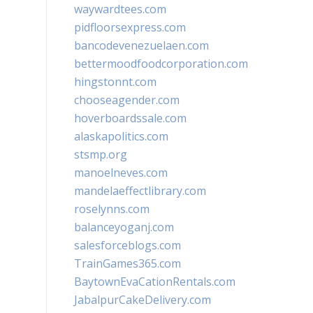
waywardtees.com
pidfloorsexpress.com
bancodevenezuelaen.com
bettermoodfoodcorporation.com
hingstonnt.com
chooseagender.com
hoverboardssale.com
alaskapolitics.com
stsmp.org
manoelneves.com
mandelaeffectlibrary.com
roselynns.com
balanceyoganj.com
salesforceblogs.com
TrainGames365.com
BaytownEvaCationRentals.com
JabalpurCakeDelivery.com