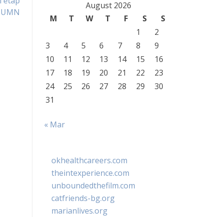
 Tetap
August 2026
BUMN
M
T
W
T
F
S
S
1
2
3
4
5
6
7
8
9
10
11
12
13
14
15
16
17
18
19
20
21
22
23
24
25
26
27
28
29
30
31
« Mar
okhealthcareers.com
theintexperience.com
unboundedthefilm.com
catfriends-bg.org
marianlives.org