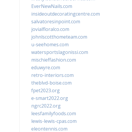
EverNewNails.com
insideoutdecoratingcentre.com
salvatoresinpoint.com
jovialfloralco.com
johnlscotthometeam.com
u-seehomes.com
watersportslagonissi.com
mischieffashion.com
eduwyre.com
retro-interiors.com
theblvd-boise.com
fpet2023.org
e-smart2022.org
ngrc2022.org
leesfamilyfoods.com
lewis-lewis-cpas.com
eleontennis.com