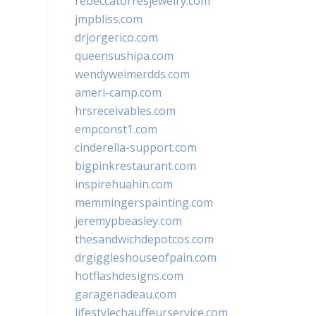
rebeccatorresjewelry.com
jmpbliss.com
drjorgerico.com
queensushipa.com
wendyweimerdds.com
ameri-camp.com
hrsreceivables.com
empconst1.com
cinderella-support.com
bigpinkrestaurant.com
inspirehuahin.com
memmingerspainting.com
jeremypbeasley.com
thesandwichdepotcos.com
drgiggleshouseofpain.com
hotflashdesigns.com
garagenadeau.com
lifestylechauffeurservice.com