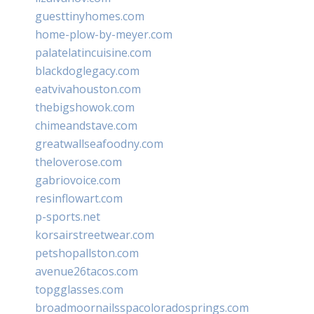
guesttinyhomes.com
home-plow-by-meyer.com
palatelatincuisine.com
blackdoglegacy.com
eatvivahouston.com
thebigshowok.com
chimeandstave.com
greatwallseafoodny.com
theloverose.com
gabriovoice.com
resinflowart.com
p-sports.net
korsairstreetwear.com
petshopallston.com
avenue26tacos.com
topgglasses.com
broadmoornailsspacoloradosprings.com