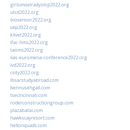
girisimselradyoloji2022.org
utcd2022.org
biosensor2022.org
ialp2022.org
klivet2022.org
ifac-hms2022.org
taoms2022.org
iias-euromena-conference2022.org
ivd2022.org
csity2022.org
ibsarstudyabroad.com
bennusehgall.com
tsecincinnati.com
roderconstructiongroup.com
plazabatai.com
hawkscayresort.com
hellonquads.com