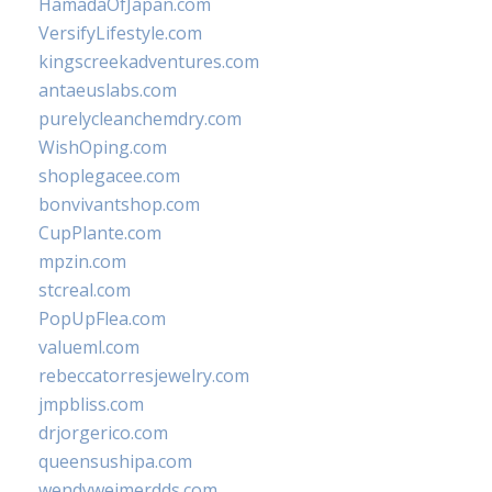
HamadaOfJapan.com
VersifyLifestyle.com
kingscreekadventures.com
antaeuslabs.com
purelycleanchemdry.com
WishOping.com
shoplegacee.com
bonvivantshop.com
CupPlante.com
mpzin.com
stcreal.com
PopUpFlea.com
valueml.com
rebeccatorresjewelry.com
jmpbliss.com
drjorgerico.com
queensushipa.com
wendyweimerdds.com