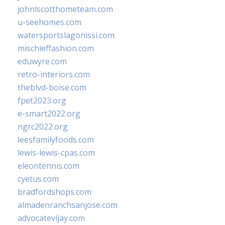
johnlscotthometeam.com
u-seehomes.com
watersportslagonissi.com
mischieffashion.com
eduwyre.com
retro-interiors.com
theblvd-boise.com
fpet2023.org
e-smart2022.org
ngrc2022.org
leesfamilyfoods.com
lewis-lewis-cpas.com
eleontennis.com
cyetus.com
bradfordshops.com
almadenranchsanjose.com
advocatevijay.com