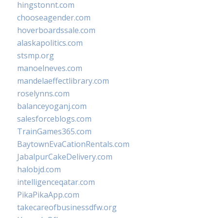
hingstonnt.com
chooseagender.com
hoverboardssale.com
alaskapolitics.com
stsmp.org
manoelneves.com
mandelaeffectlibrary.com
roselynns.com
balanceyoganj.com
salesforceblogs.com
TrainGames365.com
BaytownEvaCationRentals.com
JabalpurCakeDelivery.com
halobjd.com
intelligenceqatar.com
PikaPikaApp.com
takecareofbusinessdfw.org