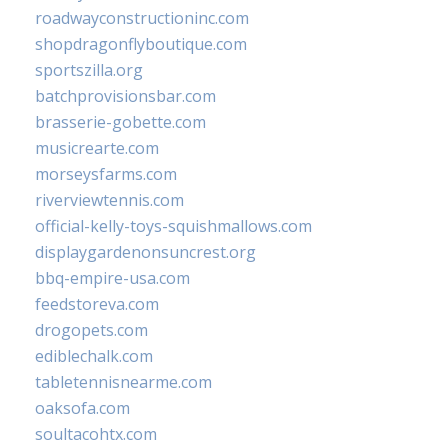
roadwayconstructioninc.com
shopdragonflyboutique.com
sportszilla.org
batchprovisionsbar.com
brasserie-gobette.com
musicrearte.com
morseysfarms.com
riverviewtennis.com
official-kelly-toys-squishmallows.com
displaygardenonsuncrest.org
bbq-empire-usa.com
feedstoreva.com
drogopets.com
ediblechalk.com
tabletennisnearme.com
oaksofa.com
soultacohtx.com