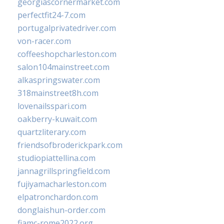
georgiascornermarket.com
perfectfit24-7.com
portugalprivatedriver.com
von-racer.com
coffeeshopcharleston.com
salon104mainstreet.com
alkaspringswater.com
318mainstreet8h.com
lovenailsspari.com
oakberry-kuwait.com
quartzliterary.com
friendsofbroderickpark.com
studiopiattellina.com
jannagrillspringfield.com
fujiyamacharleston.com
elpatronchardon.com
donglaishun-order.com
fiamc-rome2022.org