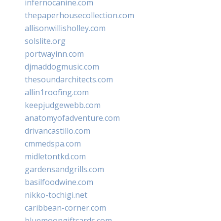
infernocanine.com
thepaperhousecollection.com
allisonwillisholley.com
solslite.org
portwayinn.com
djmaddogmusic.com
thesoundarchitects.com
allin1roofing.com
keepjudgewebb.com
anatomyofadventure.com
drivancastillo.com
cmmedspa.com
midletontkd.com
gardensandgrills.com
basilfoodwine.com
nikko-tochigi.net
caribbean-corner.com
bluemoongiftcards.com