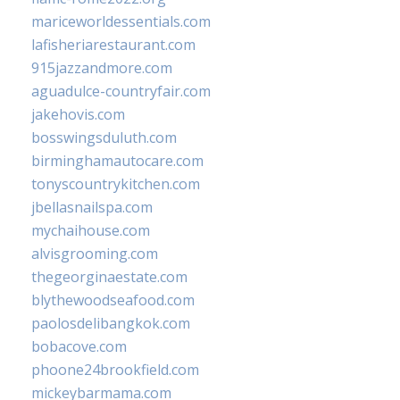
mariceworldessentials.com
lafisheriarestaurant.com
915jazzandmore.com
aguadulce-countryfair.com
jakehovis.com
bosswingsduluth.com
birminghamautocare.com
tonyscountrykitchen.com
jbellasnailspa.com
mychaihouse.com
alvisgrooming.com
thegeorginaestate.com
blythewoodseafood.com
paolosdelibangkok.com
bobacove.com
phoone24brookfield.com
mickeybarmama.com