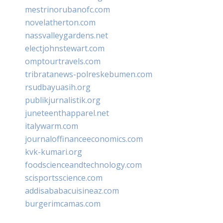
mestrinorubanofc.com
novelatherton.com
nassvalleygardens.net
electjohnstewart.com
omptourtravels.com
tribratanews-polreskebumen.com
rsudbayuasih.org
publikjurnalistik.org
juneteenthapparel.net
italywarm.com
journaloffinanceeconomics.com
kvk-kumari.org
foodscienceandtechnology.com
scisportsscience.com
addisababacuisineaz.com
burgerimcamas.com