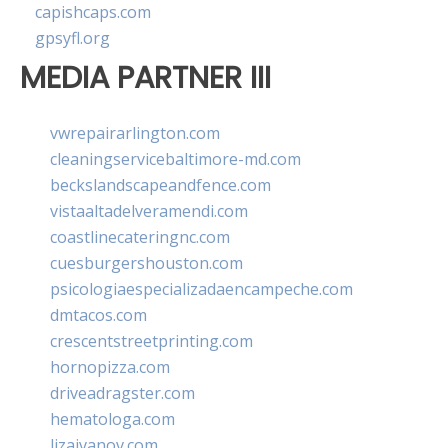
capishcaps.com
gpsyfl.org
MEDIA PARTNER III
vwrepairarlington.com
cleaningservicebaltimore-md.com
beckslandscapeandfence.com
vistaaltadelveramendi.com
coastlinecateringnc.com
cuesburgershouston.com
psicologiaespecializadaencampeche.com
dmtacos.com
crescentstreetprinting.com
hornopizza.com
driveadragster.com
hematologa.com
lizaivanov.com