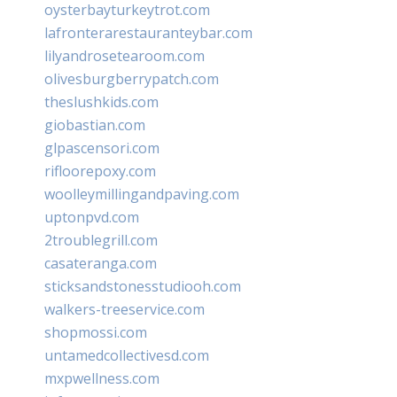
oysterbayturkeytrot.com
lafronterarestauranteybar.com
lilyandrosetearoom.com
olivesburgberrypatch.com
theslushkids.com
giobastian.com
glpascensori.com
rifloorepoxy.com
woolleymillingandpaving.com
uptonpvd.com
2troublegrill.com
casateranga.com
sticksandstonesstudiooh.com
walkers-treeservice.com
shopmossi.com
untamedcollectivesd.com
mxpwellness.com