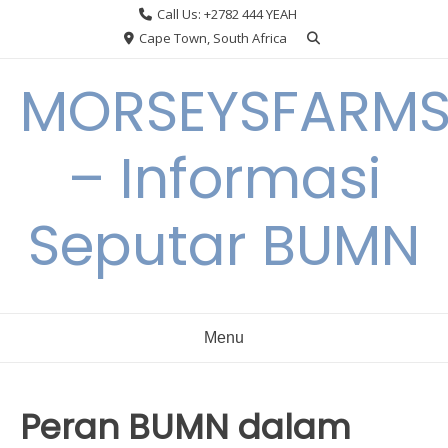
Skip
Call Us: +2782 444 YEAH
to
Cape Town, South Africa
content
MORSEYSFARM
– Informasi
Seputar BUMN
Menu
Peran BUMN dalam