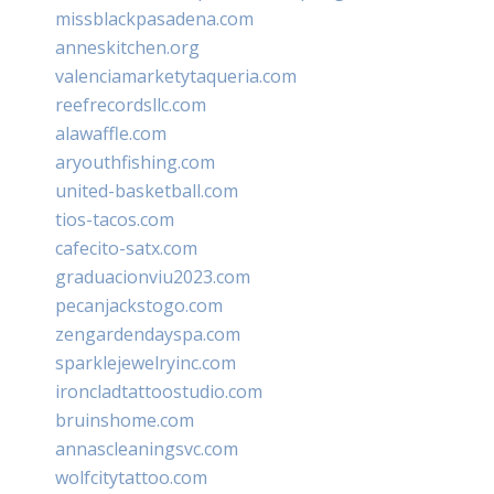
missblackpasadena.com
anneskitchen.org
valenciamarketytaqueria.com
reefrecordsllc.com
alawaffle.com
aryouthfishing.com
united-basketball.com
tios-tacos.com
cafecito-satx.com
graduacionviu2023.com
pecanjackstogo.com
zengardendayspa.com
sparklejewelryinc.com
ironcladtattoostudio.com
bruinshome.com
annascleaningsvc.com
wolfcitytattoo.com