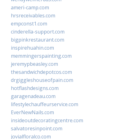
ameri-camp.com
hrsreceivables.com
empconst1.com
cinderella-support.com
bigpinkrestaurant.com
inspirehuahin.com
memmingerspainting.com
jeremypbeasley.com
thesandwichdepotcos.com
drgiggleshouseofpain.com
hotflashdesigns.com
garagenadeau.com
lifestylechauffeurservice.com
EverNewNails.com
insideoutdecoratingcentre.com
salvatoresinpoint.com
jovialfloralco.com