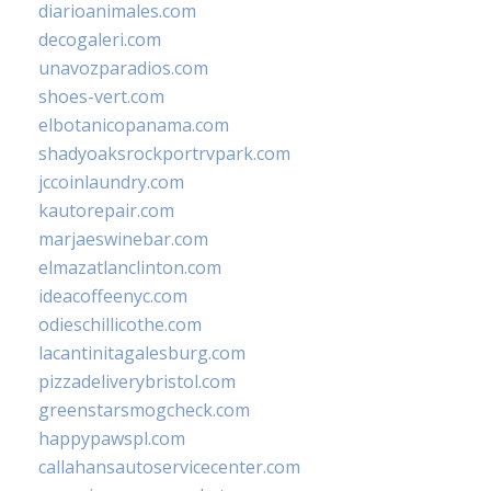
diarioanimales.com
decogaleri.com
unavozparadios.com
shoes-vert.com
elbotanicopanama.com
shadyoaksrockportrvpark.com
jccoinlaundry.com
kautorepair.com
marjaeswinebar.com
elmazatlanclinton.com
ideacoffeenyc.com
odieschillicothe.com
lacantinitagalesburg.com
pizzadeliverybristol.com
greenstarsmogcheck.com
happypawspl.com
callahansautoservicecenter.com