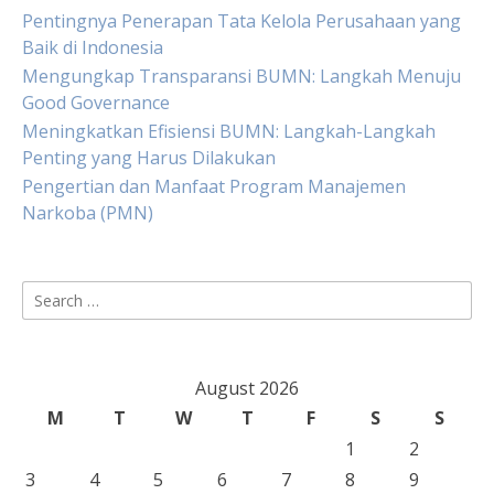
Pentingnya Penerapan Tata Kelola Perusahaan yang
Baik di Indonesia
Mengungkap Transparansi BUMN: Langkah Menuju
Good Governance
Meningkatkan Efisiensi BUMN: Langkah-Langkah
Penting yang Harus Dilakukan
Pengertian dan Manfaat Program Manajemen
Narkoba (PMN)
Search
for:
August 2026
M
T
W
T
F
S
S
1
2
3
4
5
6
7
8
9