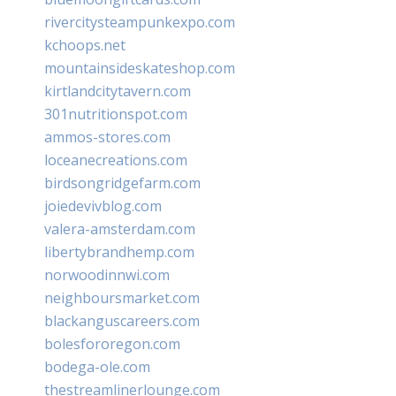
rivercitysteampunkexpo.com
kchoops.net
mountainsideskateshop.com
kirtlandcitytavern.com
301nutritionspot.com
ammos-stores.com
loceanecreations.com
birdsongridgefarm.com
joiedevivblog.com
valera-amsterdam.com
libertybrandhemp.com
norwoodinnwi.com
neighboursmarket.com
blackanguscareers.com
bolesfororegon.com
bodega-ole.com
thestreamlinerlounge.com