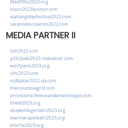
MedItRio2023.org
lcicon2023boston.com
waitangidayfestival2022.com
vacancesscolaires2022.com
MEDIA PARTNER II
isth2022.com
p2b2pabi2023-makassar.com
wocfparis2023.org
sinc2023.com
scdlqatar2022-qa.com
thecolumbiagrill.com
provisionscheeseandwineshoppe.com
khedi2023.org
akademikgeriatri2023.org
marmarapediatri2023.org
emchie2023.org