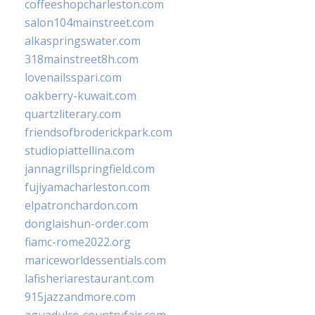
coffeeshopcharleston.com
salon104mainstreet.com
alkaspringswater.com
318mainstreet8h.com
lovenailsspari.com
oakberry-kuwait.com
quartzliterary.com
friendsofbroderickpark.com
studiopiattellina.com
jannagrillspringfield.com
fujiyamacharleston.com
elpatronchardon.com
donglaishun-order.com
fiamc-rome2022.org
mariceworldessentials.com
lafisheriarestaurant.com
915jazzandmore.com