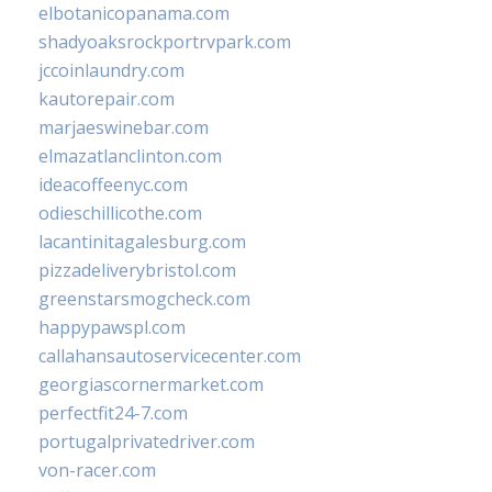
elbotanicopanama.com
shadyoaksrockportrvpark.com
jccoinlaundry.com
kautorepair.com
marjaeswinebar.com
elmazatlanclinton.com
ideacoffeenyc.com
odieschillicothe.com
lacantinitagalesburg.com
pizzadeliverybristol.com
greenstarsmogcheck.com
happypawspl.com
callahansautoservicecenter.com
georgiascornermarket.com
perfectfit24-7.com
portugalprivatedriver.com
von-racer.com