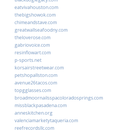
eatvivahouston.com
thebigshowok.com
chimeandstave.com
greatwallseafoodny.com
theloverose.com
gabriovoice.com
resinflowart.com
p-sports.net
korsairstreetwear.com
petshopallston.com
avenue26tacos.com
topgglasses.com
broadmoornailsspacoloradosprings.com
missblackpasadena.com
anneskitchen.org
valenciamarketytaqueria.com
reefrecordsllc.com