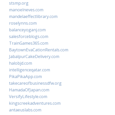
stsmp.org
manoelneves.com
mandelaeffectlibrary.com
roselynns.com
balanceyoganj.com
salesforceblogs.com
TrainGames365.com
BaytownEvaCationRentals.com
JabalpurCakeDelivery.com
halobjd.com
intelligenceqatar.com
PikaPikaApp.com
takecareofbusinessdfw.org
HamadaOfJapan.com
VersifyLifestyle.com
kingscreekadventures.com
antaeuslabs.com