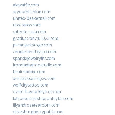
alawaffle.com
aryouthfishing.com
united-basketball.com
tios-tacos.com
cafecito-satx.com
graduacionviu2023.com
pecanjackstogo.com
zengardendayspa.com
sparklejewelryinc.com
ironcladtattoostudio.com
bruinshome.com
annascleaningsvc.com
wolfcitytattoo.com
oysterbayturkeytrot.com
lafronterarestauranteybar.com
lilyandrosetearoom.com
olivesburgberrypatch.com