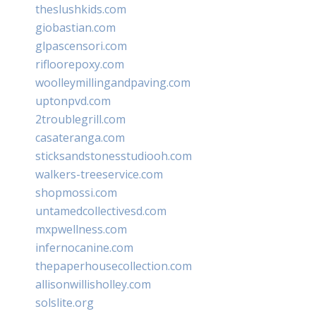
theslushkids.com
giobastian.com
glpascensori.com
rifloorepoxy.com
woolleymillingandpaving.com
uptonpvd.com
2troublegrill.com
casateranga.com
sticksandstonesstudiooh.com
walkers-treeservice.com
shopmossi.com
untamedcollectivesd.com
mxpwellness.com
infernocanine.com
thepaperhousecollection.com
allisonwillisholley.com
solslite.org