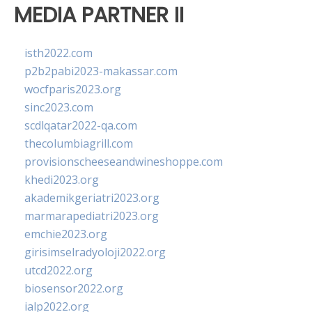
MEDIA PARTNER II
isth2022.com
p2b2pabi2023-makassar.com
wocfparis2023.org
sinc2023.com
scdlqatar2022-qa.com
thecolumbiagrill.com
provisionscheeseandwineshoppe.com
khedi2023.org
akademikgeriatri2023.org
marmarapediatri2023.org
emchie2023.org
girisimselradyoloji2022.org
utcd2022.org
biosensor2022.org
ialp2022.org