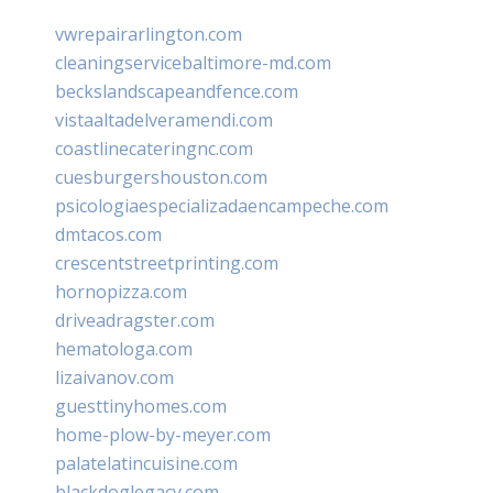
vwrepairarlington.com
cleaningservicebaltimore-md.com
beckslandscapeandfence.com
vistaaltadelveramendi.com
coastlinecateringnc.com
cuesburgershouston.com
psicologiaespecializadaencampeche.com
dmtacos.com
crescentstreetprinting.com
hornopizza.com
driveadragster.com
hematologa.com
lizaivanov.com
guesttinyhomes.com
home-plow-by-meyer.com
palatelatincuisine.com
blackdoglegacy.com