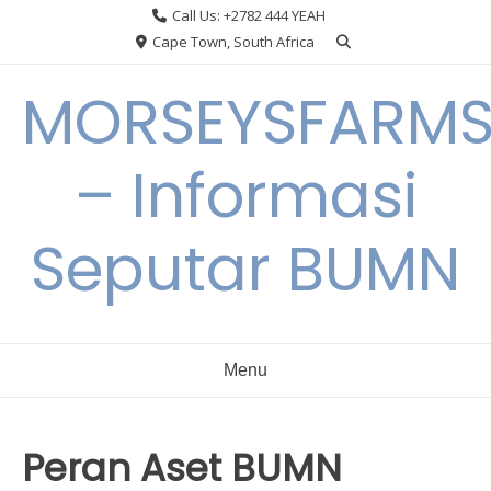
Skip
Call Us: +2782 444 YEAH
to
Cape Town, South Africa
content
MORSEYSFARM
– Informasi
Seputar BUMN
Menu
Peran Aset BUMN