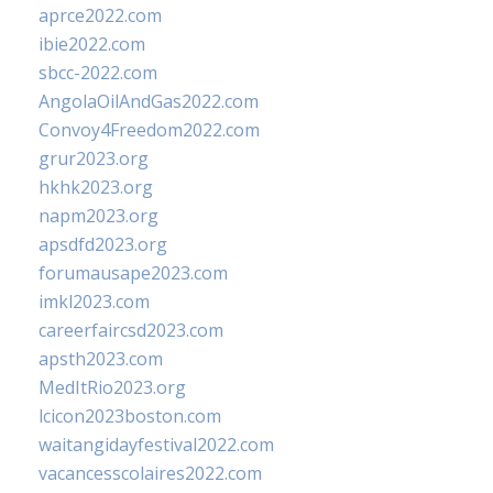
aprce2022.com
ibie2022.com
sbcc-2022.com
AngolaOilAndGas2022.com
Convoy4Freedom2022.com
grur2023.org
hkhk2023.org
napm2023.org
apsdfd2023.org
forumausape2023.com
imkl2023.com
careerfaircsd2023.com
apsth2023.com
MedItRio2023.org
lcicon2023boston.com
waitangidayfestival2022.com
vacancesscolaires2022.com