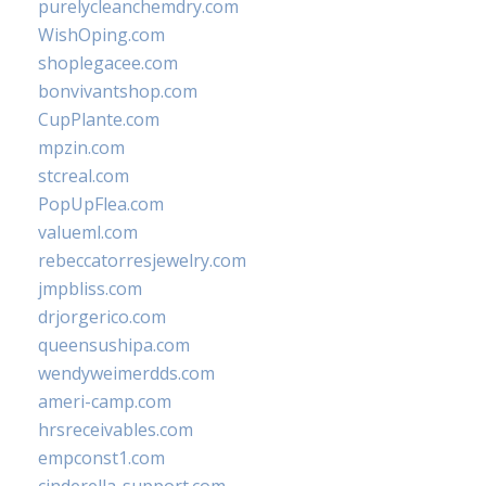
purelycleanchemdry.com
WishOping.com
shoplegacee.com
bonvivantshop.com
CupPlante.com
mpzin.com
stcreal.com
PopUpFlea.com
valueml.com
rebeccatorresjewelry.com
jmpbliss.com
drjorgerico.com
queensushipa.com
wendyweimerdds.com
ameri-camp.com
hrsreceivables.com
empconst1.com