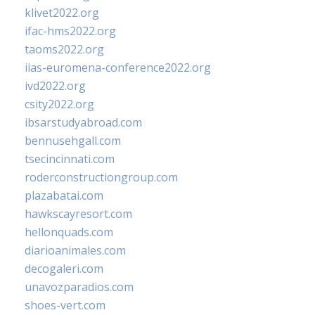
klivet2022.org
ifac-hms2022.org
taoms2022.org
iias-euromena-conference2022.org
ivd2022.org
csity2022.org
ibsarstudyabroad.com
bennusehgall.com
tsecincinnati.com
roderconstructiongroup.com
plazabatai.com
hawkscayresort.com
hellonquads.com
diarioanimales.com
decogaleri.com
unavozparadios.com
shoes-vert.com