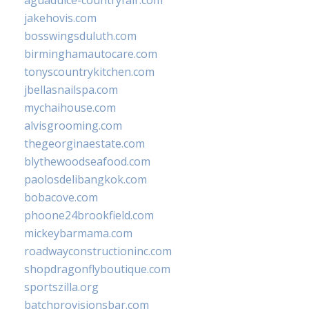
aguadulce-countryfair.com
jakehovis.com
bosswingsduluth.com
birminghamautocare.com
tonyscountrykitchen.com
jbellasnailspa.com
mychaihouse.com
alvisgrooming.com
thegeorginaestate.com
blythewoodseafood.com
paolosdelibangkok.com
bobacove.com
phoone24brookfield.com
mickeybarmama.com
roadwayconstructioninc.com
shopdragonflyboutique.com
sportszilla.org
batchprovisionsbar.com