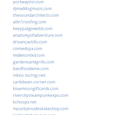
portwayinn.com
djmaddogmusic.com
thesoundarchitects.com
allin1roofing.com
keepjudgewebb.com
anatomyofadventure.com
drivancastillo.com
cmmedspa.com
midletontkd.com
gardensandgrills.com
basilfoodwine.com
nikko-tochigi.net
caribbean-corner.com
bluemoongiftcards.com
rivercitysteampunkexpo.com
kchoops.net
mountainsideskateshop.com