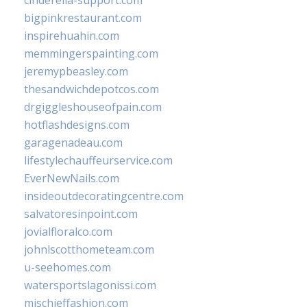
cinderella-support.com
bigpinkrestaurant.com
inspirehuahin.com
memmingerspainting.com
jeremypbeasley.com
thesandwichdepotcos.com
drgiggleshouseofpain.com
hotflashdesigns.com
garagenadeau.com
lifestylechauffeurservice.com
EverNewNails.com
insideoutdecoratingcentre.com
salvatoresinpoint.com
jovialfloralco.com
johnlscotthometeam.com
u-seehomes.com
watersportslagonissi.com
mischieffashion.com