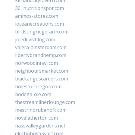
kirtlandcitytavern.com
301nutritionspot.com
ammos-stores.com
loceanecreations.com
birdsongridgefarm.com
joiedevivblog.com
valera-amsterdam.com
libertybrandhemp.com
norwoodinnwi.com
neighboursmarket.com
blackanguscareers.com
bolesfororegon.com
bodega-ole.com
thestreamlinerlounge.com
mestrinorubanofc.com
novelatherton.com
nassvalleygardens.net
electjohnstewart.com