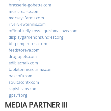
brasserie-gobette.com
musicrearte.com
morseysfarms.com
riverviewtennis.com
official-kelly-toys-squishmallows.com
displaygardenonsuncrest.org
bbq-empire-usa.com
feedstoreva.com
drogopets.com
ediblechalk.com
tabletennisnearme.com
oaksofa.com
soultacohtx.com
capishcaps.com
gpsyfl.org
MEDIA PARTNER III