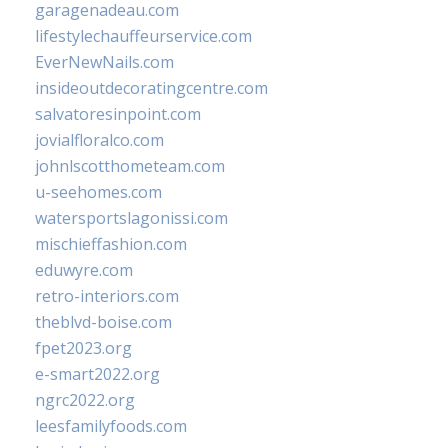
garagenadeau.com
lifestylechauffeurservice.com
EverNewNails.com
insideoutdecoratingcentre.com
salvatoresinpoint.com
jovialfloralco.com
johnlscotthometeam.com
u-seehomes.com
watersportslagonissi.com
mischieffashion.com
eduwyre.com
retro-interiors.com
theblvd-boise.com
fpet2023.org
e-smart2022.org
ngrc2022.org
leesfamilyfoods.com