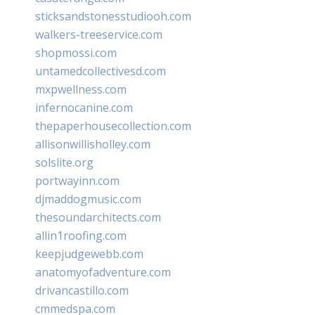
sticksandstonesstudiooh.com
walkers-treeservice.com
shopmossi.com
untamedcollectivesd.com
mxpwellness.com
infernocanine.com
thepaperhousecollection.com
allisonwillisholley.com
solslite.org
portwayinn.com
djmaddogmusic.com
thesoundarchitects.com
allin1roofing.com
keepjudgewebb.com
anatomyofadventure.com
drivancastillo.com
cmmedspa.com