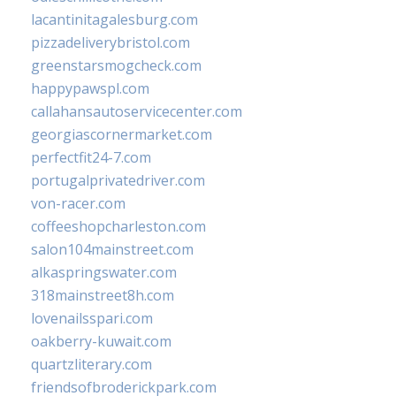
lacantinitagalesburg.com
pizzadeliverybristol.com
greenstarsmogcheck.com
happypawspl.com
callahansautoservicecenter.com
georgiascornermarket.com
perfectfit24-7.com
portugalprivatedriver.com
von-racer.com
coffeeshopcharleston.com
salon104mainstreet.com
alkaspringswater.com
318mainstreet8h.com
lovenailsspari.com
oakberry-kuwait.com
quartzliterary.com
friendsofbroderickpark.com