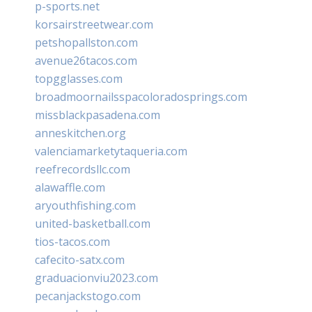
p-sports.net
korsairstreetwear.com
petshopallston.com
avenue26tacos.com
topgglasses.com
broadmoornailsspacoloradosprings.com
missblackpasadena.com
anneskitchen.org
valenciamarketytaqueria.com
reefrecordsllc.com
alawaffle.com
aryouthfishing.com
united-basketball.com
tios-tacos.com
cafecito-satx.com
graduacionviu2023.com
pecanjackstogo.com