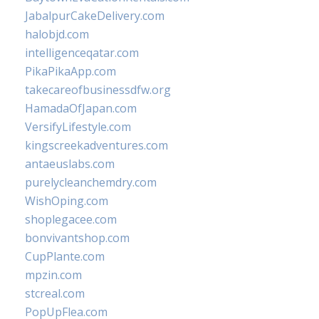
JabalpurCakeDelivery.com
halobjd.com
intelligenceqatar.com
PikaPikaApp.com
takecareofbusinessdfw.org
HamadaOfJapan.com
VersifyLifestyle.com
kingscreekadventures.com
antaeuslabs.com
purelycleanchemdry.com
WishOping.com
shoplegacee.com
bonvivantshop.com
CupPlante.com
mpzin.com
stcreal.com
PopUpFlea.com