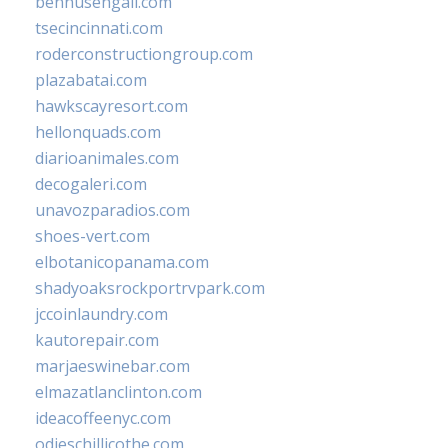
bennusehgall.com
tsecincinnati.com
roderconstructiongroup.com
plazabatai.com
hawkscayresort.com
hellonquads.com
diarioanimales.com
decogaleri.com
unavozparadios.com
shoes-vert.com
elbotanicopanama.com
shadyoaksrockportrvpark.com
jccoinlaundry.com
kautorepair.com
marjaeswinebar.com
elmazatlanclinton.com
ideacoffeenyc.com
odieschillicothe.com