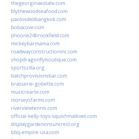
thegeorginaestate.com
blythewoodseafood.com
paolosdelibangkok.com
bobacove.com
phoone24brookfield.com
mickeybarmama.com
roadwayconstructioninc.com
shopdragonflyboutique.com
sportszilla.org
batchprovisionsbar.com
brasserie-gobette.com
musicrearte.com
morseysfarms.com
riverviewtennis.com
official-kelly-toys-squishmallows.com
displaygardenonsuncrest.org
bbq-empire-usa.com