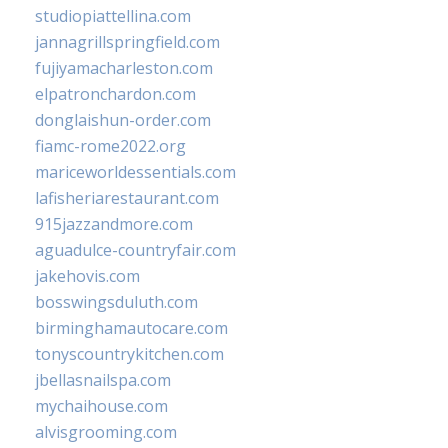
studiopiattellina.com
jannagrillspringfield.com
fujiyamacharleston.com
elpatronchardon.com
donglaishun-order.com
fiamc-rome2022.org
mariceworldessentials.com
lafisheriarestaurant.com
915jazzandmore.com
aguadulce-countryfair.com
jakehovis.com
bosswingsduluth.com
birminghamautocare.com
tonyscountrykitchen.com
jbellasnailspa.com
mychaihouse.com
alvisgrooming.com