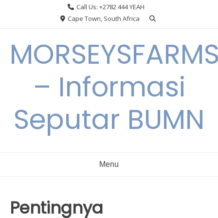
Skip
Call Us: +2782 444 YEAH
to
Cape Town, South Africa
content
MORSEYSFARM
– Informasi
Seputar BUMN
Menu
Pentingnya