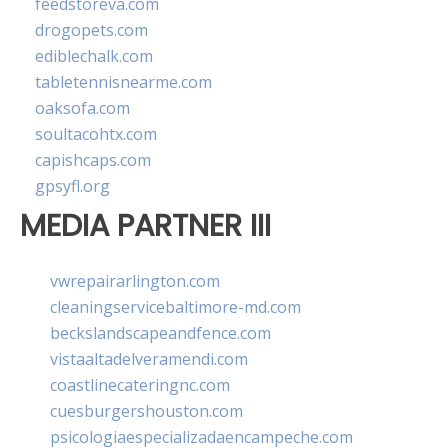
feedstoreva.com
drogopets.com
ediblechalk.com
tabletennisnearme.com
oaksofa.com
soultacohtx.com
capishcaps.com
gpsyfl.org
MEDIA PARTNER III
vwrepairarlington.com
cleaningservicebaltimore-md.com
beckslandscapeandfence.com
vistaaltadelveramendi.com
coastlinecateringnc.com
cuesburgershouston.com
psicologiaespecializadaencampeche.com