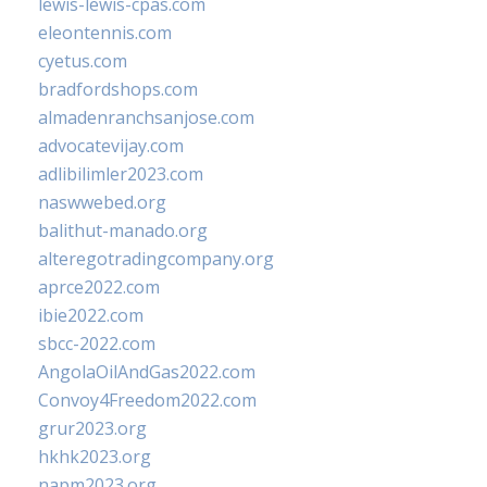
lewis-lewis-cpas.com
eleontennis.com
cyetus.com
bradfordshops.com
almadenranchsanjose.com
advocatevijay.com
adlibilimler2023.com
naswwebed.org
balithut-manado.org
alteregotradingcompany.org
aprce2022.com
ibie2022.com
sbcc-2022.com
AngolaOilAndGas2022.com
Convoy4Freedom2022.com
grur2023.org
hkhk2023.org
napm2023.org