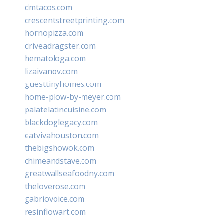
dmtacos.com
crescentstreetprinting.com
hornopizza.com
driveadragster.com
hematologa.com
lizaivanov.com
guesttinyhomes.com
home-plow-by-meyer.com
palatelatincuisine.com
blackdoglegacy.com
eatvivahouston.com
thebigshowok.com
chimeandstave.com
greatwallseafoodny.com
theloverose.com
gabriovoice.com
resinflowart.com