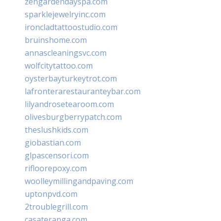
zengardendayspa.com
sparklejewelryinc.com
ironcladtattoostudio.com
bruinshome.com
annascleaningsvc.com
wolfcitytattoo.com
oysterbayturkeytrot.com
lafronterarestauranteybar.com
lilyandrosetearoom.com
olivesburgberrypatch.com
theslushkids.com
giobastian.com
glpascensori.com
rifloorepoxy.com
woolleymillingandpaving.com
uptonpvd.com
2troublegrill.com
casateranga.com