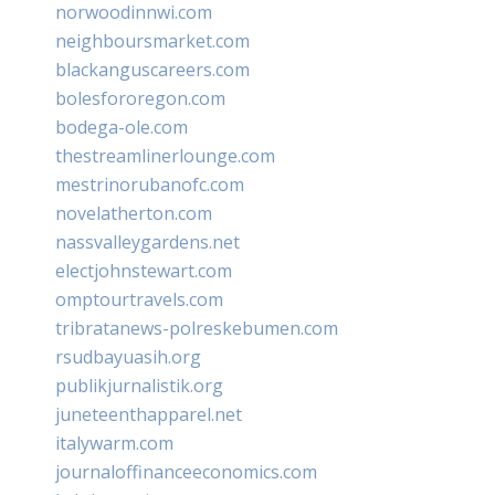
norwoodinnwi.com
neighboursmarket.com
blackanguscareers.com
bolesfororegon.com
bodega-ole.com
thestreamlinerlounge.com
mestrinorubanofc.com
novelatherton.com
nassvalleygardens.net
electjohnstewart.com
omptourtravels.com
tribratanews-polreskebumen.com
rsudbayuasih.org
publikjurnalistik.org
juneteenthapparel.net
italywarm.com
journaloffinanceeconomics.com