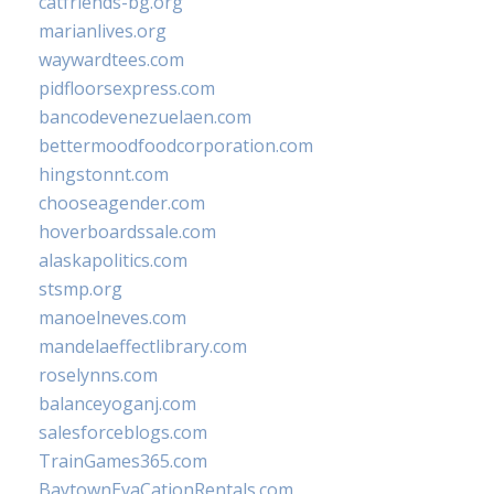
catfriends-bg.org
marianlives.org
waywardtees.com
pidfloorsexpress.com
bancodevenezuelaen.com
bettermoodfoodcorporation.com
hingstonnt.com
chooseagender.com
hoverboardssale.com
alaskapolitics.com
stsmp.org
manoelneves.com
mandelaeffectlibrary.com
roselynns.com
balanceyoganj.com
salesforceblogs.com
TrainGames365.com
BaytownEvaCationRentals.com