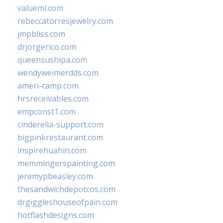
valueml.com
rebeccatorresjewelry.com
jmpbliss.com
drjorgerico.com
queensushipa.com
wendyweimerdds.com
ameri-camp.com
hrsreceivables.com
empconst1.com
cinderella-support.com
bigpinkrestaurant.com
inspirehuahin.com
memmingerspainting.com
jeremypbeasley.com
thesandwichdepotcos.com
drgiggleshouseofpain.com
hotflashdesigns.com