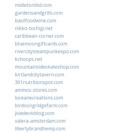
midletontkd.com
gardensandgrills.com
basilfoodwine.com
nikko-tochigi.net
caribbean-corner.com
bluemoongiftcards.com
rivercitysteampunkexpo.com
kchoops.net
mountainsideskateshop.com
kirtlandcitytavern.com
301nutritionspot.com
ammos-stores.com
loceanecreations.com
birdsongridgefarm.com
joiedevivblog.com
valera-amsterdam.com
libertybrandhemp.com