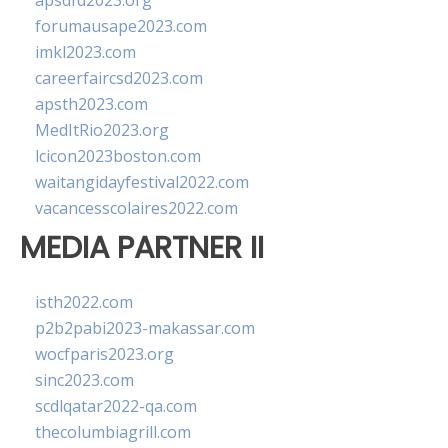
apsdfd2023.org
forumausape2023.com
imkl2023.com
careerfaircsd2023.com
apsth2023.com
MedItRio2023.org
lcicon2023boston.com
waitangidayfestival2022.com
vacancesscolaires2022.com
MEDIA PARTNER II
isth2022.com
p2b2pabi2023-makassar.com
wocfparis2023.org
sinc2023.com
scdlqatar2022-qa.com
thecolumbiagrill.com