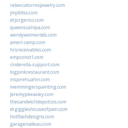
rebeccatorresjewelry.com
jmpbliss.com
drjorgerico.com
queensushipa.com
wendyweimerdds.com
ameri-camp.com
hrsreceivables.com
empconst1.com
cinderella-support.com
bigpinkrestaurant.com
inspirehuahin.com
memmingerspainting.com
jeremypbeasley.com
thesandwichdepotcos.com
drgiggleshouseofpain.com
hotflashdesigns.com
garagenadeau.com