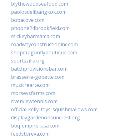
blythewoodseafood.com
paolosdelibangkok.com
bobacove.com
phoone24brookfield.com
mickeybarmama.com
roadwayconstructioninc.com
shopdragonflyboutique.com
sportszilla.org
batchprovisionsbar.com
brasserie-gobette.com
musicrearte.com
morseysfarms.com
riverviewtennis.com
official-kelly-toys-squishmallows.com
displaygardenonsuncrest.org
bbq-empire-usa.com
feedstoreva.com