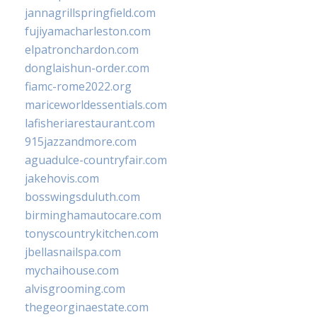
jannagrillspringfield.com
fujiyamacharleston.com
elpatronchardon.com
donglaishun-order.com
fiamc-rome2022.org
mariceworldessentials.com
lafisheriarestaurant.com
915jazzandmore.com
aguadulce-countryfair.com
jakehovis.com
bosswingsduluth.com
birminghamautocare.com
tonyscountrykitchen.com
jbellasnailspa.com
mychaihouse.com
alvisgrooming.com
thegeorginaestate.com