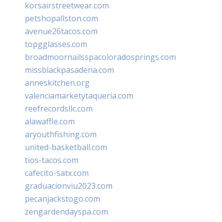
korsairstreetwear.com
petshopallston.com
avenue26tacos.com
topgglasses.com
broadmoornailsspacoloradosprings.com
missblackpasadena.com
anneskitchen.org
valenciamarketytaqueria.com
reefrecordsllc.com
alawaffle.com
aryouthfishing.com
united-basketball.com
tios-tacos.com
cafecito-satx.com
graduacionviu2023.com
pecanjackstogo.com
zengardendayspa.com