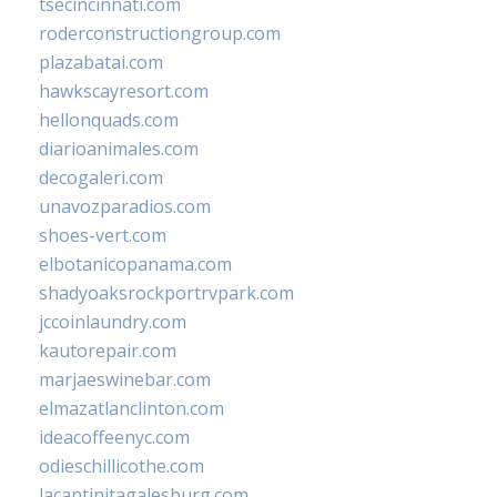
tsecincinnati.com
roderconstructiongroup.com
plazabatai.com
hawkscayresort.com
hellonquads.com
diarioanimales.com
decogaleri.com
unavozparadios.com
shoes-vert.com
elbotanicopanama.com
shadyoaksrockportrvpark.com
jccoinlaundry.com
kautorepair.com
marjaeswinebar.com
elmazatlanclinton.com
ideacoffeenyc.com
odieschillicothe.com
lacantinitagalesburg.com