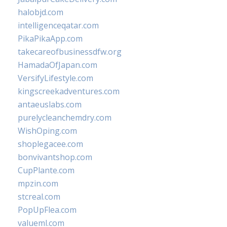
halobjd.com
intelligenceqatar.com
PikaPikaApp.com
takecareofbusinessdfw.org
HamadaOfJapan.com
VersifyLifestyle.com
kingscreekadventures.com
antaeuslabs.com
purelycleanchemdry.com
WishOping.com
shoplegacee.com
bonvivantshop.com
CupPlante.com
mpzin.com
stcreal.com
PopUpFlea.com
valueml.com