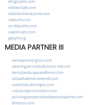
drogopets.com
ediblechalk.com
tabletennisnearme.com
oaksofa.com
soultacohtx.com
capishcaps.com
gpsyfl.org
MEDIA PARTNER III
vwrepairarlington.com
cleaningservicebaltimore-md.com
beckslandscapeandfence.com
vistaaltadelveramendi.com
coastlinecateringnc.com
cuesburgershouston.com
psicologiaespecializadaencampeche.com
dmtacos.com