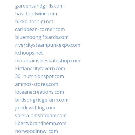
gardensandgrills.com
basilfoodwine.com
nikko-tochigi.net
caribbean-corner.com
bluemoongiftcards.com
rivercitysteampunkexpo.com
kchoops.net
mountainsideskateshop.com
kirtlandcitytavern.com
301nutritionspot.com
ammos-stores.com
loceanecreations.com
birdsongridgefarm.com
joiedevivblog.com
valera-amsterdam.com
libertybrandhemp.com
norwoodinnwi.com