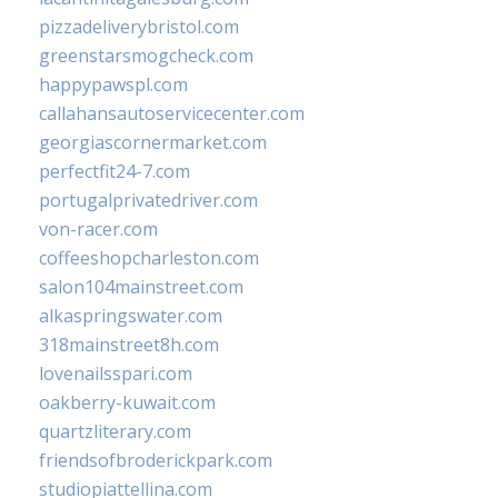
pizzadeliverybristol.com
greenstarsmogcheck.com
happypawspl.com
callahansautoservicecenter.com
georgiascornermarket.com
perfectfit24-7.com
portugalprivatedriver.com
von-racer.com
coffeeshopcharleston.com
salon104mainstreet.com
alkaspringswater.com
318mainstreet8h.com
lovenailsspari.com
oakberry-kuwait.com
quartzliterary.com
friendsofbroderickpark.com
studiopiattellina.com