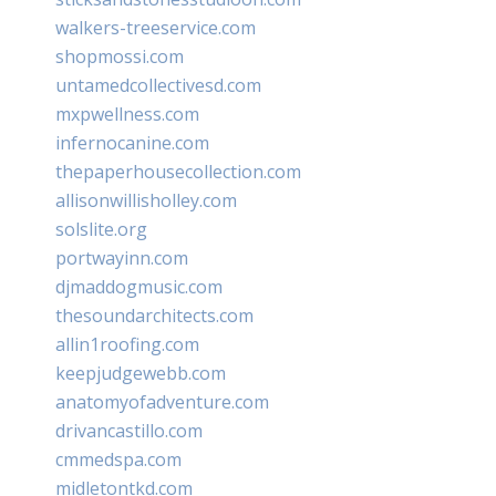
walkers-treeservice.com
shopmossi.com
untamedcollectivesd.com
mxpwellness.com
infernocanine.com
thepaperhousecollection.com
allisonwillisholley.com
solslite.org
portwayinn.com
djmaddogmusic.com
thesoundarchitects.com
allin1roofing.com
keepjudgewebb.com
anatomyofadventure.com
drivancastillo.com
cmmedspa.com
midletontkd.com