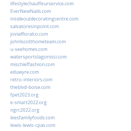
lifestylechauffeurservice.com
EverNewNails.com
insideoutdecoratingcentre.com
salvatoresinpoint.com
jovialfloralco.com
johnlscotthometeam.com
u-seehomes.com
watersportslagonissi.com
mischieffashion.com
eduwyre.com
retro-interiors.com
theblvd-boise.com
fpet2023.org
e-smart2022.org
ngrc2022.org
leesfamilyfoods.com
lewis-lewis-cpas.com