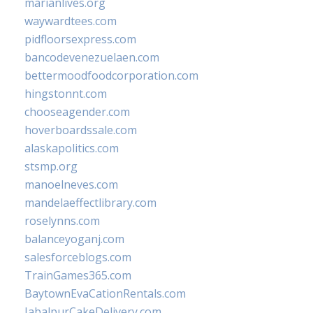
marianlives.org
waywardtees.com
pidfloorsexpress.com
bancodevenezuelaen.com
bettermoodfoodcorporation.com
hingstonnt.com
chooseagender.com
hoverboardssale.com
alaskapolitics.com
stsmp.org
manoelneves.com
mandelaeffectlibrary.com
roselynns.com
balanceyoganj.com
salesforceblogs.com
TrainGames365.com
BaytownEvaCationRentals.com
JabalpurCakeDelivery.com