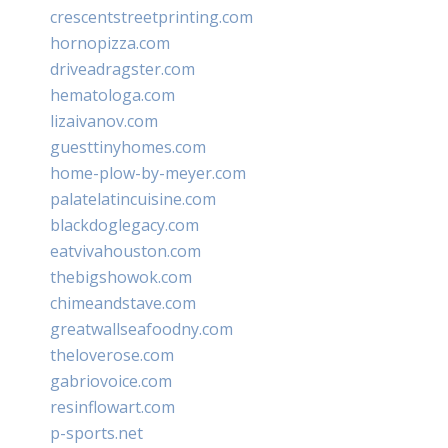
crescentstreetprinting.com
hornopizza.com
driveadragster.com
hematologa.com
lizaivanov.com
guesttinyhomes.com
home-plow-by-meyer.com
palatelatincuisine.com
blackdoglegacy.com
eatvivahouston.com
thebigshowok.com
chimeandstave.com
greatwallseafoodny.com
theloverose.com
gabriovoice.com
resinflowart.com
p-sports.net