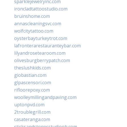
sparklejewelryinc.com
ironcladtattoostudio.com
bruinshome.com
annascleaningsvc.com
wolfcitytattoo.com
oysterbayturkeytrot.com
lafronterarestauranteybar.com
lilyandrosetearoom.com
olivesburgberrypatch.com
theslushkids.com
giobastian.com
glpascensori.com
rifloorepoxy.com
woolleymillingandpaving.com
uptonpvd.com
2troublegrill.com
casateranga.com
sticksandstonesstudiooh.com