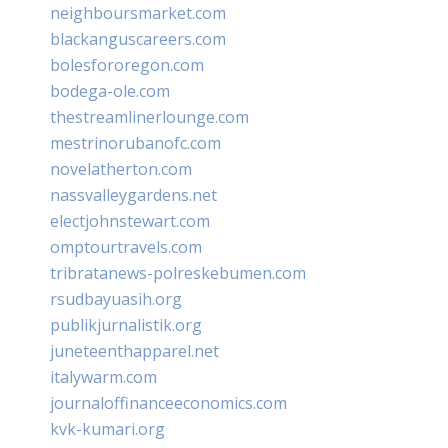
neighboursmarket.com
blackanguscareers.com
bolesfororegon.com
bodega-ole.com
thestreamlinerlounge.com
mestrinorubanofc.com
novelatherton.com
nassvalleygardens.net
electjohnstewart.com
omptourtravels.com
tribratanews-polreskebumen.com
rsudbayuasih.org
publikjurnalistik.org
juneteenthapparel.net
italywarm.com
journaloffinanceeconomics.com
kvk-kumari.org