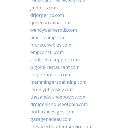
rebeccatorresjewelry.com
jmpbliss.com
drjorgerico.com
queensushipa.com
wendyweimerdds.com
ameri-camp.com
hrsreceivables.com
empconst1.com
cinderella-support.com
bigpinkrestaurant.com
inspirehuahin.com
memmingerspainting.com
jeremypbeasley.com
thesandwichdepotcos.com
drgiggleshouseofpain.com
hotflashdesigns.com
garagenadeau.com
lifestylechauffeurservice.com