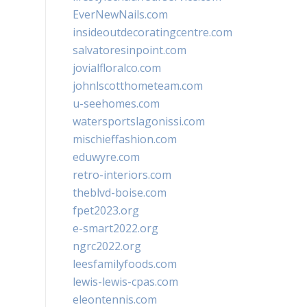
EverNewNails.com
insideoutdecoratingcentre.com
salvatoresinpoint.com
jovialfloralco.com
johnlscotthometeam.com
u-seehomes.com
watersportslagonissi.com
mischieffashion.com
eduwyre.com
retro-interiors.com
theblvd-boise.com
fpet2023.org
e-smart2022.org
ngrc2022.org
leesfamilyfoods.com
lewis-lewis-cpas.com
eleontennis.com