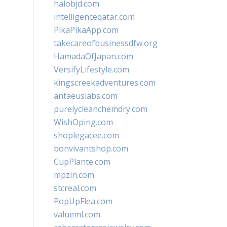
halobjd.com
intelligenceqatar.com
PikaPikaApp.com
takecareofbusinessdfw.org
HamadaOfJapan.com
VersifyLifestyle.com
kingscreekadventures.com
antaeuslabs.com
purelycleanchemdry.com
WishOping.com
shoplegacee.com
bonvivantshop.com
CupPlante.com
mpzin.com
stcreal.com
PopUpFlea.com
valueml.com