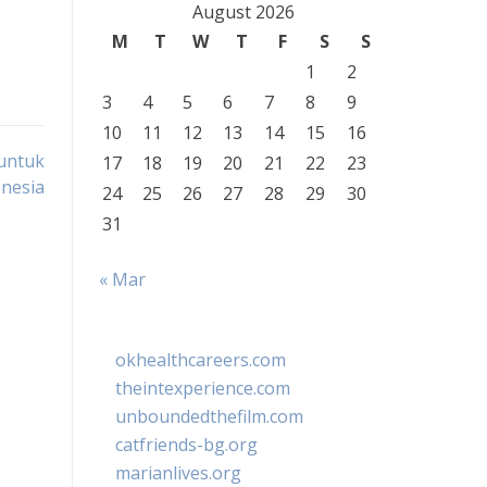
August 2026
M
T
W
T
F
S
S
1
2
3
4
5
6
7
8
9
10
11
12
13
14
15
16
 untuk
17
18
19
20
21
22
23
nesia
24
25
26
27
28
29
30
31
« Mar
okhealthcareers.com
theintexperience.com
unboundedthefilm.com
catfriends-bg.org
marianlives.org