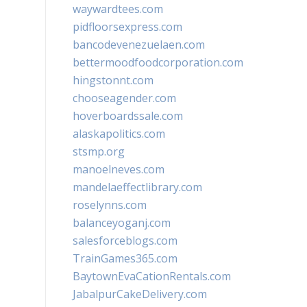
waywardtees.com
pidfloorsexpress.com
bancodevenezuelaen.com
bettermoodfoodcorporation.com
hingstonnt.com
chooseagender.com
hoverboardssale.com
alaskapolitics.com
stsmp.org
manoelneves.com
mandelaeffectlibrary.com
roselynns.com
balanceyoganj.com
salesforceblogs.com
TrainGames365.com
BaytownEvaCationRentals.com
JabalpurCakeDelivery.com