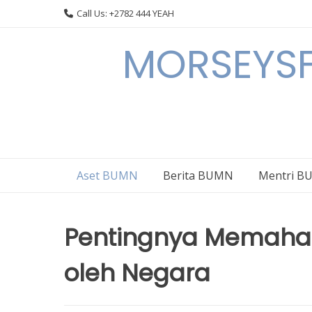
Skip
Call Us: +2782 444 YEAH
to
content
MORSEYSF
Aset BUMN
Berita BUMN
Mentri 
Pentingnya Memaham
oleh Negara