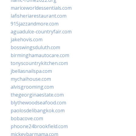
fiamc-rome2022.org
mariceworldessentials.com
lafisheriarestaurant.com
915jazzandmore.com
aguadulce-countryfair.com
jakehovis.com
bosswingsduluth.com
birminghamautocare.com
tonyscountrykitchen.com
jbellasnailspa.com
mychaihouse.com
alvisgrooming.com
thegeorginaestate.com
blythewoodseafood.com
paolosdelibangkok.com
bobacove.com
phoone24brookfield.com
mickeybarmama.com