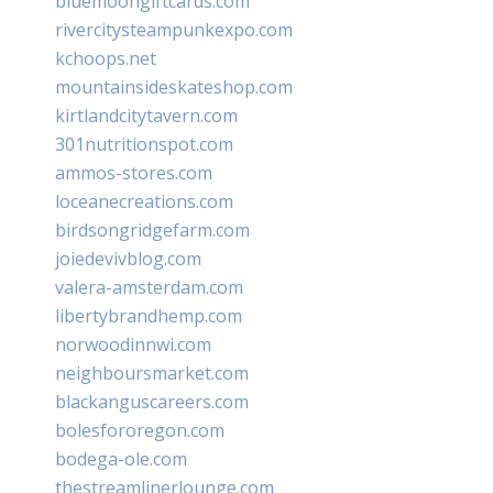
bluemoongiftcards.com
rivercitysteampunkexpo.com
kchoops.net
mountainsideskateshop.com
kirtlandcitytavern.com
301nutritionspot.com
ammos-stores.com
loceanecreations.com
birdsongridgefarm.com
joiedevivblog.com
valera-amsterdam.com
libertybrandhemp.com
norwoodinnwi.com
neighboursmarket.com
blackanguscareers.com
bolesfororegon.com
bodega-ole.com
thestreamlinerlounge.com