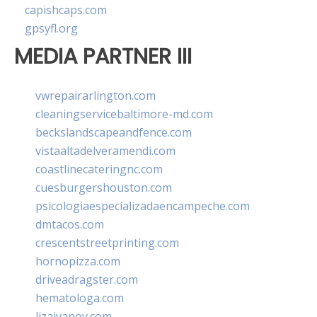
capishcaps.com
gpsyfl.org
MEDIA PARTNER III
vwrepairarlington.com
cleaningservicebaltimore-md.com
beckslandscapeandfence.com
vistaaltadelveramendi.com
coastlinecateringnc.com
cuesburgershouston.com
psicologiaespecializadaencampeche.com
dmtacos.com
crescentstreetprinting.com
hornopizza.com
driveadragster.com
hematologa.com
lizaivanov.com