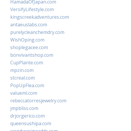
HamadaOfJapan.com
VersifyLifestyle.com
kingscreekadventures.com
antaeuslabs.com
purelycleanchemdry.com
WishOping.com
shoplegacee.com
bonvivantshop.com
CupPlante.com
mpzin.com
stcreal.com
PopUpFlea.com
valueml.com
rebeccatorresjewelry.com
jmpbliss.com
drjorgerico.com
queensushipa.com