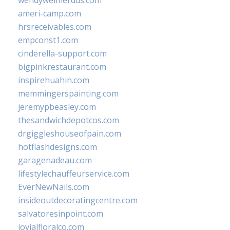
wendyweimerdds.com
ameri-camp.com
hrsreceivables.com
empconst1.com
cinderella-support.com
bigpinkrestaurant.com
inspirehuahin.com
memmingerspainting.com
jeremypbeasley.com
thesandwichdepotcos.com
drgiggleshouseofpain.com
hotflashdesigns.com
garagenadeau.com
lifestylechauffeurservice.com
EverNewNails.com
insideoutdecoratingcentre.com
salvatoresinpoint.com
jovialfloralco.com