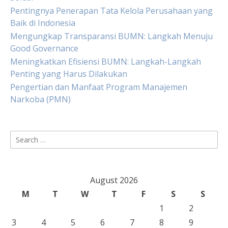
Pentingnya Penerapan Tata Kelola Perusahaan yang
Baik di Indonesia
Mengungkap Transparansi BUMN: Langkah Menuju
Good Governance
Meningkatkan Efisiensi BUMN: Langkah-Langkah
Penting yang Harus Dilakukan
Pengertian dan Manfaat Program Manajemen
Narkoba (PMN)
Search
for:
August 2026
M
T
W
T
F
S
S
1
2
3
4
5
6
7
8
9