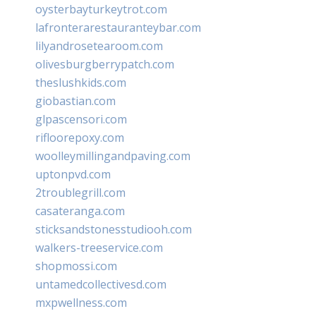
oysterbayturkeytrot.com
lafronterarestauranteybar.com
lilyandrosetearoom.com
olivesburgberrypatch.com
theslushkids.com
giobastian.com
glpascensori.com
rifloorepoxy.com
woolleymillingandpaving.com
uptonpvd.com
2troublegrill.com
casateranga.com
sticksandstonesstudiooh.com
walkers-treeservice.com
shopmossi.com
untamedcollectivesd.com
mxpwellness.com