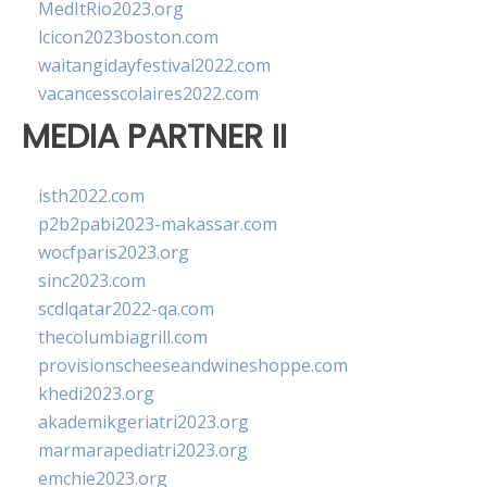
MedItRio2023.org
lcicon2023boston.com
waitangidayfestival2022.com
vacancesscolaires2022.com
MEDIA PARTNER II
isth2022.com
p2b2pabi2023-makassar.com
wocfparis2023.org
sinc2023.com
scdlqatar2022-qa.com
thecolumbiagrill.com
provisionscheeseandwineshoppe.com
khedi2023.org
akademikgeriatri2023.org
marmarapediatri2023.org
emchie2023.org