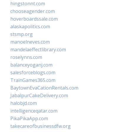
hingstonnt.com
chooseagender.com
hoverboardssale.com
alaskapolitics.com
stsmp.org
manoelneves.com
mandelaeffectlibrary.com
roselynns.com
balanceyoganj.com
salesforceblogs.com
TrainGames365.com
BaytownEvaCationRentals.com
JabalpurCakeDelivery.com
halobjd.com
intelligenceqatar.com
PikaPikaApp.com
takecareofbusinessdfw.org