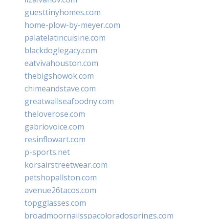
guesttinyhomes.com
home-plow-by-meyer.com
palatelatincuisine.com
blackdoglegacy.com
eatvivahouston.com
thebigshowok.com
chimeandstave.com
greatwallseafoodny.com
theloverose.com
gabriovoice.com
resinflowart.com
p-sports.net
korsairstreetwear.com
petshopallston.com
avenue26tacos.com
topgglasses.com
broadmoornailsspacoloradosprings.com