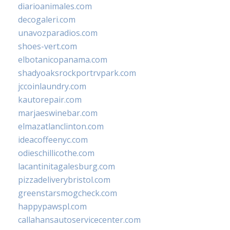
diarioanimales.com
decogaleri.com
unavozparadios.com
shoes-vert.com
elbotanicopanama.com
shadyoaksrockportrvpark.com
jccoinlaundry.com
kautorepair.com
marjaeswinebar.com
elmazatlanclinton.com
ideacoffeenyc.com
odieschillicothe.com
lacantinitagalesburg.com
pizzadeliverybristol.com
greenstarsmogcheck.com
happypawspl.com
callahansautoservicecenter.com