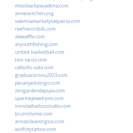
missblackpasadena.com
anneskitchen.org
valenciamarketytaqueria.com
reefrecordsllc.com
alawaffle.com
aryouthfishing.com
united-basketball.com
tios-tacos.com
cafecito-satx.com
graduacionviu2023.com
pecanjackstogo.com
zengardendayspa.com
sparklejewelryinc.com
ironcladtattoostudio.com
bruinshome.com
annascleaningsvc.com
wolfcitytattoo.com