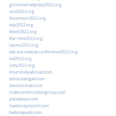
girisimselradyoloji2022.org
utcd2022.org
biosensor2022.org
ialp2022.org
klivet2022.org
ifac-hms2022.org
taoms2022.org
iias-euromena-conference2022.org
ivd2022.org
csity2022.org
ibsarstudyabroad.com
bennusehgall.com
tsecincinnati.com
roderconstructiongroup.com
plazabatai.com
hawkscayresort.com
hellonquads.com