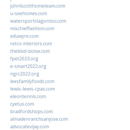
johnlscotthometeam.com
u-seehomes.com
watersportslagonissi.com
mischieffashion.com
eduwyre.com
retro-interiors.com
theblvd-boise.com
fpet2023.org
e-smart2022.org
ngrc2022.org
leesfamilyfoods.com
lewis-lewis-cpas.com
eleontennis.com
cyetus.com
bradfordshops.com
almadenranchsanjose.com
advocatevijay.com