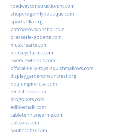
roadwayconstructioninc.com
shopdragonflyboutique.com
sportszilla.org
batchprovisionsbar.com
brasserie-gobette.com
musicrearte.com
morseysfarms.com
riverviewtennis.com
official-kelly-toys-squishmallows.com
displaygardenonsuncrest.org
bbq-empire-usa.com
feedstoreva.com
drogopets.com
ediblechalk.com
tabletennisnearme.com
oaksofa.com
soultacohtx.com