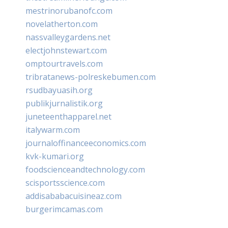
mestrinorubanofc.com
novelatherton.com
nassvalleygardens.net
electjohnstewart.com
omptourtravels.com
tribratanews-polreskebumen.com
rsudbayuasih.org
publikjurnalistik.org
juneteenthapparel.net
italywarm.com
journaloffinanceeconomics.com
kvk-kumari.org
foodscienceandtechnology.com
scisportsscience.com
addisababacuisineaz.com
burgerimcamas.com