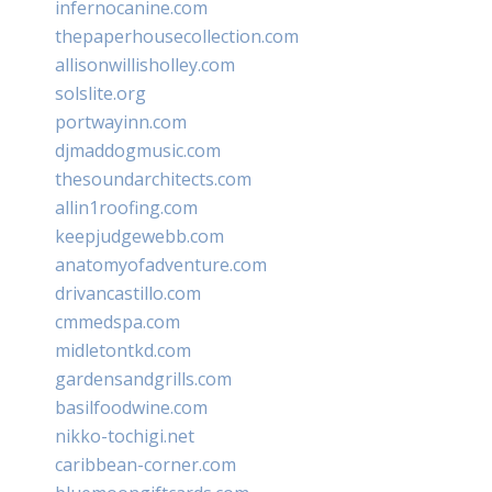
infernocanine.com
thepaperhousecollection.com
allisonwillisholley.com
solslite.org
portwayinn.com
djmaddogmusic.com
thesoundarchitects.com
allin1roofing.com
keepjudgewebb.com
anatomyofadventure.com
drivancastillo.com
cmmedspa.com
midletontkd.com
gardensandgrills.com
basilfoodwine.com
nikko-tochigi.net
caribbean-corner.com