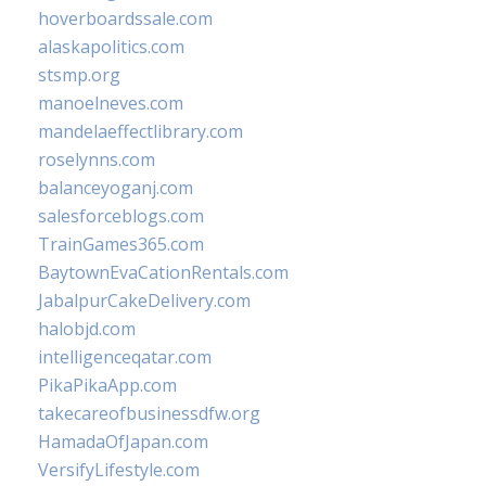
hoverboardssale.com
alaskapolitics.com
stsmp.org
manoelneves.com
mandelaeffectlibrary.com
roselynns.com
balanceyoganj.com
salesforceblogs.com
TrainGames365.com
BaytownEvaCationRentals.com
JabalpurCakeDelivery.com
halobjd.com
intelligenceqatar.com
PikaPikaApp.com
takecareofbusinessdfw.org
HamadaOfJapan.com
VersifyLifestyle.com