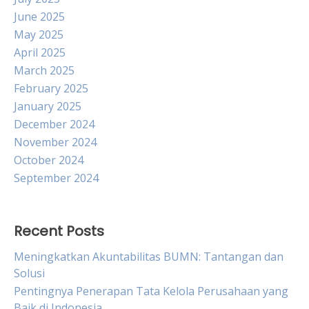
June 2025
May 2025
April 2025
March 2025
February 2025
January 2025
December 2024
November 2024
October 2024
September 2024
Recent Posts
Meningkatkan Akuntabilitas BUMN: Tantangan dan
Solusi
Pentingnya Penerapan Tata Kelola Perusahaan yang
Baik di Indonesia