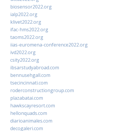
biosensor2022.org
ialp2022.org
klivet2022.org
ifac-hms2022.org
taoms2022.org
iias-euromena-conference2022.org
ivd2022.org
csity2022.org
ibsarstudyabroad.com
bennusehgall.com
tsecincinnati.com
roderconstructiongroup.com
plazabatai.com
hawkscayresort.com
hellonquads.com
diarioanimales.com
decogaleri.com