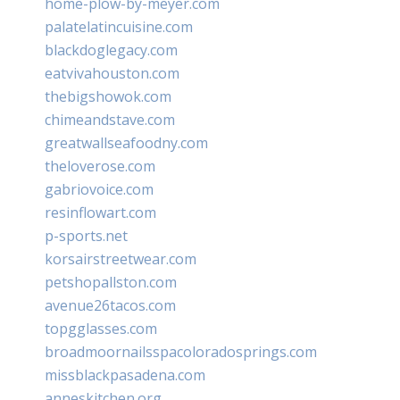
home-plow-by-meyer.com
palatelatincuisine.com
blackdoglegacy.com
eatvivahouston.com
thebigshowok.com
chimeandstave.com
greatwallseafoodny.com
theloverose.com
gabriovoice.com
resinflowart.com
p-sports.net
korsairstreetwear.com
petshopallston.com
avenue26tacos.com
topgglasses.com
broadmoornailsspacoloradosprings.com
missblackpasadena.com
anneskitchen.org