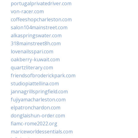
portugalprivatedriver.com
von-racer.com
coffeeshopcharleston.com
salon104mainstreet.com
alkaspringswater.com
318mainstreet8h.com
lovenailsspari.com
oakberry-kuwait.com
quartzliterary.com
friendsofbroderickpark.com
studiopiattellina.com
jannagrillspringfield.com
fujiyamacharleston.com
elpatronchardon.com
donglaishun-order.com
fiamc-rome2022.org
mariceworldessentials.com