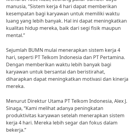
manusia, “Sistem kerja 4 hari dapat memberikan
kesempatan bagi karyawan untuk memiliki waktu
luang yang lebih banyak. Hal ini dapat meningkatkan
kualitas hidup mereka, baik dari segi fisik maupun
mental.”
Sejumlah BUMN mulai menerapkan sistem kerja 4
hari, seperti PT Telkom Indonesia dan PT Pertamina.
Dengan memberikan waktu lebih banyak bagi
karyawan untuk bersantai dan beristirahat,
diharapkan dapat meningkatkan motivasi dan kinerja
mereka.
Menurut Direktur Utama PT Telkom Indonesia, Alex J.
Sinaga, “Kami melihat adanya peningkatan
produktivitas karyawan setelah menerapkan sistem
kerja 4 hari. Mereka lebih segar dan fokus dalam
bekerja.”