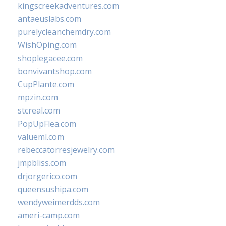
kingscreekadventures.com
antaeuslabs.com
purelycleanchemdry.com
WishOping.com
shoplegacee.com
bonvivantshop.com
CupPlante.com
mpzin.com
stcreal.com
PopUpFlea.com
valueml.com
rebeccatorresjewelry.com
jmpbliss.com
drjorgerico.com
queensushipa.com
wendyweimerdds.com
ameri-camp.com