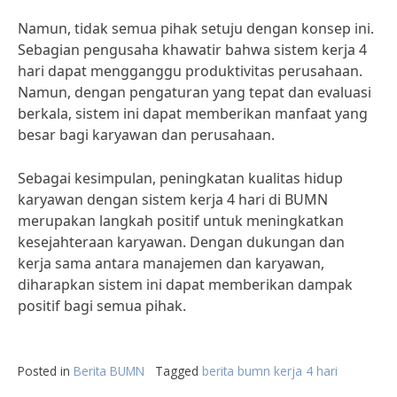
Namun, tidak semua pihak setuju dengan konsep ini.
Sebagian pengusaha khawatir bahwa sistem kerja 4
hari dapat mengganggu produktivitas perusahaan.
Namun, dengan pengaturan yang tepat dan evaluasi
berkala, sistem ini dapat memberikan manfaat yang
besar bagi karyawan dan perusahaan.
Sebagai kesimpulan, peningkatan kualitas hidup
karyawan dengan sistem kerja 4 hari di BUMN
merupakan langkah positif untuk meningkatkan
kesejahteraan karyawan. Dengan dukungan dan
kerja sama antara manajemen dan karyawan,
diharapkan sistem ini dapat memberikan dampak
positif bagi semua pihak.
Posted in
Berita BUMN
Tagged
berita bumn kerja 4 hari