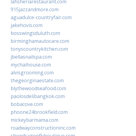
lafisheriarestaurant.com
915jazzandmore.com
aguadulce-countryfair.com
jakehovis.com
bosswingsduluth.com
birminghamautocare.com
tonyscountrykitchen.com
jbellasnailspa.com
mychaihouse.com
alvisgrooming.com
thegeorginaestate.com
blythewoodseafood.com
paolosdelibangkok.com
bobacove.com
phoone24brookfield.com
mickeybarmama.com
roadwayconstructioninc.com
shopdragonflyboutique.com