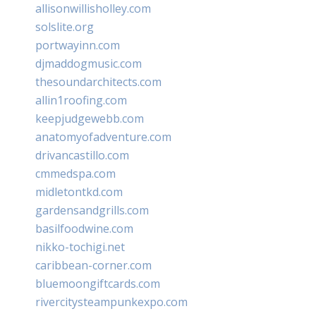
allisonwillisholley.com
solslite.org
portwayinn.com
djmaddogmusic.com
thesoundarchitects.com
allin1roofing.com
keepjudgewebb.com
anatomyofadventure.com
drivancastillo.com
cmmedspa.com
midletontkd.com
gardensandgrills.com
basilfoodwine.com
nikko-tochigi.net
caribbean-corner.com
bluemoongiftcards.com
rivercitysteampunkexpo.com