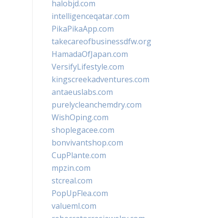
halobjd.com
intelligenceqatar.com
PikaPikaApp.com
takecareofbusinessdfw.org
HamadaOfJapan.com
VersifyLifestyle.com
kingscreekadventures.com
antaeuslabs.com
purelycleanchemdry.com
WishOping.com
shoplegacee.com
bonvivantshop.com
CupPlante.com
mpzin.com
stcreal.com
PopUpFlea.com
valueml.com