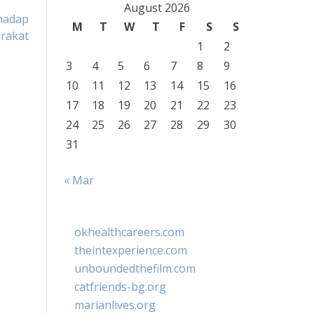
August 2026
hadap
M
T
W
T
F
S
S
rakat
1
2
3
4
5
6
7
8
9
10
11
12
13
14
15
16
17
18
19
20
21
22
23
24
25
26
27
28
29
30
31
« Mar
okhealthcareers.com
theintexperience.com
unboundedthefilm.com
catfriends-bg.org
marianlives.org