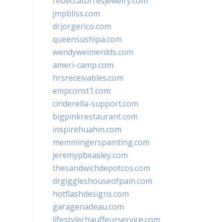
rebeccatorresjewelry.com
jmpbliss.com
drjorgerico.com
queensushipa.com
wendyweimerdds.com
ameri-camp.com
hrsreceivables.com
empconst1.com
cinderella-support.com
bigpinkrestaurant.com
inspirehuahin.com
memmingerspainting.com
jeremypbeasley.com
thesandwichdepotcos.com
drgiggleshouseofpain.com
hotflashdesigns.com
garagenadeau.com
lifestylechauffeurservice.com