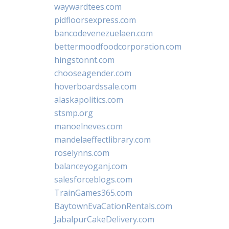
waywardtees.com
pidfloorsexpress.com
bancodevenezuelaen.com
bettermoodfoodcorporation.com
hingstonnt.com
chooseagender.com
hoverboardssale.com
alaskapolitics.com
stsmp.org
manoelneves.com
mandelaeffectlibrary.com
roselynns.com
balanceyoganj.com
salesforceblogs.com
TrainGames365.com
BaytownEvaCationRentals.com
JabalpurCakeDelivery.com