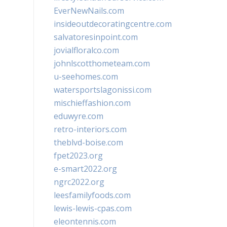
EverNewNails.com
insideoutdecoratingcentre.com
salvatoresinpoint.com
jovialfloralco.com
johnlscotthometeam.com
u-seehomes.com
watersportslagonissi.com
mischieffashion.com
eduwyre.com
retro-interiors.com
theblvd-boise.com
fpet2023.org
e-smart2022.org
ngrc2022.org
leesfamilyfoods.com
lewis-lewis-cpas.com
eleontennis.com