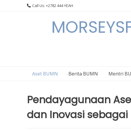
Skip
Call Us: +2782 444 YEAH
to
content
MORSEYSF
Aset BUMN
Berita BUMN
Mentri 
Pendayagunaan Aset
dan Inovasi sebagai