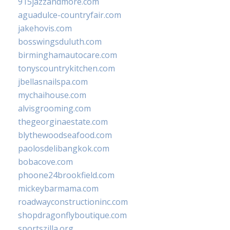
915jazzandmore.com
aguadulce-countryfair.com
jakehovis.com
bosswingsduluth.com
birminghamautocare.com
tonyscountrykitchen.com
jbellasnailspa.com
mychaihouse.com
alvisgrooming.com
thegeorginaestate.com
blythewoodseafood.com
paolosdelibangkok.com
bobacove.com
phoone24brookfield.com
mickeybarmama.com
roadwayconstructioninc.com
shopdragonflyboutique.com
sportszilla.org