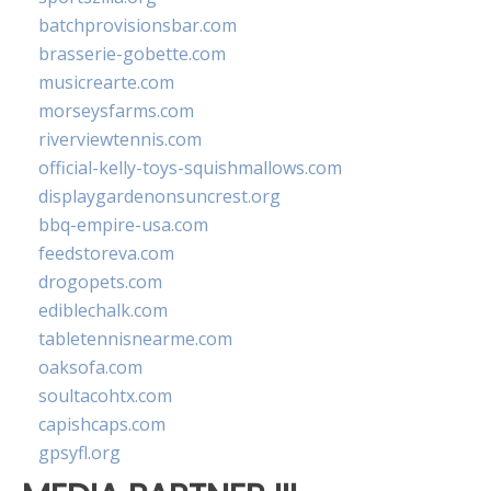
batchprovisionsbar.com
brasserie-gobette.com
musicrearte.com
morseysfarms.com
riverviewtennis.com
official-kelly-toys-squishmallows.com
displaygardenonsuncrest.org
bbq-empire-usa.com
feedstoreva.com
drogopets.com
ediblechalk.com
tabletennisnearme.com
oaksofa.com
soultacohtx.com
capishcaps.com
gpsyfl.org