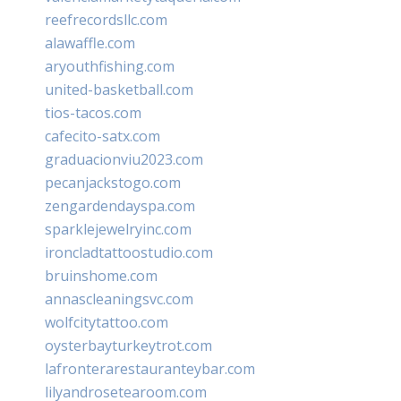
reefrecordsllc.com
alawaffle.com
aryouthfishing.com
united-basketball.com
tios-tacos.com
cafecito-satx.com
graduacionviu2023.com
pecanjackstogo.com
zengardendayspa.com
sparklejewelryinc.com
ironcladtattoostudio.com
bruinshome.com
annascleaningsvc.com
wolfcitytattoo.com
oysterbayturkeytrot.com
lafronterarestauranteybar.com
lilyandrosetearoom.com