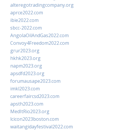
alteregotradingcompany.org
aprce2022.com
ibie2022.com
sbcc-2022.com
AngolaOilAndGas2022.com
Convoy4Freedom2022.com
grur2023.org
hkhk2023.org
napm2023.org
apsdfd2023.org
forumausape2023.com
imkl2023.com
careerfaircsd2023.com
apsth2023.com
MedItRio2023.org
lcicon2023boston.com
waitangidayfestival2022.com