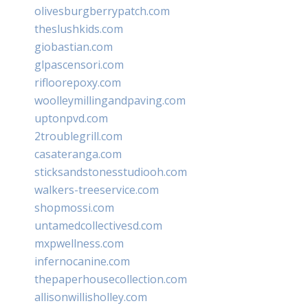
olivesburgberrypatch.com
theslushkids.com
giobastian.com
glpascensori.com
rifloorepoxy.com
woolleymillingandpaving.com
uptonpvd.com
2troublegrill.com
casateranga.com
sticksandstonesstudiooh.com
walkers-treeservice.com
shopmossi.com
untamedcollectivesd.com
mxpwellness.com
infernocanine.com
thepaperhousecollection.com
allisonwillisholley.com