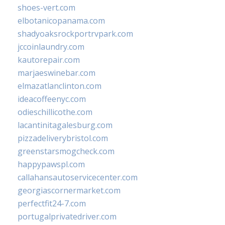
shoes-vert.com
elbotanicopanama.com
shadyoaksrockportrvpark.com
jccoinlaundry.com
kautorepair.com
marjaeswinebar.com
elmazatlanclinton.com
ideacoffeenyc.com
odieschillicothe.com
lacantinitagalesburg.com
pizzadeliverybristol.com
greenstarsmogcheck.com
happypawspl.com
callahansautoservicecenter.com
georgiascornermarket.com
perfectfit24-7.com
portugalprivatedriver.com