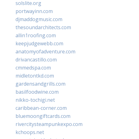
solslite.org
portwayinn.com
djmaddogmusic.com
thesoundarchitects.com
allin1roofing.com
keepjudgewebb.com
anatomyofadventure.com
drivancastillo.com
cmmedspa.com
midletontkd.com
gardensandgrills.com
basilfoodwine.com
nikko-tochigi.net
caribbean-corner.com
bluemoongiftcards.com
rivercitysteampunkexpo.com
kchoops.net