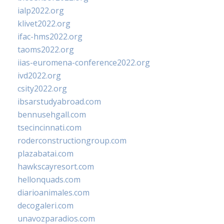
ialp2022.org
klivet2022.org
ifac-hms2022.org
taoms2022.org
iias-euromena-conference2022.org
ivd2022.org
csity2022.org
ibsarstudyabroad.com
bennusehgall.com
tsecincinnati.com
roderconstructiongroup.com
plazabatai.com
hawkscayresort.com
hellonquads.com
diarioanimales.com
decogaleri.com
unavozparadios.com