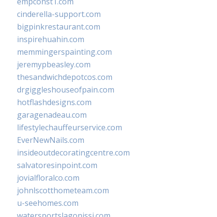
empconst1.com
cinderella-support.com
bigpinkrestaurant.com
inspirehuahin.com
memmingerspainting.com
jeremypbeasley.com
thesandwichdepotcos.com
drgiggleshouseofpain.com
hotflashdesigns.com
garagenadeau.com
lifestylechauffeurservice.com
EverNewNails.com
insideoutdecoratingcentre.com
salvatoresinpoint.com
jovialfloralco.com
johnlscotthometeam.com
u-seehomes.com
watersportslagonissi.com