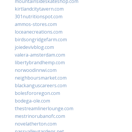
mountainsideskateshop.com
kirtlandcitytavern.com
301nutritionspot.com
ammos-stores.com
loceanecreations.com
birdsongridgefarm.com
joiedevivblog.com
valera-amsterdam.com
libertybrandhemp.com
norwoodinnwi.com
neighboursmarket.com
blackanguscareers.com
bolesfororegon.com
bodega-ole.com
thestreamlinerlounge.com
mestrinorubanofc.com
novelatherton.com
nassvalleygardens.net