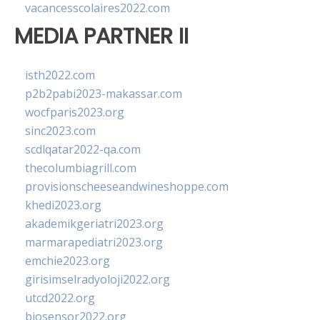
vacancesscolaires2022.com
MEDIA PARTNER II
isth2022.com
p2b2pabi2023-makassar.com
wocfparis2023.org
sinc2023.com
scdlqatar2022-qa.com
thecolumbiagrill.com
provisionscheeseandwineshoppe.com
khedi2023.org
akademikgeriatri2023.org
marmarapediatri2023.org
emchie2023.org
girisimselradyoloji2022.org
utcd2022.org
biosensor2022.org