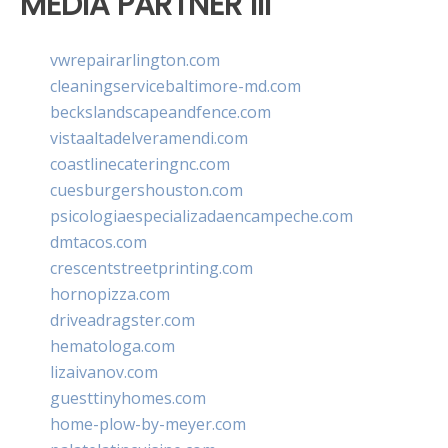
MEDIA PARTNER III
vwrepairarlington.com
cleaningservicebaltimore-md.com
beckslandscapeandfence.com
vistaaltadelveramendi.com
coastlinecateringnc.com
cuesburgershouston.com
psicologiaespecializadaencampeche.com
dmtacos.com
crescentstreetprinting.com
hornopizza.com
driveadragster.com
hematologa.com
lizaivanov.com
guesttinyhomes.com
home-plow-by-meyer.com