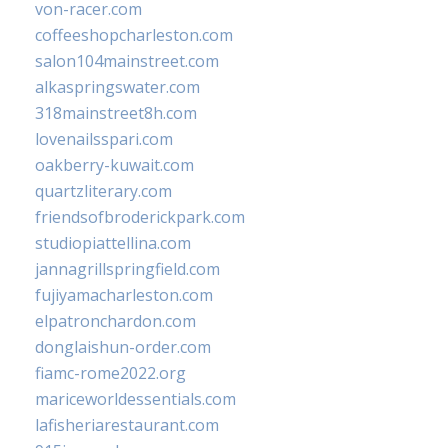
von-racer.com
coffeeshopcharleston.com
salon104mainstreet.com
alkaspringswater.com
318mainstreet8h.com
lovenailsspari.com
oakberry-kuwait.com
quartzliterary.com
friendsofbroderickpark.com
studiopiattellina.com
jannagrillspringfield.com
fujiyamacharleston.com
elpatronchardon.com
donglaishun-order.com
fiamc-rome2022.org
mariceworldessentials.com
lafisheriarestaurant.com