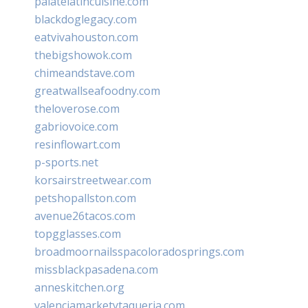
palatelatincuisine.com
blackdoglegacy.com
eatvivahouston.com
thebigshowok.com
chimeandstave.com
greatwallseafoodny.com
theloverose.com
gabriovoice.com
resinflowart.com
p-sports.net
korsairstreetwear.com
petshopallston.com
avenue26tacos.com
topgglasses.com
broadmoornailsspacoloradosprings.com
missblackpasadena.com
anneskitchen.org
valenciamarketytaqueria.com