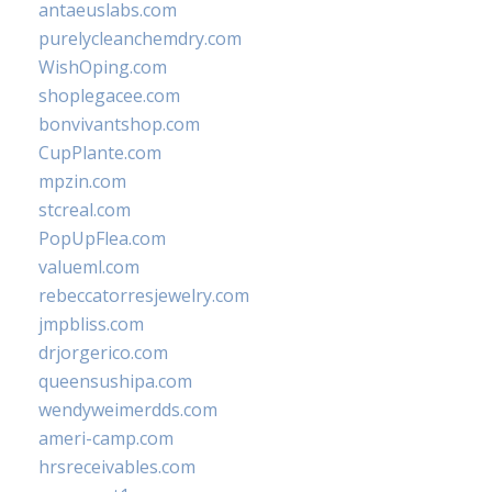
antaeuslabs.com
purelycleanchemdry.com
WishOping.com
shoplegacee.com
bonvivantshop.com
CupPlante.com
mpzin.com
stcreal.com
PopUpFlea.com
valueml.com
rebeccatorresjewelry.com
jmpbliss.com
drjorgerico.com
queensushipa.com
wendyweimerdds.com
ameri-camp.com
hrsreceivables.com