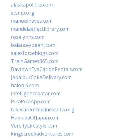
alaskapolitics.com
stsmp.org
manoelneves.com
mandelaeffectlibrary.com
roselynns.com
balanceyoganj.com
salesforceblogs.com
TrainGames365.com
BaytownEvaCationRentals.com
JabalpurCakeDelivery.com
halobjd.com
intelligenceqatar.com
PikaPikaApp.com
takecareofbusinessdfw.org
HamadaOfJapan.com
VersifyLifestyle.com
kingscreekadventures.com