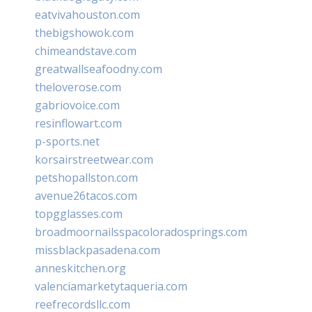
eatvivahouston.com
thebigshowok.com
chimeandstave.com
greatwallseafoodny.com
theloverose.com
gabriovoice.com
resinflowart.com
p-sports.net
korsairstreetwear.com
petshopallston.com
avenue26tacos.com
topgglasses.com
broadmoornailsspacoloradosprings.com
missblackpasadena.com
anneskitchen.org
valenciamarketytaqueria.com
reefrecordsllc.com