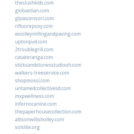
theslushkids.com
giobastian.com
glpascensori.com
rifloorepoxy.com
woolleymillingandpaving.com
uptonpvd.com
2troublegrill.com
casateranga.com
sticksandstonesstudiooh.com
walkers-treeservice.com
shopmossi.com
untamedcollectivesd.com
mxpwellness.com
infernocanine.com
thepaperhousecollection.com
allisonwillisholley.com
solslite.org