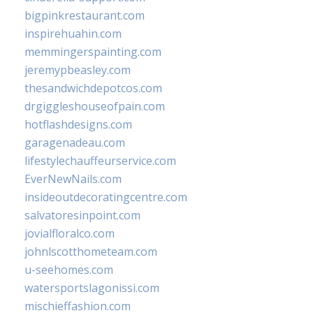
bigpinkrestaurant.com
inspirehuahin.com
memmingerspainting.com
jeremypbeasley.com
thesandwichdepotcos.com
drgiggleshouseofpain.com
hotflashdesigns.com
garagenadeau.com
lifestylechauffeurservice.com
EverNewNails.com
insideoutdecoratingcentre.com
salvatoresinpoint.com
jovialfloralco.com
johnlscotthometeam.com
u-seehomes.com
watersportslagonissi.com
mischieffashion.com