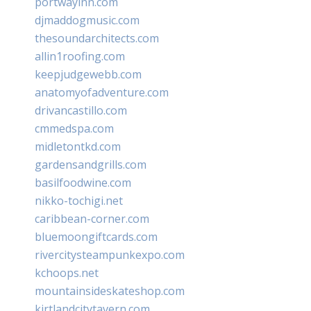
portwayinn.com
djmaddogmusic.com
thesoundarchitects.com
allin1roofing.com
keepjudgewebb.com
anatomyofadventure.com
drivancastillo.com
cmmedspa.com
midletontkd.com
gardensandgrills.com
basilfoodwine.com
nikko-tochigi.net
caribbean-corner.com
bluemoongiftcards.com
rivercitysteampunkexpo.com
kchoops.net
mountainsideskateshop.com
kirtlandcitytavern.com