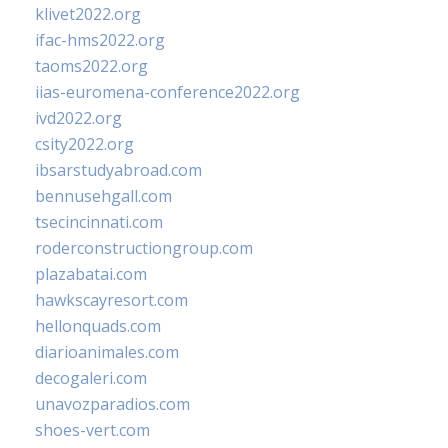
klivet2022.org
ifac-hms2022.org
taoms2022.org
iias-euromena-conference2022.org
ivd2022.org
csity2022.org
ibsarstudyabroad.com
bennusehgall.com
tsecincinnati.com
roderconstructiongroup.com
plazabatai.com
hawkscayresort.com
hellonquads.com
diarioanimales.com
decogaleri.com
unavozparadios.com
shoes-vert.com