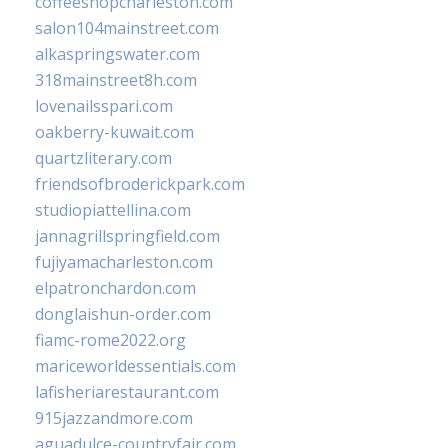
coffeeshopcharleston.com
salon104mainstreet.com
alkaspringswater.com
318mainstreet8h.com
lovenailsspari.com
oakberry-kuwait.com
quartzliterary.com
friendsofbroderickpark.com
studiopiattellina.com
jannagrillspringfield.com
fujiyamacharleston.com
elpatronchardon.com
donglaishun-order.com
fiamc-rome2022.org
mariceworldessentials.com
lafisheriarestaurant.com
915jazzandmore.com
aguadulce-countryfair.com