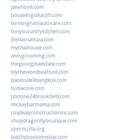
jakehovis.com
bosswingsduluth.com
birminghamautocare.com
tonyscountrykitchen.com
jbellasnailspa.com
mychaihouse.com
alvisgrooming.com
thegeorginaestate.com
blythewoodseafood.com
paolosdelibangkok.com
bobacove.com
phoone24brookfield.com
mickeybarmama.com
roadwayconstructioninc.com
shopdragonflyboutique.com
sportszilla.org
batchprovisionsbar.com