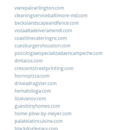
vwrepairarlington.com
cleaningservicebaltimore-md.com
beckslandscapeandfence.com
vistaaltadelveramendi.com
coastlinecateringnc.com
cuesburgershouston.com
psicologiaespecializadaencampeche.com
dmtacos.com
crescentstreetprinting.com
hornopizza.com
driveadragster.com
hematologa.com
lizaivanov.com
guesttinyhomes.com
home-plow-by-meyer.com
palatelatincuisine.com
blackdoglegacy.com