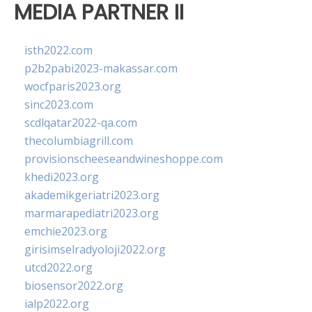
MEDIA PARTNER II
isth2022.com
p2b2pabi2023-makassar.com
wocfparis2023.org
sinc2023.com
scdlqatar2022-qa.com
thecolumbiagrill.com
provisionscheeseandwineshoppe.com
khedi2023.org
akademikgeriatri2023.org
marmarapediatri2023.org
emchie2023.org
girisimselradyoloji2022.org
utcd2022.org
biosensor2022.org
ialp2022.org