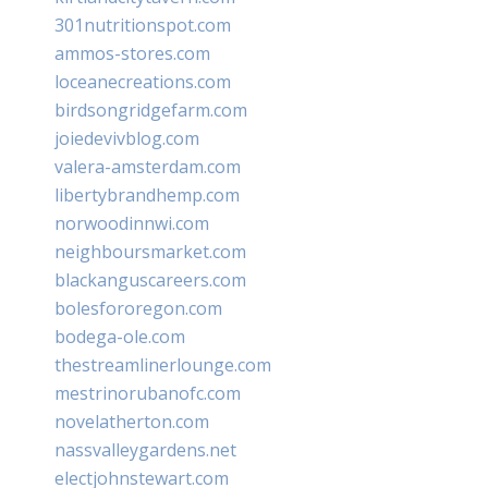
301nutritionspot.com
ammos-stores.com
loceanecreations.com
birdsongridgefarm.com
joiedevivblog.com
valera-amsterdam.com
libertybrandhemp.com
norwoodinnwi.com
neighboursmarket.com
blackanguscareers.com
bolesfororegon.com
bodega-ole.com
thestreamlinerlounge.com
mestrinorubanofc.com
novelatherton.com
nassvalleygardens.net
electjohnstewart.com