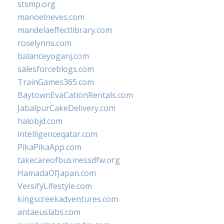
stsmp.org
manoelneves.com
mandelaeffectlibrary.com
roselynns.com
balanceyoganj.com
salesforceblogs.com
TrainGames365.com
BaytownEvaCationRentals.com
JabalpurCakeDelivery.com
halobjd.com
intelligenceqatar.com
PikaPikaApp.com
takecareofbusinessdfw.org
HamadaOfJapan.com
VersifyLifestyle.com
kingscreekadventures.com
antaeuslabs.com