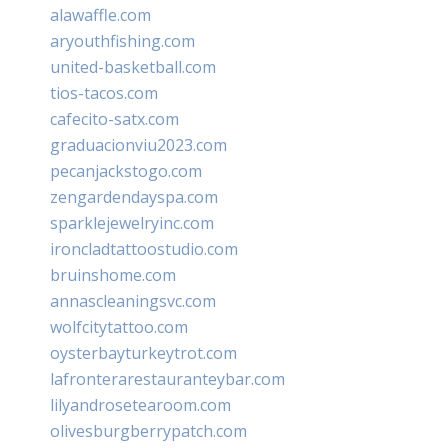
alawaffle.com
aryouthfishing.com
united-basketball.com
tios-tacos.com
cafecito-satx.com
graduacionviu2023.com
pecanjackstogo.com
zengardendayspa.com
sparklejewelryinc.com
ironcladtattoostudio.com
bruinshome.com
annascleaningsvc.com
wolfcitytattoo.com
oysterbayturkeytrot.com
lafronterarestauranteybar.com
lilyandrosetearoom.com
olivesburgberrypatch.com