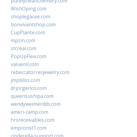
purelycleanchemdry.com
WishOping.com
shoplegacee.com
bonvivantshop.com
CupPlante.com
mpzin.com
stcreal.com
PopUpFlea.com
valueml.com
rebeccatorresjewelry.com
jmpbliss.com
drjorgerico.com
queensushipa.com
wendyweimerdds.com
ameri-camp.com
hrsreceivables.com
empconst1.com
cinderella-support.com