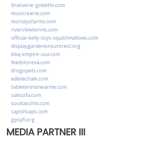
brasserie-gobette.com
musicrearte.com
morseysfarms.com
riverviewtennis.com
official-kelly-toys-squishmallows.com
displaygardenonsuncrest.org
bbq-empire-usa.com
feedstoreva.com
drogopets.com
ediblechalk.com
tabletennisnearme.com
oaksofa.com
soultacohtx.com
capishcaps.com
gpsyfl.org
MEDIA PARTNER III