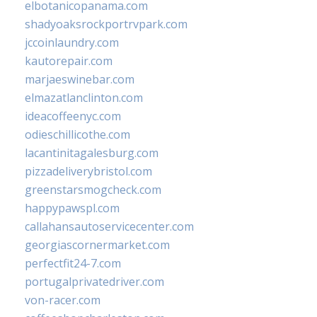
elbotanicopanama.com
shadyoaksrockportrvpark.com
jccoinlaundry.com
kautorepair.com
marjaeswinebar.com
elmazatlanclinton.com
ideacoffeenyc.com
odieschillicothe.com
lacantinitagalesburg.com
pizzadeliverybristol.com
greenstarsmogcheck.com
happypawspl.com
callahansautoservicecenter.com
georgiascornermarket.com
perfectfit24-7.com
portugalprivatedriver.com
von-racer.com