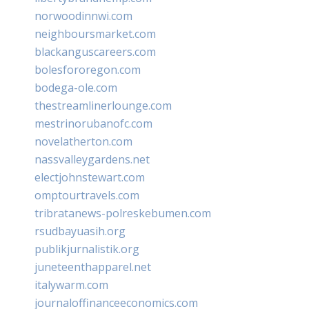
norwoodinnwi.com
neighboursmarket.com
blackanguscareers.com
bolesfororegon.com
bodega-ole.com
thestreamlinerlounge.com
mestrinorubanofc.com
novelatherton.com
nassvalleygardens.net
electjohnstewart.com
omptourtravels.com
tribratanews-polreskebumen.com
rsudbayuasih.org
publikjurnalistik.org
juneteenthapparel.net
italywarm.com
journaloffinanceeconomics.com