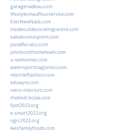
garagenadeau.com
lifestylechauffeurservice.com
EverNewNails.com
insideoutdecoratingcentre.com
salvatoresinpoint.com
jovialfloralco.com
johnlscotthometeam.com
u-seehomes.com
watersportslagonissi.com
mischieffashion.com
eduwyre.com
retro-interiors.com
theblvd-boise.com
fpet2023.org
e-smart2022.org
ngrc2022.org
leesfamilyfoods.com