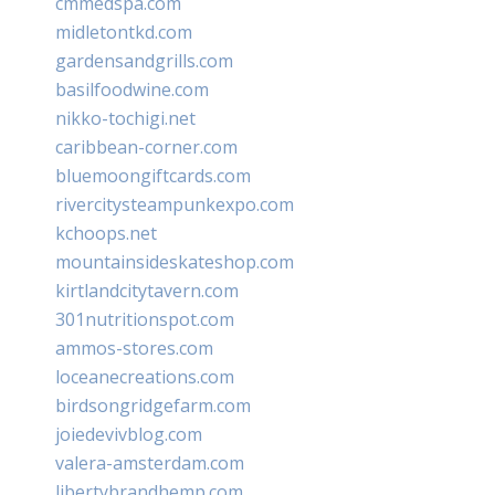
cmmedspa.com
midletontkd.com
gardensandgrills.com
basilfoodwine.com
nikko-tochigi.net
caribbean-corner.com
bluemoongiftcards.com
rivercitysteampunkexpo.com
kchoops.net
mountainsideskateshop.com
kirtlandcitytavern.com
301nutritionspot.com
ammos-stores.com
loceanecreations.com
birdsongridgefarm.com
joiedevivblog.com
valera-amsterdam.com
libertybrandhemp.com