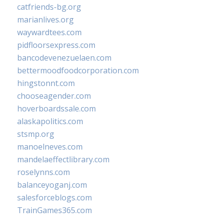
catfriends-bg.org
marianlives.org
waywardtees.com
pidfloorsexpress.com
bancodevenezuelaen.com
bettermoodfoodcorporation.com
hingstonnt.com
chooseagender.com
hoverboardssale.com
alaskapolitics.com
stsmp.org
manoelneves.com
mandelaeffectlibrary.com
roselynns.com
balanceyoganj.com
salesforceblogs.com
TrainGames365.com