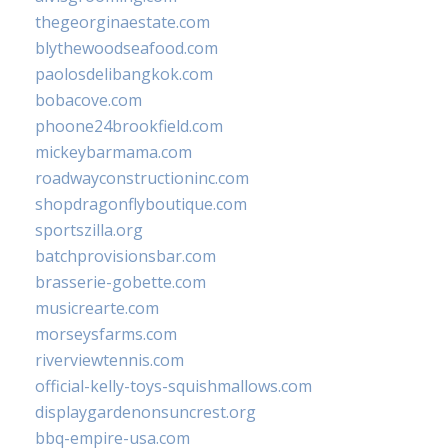
thegeorginaestate.com
blythewoodseafood.com
paolosdelibangkok.com
bobacove.com
phoone24brookfield.com
mickeybarmama.com
roadwayconstructioninc.com
shopdragonflyboutique.com
sportszilla.org
batchprovisionsbar.com
brasserie-gobette.com
musicrearte.com
morseysfarms.com
riverviewtennis.com
official-kelly-toys-squishmallows.com
displaygardenonsuncrest.org
bbq-empire-usa.com