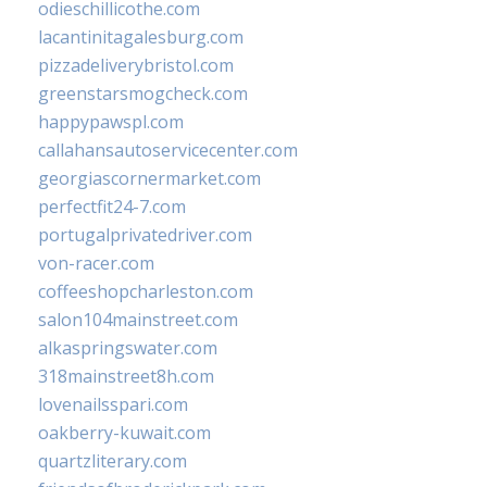
odieschillicothe.com
lacantinitagalesburg.com
pizzadeliverybristol.com
greenstarsmogcheck.com
happypawspl.com
callahansautoservicecenter.com
georgiascornermarket.com
perfectfit24-7.com
portugalprivatedriver.com
von-racer.com
coffeeshopcharleston.com
salon104mainstreet.com
alkaspringswater.com
318mainstreet8h.com
lovenailsspari.com
oakberry-kuwait.com
quartzliterary.com