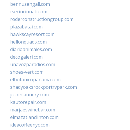
bennusehgall.com
tsecincinnati.com
roderconstructiongroup.com
plazabatai.com
hawkscayresort.com
hellonquads.com
diarioanimales.com
decogaleri.com
unavozparadios.com
shoes-vert.com
elbotanicopanama.com
shadyoaksrockportrvpark.com
jccoinlaundry.com
kautorepair.com
marjaeswinebar.com
elmazatlanclinton.com
ideacoffeenyc.com