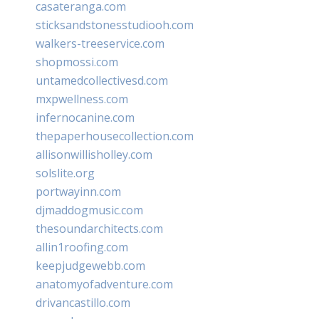
casateranga.com
sticksandstonesstudiooh.com
walkers-treeservice.com
shopmossi.com
untamedcollectivesd.com
mxpwellness.com
infernocanine.com
thepaperhousecollection.com
allisonwillisholley.com
solslite.org
portwayinn.com
djmaddogmusic.com
thesoundarchitects.com
allin1roofing.com
keepjudgewebb.com
anatomyofadventure.com
drivancastillo.com