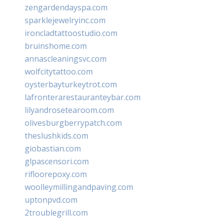
zengardendayspa.com
sparklejewelryinc.com
ironcladtattoostudio.com
bruinshome.com
annascleaningsvc.com
wolfcitytattoo.com
oysterbayturkeytrot.com
lafronterarestauranteybar.com
lilyandrosetearoom.com
olivesburgberrypatch.com
theslushkids.com
giobastian.com
glpascensori.com
rifloorepoxy.com
woolleymillingandpaving.com
uptonpvd.com
2troublegrill.com