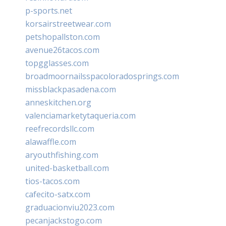
p-sports.net
korsairstreetwear.com
petshopallston.com
avenue26tacos.com
topgglasses.com
broadmoornailsspacoloradosprings.com
missblackpasadena.com
anneskitchen.org
valenciamarketytaqueria.com
reefrecordsllc.com
alawaffle.com
aryouthfishing.com
united-basketball.com
tios-tacos.com
cafecito-satx.com
graduacionviu2023.com
pecanjackstogo.com