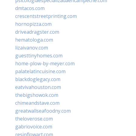
psicologiaespecializadaencampeche.com
dmtacos.com
crescentstreetprinting.com
hornopizza.com
driveadragster.com
hematologa.com
lizaivanov.com
guesttinyhomes.com
home-plow-by-meyer.com
palatelatincuisine.com
blackdoglegacy.com
eatvivahouston.com
thebigshowok.com
chimeandstave.com
greatwallseafoodny.com
theloverose.com
gabriovoice.com
resinflowart.com