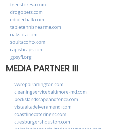
feedstoreva.com
drogopets.com
ediblechalk.com
tabletennisnearme.com
oaksofa.com
soultacohtx.com
capishcaps.com
gpsyfl.org
MEDIA PARTNER III
vwrepairarlington.com
cleaningservicebaltimore-md.com
beckslandscapeandfence.com
vistaaltadelveramendi.com
coastlinecateringnc.com
cuesburgershouston.com