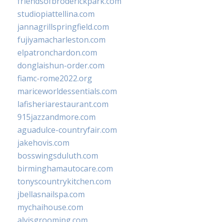
friendsofbroderickpark.com
studiopiattellina.com
jannagrillspringfield.com
fujiyamacharleston.com
elpatronchardon.com
donglaishun-order.com
fiamc-rome2022.org
mariceworldessentials.com
lafisheriarestaurant.com
915jazzandmore.com
aguadulce-countryfair.com
jakehovis.com
bosswingsduluth.com
birminghamautocare.com
tonyscountrykitchen.com
jbellasnailspa.com
mychaihouse.com
alvisgrooming.com