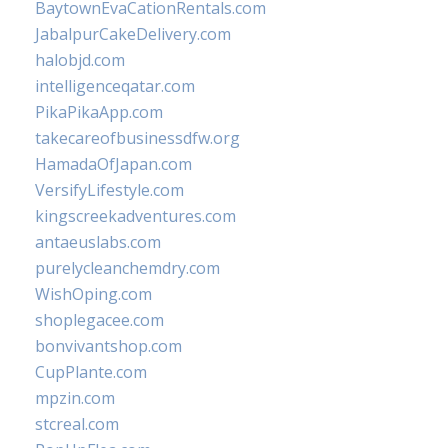
BaytownEvaCationRentals.com
JabalpurCakeDelivery.com
halobjd.com
intelligenceqatar.com
PikaPikaApp.com
takecareofbusinessdfw.org
HamadaOfJapan.com
VersifyLifestyle.com
kingscreekadventures.com
antaeuslabs.com
purelycleanchemdry.com
WishOping.com
shoplegacee.com
bonvivantshop.com
CupPlante.com
mpzin.com
stcreal.com