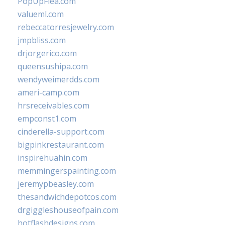
PopUpFlea.com
valueml.com
rebeccatorresjewelry.com
jmpbliss.com
drjorgerico.com
queensushipa.com
wendyweimerdds.com
ameri-camp.com
hrsreceivables.com
empconst1.com
cinderella-support.com
bigpinkrestaurant.com
inspirehuahin.com
memmingerspainting.com
jeremypbeasley.com
thesandwichdepotcos.com
drgiggleshouseofpain.com
hotflashdesigns.com