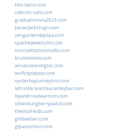
tios-tacos.com
cafecito-satx.com
graduacionviu2023.com
pecanjackstogo.com
zengardendayspa.com
sparklejewelryinc.com
ironcladtattoostudio.com
bruinshome.com
annascleaningsvc.com
wolfcitytattoo.com
oysterbayturkeytrot.com
lafronterarestauranteybar.com
lilyandrosetearoom.com
olivesburgberrypatch.com
theslushkids.com
giobastian.com
glpascensori.com