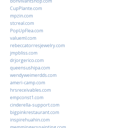
bonvivantshop.com
CupPlante.com
mpzin.com
stcreal.com
PopUpFlea.com
valueml.com
rebeccatorresjewelry.com
jmpbliss.com
drjorgerico.com
queensushipa.com
wendyweimerdds.com
ameri-camp.com
hrsreceivables.com
empconst1.com
cinderella-support.com
bigpinkrestaurant.com
inspirehuahin.com
memmingerspainting.com