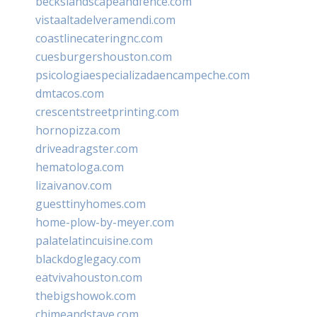
beckslandscapeandfence.com
vistaaltadelveramendi.com
coastlinecateringnc.com
cuesburgershouston.com
psicologiaespecializadaencampeche.com
dmtacos.com
crescentstreetprinting.com
hornopizza.com
driveadragster.com
hematologa.com
lizaivanov.com
guesttinyhomes.com
home-plow-by-meyer.com
palatelatincuisine.com
blackdoglegacy.com
eatvivahouston.com
thebigshowok.com
chimeandstave.com