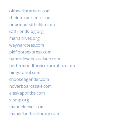
okhealthcareers.com
theintexperience.com
unboundedthefilm.com
catfriends-bg.org
marianlives.org
waywardtees.com
pidfloorsexpress.com
bancodevenezuelaen.com
bettermoodfoodcorporation.com
hingstonnt.com
chooseagender.com
hoverboardssale.com
alaskapolitics.com
stsmp.org
manoelneves.com
mandelaeffectlibrary.com