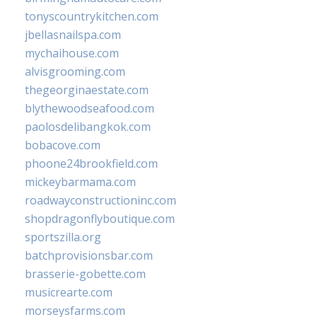
tonyscountrykitchen.com
jbellasnailspa.com
mychaihouse.com
alvisgrooming.com
thegeorginaestate.com
blythewoodseafood.com
paolosdelibangkok.com
bobacove.com
phoone24brookfield.com
mickeybarmama.com
roadwayconstructioninc.com
shopdragonflyboutique.com
sportszilla.org
batchprovisionsbar.com
brasserie-gobette.com
musicrearte.com
morseysfarms.com