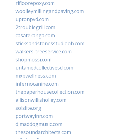
rifloorepoxy.com
woolleymillingandpaving.com
uptonpvd.com
2troublegrill.com
casateranga.com
sticksandstonesstudiooh.com
walkers-treeservice.com
shopmossi.com
untamedcollectivesd.com
mxpwellness.com
infernocanine.com
thepaperhousecollection.com
allisonwillisholley.com
solslite.org
portwayinn.com
djmaddogmusic.com
thesoundarchitects.com