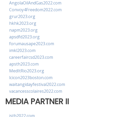
AngolaOilAndGas2022.com
Convoy4Freedom2022.com
grur2023.org
hkhk2023.org
napm2023.org
apsdfd2023.org
forumausape2023.com
imkl2023.com
careerfaircsd2023.com
apsth2023.com
MedItRio2023.org
lcicon2023boston.com
waitangidayfestival2022.com
vacancesscolaires2022.com
MEDIA PARTNER II
isth2022.com