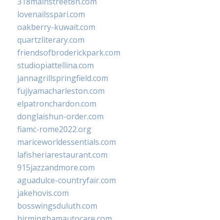
318mainstreet8h.com
lovenailsspari.com
oakberry-kuwait.com
quartzliterary.com
friendsofbroderickpark.com
studiopiattellina.com
jannagrillspringfield.com
fujiyamacharleston.com
elpatronchardon.com
donglaishun-order.com
fiamc-rome2022.org
mariceworldessentials.com
lafisheriarestaurant.com
915jazzandmore.com
aguadulce-countryfair.com
jakehovis.com
bosswingsduluth.com
birminghamautocare.com