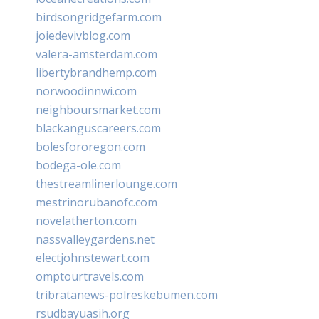
birdsongridgefarm.com
joiedevivblog.com
valera-amsterdam.com
libertybrandhemp.com
norwoodinnwi.com
neighboursmarket.com
blackanguscareers.com
bolesfororegon.com
bodega-ole.com
thestreamlinerlounge.com
mestrinorubanofc.com
novelatherton.com
nassvalleygardens.net
electjohnstewart.com
omptourtravels.com
tribratanews-polreskebumen.com
rsudbayuasih.org