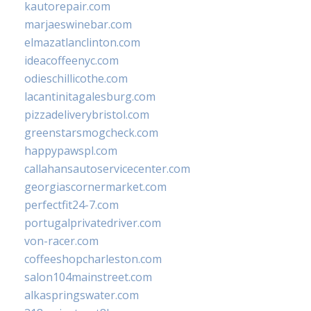
kautorepair.com
marjaeswinebar.com
elmazatlanclinton.com
ideacoffeenyc.com
odieschillicothe.com
lacantinitagalesburg.com
pizzadeliverybristol.com
greenstarsmogcheck.com
happypawspl.com
callahansautoservicecenter.com
georgiascornermarket.com
perfectfit24-7.com
portugalprivatedriver.com
von-racer.com
coffeeshopcharleston.com
salon104mainstreet.com
alkaspringswater.com