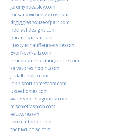
jeremypbeasley.com
thesandwichdepotcos.com
drgiggleshouseofpain.com
hotflashdesigns.com
garagenadeau.com
lifestylechauffeurservice.com
EverNewNails.com
insideoutdecoratingcentre.com
salvatoresinpoint.com
jovialfloralco.com
johnlscotthometeam.com
u-seehomes.com
watersportslagonissi.com
mischieffashion.com
eduwyre.com
retro-interiors.com
theblvd-boise.com