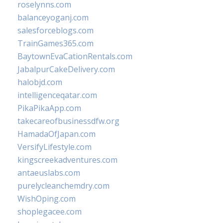
roselynns.com
balanceyoganj.com
salesforceblogs.com
TrainGames365.com
BaytownEvaCationRentals.com
JabalpurCakeDelivery.com
halobjd.com
intelligenceqatar.com
PikaPikaApp.com
takecareofbusinessdfw.org
HamadaOfJapan.com
VersifyLifestyle.com
kingscreekadventures.com
antaeuslabs.com
purelycleanchemdry.com
WishOping.com
shoplegacee.com