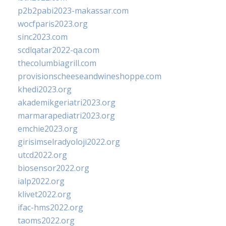
p2b2pabi2023-makassar.com
wocfparis2023.org
sinc2023.com
scdlqatar2022-qa.com
thecolumbiagrill.com
provisionscheeseandwineshoppe.com
khedi2023.org
akademikgeriatri2023.org
marmarapediatri2023.org
emchie2023.org
girisimselradyoloji2022.org
utcd2022.org
biosensor2022.org
ialp2022.org
klivet2022.org
ifac-hms2022.org
taoms2022.org