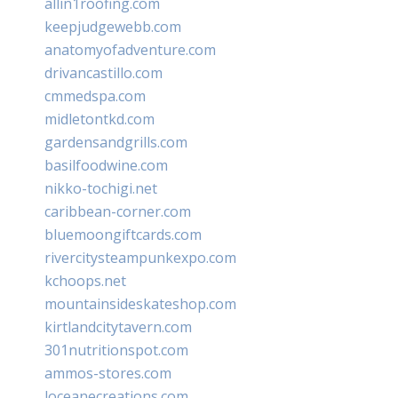
allin1roofing.com
keepjudgewebb.com
anatomyofadventure.com
drivancastillo.com
cmmedspa.com
midletontkd.com
gardensandgrills.com
basilfoodwine.com
nikko-tochigi.net
caribbean-corner.com
bluemoongiftcards.com
rivercitysteampunkexpo.com
kchoops.net
mountainsideskateshop.com
kirtlandcitytavern.com
301nutritionspot.com
ammos-stores.com
loceanecreations.com