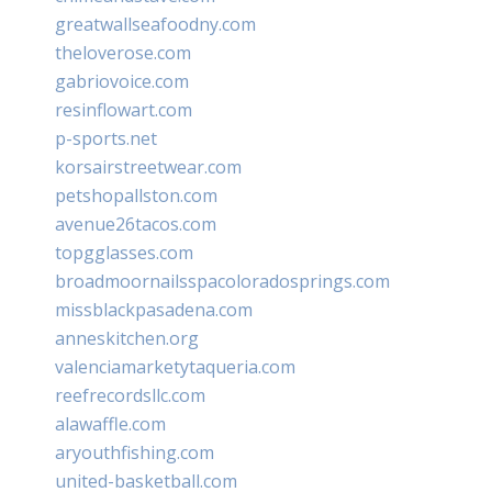
greatwallseafoodny.com
theloverose.com
gabriovoice.com
resinflowart.com
p-sports.net
korsairstreetwear.com
petshopallston.com
avenue26tacos.com
topgglasses.com
broadmoornailsspacoloradosprings.com
missblackpasadena.com
anneskitchen.org
valenciamarketytaqueria.com
reefrecordsllc.com
alawaffle.com
aryouthfishing.com
united-basketball.com