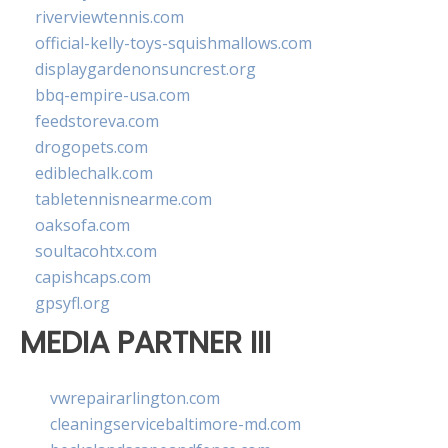
riverviewtennis.com
official-kelly-toys-squishmallows.com
displaygardenonsuncrest.org
bbq-empire-usa.com
feedstoreva.com
drogopets.com
ediblechalk.com
tabletennisnearme.com
oaksofa.com
soultacohtx.com
capishcaps.com
gpsyfl.org
MEDIA PARTNER III
vwrepairarlington.com
cleaningservicebaltimore-md.com