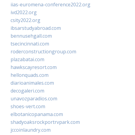
iias-euromena-conference2022.org
ivd2022.org
csity2022.org
ibsarstudyabroad.com
bennusehgall.com
tsecincinnati.com
roderconstructiongroup.com
plazabatai.com
hawkscayresort.com
hellonquads.com
diarioanimales.com
decogaleri.com
unavozparadios.com
shoes-vert.com
elbotanicopanama.com
shadyoaksrockportrvpark.com
jccoinlaundry.com