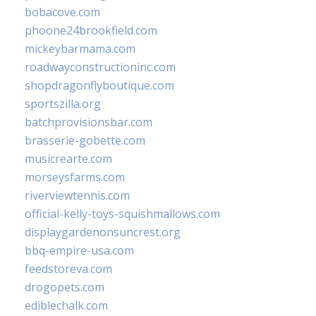
bobacove.com
phoone24brookfield.com
mickeybarmama.com
roadwayconstructioninc.com
shopdragonflyboutique.com
sportszilla.org
batchprovisionsbar.com
brasserie-gobette.com
musicrearte.com
morseysfarms.com
riverviewtennis.com
official-kelly-toys-squishmallows.com
displaygardenonsuncrest.org
bbq-empire-usa.com
feedstoreva.com
drogopets.com
ediblechalk.com