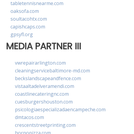
tabletennisnearme.com
oaksofa.com
soultacohtx.com
capishcaps.com
gpsyfl.org
MEDIA PARTNER III
vwrepairarlington.com
cleaningservicebaltimore-md.com
beckslandscapeandfence.com
vistaaltadelveramendi.com
coastlinecateringnc.com
cuesburgershouston.com
psicologiaespecializadaencampeche.com
dmtacos.com
crescentstreetprinting.com
hornopizza.com