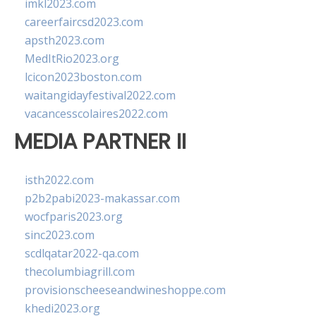
imkl2023.com
careerfaircsd2023.com
apsth2023.com
MedItRio2023.org
lcicon2023boston.com
waitangidayfestival2022.com
vacancesscolaires2022.com
MEDIA PARTNER II
isth2022.com
p2b2pabi2023-makassar.com
wocfparis2023.org
sinc2023.com
scdlqatar2022-qa.com
thecolumbiagrill.com
provisionscheeseandwineshoppe.com
khedi2023.org