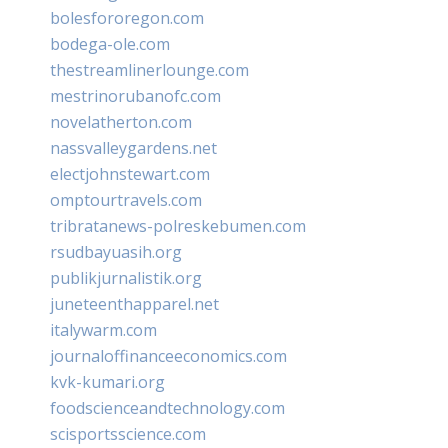
bolesfororegon.com
bodega-ole.com
thestreamlinerlounge.com
mestrinorubanofc.com
novelatherton.com
nassvalleygardens.net
electjohnstewart.com
omptourtravels.com
tribratanews-polreskebumen.com
rsudbayuasih.org
publikjurnalistik.org
juneteenthapparel.net
italywarm.com
journaloffinanceeconomics.com
kvk-kumari.org
foodscienceandtechnology.com
scisportsscience.com