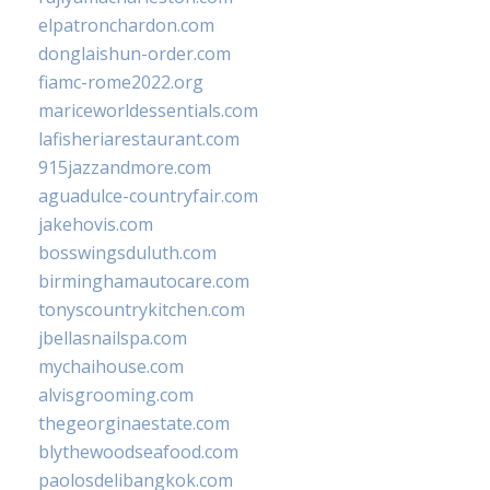
elpatronchardon.com
donglaishun-order.com
fiamc-rome2022.org
mariceworldessentials.com
lafisheriarestaurant.com
915jazzandmore.com
aguadulce-countryfair.com
jakehovis.com
bosswingsduluth.com
birminghamautocare.com
tonyscountrykitchen.com
jbellasnailspa.com
mychaihouse.com
alvisgrooming.com
thegeorginaestate.com
blythewoodseafood.com
paolosdelibangkok.com