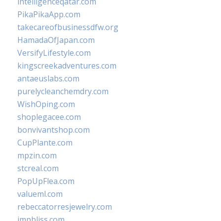
intelligenceqatar.com
PikaPikaApp.com
takecareofbusinessdfw.org
HamadaOfJapan.com
VersifyLifestyle.com
kingscreekadventures.com
antaeuslabs.com
purelycleanchemdry.com
WishOping.com
shoplegacee.com
bonvivantshop.com
CupPlante.com
mpzin.com
stcreal.com
PopUpFlea.com
valueml.com
rebeccatorresjewelry.com
jmpbliss.com