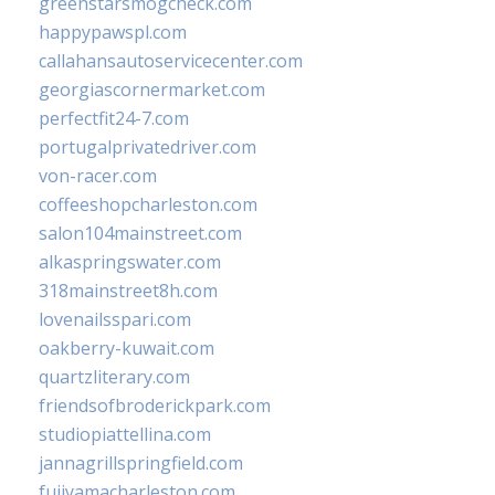
greenstarsmogcheck.com
happypawspl.com
callahansautoservicecenter.com
georgiascornermarket.com
perfectfit24-7.com
portugalprivatedriver.com
von-racer.com
coffeeshopcharleston.com
salon104mainstreet.com
alkaspringswater.com
318mainstreet8h.com
lovenailsspari.com
oakberry-kuwait.com
quartzliterary.com
friendsofbroderickpark.com
studiopiattellina.com
jannagrillspringfield.com
fujiyamacharleston.com