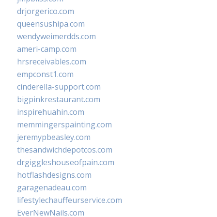
drjorgerico.com
queensushipa.com
wendyweimerdds.com
ameri-camp.com
hrsreceivables.com
empconst1.com
cinderella-support.com
bigpinkrestaurant.com
inspirehuahin.com
memmingerspainting.com
jeremypbeasley.com
thesandwichdepotcos.com
drgiggleshouseofpain.com
hotflashdesigns.com
garagenadeau.com
lifestylechauffeurservice.com
EverNewNails.com