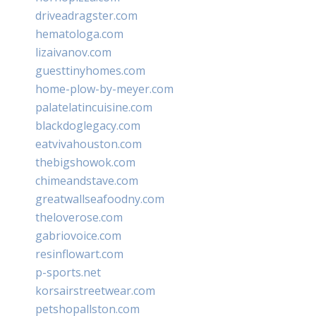
driveadragster.com
hematologa.com
lizaivanov.com
guesttinyhomes.com
home-plow-by-meyer.com
palatelatincuisine.com
blackdoglegacy.com
eatvivahouston.com
thebigshowok.com
chimeandstave.com
greatwallseafoodny.com
theloverose.com
gabriovoice.com
resinflowart.com
p-sports.net
korsairstreetwear.com
petshopallston.com