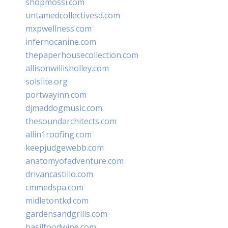
shopmossi.com
untamedcollectivesd.com
mxpwellness.com
infernocanine.com
thepaperhousecollection.com
allisonwillisholley.com
solslite.org
portwayinn.com
djmaddogmusic.com
thesoundarchitects.com
allin1roofing.com
keepjudgewebb.com
anatomyofadventure.com
drivancastillo.com
cmmedspa.com
midletontkd.com
gardensandgrills.com
basilfoodwine.com