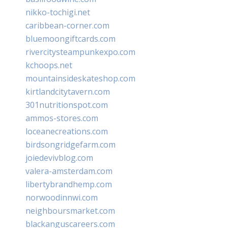
nikko-tochigi.net
caribbean-corner.com
bluemoongiftcards.com
rivercitysteampunkexpo.com
kchoops.net
mountainsideskateshop.com
kirtlandcitytavern.com
301nutritionspot.com
ammos-stores.com
loceanecreations.com
birdsongridgefarm.com
joiedevivblog.com
valera-amsterdam.com
libertybrandhemp.com
norwoodinnwi.com
neighboursmarket.com
blackanguscareers.com