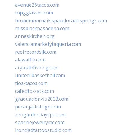
avenue26tacos.com
topgglasses.com
broadmoornailsspacoloradosprings.com
missblackpasadena.com
anneskitchen.org
valenciamarketytaqueria.com
reefrecordsllc.com
alawaffle.com
aryouthfishing.com
united-basketball.com
tios-tacos.com
cafecito-satx.com
graduacionviu2023.com
pecanjackstogo.com
zengardendayspa.com
sparklejewelryinc.com
ironcladtattoostudio.com