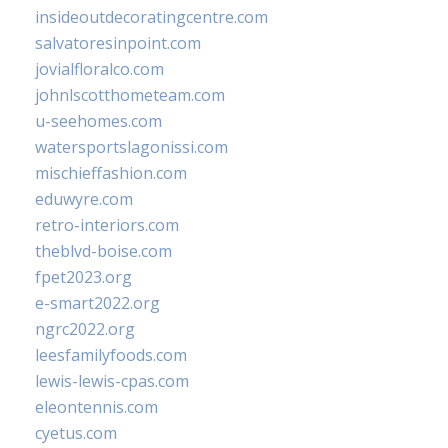
insideoutdecoratingcentre.com
salvatoresinpoint.com
jovialfloralco.com
johnlscotthometeam.com
u-seehomes.com
watersportslagonissi.com
mischieffashion.com
eduwyre.com
retro-interiors.com
theblvd-boise.com
fpet2023.org
e-smart2022.org
ngrc2022.org
leesfamilyfoods.com
lewis-lewis-cpas.com
eleontennis.com
cyetus.com