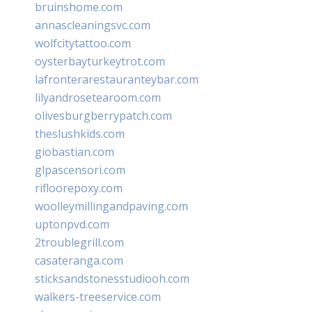
bruinshome.com
annascleaningsvc.com
wolfcitytattoo.com
oysterbayturkeytrot.com
lafronterarestauranteybar.com
lilyandrosetearoom.com
olivesburgberrypatch.com
theslushkids.com
giobastian.com
glpascensori.com
rifloorepoxy.com
woolleymillingandpaving.com
uptonpvd.com
2troublegrill.com
casateranga.com
sticksandstonesstudiooh.com
walkers-treeservice.com