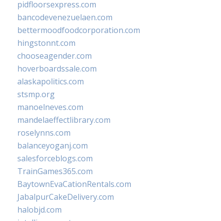
pidfloorsexpress.com
bancodevenezuelaen.com
bettermoodfoodcorporation.com
hingstonnt.com
chooseagender.com
hoverboardssale.com
alaskapolitics.com
stsmp.org
manoelneves.com
mandelaeffectlibrary.com
roselynns.com
balanceyoganj.com
salesforceblogs.com
TrainGames365.com
BaytownEvaCationRentals.com
JabalpurCakeDelivery.com
halobjd.com