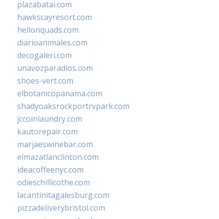
plazabatai.com
hawkscayresort.com
hellonquads.com
diarioanimales.com
decogaleri.com
unavozparadios.com
shoes-vert.com
elbotanicopanama.com
shadyoaksrockportrvpark.com
jccoinlaundry.com
kautorepair.com
marjaeswinebar.com
elmazatlanclinton.com
ideacoffeenyc.com
odieschillicothe.com
lacantinitagalesburg.com
pizzadeliverybristol.com