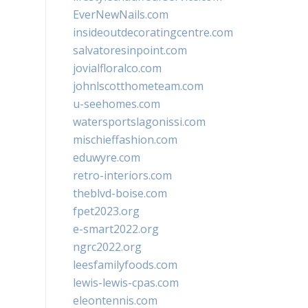
EverNewNails.com
insideoutdecoratingcentre.com
salvatoresinpoint.com
jovialfloralco.com
johnlscotthometeam.com
u-seehomes.com
watersportslagonissi.com
mischieffashion.com
eduwyre.com
retro-interiors.com
theblvd-boise.com
fpet2023.org
e-smart2022.org
ngrc2022.org
leesfamilyfoods.com
lewis-lewis-cpas.com
eleontennis.com