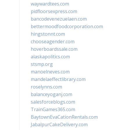
waywardtees.com
pidfloorsexpress.com
bancodevenezuelaen.com
bettermoodfoodcorporation.com
hingstonnt.com
chooseagender.com
hoverboardssale.com
alaskapolitics.com
stsmp.org
manoelneves.com
mandelaeffectlibrary.com
roselynns.com
balanceyoganj.com
salesforceblogs.com
TrainGames365.com
BaytownEvaCationRentals.com
JabalpurCakeDelivery.com