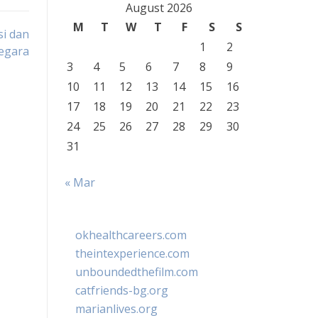
August 2026
M
T
W
T
F
S
S
i dan
1
2
egara
3
4
5
6
7
8
9
10
11
12
13
14
15
16
17
18
19
20
21
22
23
24
25
26
27
28
29
30
31
« Mar
okhealthcareers.com
theintexperience.com
unboundedthefilm.com
catfriends-bg.org
marianlives.org