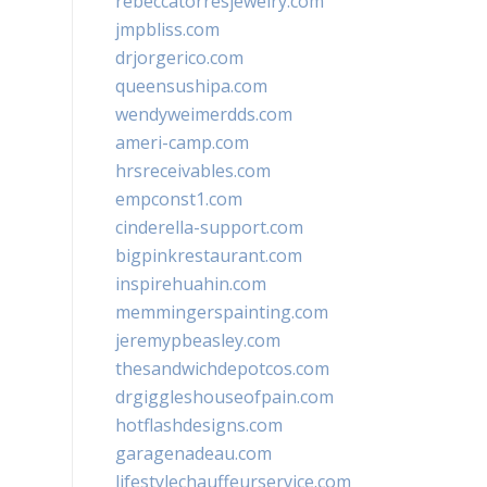
rebeccatorresjewelry.com
jmpbliss.com
drjorgerico.com
queensushipa.com
wendyweimerdds.com
ameri-camp.com
hrsreceivables.com
empconst1.com
cinderella-support.com
bigpinkrestaurant.com
inspirehuahin.com
memmingerspainting.com
jeremypbeasley.com
thesandwichdepotcos.com
drgiggleshouseofpain.com
hotflashdesigns.com
garagenadeau.com
lifestylechauffeurservice.com