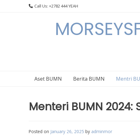
Skip
Call Us: +2782 444 YEAH
to
content
MORSEYSF
Aset BUMN
Berita BUMN
Mentri 
Menteri BUMN 2024: 
Posted on
January 26, 2025
by
adminmor