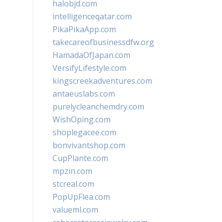
halobjd.com
intelligenceqatar.com
PikaPikaApp.com
takecareofbusinessdfw.org
HamadaOfJapan.com
VersifyLifestyle.com
kingscreekadventures.com
antaeuslabs.com
purelycleanchemdry.com
WishOping.com
shoplegacee.com
bonvivantshop.com
CupPlante.com
mpzin.com
stcreal.com
PopUpFlea.com
valueml.com