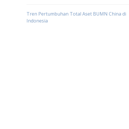
Post
Tren Pertumbuhan Total Aset BUMN China di
Indonesia
navigation