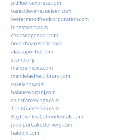
pidfloorsexpress.com
bancodevenezuelaen.com
bettermoodfoodcorporation.com
hingstonnt.com
chooseagender.com
hoverboardssale.com
alaskapolitics.com
stsmp.org
manoelneves.com
mandelaeffectlibrary.com
roselynns.com
balanceyoganj.com
salesforceblogs.com
TrainGames365.com
BaytownEvaCationRentals.com
JabalpurCakeDelivery.com
halobjd.com