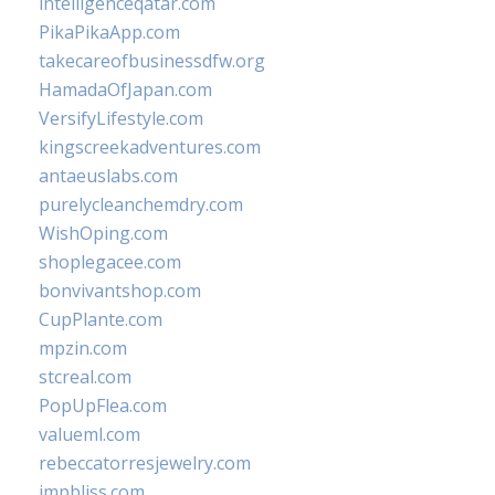
intelligenceqatar.com
PikaPikaApp.com
takecareofbusinessdfw.org
HamadaOfJapan.com
VersifyLifestyle.com
kingscreekadventures.com
antaeuslabs.com
purelycleanchemdry.com
WishOping.com
shoplegacee.com
bonvivantshop.com
CupPlante.com
mpzin.com
stcreal.com
PopUpFlea.com
valueml.com
rebeccatorresjewelry.com
jmpbliss.com