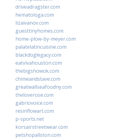
driveadragster.com
hematologa.com
lizaivanov.com
guesttinyhomes.com
home-plow-by-meyer.com
palatelatincuisine.com
blackdoglegacy.com
eatvivahouston.com
thebigshowok.com
chimeandstave.com
greatwallseafoodny.com
theloverose.com
gabriovoice.com
resinflowart.com
p-sports.net
korsairstreetwear.com
petshopallston.com