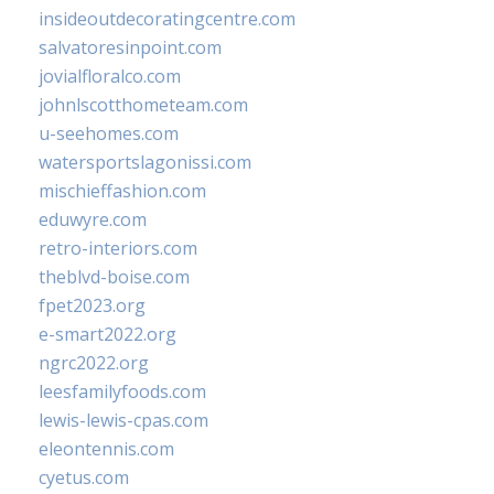
insideoutdecoratingcentre.com
salvatoresinpoint.com
jovialfloralco.com
johnlscotthometeam.com
u-seehomes.com
watersportslagonissi.com
mischieffashion.com
eduwyre.com
retro-interiors.com
theblvd-boise.com
fpet2023.org
e-smart2022.org
ngrc2022.org
leesfamilyfoods.com
lewis-lewis-cpas.com
eleontennis.com
cyetus.com