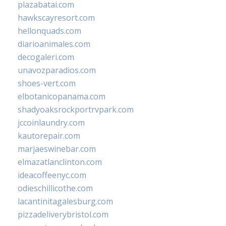
plazabatai.com
hawkscayresort.com
hellonquads.com
diarioanimales.com
decogaleri.com
unavozparadios.com
shoes-vert.com
elbotanicopanama.com
shadyoaksrockportrvpark.com
jccoinlaundry.com
kautorepair.com
marjaeswinebar.com
elmazatlanclinton.com
ideacoffeenyc.com
odieschillicothe.com
lacantinitagalesburg.com
pizzadeliverybristol.com