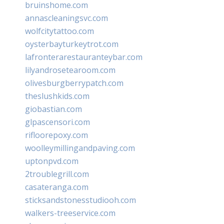
bruinshome.com
annascleaningsvc.com
wolfcitytattoo.com
oysterbayturkeytrot.com
lafronterarestauranteybar.com
lilyandrosetearoom.com
olivesburgberrypatch.com
theslushkids.com
giobastian.com
glpascensori.com
rifloorepoxy.com
woolleymillingandpaving.com
uptonpvd.com
2troublegrill.com
casateranga.com
sticksandstonesstudiooh.com
walkers-treeservice.com