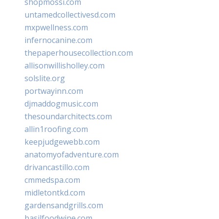
shopmossi.com
untamedcollectivesd.com
mxpwellness.com
infernocanine.com
thepaperhousecollection.com
allisonwillisholley.com
solslite.org
portwayinn.com
djmaddogmusic.com
thesoundarchitects.com
allin1roofing.com
keepjudgewebb.com
anatomyofadventure.com
drivancastillo.com
cmmedspa.com
midletontkd.com
gardensandgrills.com
basilfoodwine.com