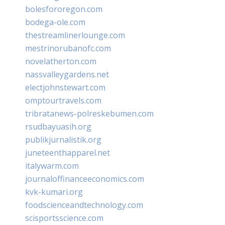
bolesfororegon.com
bodega-ole.com
thestreamlinerlounge.com
mestrinorubanofc.com
novelatherton.com
nassvalleygardens.net
electjohnstewart.com
omptourtravels.com
tribratanews-polreskebumen.com
rsudbayuasih.org
publikjurnalistik.org
juneteenthapparel.net
italywarm.com
journaloffinanceeconomics.com
kvk-kumari.org
foodscienceandtechnology.com
scisportsscience.com