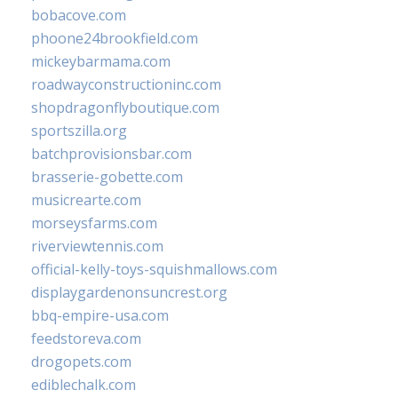
bobacove.com
phoone24brookfield.com
mickeybarmama.com
roadwayconstructioninc.com
shopdragonflyboutique.com
sportszilla.org
batchprovisionsbar.com
brasserie-gobette.com
musicrearte.com
morseysfarms.com
riverviewtennis.com
official-kelly-toys-squishmallows.com
displaygardenonsuncrest.org
bbq-empire-usa.com
feedstoreva.com
drogopets.com
ediblechalk.com