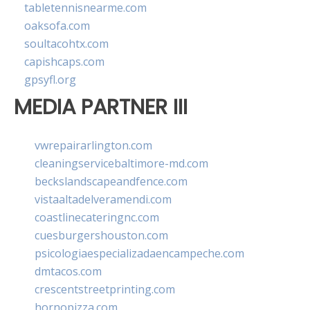
tabletennisnearme.com
oaksofa.com
soultacohtx.com
capishcaps.com
gpsyfl.org
MEDIA PARTNER III
vwrepairarlington.com
cleaningservicebaltimore-md.com
beckslandscapeandfence.com
vistaaltadelveramendi.com
coastlinecateringnc.com
cuesburgershouston.com
psicologiaespecializadaencampeche.com
dmtacos.com
crescentstreetprinting.com
hornopizza.com