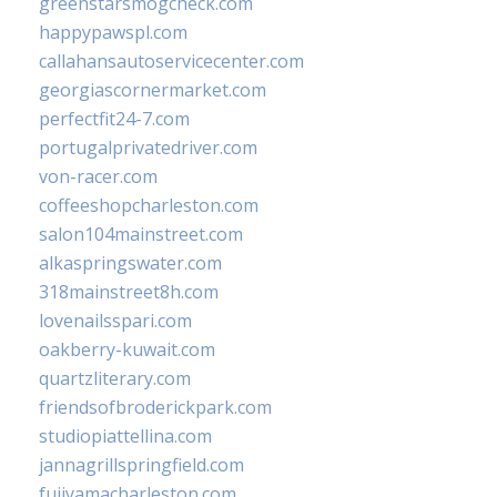
greenstarsmogcheck.com
happypawspl.com
callahansautoservicecenter.com
georgiascornermarket.com
perfectfit24-7.com
portugalprivatedriver.com
von-racer.com
coffeeshopcharleston.com
salon104mainstreet.com
alkaspringswater.com
318mainstreet8h.com
lovenailsspari.com
oakberry-kuwait.com
quartzliterary.com
friendsofbroderickpark.com
studiopiattellina.com
jannagrillspringfield.com
fujiyamacharleston.com