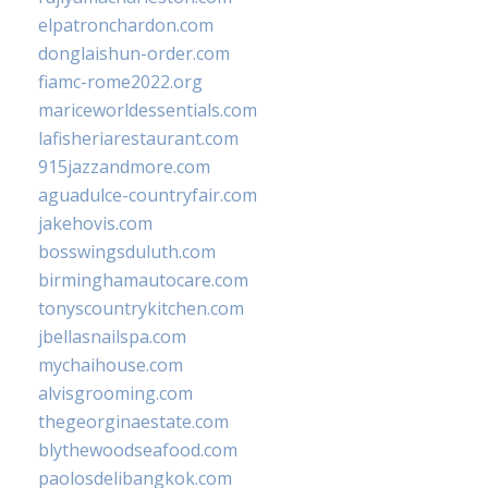
elpatronchardon.com
donglaishun-order.com
fiamc-rome2022.org
mariceworldessentials.com
lafisheriarestaurant.com
915jazzandmore.com
aguadulce-countryfair.com
jakehovis.com
bosswingsduluth.com
birminghamautocare.com
tonyscountrykitchen.com
jbellasnailspa.com
mychaihouse.com
alvisgrooming.com
thegeorginaestate.com
blythewoodseafood.com
paolosdelibangkok.com