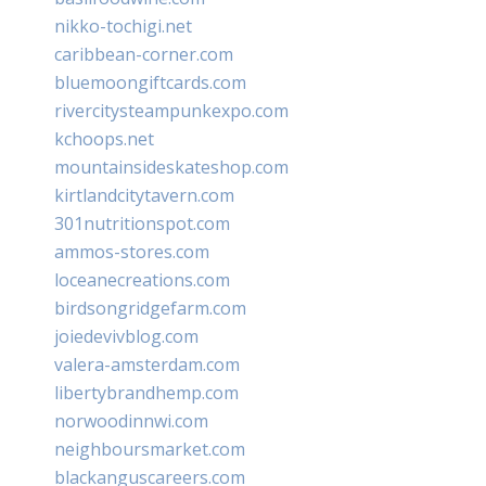
nikko-tochigi.net
caribbean-corner.com
bluemoongiftcards.com
rivercitysteampunkexpo.com
kchoops.net
mountainsideskateshop.com
kirtlandcitytavern.com
301nutritionspot.com
ammos-stores.com
loceanecreations.com
birdsongridgefarm.com
joiedevivblog.com
valera-amsterdam.com
libertybrandhemp.com
norwoodinnwi.com
neighboursmarket.com
blackanguscareers.com