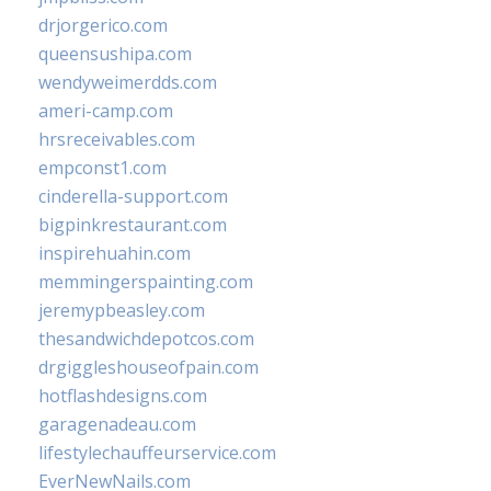
drjorgerico.com
queensushipa.com
wendyweimerdds.com
ameri-camp.com
hrsreceivables.com
empconst1.com
cinderella-support.com
bigpinkrestaurant.com
inspirehuahin.com
memmingerspainting.com
jeremypbeasley.com
thesandwichdepotcos.com
drgiggleshouseofpain.com
hotflashdesigns.com
garagenadeau.com
lifestylechauffeurservice.com
EverNewNails.com