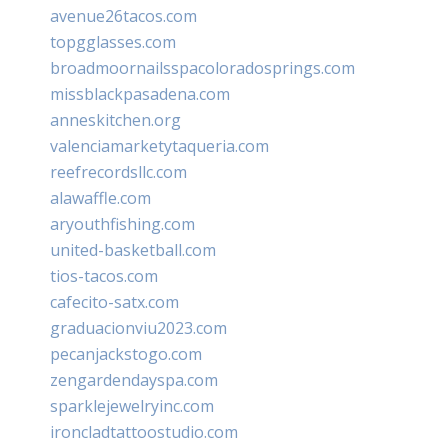
avenue26tacos.com
topgglasses.com
broadmoornailsspacoloradosprings.com
missblackpasadena.com
anneskitchen.org
valenciamarketytaqueria.com
reefrecordsllc.com
alawaffle.com
aryouthfishing.com
united-basketball.com
tios-tacos.com
cafecito-satx.com
graduacionviu2023.com
pecanjackstogo.com
zengardendayspa.com
sparklejewelryinc.com
ironcladtattoostudio.com