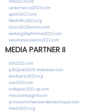
imkl2023.com
careerfaircsd2023.com
apsth2023.com
MedItRio2023.org
lcicon2023boston.com
waitangidayfestival2022.com
vacancesscolaires2022.com
MEDIA PARTNER II
isth2022.com
p2b2pabi2023-makassar.com
wocfparis2023.org
sinc2023.com
scdlqatar2022-qa.com
thecolumbiagrill.com
provisionscheeseandwineshoppe.com
khedi2023.org