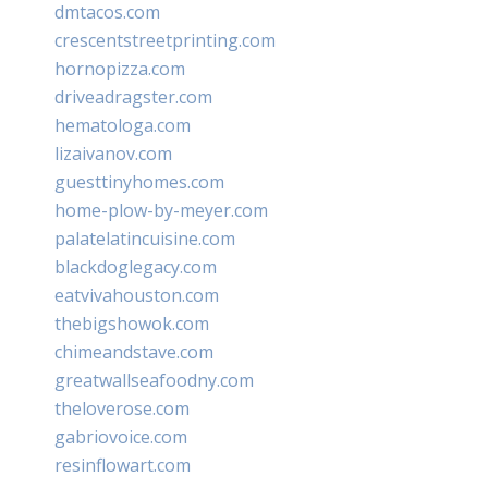
dmtacos.com
crescentstreetprinting.com
hornopizza.com
driveadragster.com
hematologa.com
lizaivanov.com
guesttinyhomes.com
home-plow-by-meyer.com
palatelatincuisine.com
blackdoglegacy.com
eatvivahouston.com
thebigshowok.com
chimeandstave.com
greatwallseafoodny.com
theloverose.com
gabriovoice.com
resinflowart.com