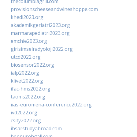
thecolumbiagrill.com
provisionscheeseandwineshoppe.com
khedi2023.org
akademikgeriatri2023.org
marmarapediatri2023.org
emchie2023.org
girisimselradyoloji2022.org
utcd2022.org
biosensor2022.org
ialp2022.org
klivet2022.org
ifac-hms2022.org
taoms2022.org
iias-euromena-conference2022.org
ivd2022.org
csity2022.org
ibsarstudyabroad.com
bennusehgall.com