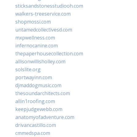
sticksandstonesstudiooh.com
walkers-treeservice.com
shopmossi.com
untamedcollectivesd.com
mxpwellness.com
infernocanine.com
thepaperhousecollection.com
allisonwillisholley.com
solslite.org
portwayinn.com
djmaddogmusic.com
thesoundarchitects.com
allin1roofing.com
keepjudgewebb.com
anatomyofadventure.com
drivancastillo.com
cmmedspa.com