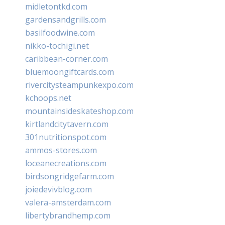
midletontkd.com
gardensandgrills.com
basilfoodwine.com
nikko-tochigi.net
caribbean-corner.com
bluemoongiftcards.com
rivercitysteampunkexpo.com
kchoops.net
mountainsideskateshop.com
kirtlandcitytavern.com
301nutritionspot.com
ammos-stores.com
loceanecreations.com
birdsongridgefarm.com
joiedevivblog.com
valera-amsterdam.com
libertybrandhemp.com