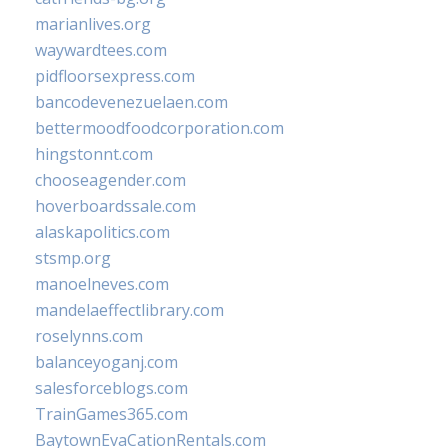
marianlives.org
waywardtees.com
pidfloorsexpress.com
bancodevenezuelaen.com
bettermoodfoodcorporation.com
hingstonnt.com
chooseagender.com
hoverboardssale.com
alaskapolitics.com
stsmp.org
manoelneves.com
mandelaeffectlibrary.com
roselynns.com
balanceyoganj.com
salesforceblogs.com
TrainGames365.com
BaytownEvaCationRentals.com