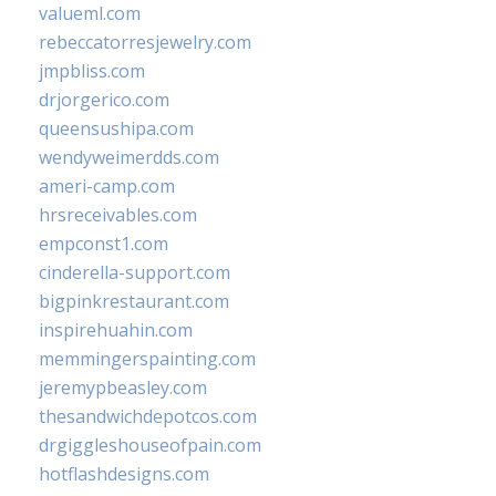
valueml.com
rebeccatorresjewelry.com
jmpbliss.com
drjorgerico.com
queensushipa.com
wendyweimerdds.com
ameri-camp.com
hrsreceivables.com
empconst1.com
cinderella-support.com
bigpinkrestaurant.com
inspirehuahin.com
memmingerspainting.com
jeremypbeasley.com
thesandwichdepotcos.com
drgiggleshouseofpain.com
hotflashdesigns.com