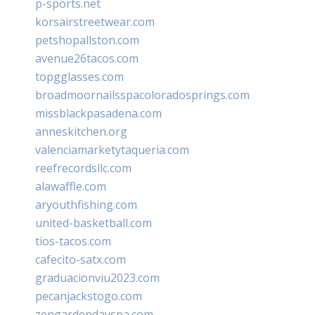
p-sports.net
korsairstreetwear.com
petshopallston.com
avenue26tacos.com
topgglasses.com
broadmoornailsspacoloradosprings.com
missblackpasadena.com
anneskitchen.org
valenciamarketytaqueria.com
reefrecordsllc.com
alawaffle.com
aryouthfishing.com
united-basketball.com
tios-tacos.com
cafecito-satx.com
graduacionviu2023.com
pecanjackstogo.com
zengardendayspa.com