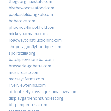
thegeorginaestate.com
blythewoodseafood.com
paolosdelibangkok.com
bobacove.com
phoone24brookfield.com
mickeybarmama.com
roadwayconstructioninc.com
shopdragonflyboutique.com
sportszilla.org
batchprovisionsbar.com
brasserie-gobette.com
musicrearte.com
morseysfarms.com
riverviewtennis.com
official-kelly-toys-squishmallows.com
displaygardenonsuncrest.org
bbq-empire-usa.com