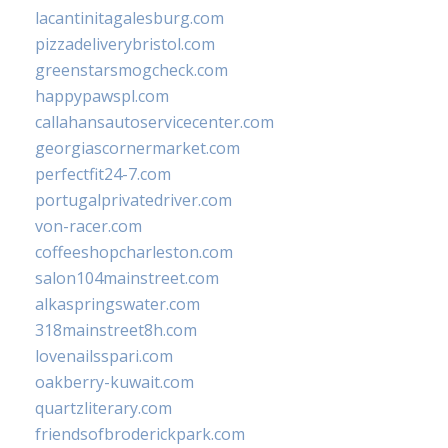
lacantinitagalesburg.com
pizzadeliverybristol.com
greenstarsmogcheck.com
happypawspl.com
callahansautoservicecenter.com
georgiascornermarket.com
perfectfit24-7.com
portugalprivatedriver.com
von-racer.com
coffeeshopcharleston.com
salon104mainstreet.com
alkaspringswater.com
318mainstreet8h.com
lovenailsspari.com
oakberry-kuwait.com
quartzliterary.com
friendsofbroderickpark.com