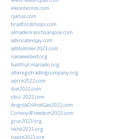
lewis-lewis-cpas.com
eleontennis.com
cyetus.com
bradfordshops.com
almadenranchsanjose.com
advocatevijay.com
adlibilimler2023.com
naswwebed.org
balithut-manado.org
alteregotradingcompany.org
aprce2022.com
ibie2022.com
sbcc-2022.com
AngolaOilAndGas2022.com
Convoy4Freedom2022.com
grur2023.org
hkhk2023.org
napm2023.org