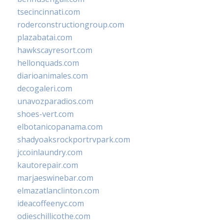
tsecincinnati.com
roderconstructiongroup.com
plazabatai.com
hawkscayresort.com
hellonquads.com
diarioanimales.com
decogaleri.com
unavozparadios.com
shoes-vert.com
elbotanicopanama.com
shadyoaksrockportrvpark.com
jccoinlaundry.com
kautorepair.com
marjaeswinebar.com
elmazatlanclinton.com
ideacoffeenyc.com
odieschillicothe.com