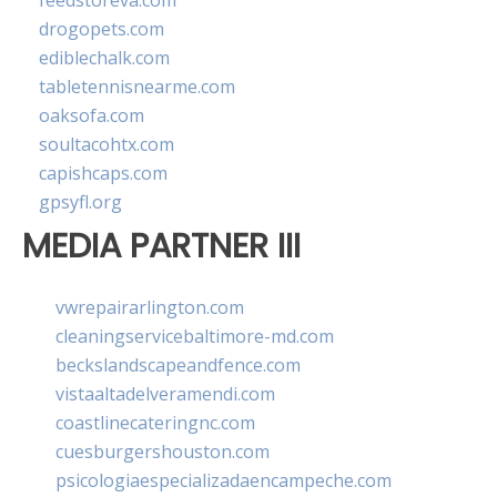
feedstoreva.com
drogopets.com
ediblechalk.com
tabletennisnearme.com
oaksofa.com
soultacohtx.com
capishcaps.com
gpsyfl.org
MEDIA PARTNER III
vwrepairarlington.com
cleaningservicebaltimore-md.com
beckslandscapeandfence.com
vistaaltadelveramendi.com
coastlinecateringnc.com
cuesburgershouston.com
psicologiaespecializadaencampeche.com