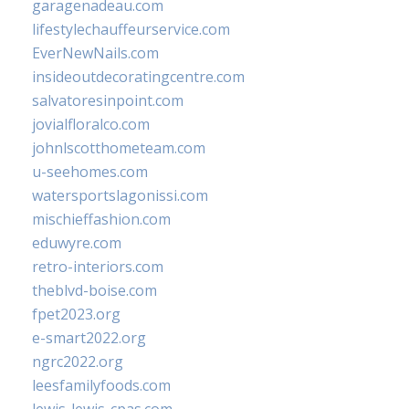
garagenadeau.com
lifestylechauffeurservice.com
EverNewNails.com
insideoutdecoratingcentre.com
salvatoresinpoint.com
jovialfloralco.com
johnlscotthometeam.com
u-seehomes.com
watersportslagonissi.com
mischieffashion.com
eduwyre.com
retro-interiors.com
theblvd-boise.com
fpet2023.org
e-smart2022.org
ngrc2022.org
leesfamilyfoods.com