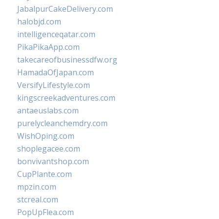
JabalpurCakeDelivery.com
halobjd.com
intelligenceqatar.com
PikaPikaApp.com
takecareofbusinessdfw.org
HamadaOfJapan.com
VersifyLifestyle.com
kingscreekadventures.com
antaeuslabs.com
purelycleanchemdry.com
WishOping.com
shoplegacee.com
bonvivantshop.com
CupPlante.com
mpzin.com
stcreal.com
PopUpFlea.com