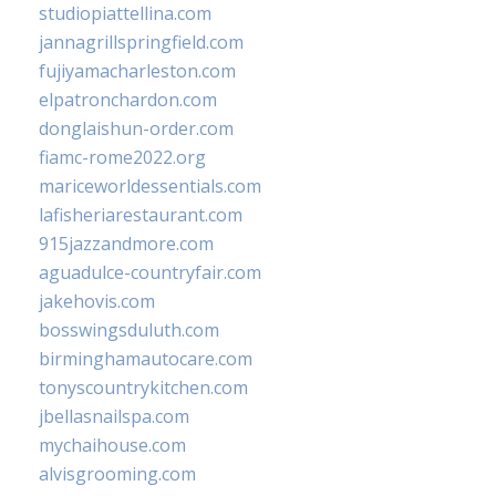
studiopiattellina.com
jannagrillspringfield.com
fujiyamacharleston.com
elpatronchardon.com
donglaishun-order.com
fiamc-rome2022.org
mariceworldessentials.com
lafisheriarestaurant.com
915jazzandmore.com
aguadulce-countryfair.com
jakehovis.com
bosswingsduluth.com
birminghamautocare.com
tonyscountrykitchen.com
jbellasnailspa.com
mychaihouse.com
alvisgrooming.com