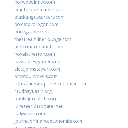
norwoodinnwi.com
neighboursmarket.com
blackanguscareers.com
bolesfororegon.com
bodega-ole.com
thestreamlinerlounge.com
mestrinorubanofc.com
novelatherton.com
nassvalleygardens.net
electjohnstewart.com
omptourtravels.com
tribratanews-polreskebumen.com
rsudbayuasih.org
publikjurnalistik.org
juneteenthapparel.net
italywarm.com
journaloffinanceeconomics.com