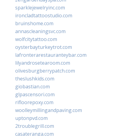
sparklejewelryinc.com
ironcladtattoostudio.com
bruinshome.com
annascleaningsvc.com
wolfcitytattoo.com
oysterbayturkeytrot.com
lafronterarestauranteybar.com
lilyandrosetearoom.com
olivesburgberrypatch.com
theslushkids.com
giobastian.com
glpascensori.com
rifloorepoxy.com
woolleymillingandpaving.com
uptonpvd.com
2troublegrill.com
casateranga.com