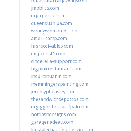
rebeccatorresjewelry.com
jmpbliss.com
drjorgerico.com
queensushipa.com
wendyweimerdds.com
ameri-camp.com
hrsreceivables.com
empconst1.com
cinderella-support.com
bigpinkrestaurant.com
inspirehuahin.com
memmingerspainting.com
jeremypbeasley.com
thesandwichdepotcos.com
drgiggleshouseofpain.com
hotflashdesigns.com
garagenadeau.com
lifestylechauffeurservice.com