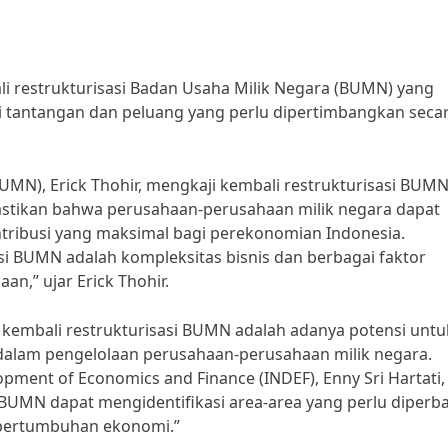
i restrukturisasi Badan Usaha Milik Negara (BUMN) yang
i tantangan dan peluang yang perlu dipertimbangkan seca
MN), Erick Thohir, mengkaji kembali restrukturisasi BUM
tikan bahwa perusahaan-perusahaan milik negara dapat
ntribusi yang maksimal bagi perekonomian Indonesia.
si BUMN adalah kompleksitas bisnis dan berbagai faktor
n,” ujar Erick Thohir.
 kembali restrukturisasi BUMN adalah adanya potensi untu
 dalam pengelolaan perusahaan-perusahaan milik negara.
opment of Economics and Finance (INDEF), Enny Sri Hartati,
UMN dapat mengidentifikasi area-area yang perlu diperba
pertumbuhan ekonomi.”