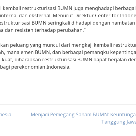
i kembali restrukturisasi BUMN juga menghadapi berbagai
 internal dan eksternal. Menurut Direktur Center for Indon
 restrukturisasi BUMN seringkali dihadapi dengan hambatan
a dan resisten terhadap perubahan.”
n peluang yang muncul dari mengkaji kembali restruktur
tah, manajemen BUMN, dan berbagai pemangku kepenting
 kuat, diharapkan restrukturisasi BUMN dapat berjalan de
 bagi perekonomian Indonesia.
nesia
Menjadi Pemegang Saham BUMN: Keuntunga
Tanggung Jaw