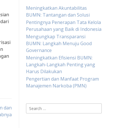
Meningkatkan Akuntabilitas
esian
BUMN: Tantangan dan Solusi
 dari
Pentingnya Penerapan Tata Kelola
Perusahaan yang Baik di Indonesia
Mengungkap Transparansi
isasi
BUMN: Langkah Menuju Good
an
Governance
ngan
Meningkatkan Efisiensi BUMN:
Langkah-Langkah Penting yang
Harus Dilakukan
Pengertian dan Manfaat Program
Manajemen Narkoba (PMN)
Search
n dan
for:
abnya