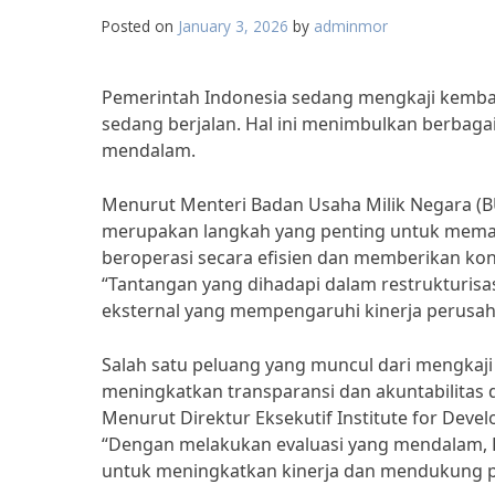
Posted on
January 3, 2026
by
adminmor
Pemerintah Indonesia sedang mengkaji kembal
sedang berjalan. Hal ini menimbulkan berbaga
mendalam.
Menurut Menteri Badan Usaha Milik Negara (BU
merupakan langkah yang penting untuk memas
beroperasi secara efisien dan memberikan ko
“Tantangan yang dihadapi dalam restrukturisa
eksternal yang mempengaruhi kinerja perusahaa
Salah satu peluang yang muncul dari mengkaji
meningkatkan transparansi dan akuntabilitas
Menurut Direktur Eksekutif Institute for Devel
“Dengan melakukan evaluasi yang mendalam, B
untuk meningkatkan kinerja dan mendukung 