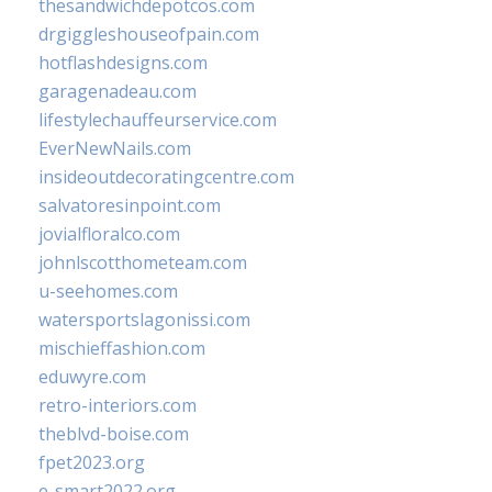
thesandwichdepotcos.com
drgiggleshouseofpain.com
hotflashdesigns.com
garagenadeau.com
lifestylechauffeurservice.com
EverNewNails.com
insideoutdecoratingcentre.com
salvatoresinpoint.com
jovialfloralco.com
johnlscotthometeam.com
u-seehomes.com
watersportslagonissi.com
mischieffashion.com
eduwyre.com
retro-interiors.com
theblvd-boise.com
fpet2023.org
e-smart2022.org