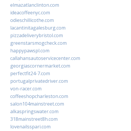
elmazatlanclinton.com
ideacoffeenyc.com
odieschillicothe.com
lacantinitagalesburg.com
pizzadeliverybristol.com
greenstarsmogcheck.com
happypawspl.com
callahansautoservicecenter.com
georgiascornermarket.com
perfectfit24-7.com
portugalprivatedriver.com
von-racer.com
coffeeshopcharleston.com
salon104mainstreet.com
alkaspringswater.com
318mainstreet8h.com
lovenailsspari.com