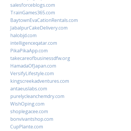
salesforceblogs.com
TrainGames365.com
BaytownEvaCationRentals.com
JabalpurCakeDelivery.com
halobjd.com
intelligenceqatar.com
PikaPikaApp.com
takecareofbusinessdfw.org
HamadaOfJapan.com
VersifyLifestyle.com
kingscreekadventures.com
antaeuslabs.com
purelycleanchemdry.com
WishOping.com
shoplegacee.com
bonvivantshop.com
CupPlante.com