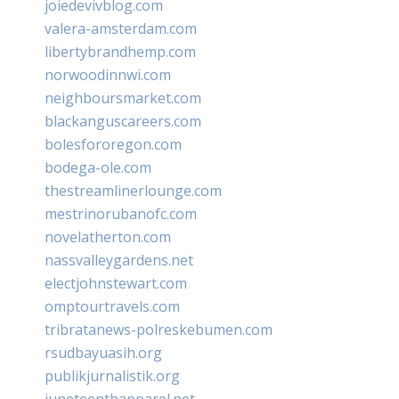
joiedevivblog.com
valera-amsterdam.com
libertybrandhemp.com
norwoodinnwi.com
neighboursmarket.com
blackanguscareers.com
bolesfororegon.com
bodega-ole.com
thestreamlinerlounge.com
mestrinorubanofc.com
novelatherton.com
nassvalleygardens.net
electjohnstewart.com
omptourtravels.com
tribratanews-polreskebumen.com
rsudbayuasih.org
publikjurnalistik.org
juneteenthapparel.net