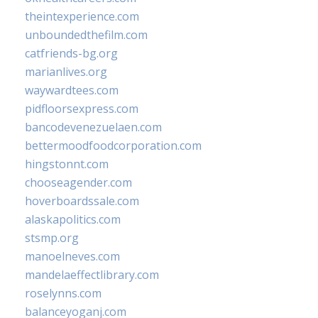
theintexperience.com
unboundedthefilm.com
catfriends-bg.org
marianlives.org
waywardtees.com
pidfloorsexpress.com
bancodevenezuelaen.com
bettermoodfoodcorporation.com
hingstonnt.com
chooseagender.com
hoverboardssale.com
alaskapolitics.com
stsmp.org
manoelneves.com
mandelaeffectlibrary.com
roselynns.com
balanceyoganj.com