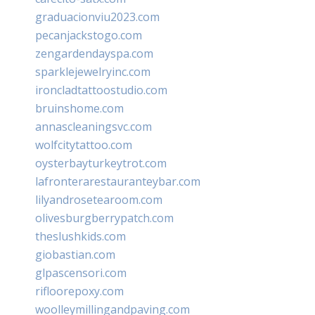
graduacionviu2023.com
pecanjackstogo.com
zengardendayspa.com
sparklejewelryinc.com
ironcladtattoostudio.com
bruinshome.com
annascleaningsvc.com
wolfcitytattoo.com
oysterbayturkeytrot.com
lafronterarestauranteybar.com
lilyandrosetearoom.com
olivesburgberrypatch.com
theslushkids.com
giobastian.com
glpascensori.com
rifloorepoxy.com
woolleymillingandpaving.com