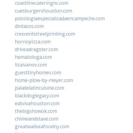
coastlinecateringnc.com
cuesburgershouston.com
psicologiaespecializadaencampeche.com
dmtacos.com
crescentstreetprinting.com
hornopizza.com
driveadragster.com
hematologa.com
lizaivanov.com
guesttinyhomes.com
home-plow-by-meyer.com
palatelatincuisine.com
blackdoglegacy.com
eatvivahouston.com
thebigshowok.com
chimeandstave.com
greatwallseafoodny.com