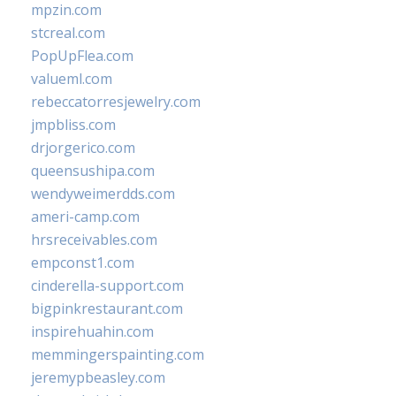
mpzin.com
stcreal.com
PopUpFlea.com
valueml.com
rebeccatorresjewelry.com
jmpbliss.com
drjorgerico.com
queensushipa.com
wendyweimerdds.com
ameri-camp.com
hrsreceivables.com
empconst1.com
cinderella-support.com
bigpinkrestaurant.com
inspirehuahin.com
memmingerspainting.com
jeremypbeasley.com