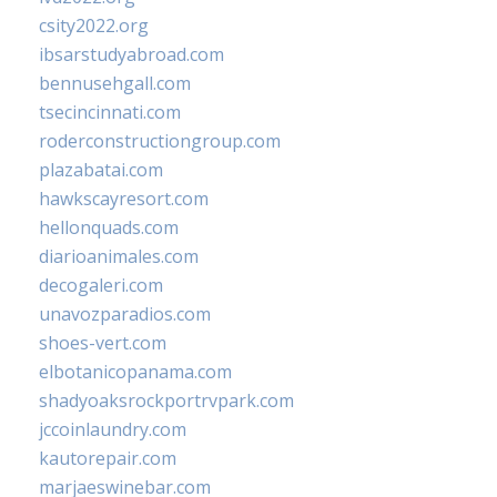
csity2022.org
ibsarstudyabroad.com
bennusehgall.com
tsecincinnati.com
roderconstructiongroup.com
plazabatai.com
hawkscayresort.com
hellonquads.com
diarioanimales.com
decogaleri.com
unavozparadios.com
shoes-vert.com
elbotanicopanama.com
shadyoaksrockportrvpark.com
jccoinlaundry.com
kautorepair.com
marjaeswinebar.com