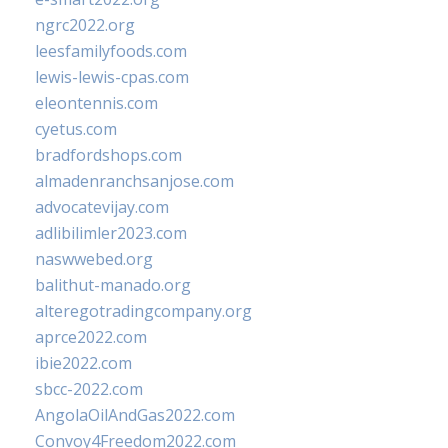
ngrc2022.org
leesfamilyfoods.com
lewis-lewis-cpas.com
eleontennis.com
cyetus.com
bradfordshops.com
almadenranchsanjose.com
advocatevijay.com
adlibilimler2023.com
naswwebed.org
balithut-manado.org
alteregotradingcompany.org
aprce2022.com
ibie2022.com
sbcc-2022.com
AngolaOilAndGas2022.com
Convoy4Freedom2022.com