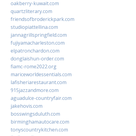
oakberry-kuwait.com
quartzliterary.com
friendsofbroderickpark.com
studiopiattellina.com
jannagrillspringfield.com
fujiyamacharleston.com
elpatronchardon.com
donglaishun-order.com
fiamc-rome2022.org
mariceworldessentials.com
lafisheriarestaurant.com
915jazzandmore.com
aguadulce-countryfair.com
jakehovis.com
bosswingsduluth.com
birminghamautocare.com
tonyscountrykitchen.com