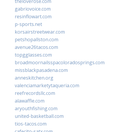
theloverose.com
gabriovoice.com
resinflowart.com
p-sports.net
korsairstreetwear.com
petshopallston.com
avenue26tacos.com
topgglasses.com
broadmoornailsspacoloradosprings.com
missblackpasadena.com
anneskitchen.org
valenciamarketytaqueria.com
reefrecordsllc.com
alawaffle.com
aryouthfishing.com
united-basketball.com
tios-tacos.com
cafecito-satx.com