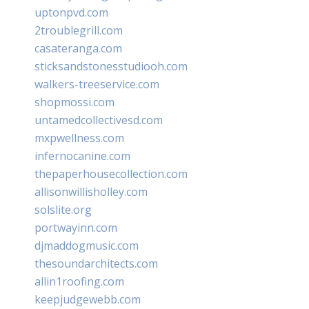
uptonpvd.com
2troublegrill.com
casateranga.com
sticksandstonesstudiooh.com
walkers-treeservice.com
shopmossi.com
untamedcollectivesd.com
mxpwellness.com
infernocanine.com
thepaperhousecollection.com
allisonwillisholley.com
solslite.org
portwayinn.com
djmaddogmusic.com
thesoundarchitects.com
allin1roofing.com
keepjudgewebb.com