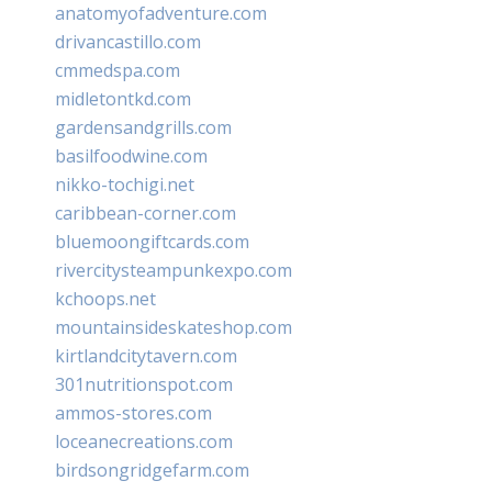
anatomyofadventure.com
drivancastillo.com
cmmedspa.com
midletontkd.com
gardensandgrills.com
basilfoodwine.com
nikko-tochigi.net
caribbean-corner.com
bluemoongiftcards.com
rivercitysteampunkexpo.com
kchoops.net
mountainsideskateshop.com
kirtlandcitytavern.com
301nutritionspot.com
ammos-stores.com
loceanecreations.com
birdsongridgefarm.com