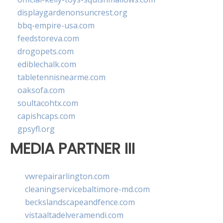
displaygardenonsuncrest.org
bbq-empire-usa.com
feedstoreva.com
drogopets.com
ediblechalk.com
tabletennisnearme.com
oaksofa.com
soultacohtx.com
capishcaps.com
gpsyfl.org
MEDIA PARTNER III
vwrepairarlington.com
cleaningservicebaltimore-md.com
beckslandscapeandfence.com
vistaaltadelveramendi.com