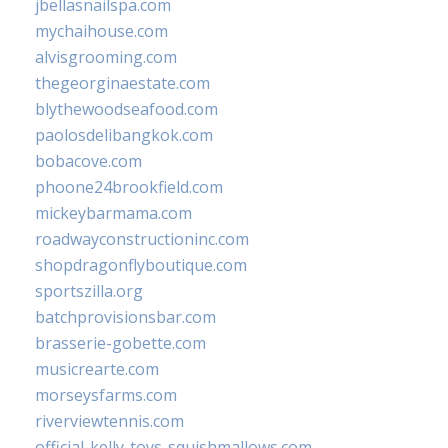
jbellasnailspa.com
mychaihouse.com
alvisgrooming.com
thegeorginaestate.com
blythewoodseafood.com
paolosdelibangkok.com
bobacove.com
phoone24brookfield.com
mickeybarmama.com
roadwayconstructioninc.com
shopdragonflyboutique.com
sportszilla.org
batchprovisionsbar.com
brasserie-gobette.com
musicrearte.com
morseysfarms.com
riverviewtennis.com
official-kelly-toys-squishmallows.com