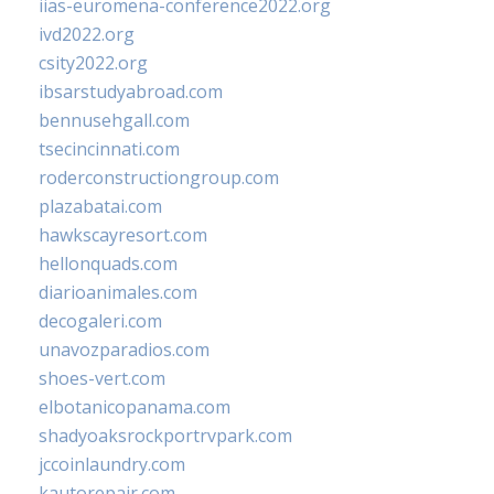
iias-euromena-conference2022.org
ivd2022.org
csity2022.org
ibsarstudyabroad.com
bennusehgall.com
tsecincinnati.com
roderconstructiongroup.com
plazabatai.com
hawkscayresort.com
hellonquads.com
diarioanimales.com
decogaleri.com
unavozparadios.com
shoes-vert.com
elbotanicopanama.com
shadyoaksrockportrvpark.com
jccoinlaundry.com
kautorepair.com