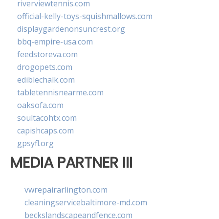
riverviewtennis.com
official-kelly-toys-squishmallows.com
displaygardenonsuncrest.org
bbq-empire-usa.com
feedstoreva.com
drogopets.com
ediblechalk.com
tabletennisnearme.com
oaksofa.com
soultacohtx.com
capishcaps.com
gpsyfl.org
MEDIA PARTNER III
vwrepairarlington.com
cleaningservicebaltimore-md.com
beckslandscapeandfence.com