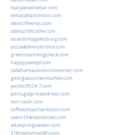
marjaeswinebar.com
elmazatlanclinton.com
ideacoffeenyc.com
odieschillicothe.com
lacantinitagalesburg.com
pizzadeliverybristol.com
greenstarsmogcheck.com
happypawspl.com
callahansautoservicecenter.com
georgiascornermarket.com
perfectfit24-7.com
portugalprivatedriver.com
von-racer.com
coffeeshopcharleston.com
salon104mainstreet.com
alkaspringswater.com
318mainstreet8h.com