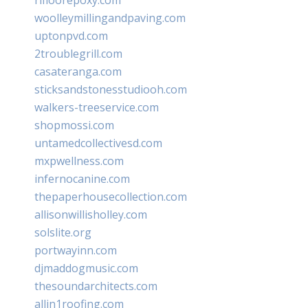
woolleymillingandpaving.com
uptonpvd.com
2troublegrill.com
casateranga.com
sticksandstonesstudiooh.com
walkers-treeservice.com
shopmossi.com
untamedcollectivesd.com
mxpwellness.com
infernocanine.com
thepaperhousecollection.com
allisonwillisholley.com
solslite.org
portwayinn.com
djmaddogmusic.com
thesoundarchitects.com
allin1roofing.com