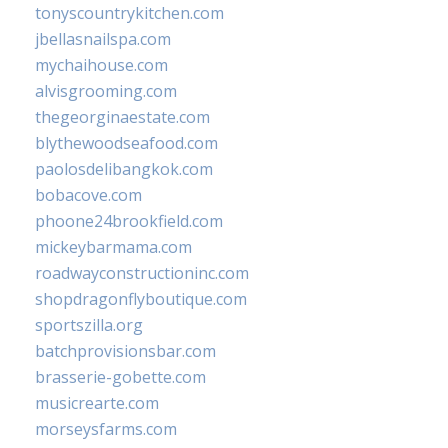
tonyscountrykitchen.com
jbellasnailspa.com
mychaihouse.com
alvisgrooming.com
thegeorginaestate.com
blythewoodseafood.com
paolosdelibangkok.com
bobacove.com
phoone24brookfield.com
mickeybarmama.com
roadwayconstructioninc.com
shopdragonflyboutique.com
sportszilla.org
batchprovisionsbar.com
brasserie-gobette.com
musicrearte.com
morseysfarms.com