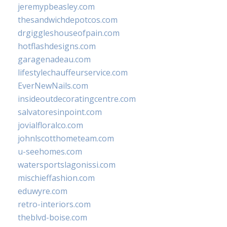
jeremypbeasley.com
thesandwichdepotcos.com
drgiggleshouseofpain.com
hotflashdesigns.com
garagenadeau.com
lifestylechauffeurservice.com
EverNewNails.com
insideoutdecoratingcentre.com
salvatoresinpoint.com
jovialfloralco.com
johnlscotthometeam.com
u-seehomes.com
watersportslagonissi.com
mischieffashion.com
eduwyre.com
retro-interiors.com
theblvd-boise.com