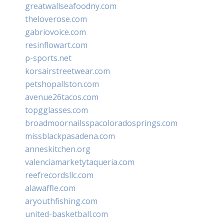
greatwallseafoodny.com
theloverose.com
gabriovoice.com
resinflowart.com
p-sports.net
korsairstreetwear.com
petshopallston.com
avenue26tacos.com
topgglasses.com
broadmoornailsspacoloradosprings.com
missblackpasadena.com
anneskitchen.org
valenciamarketytaqueria.com
reefrecordsllc.com
alawaffle.com
aryouthfishing.com
united-basketball.com