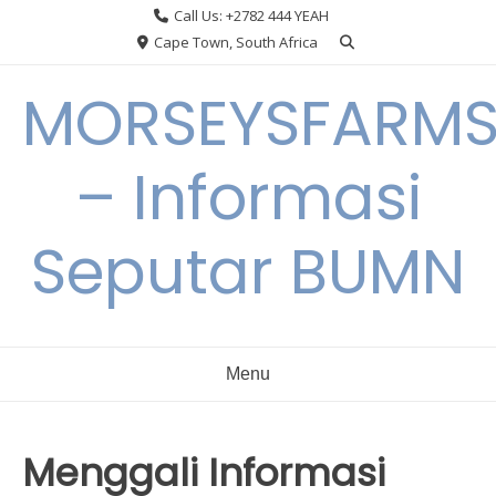
Skip
Call Us: +2782 444 YEAH
to
Cape Town, South Africa
content
MORSEYSFARM
– Informasi
Seputar BUMN
Menu
Menggali Informasi