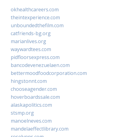
okhealthcareers.com
theintexperience.com
unboundedthefilm.com
catfriends-bg.org
marianlives.org
waywardtees.com
pidfloorsexpress.com
bancodevenezuelaen.com
bettermoodfoodcorporation.com
hingstonnt.com
chooseagender.com
hoverboardssale.com
alaskapolitics.com
stsmp.org
manoelneves.com
mandelaeffectlibrary.com
roselynns.com