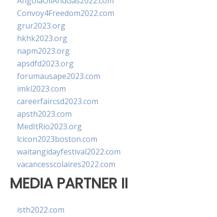
AngolaOilAndGas2022.com
Convoy4Freedom2022.com
grur2023.org
hkhk2023.org
napm2023.org
apsdfd2023.org
forumausape2023.com
imkl2023.com
careerfaircsd2023.com
apsth2023.com
MedItRio2023.org
lcicon2023boston.com
waitangidayfestival2022.com
vacancesscolaires2022.com
MEDIA PARTNER II
isth2022.com