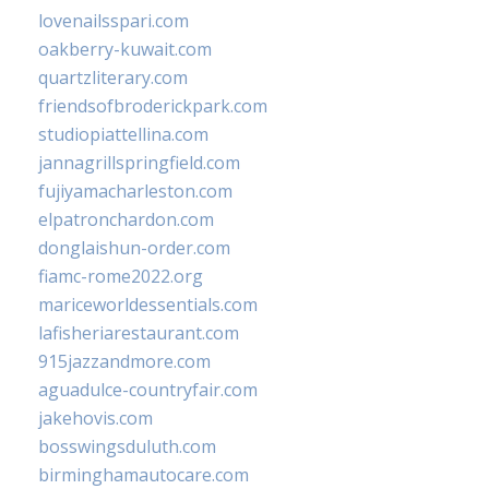
lovenailsspari.com
oakberry-kuwait.com
quartzliterary.com
friendsofbroderickpark.com
studiopiattellina.com
jannagrillspringfield.com
fujiyamacharleston.com
elpatronchardon.com
donglaishun-order.com
fiamc-rome2022.org
mariceworldessentials.com
lafisheriarestaurant.com
915jazzandmore.com
aguadulce-countryfair.com
jakehovis.com
bosswingsduluth.com
birminghamautocare.com