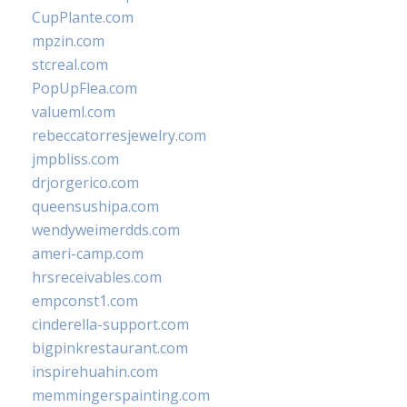
CupPlante.com
mpzin.com
stcreal.com
PopUpFlea.com
valueml.com
rebeccatorresjewelry.com
jmpbliss.com
drjorgerico.com
queensushipa.com
wendyweimerdds.com
ameri-camp.com
hrsreceivables.com
empconst1.com
cinderella-support.com
bigpinkrestaurant.com
inspirehuahin.com
memmingerspainting.com