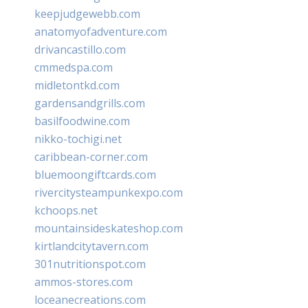
keepjudgewebb.com
anatomyofadventure.com
drivancastillo.com
cmmedspa.com
midletontkd.com
gardensandgrills.com
basilfoodwine.com
nikko-tochigi.net
caribbean-corner.com
bluemoongiftcards.com
rivercitysteampunkexpo.com
kchoops.net
mountainsideskateshop.com
kirtlandcitytavern.com
301nutritionspot.com
ammos-stores.com
loceanecreations.com