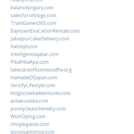
balanceyoganj.com
salesforceblogs.com
TrainGames365.com
BaytownEvaCationRentals.com
JabalpurCakeDelivery.com
halobjd.com
intelligenceqatar.com
PikaPikaApp.com
takecareofbusinessdfw.org
HamadaOfJapan.com
VersifyLifestyle.com
kingscreekadventures.com
antaeuslabs.com
purelycleanchemdry.com
WishOping.com
shoplegacee.com
bonvivantshop.com