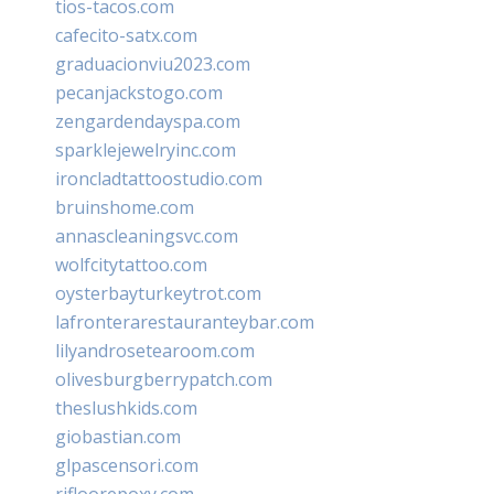
tios-tacos.com
cafecito-satx.com
graduacionviu2023.com
pecanjackstogo.com
zengardendayspa.com
sparklejewelryinc.com
ironcladtattoostudio.com
bruinshome.com
annascleaningsvc.com
wolfcitytattoo.com
oysterbayturkeytrot.com
lafronterarestauranteybar.com
lilyandrosetearoom.com
olivesburgberrypatch.com
theslushkids.com
giobastian.com
glpascensori.com
rifloorepoxy.com