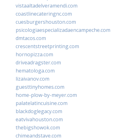
vistaaltadelveramendi.com
coastlinecateringnc.com
cuesburgershouston.com
psicologiaespecializadaencampeche.com
dmtacos.com
crescentstreetprinting.com
hornopizza.com
driveadragster.com
hematologa.com
lizaivanov.com
guesttinyhomes.com
home-plow-by-meyer.com
palatelatincuisine.com
blackdoglegacy.com
eatvivahouston.com
thebigshowok.com
chimeandstave.com