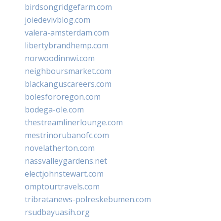
birdsongridgefarm.com
joiedevivblog.com
valera-amsterdam.com
libertybrandhemp.com
norwoodinnwi.com
neighboursmarket.com
blackanguscareers.com
bolesfororegon.com
bodega-ole.com
thestreamlinerlounge.com
mestrinorubanofc.com
novelatherton.com
nassvalleygardens.net
electjohnstewart.com
omptourtravels.com
tribratanews-polreskebumen.com
rsudbayuasih.org