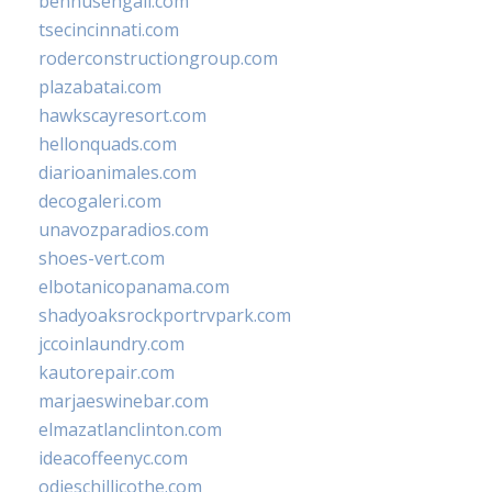
bennusehgall.com
tsecincinnati.com
roderconstructiongroup.com
plazabatai.com
hawkscayresort.com
hellonquads.com
diarioanimales.com
decogaleri.com
unavozparadios.com
shoes-vert.com
elbotanicopanama.com
shadyoaksrockportrvpark.com
jccoinlaundry.com
kautorepair.com
marjaeswinebar.com
elmazatlanclinton.com
ideacoffeenyc.com
odieschillicothe.com