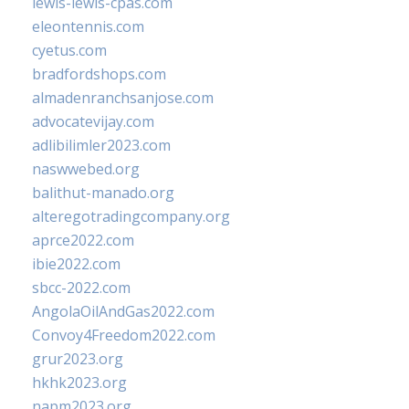
lewis-lewis-cpas.com
eleontennis.com
cyetus.com
bradfordshops.com
almadenranchsanjose.com
advocatevijay.com
adlibilimler2023.com
naswwebed.org
balithut-manado.org
alteregotradingcompany.org
aprce2022.com
ibie2022.com
sbcc-2022.com
AngolaOilAndGas2022.com
Convoy4Freedom2022.com
grur2023.org
hkhk2023.org
napm2023.org