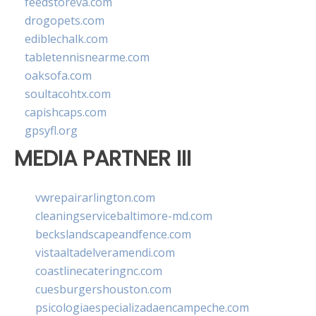
feedstoreva.com
drogopets.com
ediblechalk.com
tabletennisnearme.com
oaksofa.com
soultacohtx.com
capishcaps.com
gpsyfl.org
MEDIA PARTNER III
vwrepairarlington.com
cleaningservicebaltimore-md.com
beckslandscapeandfence.com
vistaaltadelveramendi.com
coastlinecateringnc.com
cuesburgershouston.com
psicologiaespecializadaencampeche.com