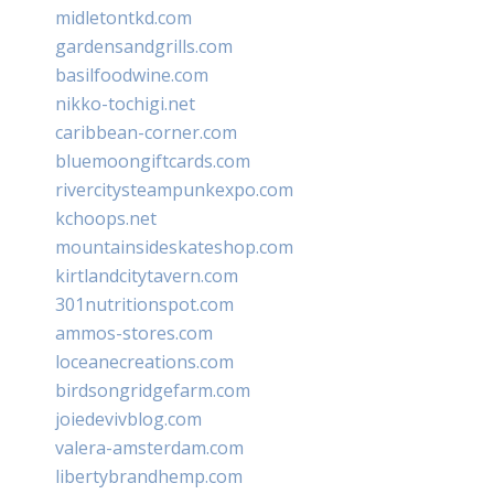
midletontkd.com
gardensandgrills.com
basilfoodwine.com
nikko-tochigi.net
caribbean-corner.com
bluemoongiftcards.com
rivercitysteampunkexpo.com
kchoops.net
mountainsideskateshop.com
kirtlandcitytavern.com
301nutritionspot.com
ammos-stores.com
loceanecreations.com
birdsongridgefarm.com
joiedevivblog.com
valera-amsterdam.com
libertybrandhemp.com