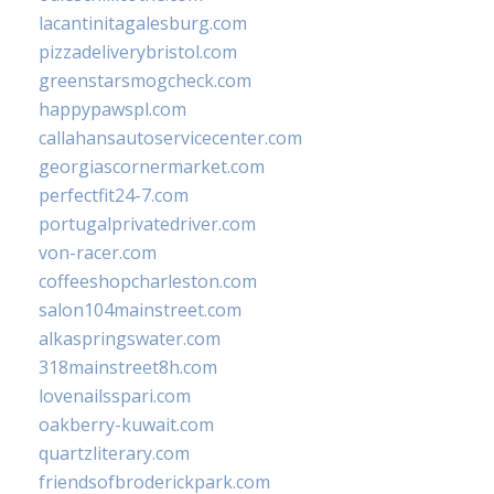
lacantinitagalesburg.com
pizzadeliverybristol.com
greenstarsmogcheck.com
happypawspl.com
callahansautoservicecenter.com
georgiascornermarket.com
perfectfit24-7.com
portugalprivatedriver.com
von-racer.com
coffeeshopcharleston.com
salon104mainstreet.com
alkaspringswater.com
318mainstreet8h.com
lovenailsspari.com
oakberry-kuwait.com
quartzliterary.com
friendsofbroderickpark.com