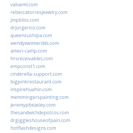
valueml.com
rebeccatorresjewelry.com
jmpbliss.com
drjorgerico.com
queensushipa.com
wendyweimerdds.com
ameri-camp.com
hrsreceivables.com
empconst1.com
cinderella-support.com
bigpinkrestaurant.com
inspirehuahin.com
memmingerspainting.com
jeremypbeasley.com
thesandwichdepotcos.com
drgiggleshouseofpain.com
hotflashdesigns.com