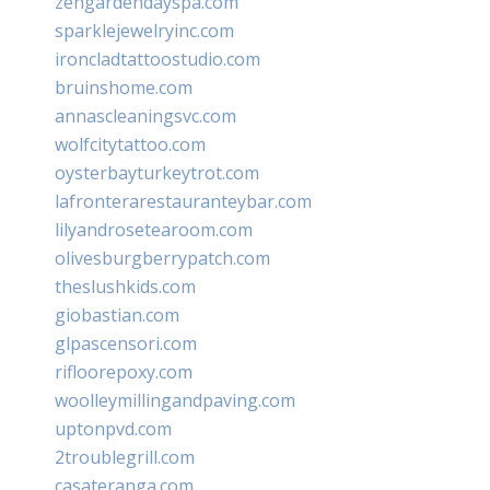
zengardendayspa.com
sparklejewelryinc.com
ironcladtattoostudio.com
bruinshome.com
annascleaningsvc.com
wolfcitytattoo.com
oysterbayturkeytrot.com
lafronterarestauranteybar.com
lilyandrosetearoom.com
olivesburgberrypatch.com
theslushkids.com
giobastian.com
glpascensori.com
rifloorepoxy.com
woolleymillingandpaving.com
uptonpvd.com
2troublegrill.com
casateranga.com