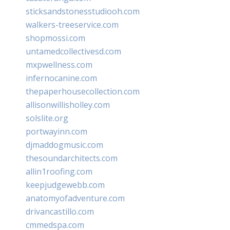
sticksandstonesstudiooh.com
walkers-treeservice.com
shopmossi.com
untamedcollectivesd.com
mxpwellness.com
infernocanine.com
thepaperhousecollection.com
allisonwillisholley.com
solslite.org
portwayinn.com
djmaddogmusic.com
thesoundarchitects.com
allin1roofing.com
keepjudgewebb.com
anatomyofadventure.com
drivancastillo.com
cmmedspa.com