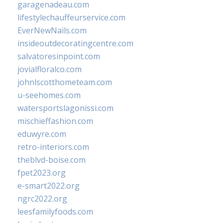
garagenadeau.com
lifestylechauffeurservice.com
EverNewNails.com
insideoutdecoratingcentre.com
salvatoresinpoint.com
jovialfloralco.com
johnlscotthometeam.com
u-seehomes.com
watersportslagonissi.com
mischieffashion.com
eduwyre.com
retro-interiors.com
theblvd-boise.com
fpet2023.org
e-smart2022.org
ngrc2022.org
leesfamilyfoods.com