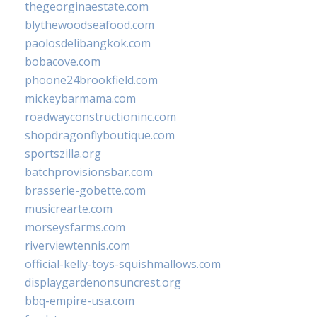
thegeorginaestate.com
blythewoodseafood.com
paolosdelibangkok.com
bobacove.com
phoone24brookfield.com
mickeybarmama.com
roadwayconstructioninc.com
shopdragonflyboutique.com
sportszilla.org
batchprovisionsbar.com
brasserie-gobette.com
musicrearte.com
morseysfarms.com
riverviewtennis.com
official-kelly-toys-squishmallows.com
displaygardenonsuncrest.org
bbq-empire-usa.com