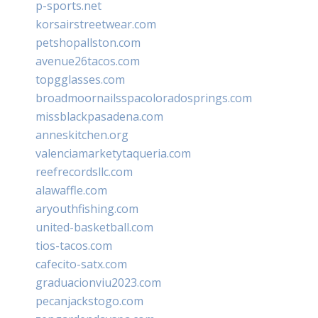
p-sports.net
korsairstreetwear.com
petshopallston.com
avenue26tacos.com
topgglasses.com
broadmoornailsspacoloradosprings.com
missblackpasadena.com
anneskitchen.org
valenciamarketytaqueria.com
reefrecordsllc.com
alawaffle.com
aryouthfishing.com
united-basketball.com
tios-tacos.com
cafecito-satx.com
graduacionviu2023.com
pecanjackstogo.com