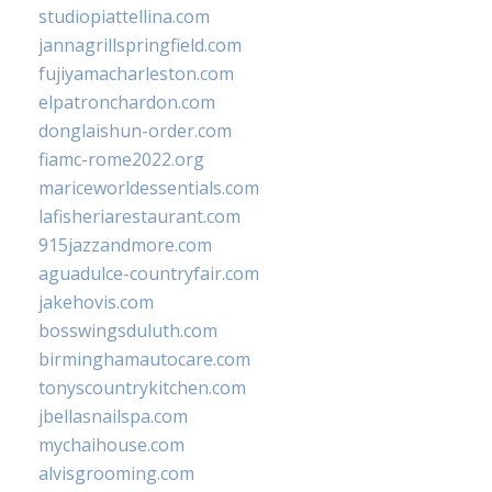
studiopiattellina.com
jannagrillspringfield.com
fujiyamacharleston.com
elpatronchardon.com
donglaishun-order.com
fiamc-rome2022.org
mariceworldessentials.com
lafisheriarestaurant.com
915jazzandmore.com
aguadulce-countryfair.com
jakehovis.com
bosswingsduluth.com
birminghamautocare.com
tonyscountrykitchen.com
jbellasnailspa.com
mychaihouse.com
alvisgrooming.com