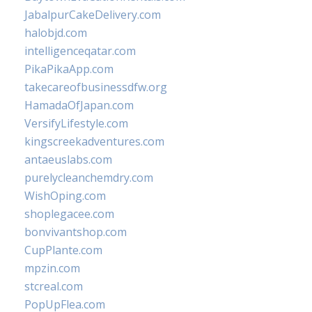
JabalpurCakeDelivery.com
halobjd.com
intelligenceqatar.com
PikaPikaApp.com
takecareofbusinessdfw.org
HamadaOfJapan.com
VersifyLifestyle.com
kingscreekadventures.com
antaeuslabs.com
purelycleanchemdry.com
WishOping.com
shoplegacee.com
bonvivantshop.com
CupPlante.com
mpzin.com
stcreal.com
PopUpFlea.com