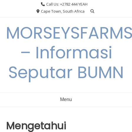
Skip
Call Us: +2782 444 YEAH
to
Cape Town, South Africa
content
MORSEYSFARM
– Informasi
Seputar BUMN
Menu
Mengetahui