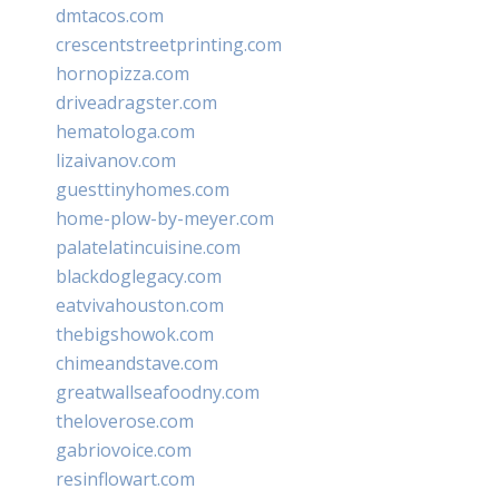
dmtacos.com
crescentstreetprinting.com
hornopizza.com
driveadragster.com
hematologa.com
lizaivanov.com
guesttinyhomes.com
home-plow-by-meyer.com
palatelatincuisine.com
blackdoglegacy.com
eatvivahouston.com
thebigshowok.com
chimeandstave.com
greatwallseafoodny.com
theloverose.com
gabriovoice.com
resinflowart.com