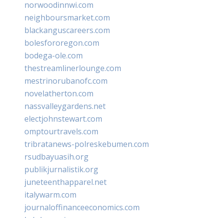
norwoodinnwi.com
neighboursmarket.com
blackanguscareers.com
bolesfororegon.com
bodega-ole.com
thestreamlinerlounge.com
mestrinorubanofc.com
novelatherton.com
nassvalleygardens.net
electjohnstewart.com
omptourtravels.com
tribratanews-polreskebumen.com
rsudbayuasih.org
publikjurnalistik.org
juneteenthapparel.net
italywarm.com
journaloffinanceeconomics.com