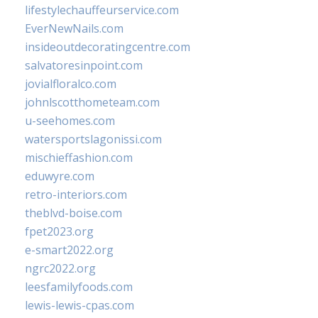
lifestylechauffeurservice.com
EverNewNails.com
insideoutdecoratingcentre.com
salvatoresinpoint.com
jovialfloralco.com
johnlscotthometeam.com
u-seehomes.com
watersportslagonissi.com
mischieffashion.com
eduwyre.com
retro-interiors.com
theblvd-boise.com
fpet2023.org
e-smart2022.org
ngrc2022.org
leesfamilyfoods.com
lewis-lewis-cpas.com