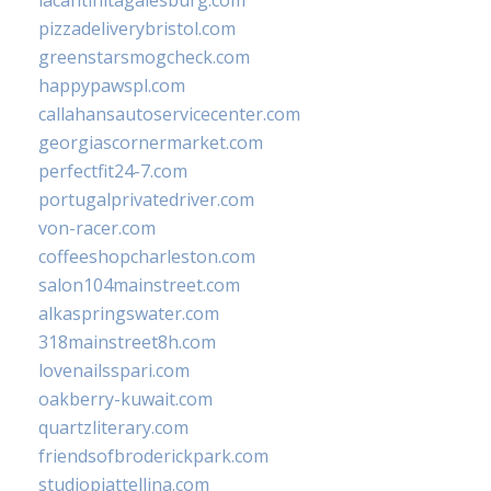
lacantinitagalesburg.com
pizzadeliverybristol.com
greenstarsmogcheck.com
happypawspl.com
callahansautoservicecenter.com
georgiascornermarket.com
perfectfit24-7.com
portugalprivatedriver.com
von-racer.com
coffeeshopcharleston.com
salon104mainstreet.com
alkaspringswater.com
318mainstreet8h.com
lovenailsspari.com
oakberry-kuwait.com
quartzliterary.com
friendsofbroderickpark.com
studiopiattellina.com