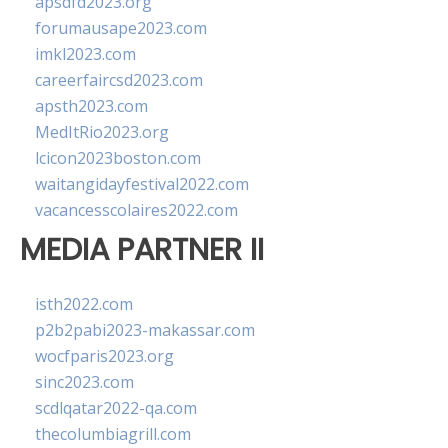
apsdfd2023.org
forumausape2023.com
imkl2023.com
careerfaircsd2023.com
apsth2023.com
MedItRio2023.org
lcicon2023boston.com
waitangidayfestival2022.com
vacancesscolaires2022.com
MEDIA PARTNER II
isth2022.com
p2b2pabi2023-makassar.com
wocfparis2023.org
sinc2023.com
scdlqatar2022-qa.com
thecolumbiagrill.com