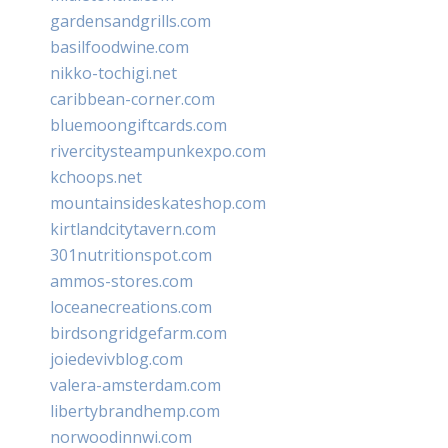
gardensandgrills.com
basilfoodwine.com
nikko-tochigi.net
caribbean-corner.com
bluemoongiftcards.com
rivercitysteampunkexpo.com
kchoops.net
mountainsideskateshop.com
kirtlandcitytavern.com
301nutritionspot.com
ammos-stores.com
loceanecreations.com
birdsongridgefarm.com
joiedevivblog.com
valera-amsterdam.com
libertybrandhemp.com
norwoodinnwi.com