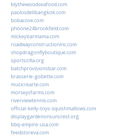
blythewoodseafood.com
paolosdelibangkok.com
bobacove.com
phoone24brookfield.com
mickeybarmama.com
roadwayconstructioninc.com
shopdragonflyboutique.com
sportszilla.org
batchprovisionsbar.com
brasserie-gobette.com
musicrearte.com
morseysfarms.com
riverviewtennis.com
official-kelly-toys-squishmallows.com
displaygardenonsuncrest.org
bbq-empire-usa.com
feedstoreva.com