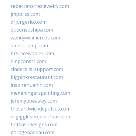
rebeccatorresjewelry.com
jmpbliss.com
drjorgerico.com
queensushipa.com
wendyweimerdds.com
ameri-camp.com
hrsreceivables.com
empconst1.com
cinderella-support.com
bigpinkrestaurant.com
inspirehuahin.com
memmingerspainting.com
jeremypbeasley.com
thesandwichdepotcos.com
drgiggleshouseofpain.com
hotflashdesigns.com
garagenadeau.com