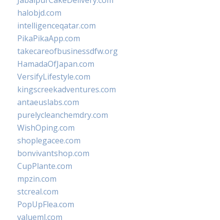
JabalpurCakeDelivery.com
halobjd.com
intelligenceqatar.com
PikaPikaApp.com
takecareofbusinessdfw.org
HamadaOfJapan.com
VersifyLifestyle.com
kingscreekadventures.com
antaeuslabs.com
purelycleanchemdry.com
WishOping.com
shoplegacee.com
bonvivantshop.com
CupPlante.com
mpzin.com
stcreal.com
PopUpFlea.com
valueml.com