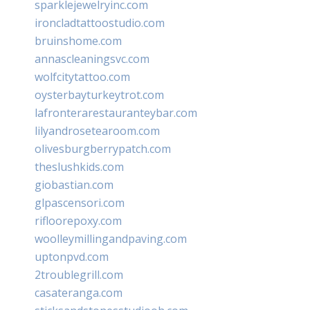
sparklejewelryinc.com
ironcladtattoostudio.com
bruinshome.com
annascleaningsvc.com
wolfcitytattoo.com
oysterbayturkeytrot.com
lafronterarestauranteybar.com
lilyandrosetearoom.com
olivesburgberrypatch.com
theslushkids.com
giobastian.com
glpascensori.com
rifloorepoxy.com
woolleymillingandpaving.com
uptonpvd.com
2troublegrill.com
casateranga.com