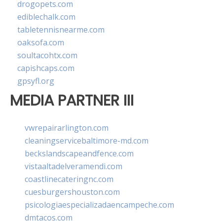
drogopets.com
ediblechalk.com
tabletennisnearme.com
oaksofa.com
soultacohtx.com
capishcaps.com
gpsyfl.org
MEDIA PARTNER III
vwrepairarlington.com
cleaningservicebaltimore-md.com
beckslandscapeandfence.com
vistaaltadelveramendi.com
coastlinecateringnc.com
cuesburgershouston.com
psicologiaespecializadaencampeche.com
dmtacos.com