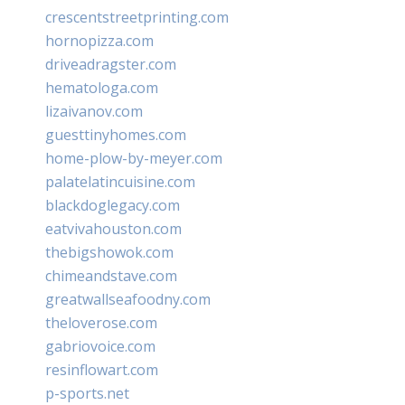
crescentstreetprinting.com
hornopizza.com
driveadragster.com
hematologa.com
lizaivanov.com
guesttinyhomes.com
home-plow-by-meyer.com
palatelatincuisine.com
blackdoglegacy.com
eatvivahouston.com
thebigshowok.com
chimeandstave.com
greatwallseafoodny.com
theloverose.com
gabriovoice.com
resinflowart.com
p-sports.net