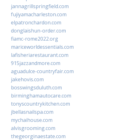
jannagrillspringfield.com
fujiyamacharleston.com
elpatronchardon.com
donglaishun-order.com
fiamc-rome2022.org
mariceworldessentials.com
lafisheriarestaurant.com
915jazzandmore.com
aguadulce-countryfair.com
jakehovis.com
bosswingsduluth.com
birminghamautocare.com
tonyscountrykitchen.com
jbellasnailspa.com
mychaihouse.com
alvisgrooming.com
thegeorginaestate.com