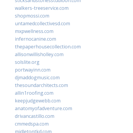
sticksandstonesstudiooh.com
walkers-treeservice.com
shopmossi.com
untamedcollectivesd.com
mxpwellness.com
infernocanine.com
thepaperhousecollection.com
allisonwillisholley.com
solslite.org
portwayinn.com
djmaddogmusic.com
thesoundarchitects.com
allin1roofing.com
keepjudgewebb.com
anatomyofadventure.com
drivancastillo.com
cmmedspa.com
midletontkd.com