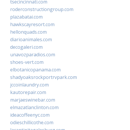
tsecincinnati.com
roderconstructiongroup.com
plazabatai.com
hawkscayresort.com
hellonquads.com
diarioanimales.com
decogaleri.com
unavozparadios.com
shoes-vert.com
elbotanicopanama.com
shadyoaksrockportrvpark.com
jccoinlaundry.com
kautorepair.com
marjaeswinebar.com
elmazatlanclinton.com
ideacoffeenyc.com
odieschillicothe.com