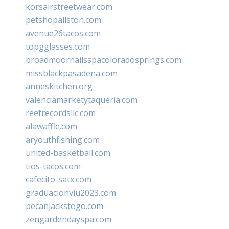
korsairstreetwear.com
petshopallston.com
avenue26tacos.com
topgglasses.com
broadmoornailsspacoloradosprings.com
missblackpasadena.com
anneskitchen.org
valenciamarketytaqueria.com
reefrecordsllc.com
alawaffle.com
aryouthfishing.com
united-basketball.com
tios-tacos.com
cafecito-satx.com
graduacionviu2023.com
pecanjackstogo.com
zengardendayspa.com