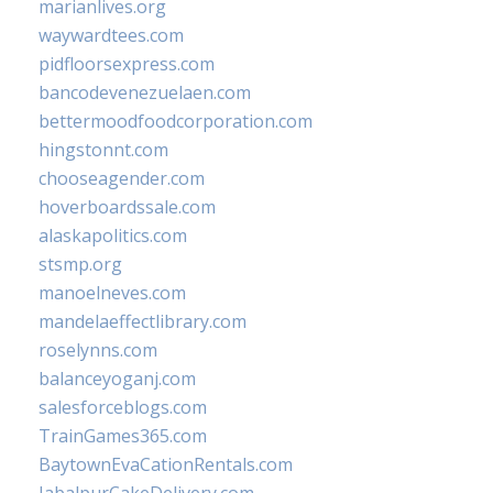
marianlives.org
waywardtees.com
pidfloorsexpress.com
bancodevenezuelaen.com
bettermoodfoodcorporation.com
hingstonnt.com
chooseagender.com
hoverboardssale.com
alaskapolitics.com
stsmp.org
manoelneves.com
mandelaeffectlibrary.com
roselynns.com
balanceyoganj.com
salesforceblogs.com
TrainGames365.com
BaytownEvaCationRentals.com