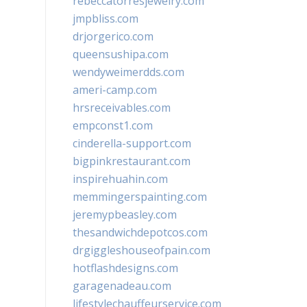
rebeccatorresjewelry.com
jmpbliss.com
drjorgerico.com
queensushipa.com
wendyweimerdds.com
ameri-camp.com
hrsreceivables.com
empconst1.com
cinderella-support.com
bigpinkrestaurant.com
inspirehuahin.com
memmingerspainting.com
jeremypbeasley.com
thesandwichdepotcos.com
drgiggleshouseofpain.com
hotflashdesigns.com
garagenadeau.com
lifestylechauffeurservice.com