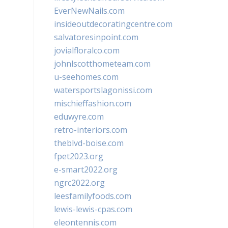
EverNewNails.com
insideoutdecoratingcentre.com
salvatoresinpoint.com
jovialfloralco.com
johnlscotthometeam.com
u-seehomes.com
watersportslagonissi.com
mischieffashion.com
eduwyre.com
retro-interiors.com
theblvd-boise.com
fpet2023.org
e-smart2022.org
ngrc2022.org
leesfamilyfoods.com
lewis-lewis-cpas.com
eleontennis.com