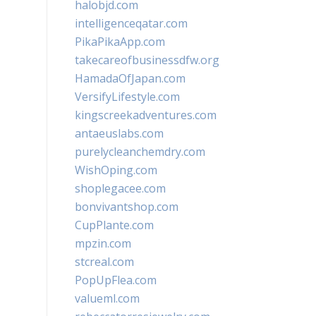
halobjd.com
intelligenceqatar.com
PikaPikaApp.com
takecareofbusinessdfw.org
HamadaOfJapan.com
VersifyLifestyle.com
kingscreekadventures.com
antaeuslabs.com
purelycleanchemdry.com
WishOping.com
shoplegacee.com
bonvivantshop.com
CupPlante.com
mpzin.com
stcreal.com
PopUpFlea.com
valueml.com