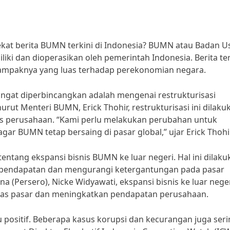
ekat berita BUMN terkini di Indonesia? BUMN atau Badan U
ki dan dioperasikan oleh pemerintah Indonesia. Berita ter
ampaknya yang luas terhadap perekonomian negara.
angat diperbincangkan adalah mengenai restrukturisasi
t Menteri BUMN, Erick Thohir, restrukturisasi ini dilaku
tas perusahaan. “Kami perlu melakukan perubahan untuk
 BUMN tetap bersaing di pasar global,” ujar Erick Thohir
tentang ekspansi bisnis BUMN ke luar negeri. Hal ini dilak
r pendapatan dan mengurangi ketergantungan pada pasar
 (Persero), Nicke Widyawati, ekspansi bisnis ke luar nege
as pasar dan meningkatkan pendapatan perusahaan.
 positif. Beberapa kasus korupsi dan kecurangan juga ser