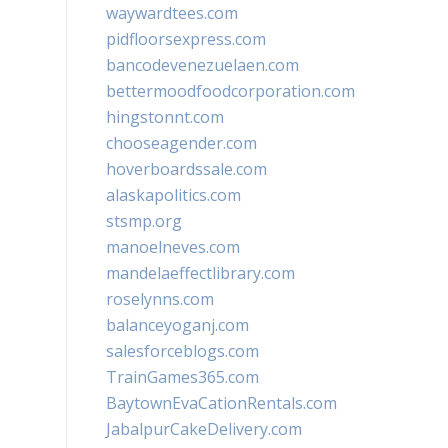
waywardtees.com
pidfloorsexpress.com
bancodevenezuelaen.com
bettermoodfoodcorporation.com
hingstonnt.com
chooseagender.com
hoverboardssale.com
alaskapolitics.com
stsmp.org
manoelneves.com
mandelaeffectlibrary.com
roselynns.com
balanceyoganj.com
salesforceblogs.com
TrainGames365.com
BaytownEvaCationRentals.com
JabalpurCakeDelivery.com