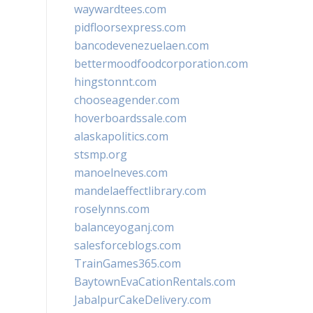
waywardtees.com
pidfloorsexpress.com
bancodevenezuelaen.com
bettermoodfoodcorporation.com
hingstonnt.com
chooseagender.com
hoverboardssale.com
alaskapolitics.com
stsmp.org
manoelneves.com
mandelaeffectlibrary.com
roselynns.com
balanceyoganj.com
salesforceblogs.com
TrainGames365.com
BaytownEvaCationRentals.com
JabalpurCakeDelivery.com