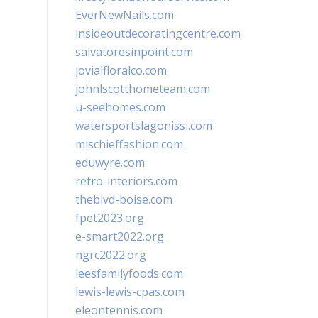
EverNewNails.com
insideoutdecoratingcentre.com
salvatoresinpoint.com
jovialfloralco.com
johnlscotthometeam.com
u-seehomes.com
watersportslagonissi.com
mischieffashion.com
eduwyre.com
retro-interiors.com
theblvd-boise.com
fpet2023.org
e-smart2022.org
ngrc2022.org
leesfamilyfoods.com
lewis-lewis-cpas.com
eleontennis.com