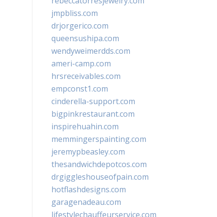
rebeccatorresjewelry.com
jmpbliss.com
drjorgerico.com
queensushipa.com
wendyweimerdds.com
ameri-camp.com
hrsreceivables.com
empconst1.com
cinderella-support.com
bigpinkrestaurant.com
inspirehuahin.com
memmingerspainting.com
jeremypbeasley.com
thesandwichdepotcos.com
drgiggleshouseofpain.com
hotflashdesigns.com
garagenadeau.com
lifestylechauffeurservice.com