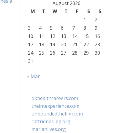
nesia
August 2026
M
T
W
T
F
S
S
1
2
3
4
5
6
7
8
9
10
11
12
13
14
15
16
17
18
19
20
21
22
23
24
25
26
27
28
29
30
31
« Mar
okhealthcareers.com
theintexperience.com
unboundedthefilm.com
catfriends-bg.org
marianlives.org