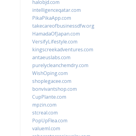
halobjd.com
intelligenceqatar.com
PikaPikaApp.com
takecareofbusinessdfw.org
HamadaOfJapan.com
VersifyLifestyle.com
kingscreekadventures.com
antaeuslabs.com
purelycleanchemdry.com
WishOping.com
shoplegacee.com
bonvivantshop.com
CupPlante.com
mpzin.com
stcreal.com
PopUpFlea.com
valueml.com