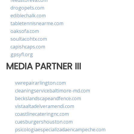
feedstoreva.com
drogopets.com
ediblechalk.com
tabletennisnearme.com
oaksofa.com
soultacohtx.com
capishcaps.com
gpsyfl.org
MEDIA PARTNER III
vwrepairarlington.com
cleaningservicebaltimore-md.com
beckslandscapeandfence.com
vistaaltadelveramendi.com
coastlinecateringnc.com
cuesburgershouston.com
psicologiaespecializadaencampeche.com