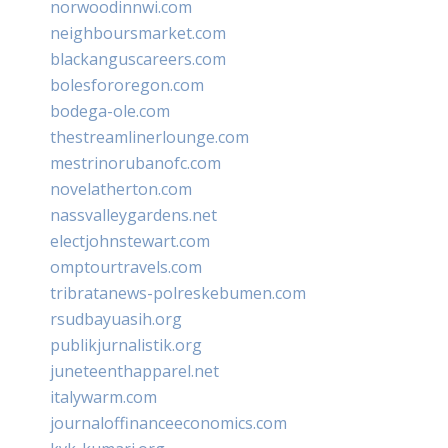
norwoodinnwi.com
neighboursmarket.com
blackanguscareers.com
bolesfororegon.com
bodega-ole.com
thestreamlinerlounge.com
mestrinorubanofc.com
novelatherton.com
nassvalleygardens.net
electjohnstewart.com
omptourtravels.com
tribratanews-polreskebumen.com
rsudbayuasih.org
publikjurnalistik.org
juneteenthapparel.net
italywarm.com
journaloffinanceeconomics.com