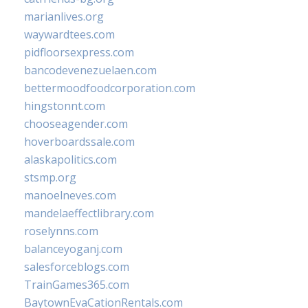
marianlives.org
waywardtees.com
pidfloorsexpress.com
bancodevenezuelaen.com
bettermoodfoodcorporation.com
hingstonnt.com
chooseagender.com
hoverboardssale.com
alaskapolitics.com
stsmp.org
manoelneves.com
mandelaeffectlibrary.com
roselynns.com
balanceyoganj.com
salesforceblogs.com
TrainGames365.com
BaytownEvaCationRentals.com