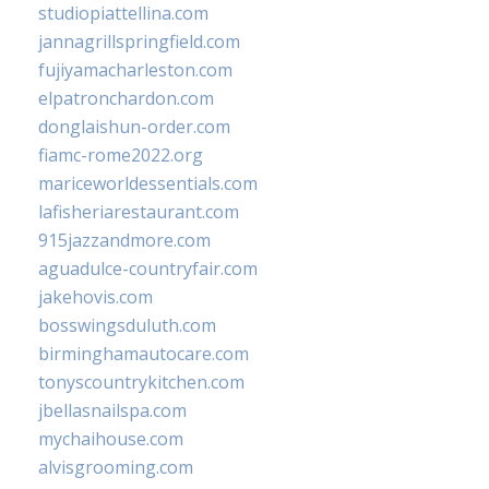
studiopiattellina.com
jannagrillspringfield.com
fujiyamacharleston.com
elpatronchardon.com
donglaishun-order.com
fiamc-rome2022.org
mariceworldessentials.com
lafisheriarestaurant.com
915jazzandmore.com
aguadulce-countryfair.com
jakehovis.com
bosswingsduluth.com
birminghamautocare.com
tonyscountrykitchen.com
jbellasnailspa.com
mychaihouse.com
alvisgrooming.com