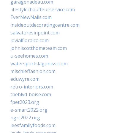
garagenadeau.com
lifestylechauffeurservice.com
EverNewNails.com
insideoutdecoratingcentre.com
salvatoresinpoint.com
jovialfloralco.com
johnlscotthometeam.com
u-seehomes.com
watersportslagonissi.com
mischieffashion.com
eduwyre.com
retro-interiors.com
theblvd-boise.com
fpet2023.org
e-smart2022.org
ngrc2022.org
leesfamilyfoods.com