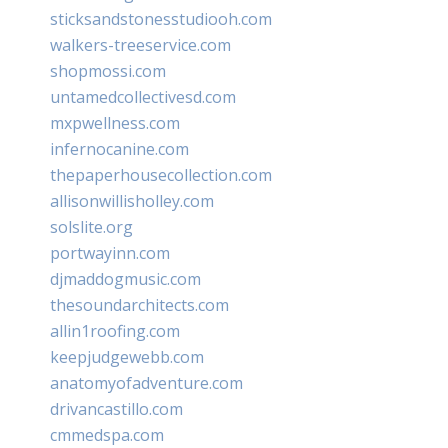
sticksandstonesstudiooh.com
walkers-treeservice.com
shopmossi.com
untamedcollectivesd.com
mxpwellness.com
infernocanine.com
thepaperhousecollection.com
allisonwillisholley.com
solslite.org
portwayinn.com
djmaddogmusic.com
thesoundarchitects.com
allin1roofing.com
keepjudgewebb.com
anatomyofadventure.com
drivancastillo.com
cmmedspa.com