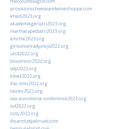
thecolumbiagrill.com
provisionscheeseandwineshoppe.com
khedi2023.org
akademikgeriatri2023.org
marmarapediatri2023.org
emchie2023.org
girisimselradyoloji2022.org
utcd2022.org
biosensor2022.org
ialp2022.org
klivet2022.org
ifac-hms2022.org
taoms2022.org
iias-euromena-conference2022.org
ivd2022.org
csity2022.org
ibsarstudyabroad.com
bennusehgall.com