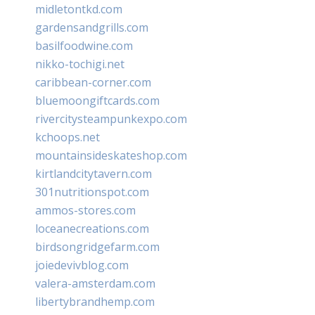
midletontkd.com
gardensandgrills.com
basilfoodwine.com
nikko-tochigi.net
caribbean-corner.com
bluemoongiftcards.com
rivercitysteampunkexpo.com
kchoops.net
mountainsideskateshop.com
kirtlandcitytavern.com
301nutritionspot.com
ammos-stores.com
loceanecreations.com
birdsongridgefarm.com
joiedevivblog.com
valera-amsterdam.com
libertybrandhemp.com