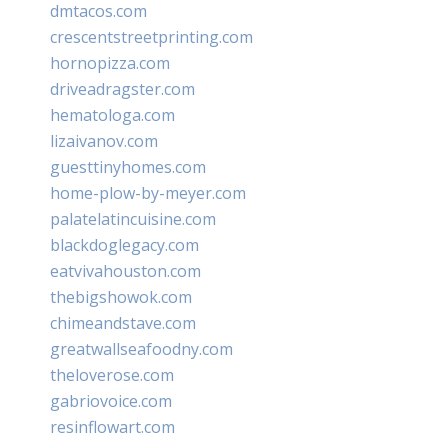
dmtacos.com
crescentstreetprinting.com
hornopizza.com
driveadragster.com
hematologa.com
lizaivanov.com
guesttinyhomes.com
home-plow-by-meyer.com
palatelatincuisine.com
blackdoglegacy.com
eatvivahouston.com
thebigshowok.com
chimeandstave.com
greatwallseafoodny.com
theloverose.com
gabriovoice.com
resinflowart.com