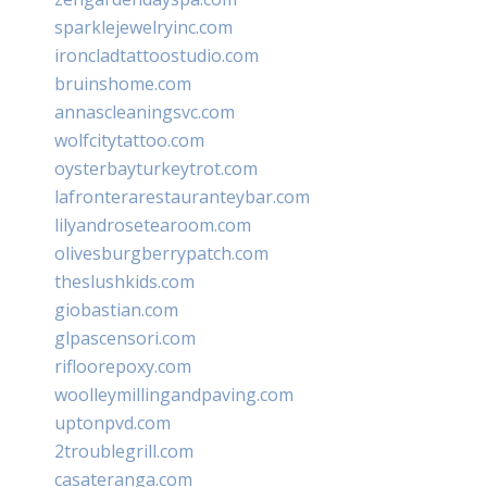
sparklejewelryinc.com
ironcladtattoostudio.com
bruinshome.com
annascleaningsvc.com
wolfcitytattoo.com
oysterbayturkeytrot.com
lafronterarestauranteybar.com
lilyandrosetearoom.com
olivesburgberrypatch.com
theslushkids.com
giobastian.com
glpascensori.com
rifloorepoxy.com
woolleymillingandpaving.com
uptonpvd.com
2troublegrill.com
casateranga.com