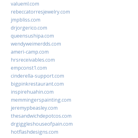
valueml.com
rebeccatorresjewelry.com
jmpbliss.com
drjorgerico.com
queensushipa.com
wendyweimerdds.com
ameri-camp.com
hrsreceivables.com
empconst1.com
cinderella-support.com
bigpinkrestaurant.com
inspirehuahin.com
memmingerspainting.com
jeremypbeasley.com
thesandwichdepotcos.com
drgiggleshouseofpain.com
hotflashdesigns.com