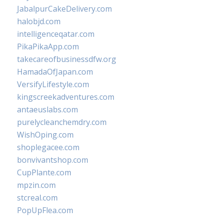
JabalpurCakeDelivery.com
halobjd.com
intelligenceqatar.com
PikaPikaApp.com
takecareofbusinessdfw.org
HamadaOfJapan.com
VersifyLifestyle.com
kingscreekadventures.com
antaeuslabs.com
purelycleanchemdry.com
WishOping.com
shoplegacee.com
bonvivantshop.com
CupPlante.com
mpzin.com
stcreal.com
PopUpFlea.com