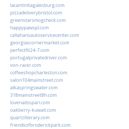
lacantinitagalesburg.com
pizzadeliverybristol.com
greenstarsmogcheck.com
happypawspl.com
callahansautoservicecenter.com
georgiascornermarket.com
perfectfit24-7.com
portugalprivatedriver.com
von-racer.com
coffeeshopcharleston.com
salon104mainstreet.com
alkaspringswater.com
318mainstreet8h.com
lovenailsspari.com
oakberry-kuwait.com
quartzliterary.com
friendsofbroderickpark.com