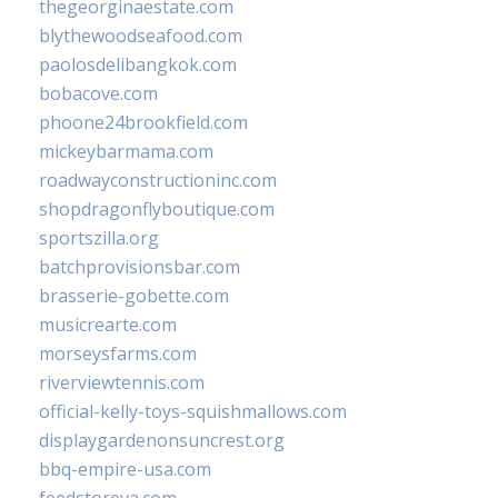
thegeorginaestate.com
blythewoodseafood.com
paolosdelibangkok.com
bobacove.com
phoone24brookfield.com
mickeybarmama.com
roadwayconstructioninc.com
shopdragonflyboutique.com
sportszilla.org
batchprovisionsbar.com
brasserie-gobette.com
musicrearte.com
morseysfarms.com
riverviewtennis.com
official-kelly-toys-squishmallows.com
displaygardenonsuncrest.org
bbq-empire-usa.com