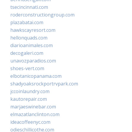
tsecincinnati.com
roderconstructiongroup.com
plazabatai.com
hawkscayresort.com
hellonquads.com
diarioanimales.com
decogaleri.com
unavozparadios.com
shoes-vert.com
elbotanicopanama.com
shadyoaksrockportrvpark.com
jccoinlaundry.com
kautorepair.com
marjaeswinebar.com
elmazatlanclinton.com
ideacoffeenyc.com
odieschillicothe.com