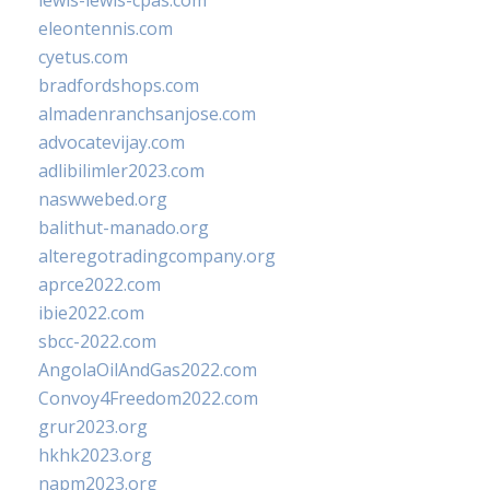
lewis-lewis-cpas.com
eleontennis.com
cyetus.com
bradfordshops.com
almadenranchsanjose.com
advocatevijay.com
adlibilimler2023.com
naswwebed.org
balithut-manado.org
alteregotradingcompany.org
aprce2022.com
ibie2022.com
sbcc-2022.com
AngolaOilAndGas2022.com
Convoy4Freedom2022.com
grur2023.org
hkhk2023.org
napm2023.org