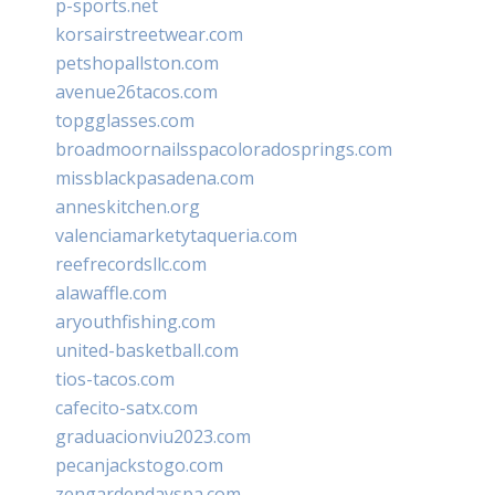
p-sports.net
korsairstreetwear.com
petshopallston.com
avenue26tacos.com
topgglasses.com
broadmoornailsspacoloradosprings.com
missblackpasadena.com
anneskitchen.org
valenciamarketytaqueria.com
reefrecordsllc.com
alawaffle.com
aryouthfishing.com
united-basketball.com
tios-tacos.com
cafecito-satx.com
graduacionviu2023.com
pecanjackstogo.com
zengardendayspa.com