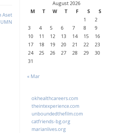
August 2026
M
T
W
T
F
S
S
n Aset
1
2
BUMN
3
4
5
6
7
8
9
10
11
12
13
14
15
16
17
18
19
20
21
22
23
24
25
26
27
28
29
30
31
« Mar
okhealthcareers.com
theintexperience.com
unboundedthefilm.com
catfriends-bg.org
marianlives.org