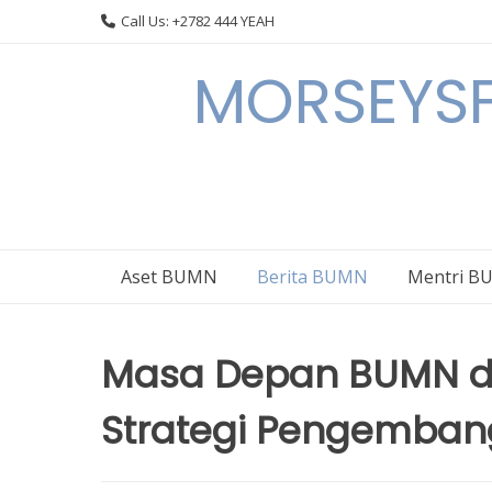
Skip
Call Us: +2782 444 YEAH
to
content
MORSEYSF
Aset BUMN
Berita BUMN
Mentri 
Masa Depan BUMN di
Strategi Pengemba