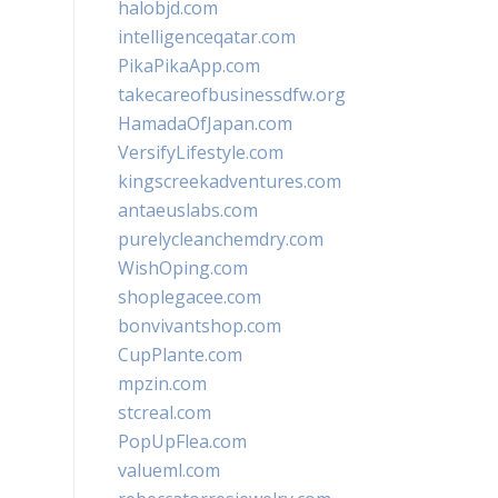
halobjd.com
intelligenceqatar.com
PikaPikaApp.com
takecareofbusinessdfw.org
HamadaOfJapan.com
VersifyLifestyle.com
kingscreekadventures.com
antaeuslabs.com
purelycleanchemdry.com
WishOping.com
shoplegacee.com
bonvivantshop.com
CupPlante.com
mpzin.com
stcreal.com
PopUpFlea.com
valueml.com