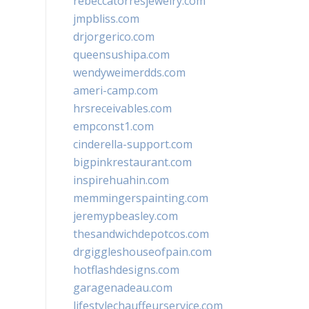
rebeccatorresjewelry.com
jmpbliss.com
drjorgerico.com
queensushipa.com
wendyweimerdds.com
ameri-camp.com
hrsreceivables.com
empconst1.com
cinderella-support.com
bigpinkrestaurant.com
inspirehuahin.com
memmingerspainting.com
jeremypbeasley.com
thesandwichdepotcos.com
drgiggleshouseofpain.com
hotflashdesigns.com
garagenadeau.com
lifestylechauffeurservice.com