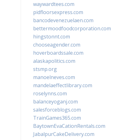
waywardtees.com
pidfloorsexpress.com
bancodevenezuelaen.com
bettermoodfoodcorporation.com
hingstonnt.com
chooseagender.com
hoverboardssale.com
alaskapolitics.com
stsmp.org
manoelneves.com
mandelaeffectlibrary.com
roselynns.com
balanceyoganj.com
salesforceblogs.com
TrainGames365.com
BaytownEvaCationRentals.com
JabalpurCakeDelivery.com