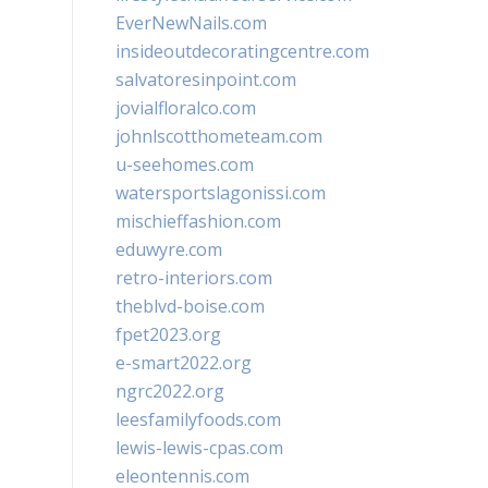
EverNewNails.com
insideoutdecoratingcentre.com
salvatoresinpoint.com
jovialfloralco.com
johnlscotthometeam.com
u-seehomes.com
watersportslagonissi.com
mischieffashion.com
eduwyre.com
retro-interiors.com
theblvd-boise.com
fpet2023.org
e-smart2022.org
ngrc2022.org
leesfamilyfoods.com
lewis-lewis-cpas.com
eleontennis.com