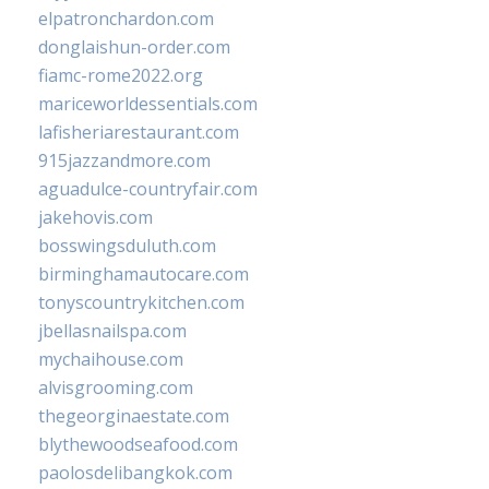
elpatronchardon.com
donglaishun-order.com
fiamc-rome2022.org
mariceworldessentials.com
lafisheriarestaurant.com
915jazzandmore.com
aguadulce-countryfair.com
jakehovis.com
bosswingsduluth.com
birminghamautocare.com
tonyscountrykitchen.com
jbellasnailspa.com
mychaihouse.com
alvisgrooming.com
thegeorginaestate.com
blythewoodseafood.com
paolosdelibangkok.com