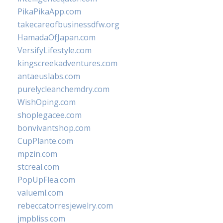
PikaPikaApp.com
takecareofbusinessdfw.org
HamadaOfJapan.com
VersifyLifestyle.com
kingscreekadventures.com
antaeuslabs.com
purelycleanchemdry.com
WishOping.com
shoplegacee.com
bonvivantshop.com
CupPlante.com
mpzin.com
stcreal.com
PopUpFlea.com
valueml.com
rebeccatorresjewelry.com
jmpbliss.com