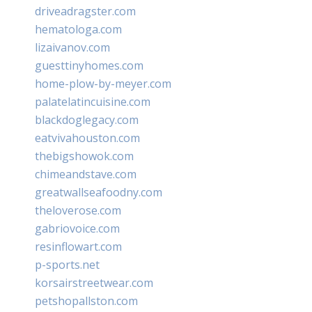
driveadragster.com
hematologa.com
lizaivanov.com
guesttinyhomes.com
home-plow-by-meyer.com
palatelatincuisine.com
blackdoglegacy.com
eatvivahouston.com
thebigshowok.com
chimeandstave.com
greatwallseafoodny.com
theloverose.com
gabriovoice.com
resinflowart.com
p-sports.net
korsairstreetwear.com
petshopallston.com