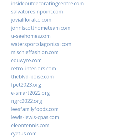
insideoutdecoratingcentre.com
salvatoresinpoint.com
jovialfloralco.com
johnlscotthometeam.com
u-seehomes.com
watersportslagonissi.com
mischieffashion.com
eduwyre.com
retro-interiors.com
theblvd-boise.com
fpet2023.org
e-smart2022.org
ngrc2022.org
leesfamilyfoods.com
lewis-lewis-cpas.com
eleontennis.com
cyetus.com