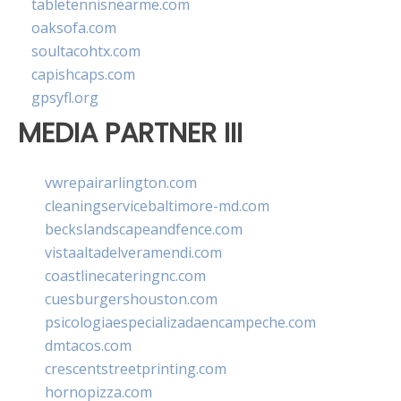
tabletennisnearme.com
oaksofa.com
soultacohtx.com
capishcaps.com
gpsyfl.org
MEDIA PARTNER III
vwrepairarlington.com
cleaningservicebaltimore-md.com
beckslandscapeandfence.com
vistaaltadelveramendi.com
coastlinecateringnc.com
cuesburgershouston.com
psicologiaespecializadaencampeche.com
dmtacos.com
crescentstreetprinting.com
hornopizza.com