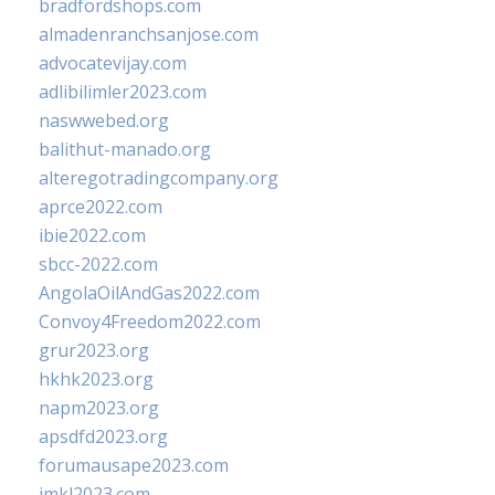
bradfordshops.com
almadenranchsanjose.com
advocatevijay.com
adlibilimler2023.com
naswwebed.org
balithut-manado.org
alteregotradingcompany.org
aprce2022.com
ibie2022.com
sbcc-2022.com
AngolaOilAndGas2022.com
Convoy4Freedom2022.com
grur2023.org
hkhk2023.org
napm2023.org
apsdfd2023.org
forumausape2023.com
imkl2023.com