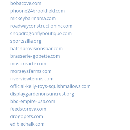
bobacove.com
phoone24brookfield.com
mickeybarmama.com
roadwayconstructioninc.com
shopdragonflyboutique.com
sportszilla.org
batchprovisionsbar.com
brasserie-gobette.com
musicrearte.com
morseysfarms.com
riverviewtennis.com
official-kelly-toys-squishmallows.com
displaygardenonsuncrest.org
bbq-empire-usa.com
feedstoreva.com
drogopets.com
ediblechalk.com