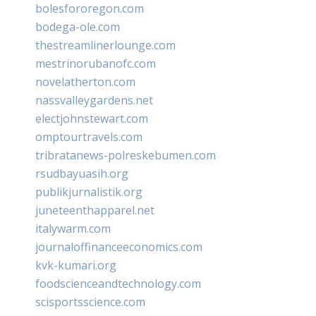
bolesfororegon.com
bodega-ole.com
thestreamlinerlounge.com
mestrinorubanofc.com
novelatherton.com
nassvalleygardens.net
electjohnstewart.com
omptourtravels.com
tribratanews-polreskebumen.com
rsudbayuasih.org
publikjurnalistik.org
juneteenthapparel.net
italywarm.com
journaloffinanceeconomics.com
kvk-kumari.org
foodscienceandtechnology.com
scisportsscience.com