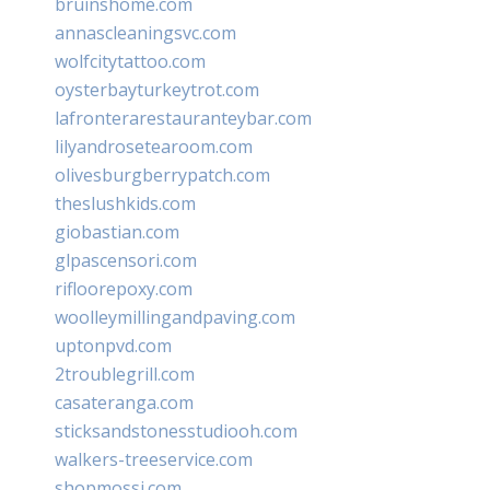
bruinshome.com
annascleaningsvc.com
wolfcitytattoo.com
oysterbayturkeytrot.com
lafronterarestauranteybar.com
lilyandrosetearoom.com
olivesburgberrypatch.com
theslushkids.com
giobastian.com
glpascensori.com
rifloorepoxy.com
woolleymillingandpaving.com
uptonpvd.com
2troublegrill.com
casateranga.com
sticksandstonesstudiooh.com
walkers-treeservice.com
shopmossi.com