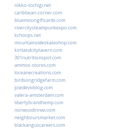
nikko-tochigi.net
caribbean-corner.com
bluemoongiftcards.com
rivercitysteampunkexpo.com
kchoops.net
mountainsideskateshop.com
kirtlandcitytavern.com
301nutritionspot.com
ammos-stores.com
loceanecreations.com
birdsongridgefarm.com
joiedevivblog.com
valera-amsterdam.com
libertybrandhemp.com
norwoodinnwi.com
neighboursmarket.com
blackanguscareers.com