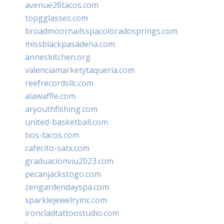
avenue26tacos.com
topgglasses.com
broadmoornailsspacoloradosprings.com
missblackpasadena.com
anneskitchen.org
valenciamarketytaqueria.com
reefrecordsllc.com
alawaffle.com
aryouthfishing.com
united-basketball.com
tios-tacos.com
cafecito-satx.com
graduacionviu2023.com
pecanjackstogo.com
zengardendayspa.com
sparklejewelryinc.com
ironcladtattoostudio.com