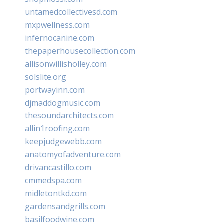
untamedcollectivesd.com
mxpwellness.com
infernocanine.com
thepaperhousecollection.com
allisonwillisholley.com
solslite.org
portwayinn.com
djmaddogmusic.com
thesoundarchitects.com
allin1roofing.com
keepjudgewebb.com
anatomyofadventure.com
drivancastillo.com
cmmedspa.com
midletontkd.com
gardensandgrills.com
basilfoodwine.com