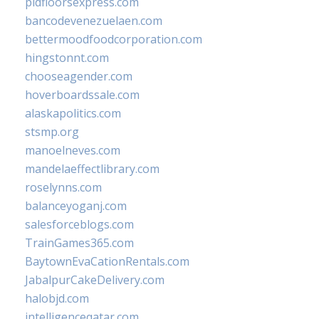
pidfloorsexpress.com
bancodevenezuelaen.com
bettermoodfoodcorporation.com
hingstonnt.com
chooseagender.com
hoverboardssale.com
alaskapolitics.com
stsmp.org
manoelneves.com
mandelaeffectlibrary.com
roselynns.com
balanceyoganj.com
salesforceblogs.com
TrainGames365.com
BaytownEvaCationRentals.com
JabalpurCakeDelivery.com
halobjd.com
intelligenceqatar.com