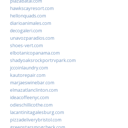
plazabatai.com
hawkscayresort.com
hellonquads.com
diarioanimales.com
decogaleri.com
unavozparadios.com
shoes-vert.com
elbotanicopanama.com
shadyoaksrockportrvpark.com
jccoinlaundry.com
kautorepair.com
marjaeswinebar.com
elmazatlanclinton.com
ideacoffeenyc.com
odieschillicothe.com
lacantinitagalesburg.com
pizzadeliverybristol.com
greenstarsmogcheck.com