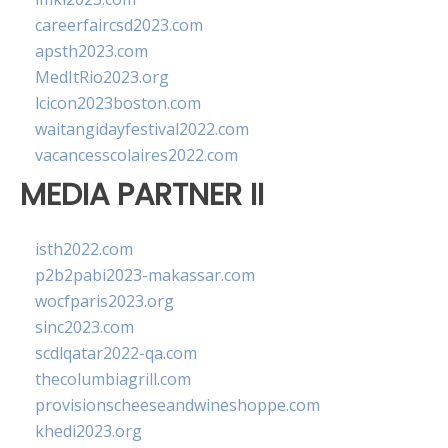
careerfaircsd2023.com
apsth2023.com
MedItRio2023.org
lcicon2023boston.com
waitangidayfestival2022.com
vacancesscolaires2022.com
MEDIA PARTNER II
isth2022.com
p2b2pabi2023-makassar.com
wocfparis2023.org
sinc2023.com
scdlqatar2022-qa.com
thecolumbiagrill.com
provisionscheeseandwineshoppe.com
khedi2023.org