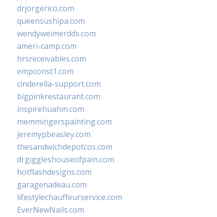
drjorgerico.com
queensushipa.com
wendyweimerdds.com
ameri-camp.com
hrsreceivables.com
empconst1.com
cinderella-support.com
bigpinkrestaurant.com
inspirehuahin.com
memmingerspainting.com
jeremypbeasley.com
thesandwichdepotcos.com
drgiggleshouseofpain.com
hotflashdesigns.com
garagenadeau.com
lifestylechauffeurservice.com
EverNewNails.com