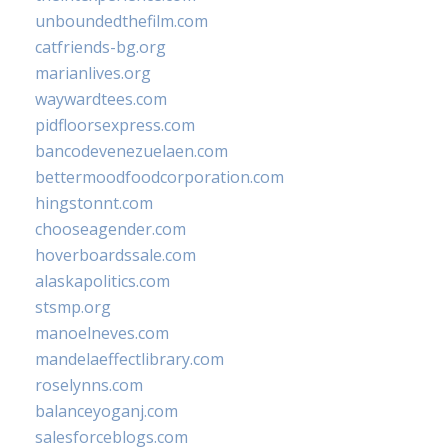
unboundedthefilm.com
catfriends-bg.org
marianlives.org
waywardtees.com
pidfloorsexpress.com
bancodevenezuelaen.com
bettermoodfoodcorporation.com
hingstonnt.com
chooseagender.com
hoverboardssale.com
alaskapolitics.com
stsmp.org
manoelneves.com
mandelaeffectlibrary.com
roselynns.com
balanceyoganj.com
salesforceblogs.com