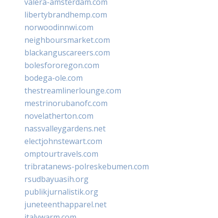
valera-amsterdam.com
libertybrandhemp.com
norwoodinnwi.com
neighboursmarket.com
blackanguscareers.com
bolesfororegon.com
bodega-ole.com
thestreamlinerlounge.com
mestrinorubanofc.com
novelatherton.com
nassvalleygardens.net
electjohnstewart.com
omptourtravels.com
tribratanews-polreskebumen.com
rsudbayuasih.org
publikjurnalistik.org
juneteenthapparel.net
italywarm.com