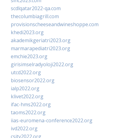
sinc2023.com
scdlqatar2022-qa.com
thecolumbiagrill.com
provisionscheeseandwineshoppe.com
khedi2023.org
akademikgeriatri2023.org
marmarapediatri2023.org
emchie2023.org
girisimselradyoloji2022.org
utcd2022.org
biosensor2022.org
ialp2022.org
klivet2022.org
ifac-hms2022.org
taoms2022.org
iias-euromena-conference2022.org
ivd2022.org
csity2022.org