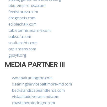
bbq-empire-usa.com
feedstoreva.com
drogopets.com
ediblechalk.com
tabletennisnearme.com
oaksofa.com
soultacohtx.com
capishcaps.com
gpsyfl.org
MEDIA PARTNER III
vwrepairarlington.com
cleaningservicebaltimore-md.com
beckslandscapeandfence.com
vistaaltadelveramendi.com
coastlinecateringnc.com