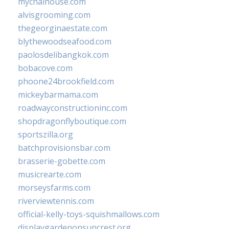
mychaihouse.com
alvisgrooming.com
thegeorginaestate.com
blythewoodseafood.com
paolosdelibangkok.com
bobacove.com
phoone24brookfield.com
mickeybarmama.com
roadwayconstructioninc.com
shopdragonflyboutique.com
sportszilla.org
batchprovisionsbar.com
brasserie-gobette.com
musicrearte.com
morseysfarms.com
riverviewtennis.com
official-kelly-toys-squishmallows.com
displaygardenonsuncrest.org