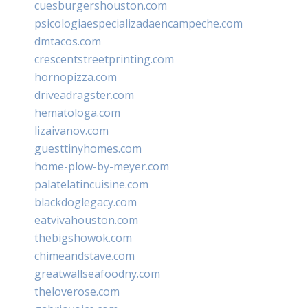
cuesburgershouston.com
psicologiaespecializadaencampeche.com
dmtacos.com
crescentstreetprinting.com
hornopizza.com
driveadragster.com
hematologa.com
lizaivanov.com
guesttinyhomes.com
home-plow-by-meyer.com
palatelatincuisine.com
blackdoglegacy.com
eatvivahouston.com
thebigshowok.com
chimeandstave.com
greatwallseafoodny.com
theloverose.com