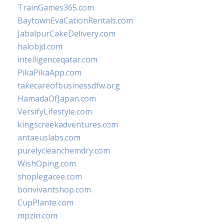
TrainGames365.com
BaytownEvaCationRentals.com
JabalpurCakeDelivery.com
halobjd.com
intelligenceqatar.com
PikaPikaApp.com
takecareofbusinessdfw.org
HamadaOfJapan.com
VersifyLifestyle.com
kingscreekadventures.com
antaeuslabs.com
purelycleanchemdry.com
WishOping.com
shoplegacee.com
bonvivantshop.com
CupPlante.com
mpzin.com