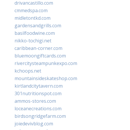
drivancastillo.com
cmmedspa.com
midletontkd.com
gardensandgrills.com
basilfoodwine.com
nikko-tochigi.net
caribbean-corner.com
bluemoongiftcards.com
rivercitysteampunkexpo.com
kchoops.net
mountainsideskateshop.com
kirtlandcitytavern.com
301nutritionspot.com
ammos-stores.com
loceanecreations.com
birdsongridgefarm.com
joiedevivblog.com