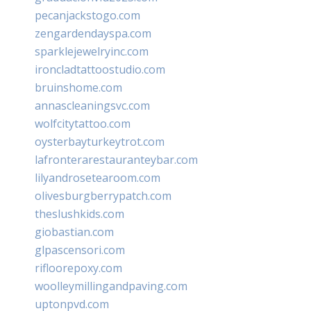
pecanjackstogo.com
zengardendayspa.com
sparklejewelryinc.com
ironcladtattoostudio.com
bruinshome.com
annascleaningsvc.com
wolfcitytattoo.com
oysterbayturkeytrot.com
lafronterarestauranteybar.com
lilyandrosetearoom.com
olivesburgberrypatch.com
theslushkids.com
giobastian.com
glpascensori.com
rifloorepoxy.com
woolleymillingandpaving.com
uptonpvd.com