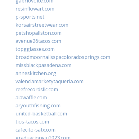
gabriovoice.com
resinflowart.com
p-sports.net
korsairstreetwear.com
petshopallston.com
avenue26tacos.com
topgglasses.com
broadmoornailsspacoloradosprings.com
missblackpasadena.com
anneskitchen.org
valenciamarketytaqueria.com
reefrecordsllc.com
alawaffle.com
aryouthfishing.com
united-basketball.com
tios-tacos.com
cafecito-satx.com
graduacionviu2023.com