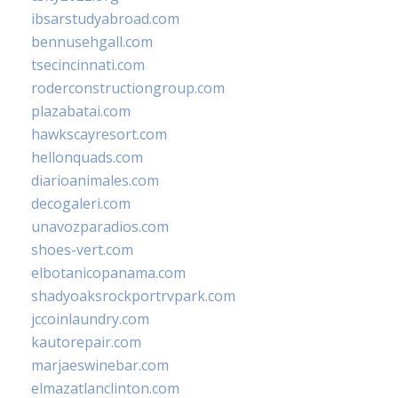
ibsarstudyabroad.com
bennusehgall.com
tsecincinnati.com
roderconstructiongroup.com
plazabatai.com
hawkscayresort.com
hellonquads.com
diarioanimales.com
decogaleri.com
unavozparadios.com
shoes-vert.com
elbotanicopanama.com
shadyoaksrockportrvpark.com
jccoinlaundry.com
kautorepair.com
marjaeswinebar.com
elmazatlanclinton.com