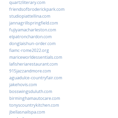
quartzliterary.com
friendsofbroderickpark.com
studiopiattellina.com
jannagrillspringfield.com
fujiyamacharleston.com
elpatronchardon.com
donglaishun-order.com
fiamc-rome2022.org
mariceworldessentials.com
lafisheriarestaurant.com
915jazzandmore.com
aguadulce-countryfair.com
jakehovis.com
bosswingsduluth.com
birminghamautocare.com
tonyscountrykitchen.com
jbellasnailspa.com