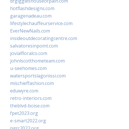
drgiggleshouseofpain.com
hotflashdesigns.com
garagenadeau.com
lifestylechauffeurservice.com
EverNewNails.com
insideoutdecoratingcentre.com
salvatoresinpoint.com
jovialfloralco.com
johnlscotthometeam.com
u-seehomes.com
watersportslagonissi.com
mischieffashion.com
eduwyre.com
retro-interiors.com
theblvd-boise.com
fpet2023.org
e-smart2022.org
ngrc2022.org