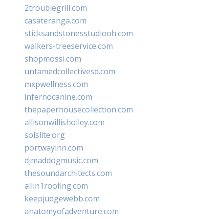
2troublegrill.com
casateranga.com
sticksandstonesstudiooh.com
walkers-treeservice.com
shopmossi.com
untamedcollectivesd.com
mxpwellness.com
infernocanine.com
thepaperhousecollection.com
allisonwillisholley.com
solslite.org
portwayinn.com
djmaddogmusic.com
thesoundarchitects.com
allin1roofing.com
keepjudgewebb.com
anatomyofadventure.com