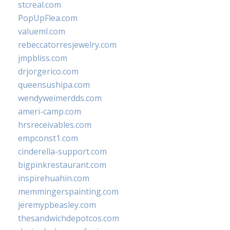
stcreal.com
PopUpFlea.com
valueml.com
rebeccatorresjewelry.com
jmpbliss.com
drjorgerico.com
queensushipa.com
wendyweimerdds.com
ameri-camp.com
hrsreceivables.com
empconst1.com
cinderella-support.com
bigpinkrestaurant.com
inspirehuahin.com
memmingerspainting.com
jeremypbeasley.com
thesandwichdepotcos.com