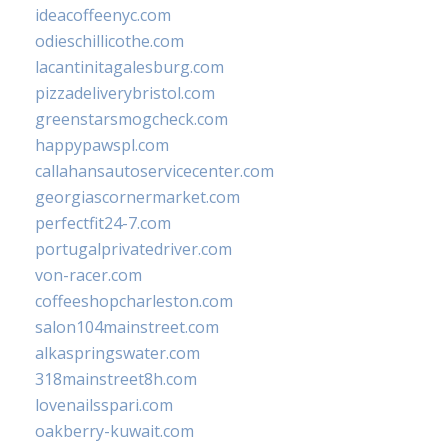
ideacoffeenyc.com
odieschillicothe.com
lacantinitagalesburg.com
pizzadeliverybristol.com
greenstarsmogcheck.com
happypawspl.com
callahansautoservicecenter.com
georgiascornermarket.com
perfectfit24-7.com
portugalprivatedriver.com
von-racer.com
coffeeshopcharleston.com
salon104mainstreet.com
alkaspringswater.com
318mainstreet8h.com
lovenailsspari.com
oakberry-kuwait.com