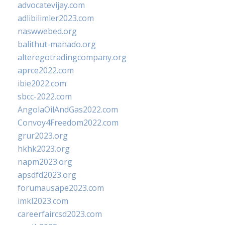
advocatevijay.com
adlibilimler2023.com
naswwebed.org
balithut-manado.org
alteregotradingcompany.org
aprce2022.com
ibie2022.com
sbcc-2022.com
AngolaOilAndGas2022.com
Convoy4Freedom2022.com
grur2023.org
hkhk2023.org
napm2023.org
apsdfd2023.org
forumausape2023.com
imkl2023.com
careerfaircsd2023.com