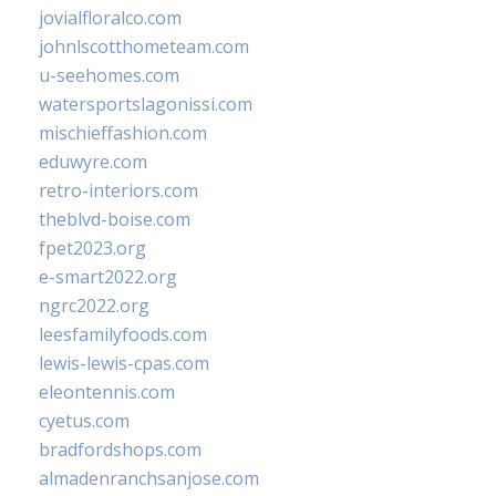
jovialfloralco.com
johnlscotthometeam.com
u-seehomes.com
watersportslagonissi.com
mischieffashion.com
eduwyre.com
retro-interiors.com
theblvd-boise.com
fpet2023.org
e-smart2022.org
ngrc2022.org
leesfamilyfoods.com
lewis-lewis-cpas.com
eleontennis.com
cyetus.com
bradfordshops.com
almadenranchsanjose.com