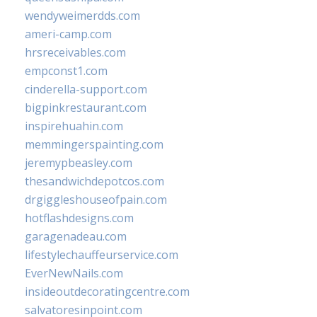
wendyweimerdds.com
ameri-camp.com
hrsreceivables.com
empconst1.com
cinderella-support.com
bigpinkrestaurant.com
inspirehuahin.com
memmingerspainting.com
jeremypbeasley.com
thesandwichdepotcos.com
drgiggleshouseofpain.com
hotflashdesigns.com
garagenadeau.com
lifestylechauffeurservice.com
EverNewNails.com
insideoutdecoratingcentre.com
salvatoresinpoint.com