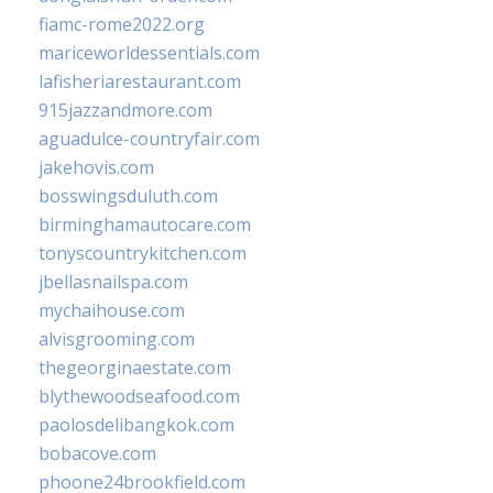
fiamc-rome2022.org
mariceworldessentials.com
lafisheriarestaurant.com
915jazzandmore.com
aguadulce-countryfair.com
jakehovis.com
bosswingsduluth.com
birminghamautocare.com
tonyscountrykitchen.com
jbellasnailspa.com
mychaihouse.com
alvisgrooming.com
thegeorginaestate.com
blythewoodseafood.com
paolosdelibangkok.com
bobacove.com
phoone24brookfield.com