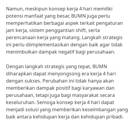
Namun, meskipun konsep kerja 4 hari memiliki
potensi manfaat yang besar, BUMN juga perlu
memperhatikan berbagai aspek terkait pengaturan
jam kerja, sistem penggantian shift, serta
perencanaan kerja yang matang. Langkah strategis
ini perlu diimplementasikan dengan baik agar tidak
menimbulkan dampak negatif bagi perusahaan.
Dengan langkah strategis yang tepat, BUMN
diharapkan dapat menyongsong era kerja 4 hari
dengan sukses. Perubahan ini tidak hanya akan
memberikan dampak positif bagi karyawan dan
perusahaan, tetapi juga bagi masyarakat secara
keseluruhan. Semoga konsep kerja 4 hari dapat
menjadi solusi yang memberikan keseimbangan yang
baik antara kehidupan kerja dan kehidupan pribadi.