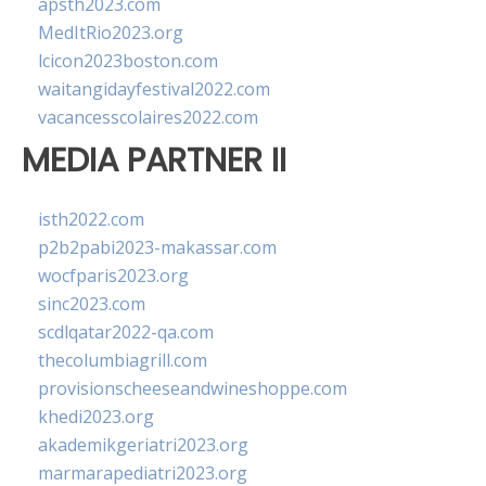
apsth2023.com
MedItRio2023.org
lcicon2023boston.com
waitangidayfestival2022.com
vacancesscolaires2022.com
MEDIA PARTNER II
isth2022.com
p2b2pabi2023-makassar.com
wocfparis2023.org
sinc2023.com
scdlqatar2022-qa.com
thecolumbiagrill.com
provisionscheeseandwineshoppe.com
khedi2023.org
akademikgeriatri2023.org
marmarapediatri2023.org