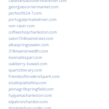
callahansautoservicecenter.com
georgiascornermarket.com
perfectfit24-7.com
portugalprivatedriver.com
von-racer.com
coffeeshopcharleston.com
salon104mainstreet.com
alkaspringswater.com
318mainstreet8h.com
lovenailsspari.com
oakberry-kuwait.com
quartzliterary.com
friendsofbroderickpark.com
studiopiattellina.com
jannagrillspringfield.com
fujiyamacharleston.com
elpatronchardon.com
donglaishun-order.com