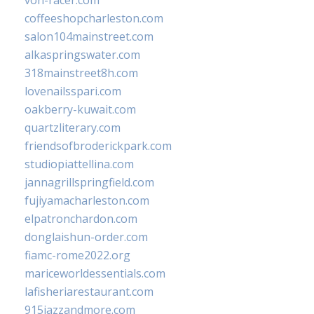
von-racer.com
coffeeshopcharleston.com
salon104mainstreet.com
alkaspringswater.com
318mainstreet8h.com
lovenailsspari.com
oakberry-kuwait.com
quartzliterary.com
friendsofbroderickpark.com
studiopiattellina.com
jannagrillspringfield.com
fujiyamacharleston.com
elpatronchardon.com
donglaishun-order.com
fiamc-rome2022.org
mariceworldessentials.com
lafisheriarestaurant.com
915jazzandmore.com