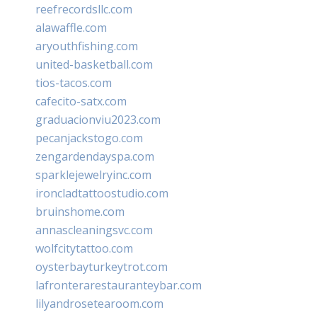
reefrecordsllc.com
alawaffle.com
aryouthfishing.com
united-basketball.com
tios-tacos.com
cafecito-satx.com
graduacionviu2023.com
pecanjackstogo.com
zengardendayspa.com
sparklejewelryinc.com
ironcladtattoostudio.com
bruinshome.com
annascleaningsvc.com
wolfcitytattoo.com
oysterbayturkeytrot.com
lafronterarestauranteybar.com
lilyandrosetearoom.com