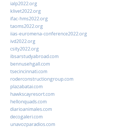
ialp2022.org
klivet2022.org
ifac-hms2022.org
taoms2022.org
iias-euromena-conference2022.org
ivd2022.org
csity2022.org
ibsarstudyabroad.com
bennusehgall.com
tsecincinnati.com
roderconstructiongroup.com
plazabatai.com
hawkscayresort.com
hellonquads.com
diarioanimales.com
decogaleri.com
unavozparadios.com