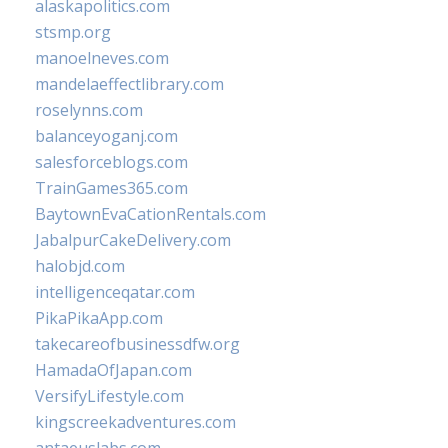
alaskapolitics.com
stsmp.org
manoelneves.com
mandelaeffectlibrary.com
roselynns.com
balanceyoganj.com
salesforceblogs.com
TrainGames365.com
BaytownEvaCationRentals.com
JabalpurCakeDelivery.com
halobjd.com
intelligenceqatar.com
PikaPikaApp.com
takecareofbusinessdfw.org
HamadaOfJapan.com
VersifyLifestyle.com
kingscreekadventures.com