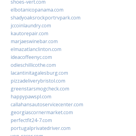
shoes-vert.com
elbotanicopanama.com
shadyoaksrockportrvpark.com
jccoinlaundry.com
kautorepair.com
marjaeswinebar.com
elmazatlanclinton.com
ideacoffeenyc.com
odieschillicothe.com
lacantinitagalesburg.com
pizzadeliverybristol.com
greenstarsmogcheck.com
happypawspl.com
callahansautoservicecenter.com
georgiascornermarket.com
perfectfit24-7.com
portugalprivatedriver.com