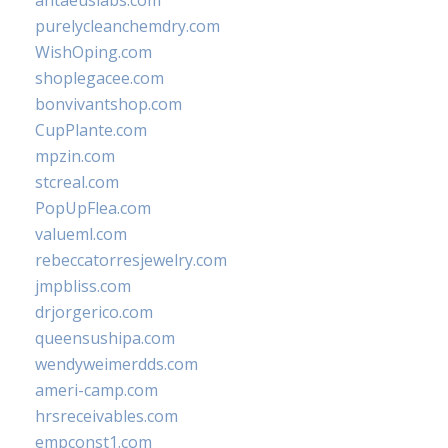
antaeuslabs.com
purelycleanchemdry.com
WishOping.com
shoplegacee.com
bonvivantshop.com
CupPlante.com
mpzin.com
stcreal.com
PopUpFlea.com
valueml.com
rebeccatorresjewelry.com
jmpbliss.com
drjorgerico.com
queensushipa.com
wendyweimerdds.com
ameri-camp.com
hrsreceivables.com
empconst1.com