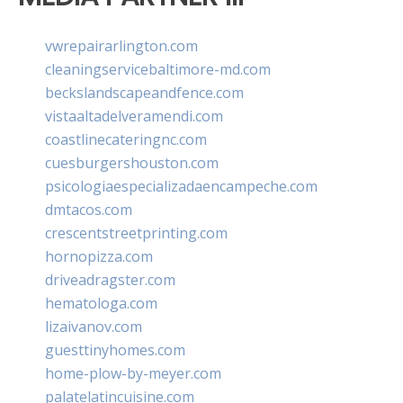
vwrepairarlington.com
cleaningservicebaltimore-md.com
beckslandscapeandfence.com
vistaaltadelveramendi.com
coastlinecateringnc.com
cuesburgershouston.com
psicologiaespecializadaencampeche.com
dmtacos.com
crescentstreetprinting.com
hornopizza.com
driveadragster.com
hematologa.com
lizaivanov.com
guesttinyhomes.com
home-plow-by-meyer.com
palatelatincuisine.com