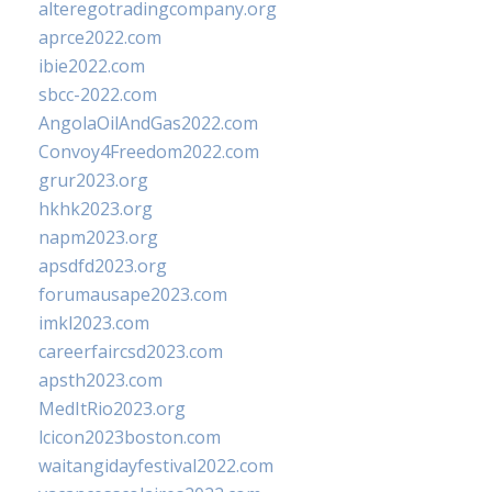
alteregotradingcompany.org
aprce2022.com
ibie2022.com
sbcc-2022.com
AngolaOilAndGas2022.com
Convoy4Freedom2022.com
grur2023.org
hkhk2023.org
napm2023.org
apsdfd2023.org
forumausape2023.com
imkl2023.com
careerfaircsd2023.com
apsth2023.com
MedItRio2023.org
lcicon2023boston.com
waitangidayfestival2022.com