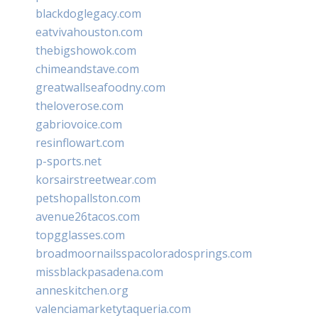
blackdoglegacy.com
eatvivahouston.com
thebigshowok.com
chimeandstave.com
greatwallseafoodny.com
theloverose.com
gabriovoice.com
resinflowart.com
p-sports.net
korsairstreetwear.com
petshopallston.com
avenue26tacos.com
topgglasses.com
broadmoornailsspacoloradosprings.com
missblackpasadena.com
anneskitchen.org
valenciamarketytaqueria.com