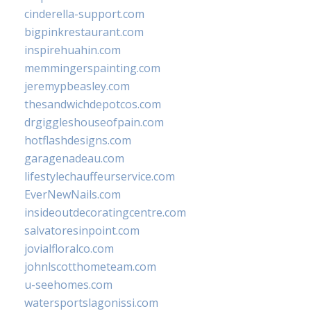
cinderella-support.com
bigpinkrestaurant.com
inspirehuahin.com
memmingerspainting.com
jeremypbeasley.com
thesandwichdepotcos.com
drgiggleshouseofpain.com
hotflashdesigns.com
garagenadeau.com
lifestylechauffeurservice.com
EverNewNails.com
insideoutdecoratingcentre.com
salvatoresinpoint.com
jovialfloralco.com
johnlscotthometeam.com
u-seehomes.com
watersportslagonissi.com