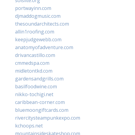
solslite.org
portwayinn.com
djmaddogmusic.com
thesoundarchitects.com
allin1roofing.com
keepjudgewebb.com
anatomyofadventure.com
drivancastillo.com
cmmedspa.com
midletontkd.com
gardensandgrills.com
basilfoodwine.com
nikko-tochigi.net
caribbean-corner.com
bluemoongiftcards.com
rivercitysteampunkexpo.com
kchoops.net
mountainsideskateshop.com