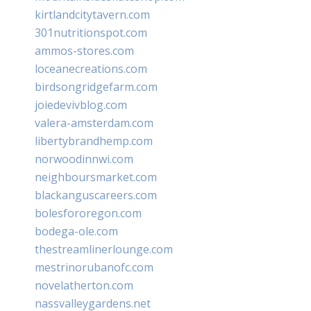
kirtlandcitytavern.com
301nutritionspot.com
ammos-stores.com
loceanecreations.com
birdsongridgefarm.com
joiedevivblog.com
valera-amsterdam.com
libertybrandhemp.com
norwoodinnwi.com
neighboursmarket.com
blackanguscareers.com
bolesfororegon.com
bodega-ole.com
thestreamlinerlounge.com
mestrinorubanofc.com
novelatherton.com
nassvalleygardens.net