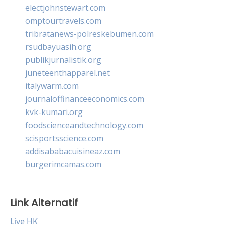
electjohnstewart.com
omptourtravels.com
tribratanews-polreskebumen.com
rsudbayuasih.org
publikjurnalistik.org
juneteenthapparel.net
italywarm.com
journaloffinanceeconomics.com
kvk-kumari.org
foodscienceandtechnology.com
scisportsscience.com
addisababacuisineaz.com
burgerimcamas.com
Link Alternatif
Live HK