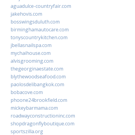
aguadulce-countryfair.com
jakehovis.com
bosswingsduluth.com
birminghamautocare.com
tonyscountrykitchen.com
jbellasnailspa.com
mychaihouse.com
alvisgrooming.com
thegeorginaestate.com
blythewoodseafood.com
paolosdelibangkok.com
bobacove.com
phoone24brookfield.com
mickeybarmama.com
roadwayconstructioninc.com
shopdragonflyboutique.com
sportszilla.org