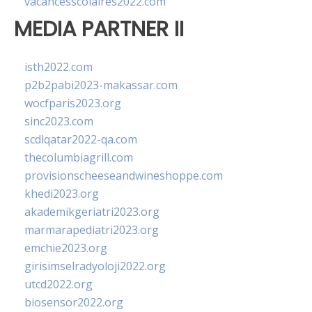
vacancesscolaires2022.com
MEDIA PARTNER II
isth2022.com
p2b2pabi2023-makassar.com
wocfparis2023.org
sinc2023.com
scdlqatar2022-qa.com
thecolumbiagrill.com
provisionscheeseandwineshoppe.com
khedi2023.org
akademikgeriatri2023.org
marmarapediatri2023.org
emchie2023.org
girisimselradyoloji2022.org
utcd2022.org
biosensor2022.org