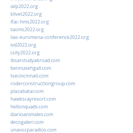
ialp2022.org
klivet2022.org
ifac-hms2022.org
taoms2022.org
iias-euromena-conference2022.org
ivd2022.org
csity2022.org
ibsarstudyabroad.com
bennusehgall.com
tsecincinnati.com
roderconstructiongroup.com
plazabatai.com
hawkscayresort.com
hellonquads.com
diarioanimales.com
decogaleri.com
unavozparadios.com