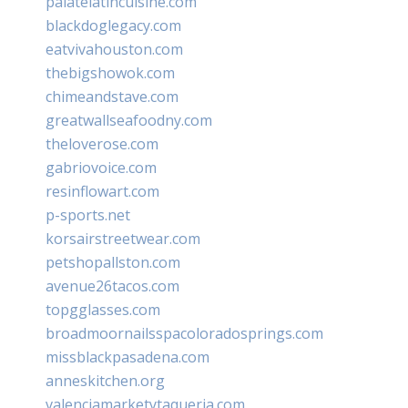
palatelatincuisine.com
blackdoglegacy.com
eatvivahouston.com
thebigshowok.com
chimeandstave.com
greatwallseafoodny.com
theloverose.com
gabriovoice.com
resinflowart.com
p-sports.net
korsairstreetwear.com
petshopallston.com
avenue26tacos.com
topgglasses.com
broadmoornailsspacoloradosprings.com
missblackpasadena.com
anneskitchen.org
valenciamarketytaqueria.com