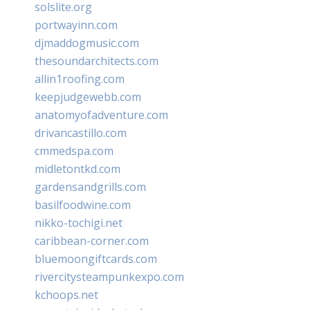
solslite.org
portwayinn.com
djmaddogmusic.com
thesoundarchitects.com
allin1roofing.com
keepjudgewebb.com
anatomyofadventure.com
drivancastillo.com
cmmedspa.com
midletontkd.com
gardensandgrills.com
basilfoodwine.com
nikko-tochigi.net
caribbean-corner.com
bluemoongiftcards.com
rivercitysteampunkexpo.com
kchoops.net