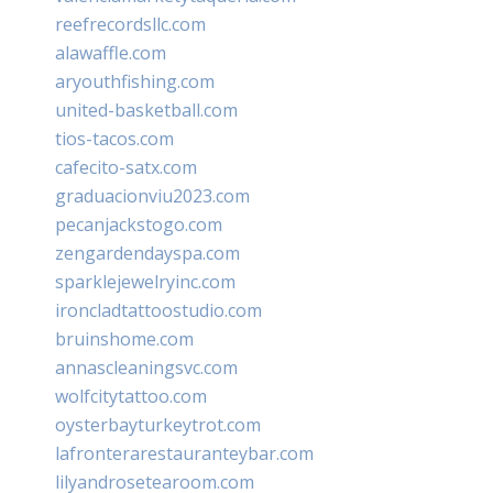
reefrecordsllc.com
alawaffle.com
aryouthfishing.com
united-basketball.com
tios-tacos.com
cafecito-satx.com
graduacionviu2023.com
pecanjackstogo.com
zengardendayspa.com
sparklejewelryinc.com
ironcladtattoostudio.com
bruinshome.com
annascleaningsvc.com
wolfcitytattoo.com
oysterbayturkeytrot.com
lafronterarestauranteybar.com
lilyandrosetearoom.com