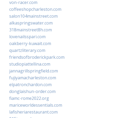
von-racer.com
coffeeshopcharleston.com
salon104mainstreet.com
alkaspringswater.com
318mainstreet8h.com
lovenailsspari.com
oakberry-kuwait.com
quartzliterary.com
friendsofbroderickpark.com
studiopiattellina.com
jannagrillspringfield.com
fujiyamacharleston.com
elpatronchardon.com
donglaishun-order.com
fiamc-rome2022.org
mariceworldessentials.com
lafisheriarestaurant.com