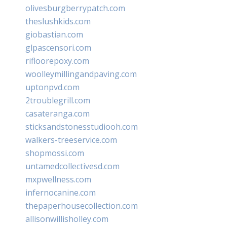
olivesburgberrypatch.com
theslushkids.com
giobastian.com
glpascensori.com
rifloorepoxy.com
woolleymillingandpaving.com
uptonpvd.com
2troublegrill.com
casateranga.com
sticksandstonesstudiooh.com
walkers-treeservice.com
shopmossi.com
untamedcollectivesd.com
mxpwellness.com
infernocanine.com
thepaperhousecollection.com
allisonwillisholley.com