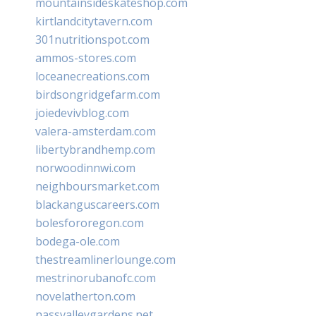
mountainsideskateshop.com
kirtlandcitytavern.com
301nutritionspot.com
ammos-stores.com
loceanecreations.com
birdsongridgefarm.com
joiedevivblog.com
valera-amsterdam.com
libertybrandhemp.com
norwoodinnwi.com
neighboursmarket.com
blackanguscareers.com
bolesfororegon.com
bodega-ole.com
thestreamlinerlounge.com
mestrinorubanofc.com
novelatherton.com
nassvalleygardens.net