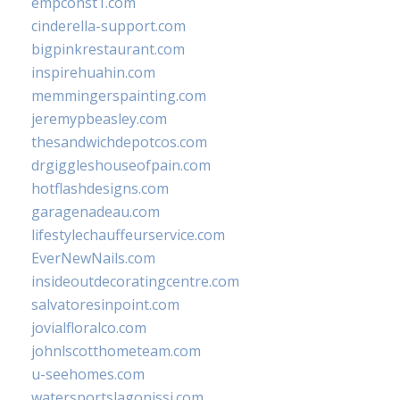
empconst1.com
cinderella-support.com
bigpinkrestaurant.com
inspirehuahin.com
memmingerspainting.com
jeremypbeasley.com
thesandwichdepotcos.com
drgiggleshouseofpain.com
hotflashdesigns.com
garagenadeau.com
lifestylechauffeurservice.com
EverNewNails.com
insideoutdecoratingcentre.com
salvatoresinpoint.com
jovialfloralco.com
johnlscotthometeam.com
u-seehomes.com
watersportslagonissi.com