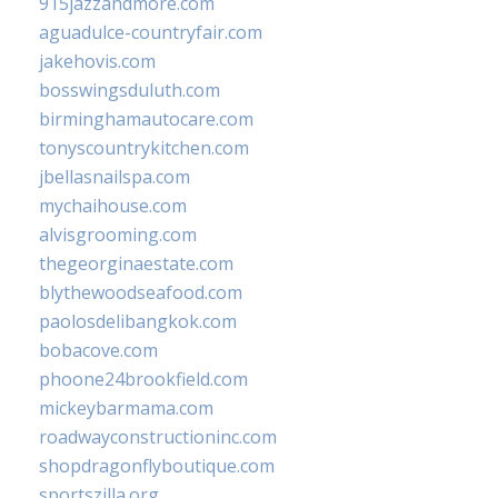
915jazzandmore.com
aguadulce-countryfair.com
jakehovis.com
bosswingsduluth.com
birminghamautocare.com
tonyscountrykitchen.com
jbellasnailspa.com
mychaihouse.com
alvisgrooming.com
thegeorginaestate.com
blythewoodseafood.com
paolosdelibangkok.com
bobacove.com
phoone24brookfield.com
mickeybarmama.com
roadwayconstructioninc.com
shopdragonflyboutique.com
sportszilla.org