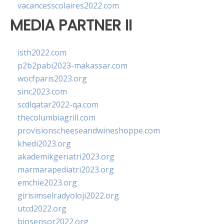
vacancesscolaires2022.com
MEDIA PARTNER II
isth2022.com
p2b2pabi2023-makassar.com
wocfparis2023.org
sinc2023.com
scdlqatar2022-qa.com
thecolumbiagrill.com
provisionscheeseandwineshoppe.com
khedi2023.org
akademikgeriatri2023.org
marmarapediatri2023.org
emchie2023.org
girisimselradyoloji2022.org
utcd2022.org
biosensor2022.org