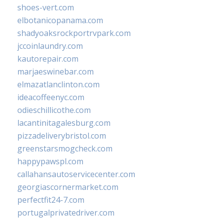
shoes-vert.com
elbotanicopanama.com
shadyoaksrockportrvpark.com
jccoinlaundry.com
kautorepair.com
marjaeswinebar.com
elmazatlanclinton.com
ideacoffeenyc.com
odieschillicothe.com
lacantinitagalesburg.com
pizzadeliverybristol.com
greenstarsmogcheck.com
happypawspl.com
callahansautoservicecenter.com
georgiascornermarket.com
perfectfit24-7.com
portugalprivatedriver.com