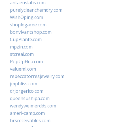
antaeuslabs.com
purelycleanchemdry.com
WishOping.com
shoplegacee.com
bonvivantshop.com
CupPlante.com
mpzin.com
stcreal.com
PopUpFlea.com
valueml.com
rebeccatorresjewelry.com
jmpbliss.com
drjorgerico.com
queensushipa.com
wendyweimerdds.com
ameri-camp.com
hrsreceivables.com