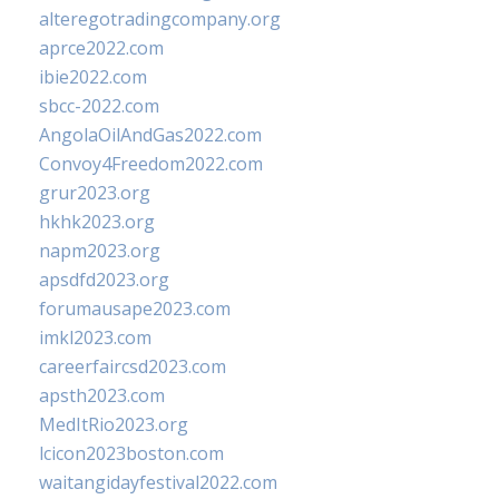
alteregotradingcompany.org
aprce2022.com
ibie2022.com
sbcc-2022.com
AngolaOilAndGas2022.com
Convoy4Freedom2022.com
grur2023.org
hkhk2023.org
napm2023.org
apsdfd2023.org
forumausape2023.com
imkl2023.com
careerfaircsd2023.com
apsth2023.com
MedItRio2023.org
lcicon2023boston.com
waitangidayfestival2022.com