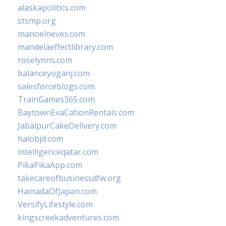
alaskapolitics.com
stsmp.org
manoelneves.com
mandelaeffectlibrary.com
roselynns.com
balanceyoganj.com
salesforceblogs.com
TrainGames365.com
BaytownEvaCationRentals.com
JabalpurCakeDelivery.com
halobjd.com
intelligenceqatar.com
PikaPikaApp.com
takecareofbusinessdfw.org
HamadaOfJapan.com
VersifyLifestyle.com
kingscreekadventures.com