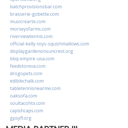
batchprovisionsbar.com
brasserie-gobette.com
musicrearte.com
morseysfarms.com
riverviewtennis.com
official-kelly-toys-squishmallows.com
displaygardenonsuncrest.org
bbq-empire-usa.com
feedstoreva.com
drogopets.com
ediblechalk.com
tabletennisnearme.com
oaksofa.com
soultacohtx.com
capishcaps.com
gpsyfl.org