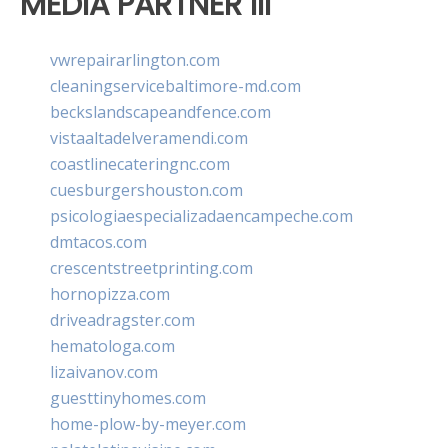
MEDIA PARTNER III
vwrepairarlington.com
cleaningservicebaltimore-md.com
beckslandscapeandfence.com
vistaaltadelveramendi.com
coastlinecateringnc.com
cuesburgershouston.com
psicologiaespecializadaencampeche.com
dmtacos.com
crescentstreetprinting.com
hornopizza.com
driveadragster.com
hematologa.com
lizaivanov.com
guesttinyhomes.com
home-plow-by-meyer.com