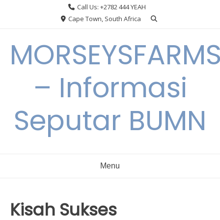
Skip
Call Us: +2782 444 YEAH
to
Cape Town, South Africa
content
MORSEYSFARM
– Informasi
Seputar BUMN
Menu
Kisah Sukses