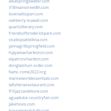
alkaspringswater.com
318mainstreet8h.com
lovenailsspari.com
oakberry-kuwait.com
quartzliterary.com
friendsofbroderickpark.com
studiopiattellina.com
jannagrillspringfield.com
fujiyamacharleston.com
elpatronchardon.com
donglaishun-order.com
fiamc-rome2022.org
mariceworldessentials.com
lafisheriarestaurant.com
915jazzandmore.com
aguadulce-countryfair.com
jakehovis.com
bosswingsduluth.com