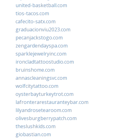
united-basketball.com
tios-tacos.com
cafecito-satx.com
graduacionviu2023.com
pecanjackstogo.com
zengardendayspa.com
sparklejewelryinc.com
ironcladtattoostudio.com
bruinshome.com
annascleaningsvc.com
wolfcitytattoo.com
oysterbayturkeytrot.com
lafronterarestauranteybar.com
lilyandrosetearoom.com
olivesburgberrypatch.com
theslushkids.com
giobastian.com