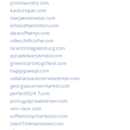
jccoinlaundry.com
kautorepair.com
marjaeswinebar.com
elmazatlanclinton.com
ideacoffeenyc.com
odieschillicothe.com
lacantinitagalesburg.com
pizzadeliverybristol.com
greenstarsmogcheck.com
happypawspl.com
callahansautoservicecenter.com
georgiascornermarket.com
perfectfit24-7.com
portugalprivatedriver.com
von-racer.com
coffeeshopcharleston.com
salon104mainstreet.com