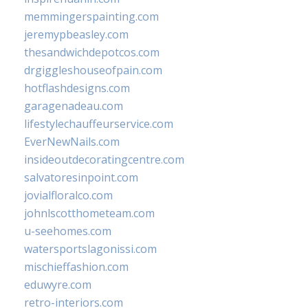
memmingerspainting.com
jeremypbeasley.com
thesandwichdepotcos.com
drgiggleshouseofpain.com
hotflashdesigns.com
garagenadeau.com
lifestylechauffeurservice.com
EverNewNails.com
insideoutdecoratingcentre.com
salvatoresinpoint.com
jovialfloralco.com
johnlscotthometeam.com
u-seehomes.com
watersportslagonissi.com
mischieffashion.com
eduwyre.com
retro-interiors.com