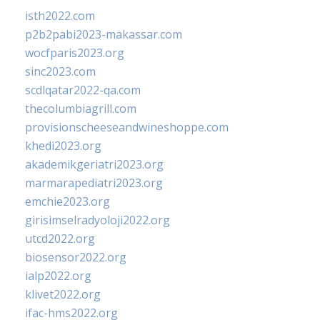
isth2022.com
p2b2pabi2023-makassar.com
wocfparis2023.org
sinc2023.com
scdlqatar2022-qa.com
thecolumbiagrill.com
provisionscheeseandwineshoppe.com
khedi2023.org
akademikgeriatri2023.org
marmarapediatri2023.org
emchie2023.org
girisimselradyoloji2022.org
utcd2022.org
biosensor2022.org
ialp2022.org
klivet2022.org
ifac-hms2022.org