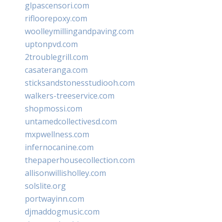
glpascensori.com
rifloorepoxy.com
woolleymillingandpaving.com
uptonpvd.com
2troublegrill.com
casateranga.com
sticksandstonesstudiooh.com
walkers-treeservice.com
shopmossi.com
untamedcollectivesd.com
mxpwellness.com
infernocanine.com
thepaperhousecollection.com
allisonwillisholley.com
solslite.org
portwayinn.com
djmaddogmusic.com