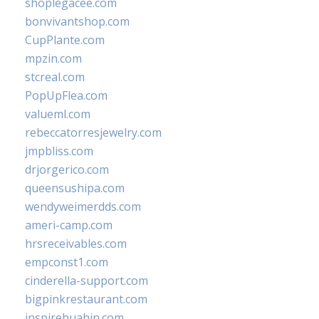
shoplegacee.com
bonvivantshop.com
CupPlante.com
mpzin.com
stcreal.com
PopUpFlea.com
valueml.com
rebeccatorresjewelry.com
jmpbliss.com
drjorgerico.com
queensushipa.com
wendyweimerdds.com
ameri-camp.com
hrsreceivables.com
empconst1.com
cinderella-support.com
bigpinkrestaurant.com
inspirehuahin.com