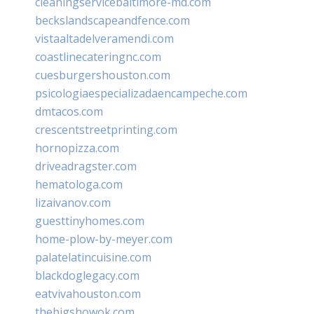
cleaningservicebaltimore-md.com
beckslandscapeandfence.com
vistaaltadelveramendi.com
coastlinecateringnc.com
cuesburgershouston.com
psicologiaespecializadaencampeche.com
dmtacos.com
crescentstreetprinting.com
hornopizza.com
driveadragster.com
hematologa.com
lizaivanov.com
guesttinyhomes.com
home-plow-by-meyer.com
palatelatincuisine.com
blackdoglegacy.com
eatvivahouston.com
thebigshowok.com