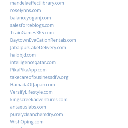
mandelaeffectlibrary.com
roselynns.com
balanceyoganj.com
salesforceblogs.com
TrainGames365.com
BaytownEvaCationRentals.com
JabalpurCakeDelivery.com
halobjd.com
intelligenceqatar.com
PikaPikaApp.com
takecareofbusinessdfw.org
HamadaOfJapan.com
VersifyLifestyle.com
kingscreekadventures.com
antaeuslabs.com
purelycleanchemdry.com
WishOping.com