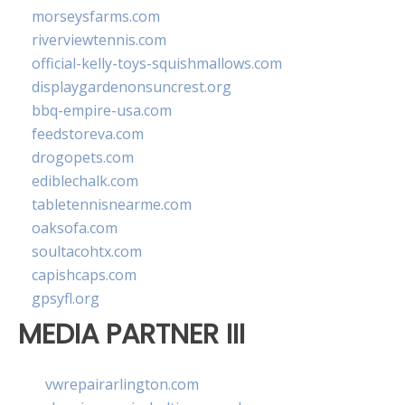
morseysfarms.com
riverviewtennis.com
official-kelly-toys-squishmallows.com
displaygardenonsuncrest.org
bbq-empire-usa.com
feedstoreva.com
drogopets.com
ediblechalk.com
tabletennisnearme.com
oaksofa.com
soultacohtx.com
capishcaps.com
gpsyfl.org
MEDIA PARTNER III
vwrepairarlington.com