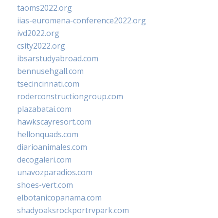
taoms2022.org
iias-euromena-conference2022.org
ivd2022.org
csity2022.org
ibsarstudyabroad.com
bennusehgall.com
tsecincinnati.com
roderconstructiongroup.com
plazabatai.com
hawkscayresort.com
hellonquads.com
diarioanimales.com
decogaleri.com
unavozparadios.com
shoes-vert.com
elbotanicopanama.com
shadyoaksrockportrvpark.com