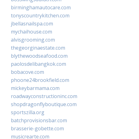
birminghamautocare.com
tonyscountrykitchen.com
jbellasnailspa.com
mychaihouse.com
alvisgrooming.com
thegeorginaestate.com
blythewoodseafood.com
paolosdelibangkok.com
bobacove.com
phoone24brookfield.com
mickeybarmama.com
roadwayconstructioninc.com
shopdragonflyboutique.com
sportszilla.org
batchprovisionsbar.com
brasserie-gobette.com
musicrearte.com