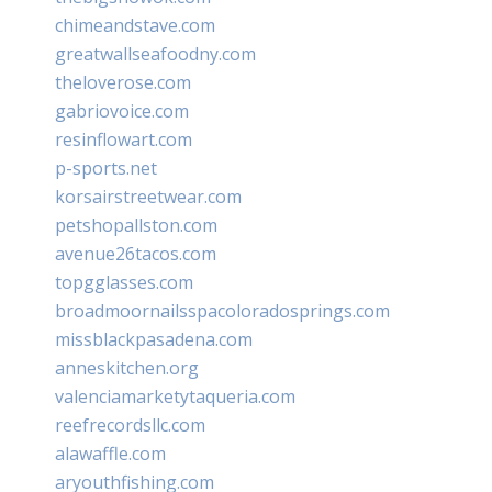
chimeandstave.com
greatwallseafoodny.com
theloverose.com
gabriovoice.com
resinflowart.com
p-sports.net
korsairstreetwear.com
petshopallston.com
avenue26tacos.com
topgglasses.com
broadmoornailsspacoloradosprings.com
missblackpasadena.com
anneskitchen.org
valenciamarketytaqueria.com
reefrecordsllc.com
alawaffle.com
aryouthfishing.com