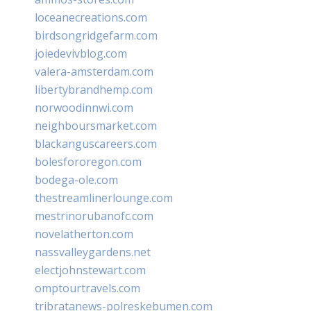
loceanecreations.com
birdsongridgefarm.com
joiedevivblog.com
valera-amsterdam.com
libertybrandhemp.com
norwoodinnwi.com
neighboursmarket.com
blackanguscareers.com
bolesfororegon.com
bodega-ole.com
thestreamlinerlounge.com
mestrinorubanofc.com
novelatherton.com
nassvalleygardens.net
electjohnstewart.com
omptourtravels.com
tribratanews-polreskebumen.com