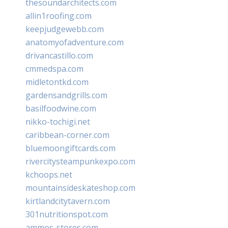
thesoundarchitects.com
allin1roofing.com
keepjudgewebb.com
anatomyofadventure.com
drivancastillo.com
cmmedspa.com
midletontkd.com
gardensandgrills.com
basilfoodwine.com
nikko-tochigi.net
caribbean-corner.com
bluemoongiftcards.com
rivercitysteampunkexpo.com
kchoops.net
mountainsideskateshop.com
kirtlandcitytavern.com
301nutritionspot.com
ammos-stores.com