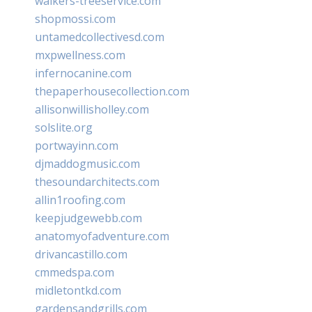
walkers-treeservice.com
shopmossi.com
untamedcollectivesd.com
mxpwellness.com
infernocanine.com
thepaperhousecollection.com
allisonwillisholley.com
solslite.org
portwayinn.com
djmaddogmusic.com
thesoundarchitects.com
allin1roofing.com
keepjudgewebb.com
anatomyofadventure.com
drivancastillo.com
cmmedspa.com
midletontkd.com
gardensandgrills.com