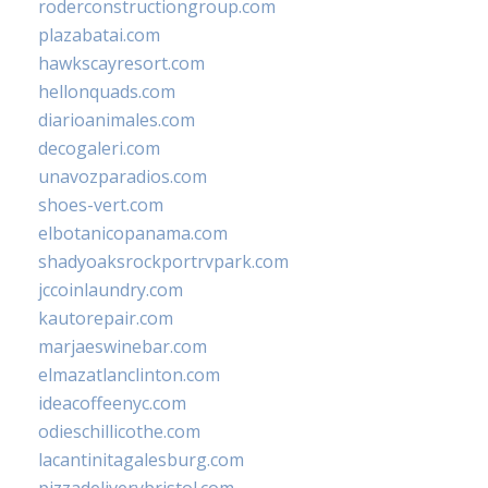
roderconstructiongroup.com
plazabatai.com
hawkscayresort.com
hellonquads.com
diarioanimales.com
decogaleri.com
unavozparadios.com
shoes-vert.com
elbotanicopanama.com
shadyoaksrockportrvpark.com
jccoinlaundry.com
kautorepair.com
marjaeswinebar.com
elmazatlanclinton.com
ideacoffeenyc.com
odieschillicothe.com
lacantinitagalesburg.com