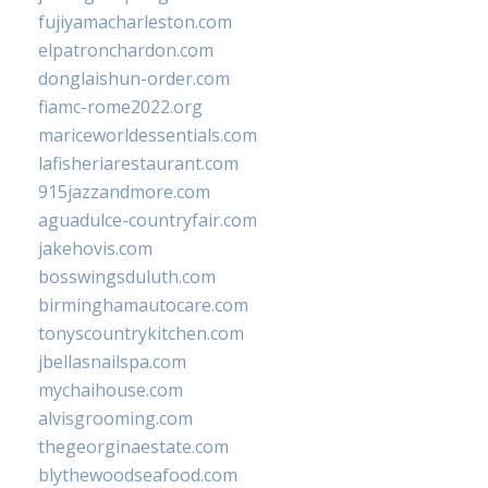
fujiyamacharleston.com
elpatronchardon.com
donglaishun-order.com
fiamc-rome2022.org
mariceworldessentials.com
lafisheriarestaurant.com
915jazzandmore.com
aguadulce-countryfair.com
jakehovis.com
bosswingsduluth.com
birminghamautocare.com
tonyscountrykitchen.com
jbellasnailspa.com
mychaihouse.com
alvisgrooming.com
thegeorginaestate.com
blythewoodseafood.com