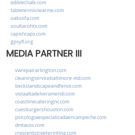
ediblechalk.com
tabletennisnearme.com
oaksofa.com
soultacohtx.com
capishcaps.com
gpsyfl.org
MEDIA PARTNER III
vwrepairarlington.com
cleaningservicebaltimore-md.com
beckslandscapeandfence.com
vistaaltadelveramendi.com
coastlinecateringnc.com
cuesburgershouston.com
psicologiaespecializadaencampeche.com
dmtacos.com
crescentstreetprinting.com