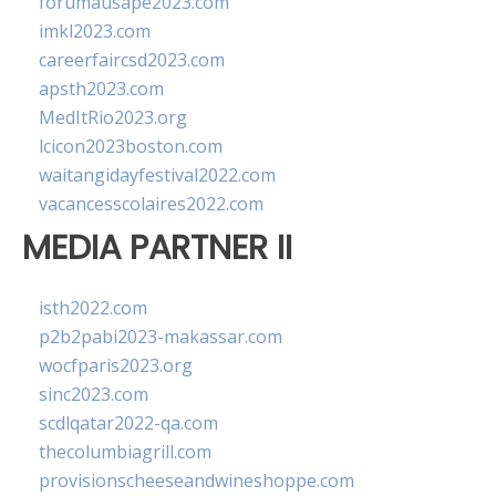
forumausape2023.com
imkl2023.com
careerfaircsd2023.com
apsth2023.com
MedItRio2023.org
lcicon2023boston.com
waitangidayfestival2022.com
vacancesscolaires2022.com
MEDIA PARTNER II
isth2022.com
p2b2pabi2023-makassar.com
wocfparis2023.org
sinc2023.com
scdlqatar2022-qa.com
thecolumbiagrill.com
provisionscheeseandwineshoppe.com