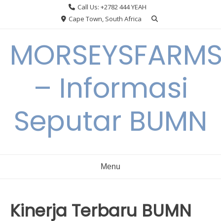
Skip
Call Us: +2782 444 YEAH
to
Cape Town, South Africa
content
MORSEYSFARM
– Informasi
Seputar BUMN
Menu
Kinerja Terbaru BUMN