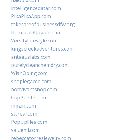
halobjd.com
intelligenceqatar.com
PikaPikaApp.com
takecareofbusinessdfw.org
HamadaOfJapan.com
VersifyLifestyle.com
kingscreekadventures.com
antaeuslabs.com
purelycleanchemdry.com
WishOping.com
shoplegacee.com
bonvivantshop.com
CupPlante.com
mpzin.com
stcreal.com
PopUpFlea.com
valueml.com
rebeccatorresjewelry.com