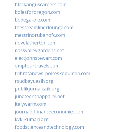
blackanguscareers.com
bolesfororegon.com
bodega-ole.com
thestreamlinerlounge.com
mestrinorubanofc.com
novelatherton.com
nassvalleygardens.net
electjohnstewart.com
omptourtravels.com
tribratanews-polreskebumen.com
rsudbayuasih.org
publikjurnalistik.org
juneteenthapparel.net
italywarm.com
journaloffinanceeconomics.com
kvk-kumari.org
foodscienceandtechnology.com