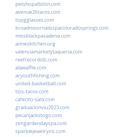
petshopallston.com
avenue26tacos.com
topgglasses.com
broadmoornailsspacoloradosprings.com
missblackpasadena.com
anneskitchen.org
valenciamarketytaqueria.com
reefrecordsllc.com
alawaffle.com
aryouthfishing.com
united-basketball.com
tios-tacos.com
cafecito-satx.com
graduacionviu2023.com
pecanjackstogo.com
zengardendayspa.com
sparklejewelryinc.com