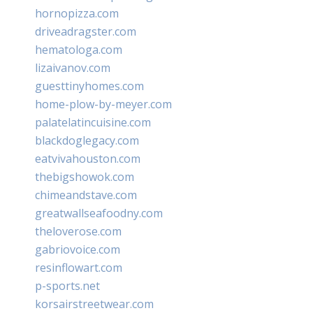
hornopizza.com
driveadragster.com
hematologa.com
lizaivanov.com
guesttinyhomes.com
home-plow-by-meyer.com
palatelatincuisine.com
blackdoglegacy.com
eatvivahouston.com
thebigshowok.com
chimeandstave.com
greatwallseafoodny.com
theloverose.com
gabriovoice.com
resinflowart.com
p-sports.net
korsairstreetwear.com