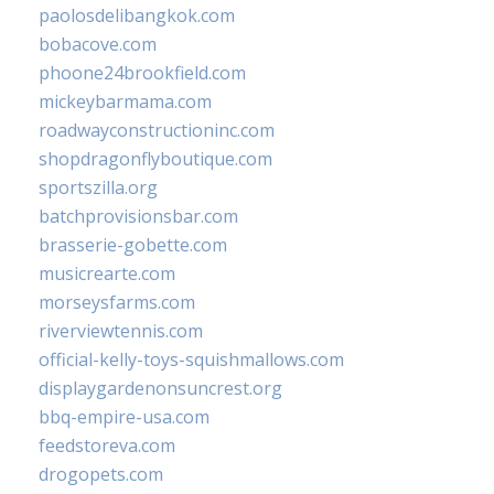
paolosdelibangkok.com
bobacove.com
phoone24brookfield.com
mickeybarmama.com
roadwayconstructioninc.com
shopdragonflyboutique.com
sportszilla.org
batchprovisionsbar.com
brasserie-gobette.com
musicrearte.com
morseysfarms.com
riverviewtennis.com
official-kelly-toys-squishmallows.com
displaygardenonsuncrest.org
bbq-empire-usa.com
feedstoreva.com
drogopets.com