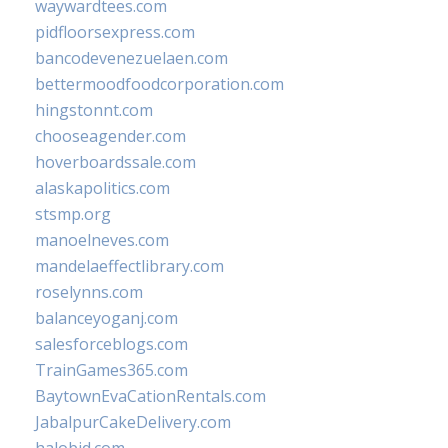
waywardtees.com
pidfloorsexpress.com
bancodevenezuelaen.com
bettermoodfoodcorporation.com
hingstonnt.com
chooseagender.com
hoverboardssale.com
alaskapolitics.com
stsmp.org
manoelneves.com
mandelaeffectlibrary.com
roselynns.com
balanceyoganj.com
salesforceblogs.com
TrainGames365.com
BaytownEvaCationRentals.com
JabalpurCakeDelivery.com