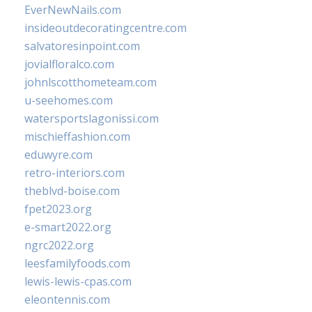
EverNewNails.com
insideoutdecoratingcentre.com
salvatoresinpoint.com
jovialfloralco.com
johnlscotthometeam.com
u-seehomes.com
watersportslagonissi.com
mischieffashion.com
eduwyre.com
retro-interiors.com
theblvd-boise.com
fpet2023.org
e-smart2022.org
ngrc2022.org
leesfamilyfoods.com
lewis-lewis-cpas.com
eleontennis.com