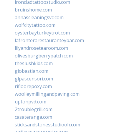
ironcladtattoostudio.com
bruinshome.com
annascleaningsvc.com
wolfcitytattoo.com
oysterbayturkeytrot.com
lafronterarestauranteybar.com
lilyandrosetearoom.com
olivesburgberrypatch.com
theslushkids.com
giobastian.com
glpascensori.com
rifloorepoxy.com
woolleymillingandpaving.com
uptonpvd.com
2troublegrill.com
casateranga.com
sticksandstonesstudiooh.com