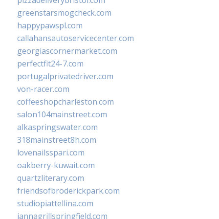
pizzadeliverybristol.com
greenstarsmogcheck.com
happypawspl.com
callahansautoservicecenter.com
georgiascornermarket.com
perfectfit24-7.com
portugalprivatedriver.com
von-racer.com
coffeeshopcharleston.com
salon104mainstreet.com
alkaspringswater.com
318mainstreet8h.com
lovenailsspari.com
oakberry-kuwait.com
quartzliterary.com
friendsofbroderickpark.com
studiopiattellina.com
jannagrillspringfield.com