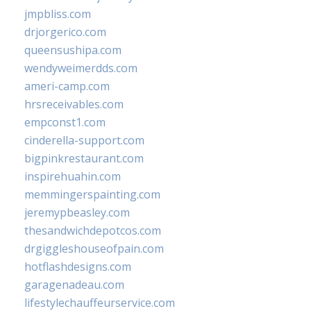
jmpbliss.com
drjorgerico.com
queensushipa.com
wendyweimerdds.com
ameri-camp.com
hrsreceivables.com
empconst1.com
cinderella-support.com
bigpinkrestaurant.com
inspirehuahin.com
memmingerspainting.com
jeremypbeasley.com
thesandwichdepotcos.com
drgiggleshouseofpain.com
hotflashdesigns.com
garagenadeau.com
lifestylechauffeurservice.com