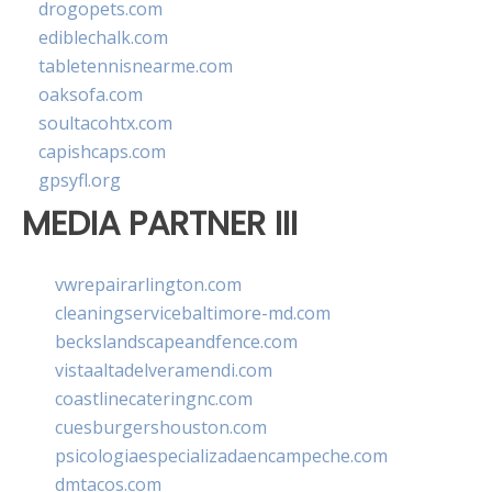
drogopets.com
ediblechalk.com
tabletennisnearme.com
oaksofa.com
soultacohtx.com
capishcaps.com
gpsyfl.org
MEDIA PARTNER III
vwrepairarlington.com
cleaningservicebaltimore-md.com
beckslandscapeandfence.com
vistaaltadelveramendi.com
coastlinecateringnc.com
cuesburgershouston.com
psicologiaespecializadaencampeche.com
dmtacos.com