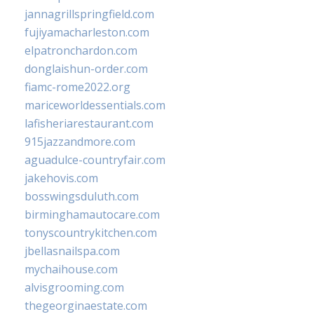
jannagrillspringfield.com
fujiyamacharleston.com
elpatronchardon.com
donglaishun-order.com
fiamc-rome2022.org
mariceworldessentials.com
lafisheriarestaurant.com
915jazzandmore.com
aguadulce-countryfair.com
jakehovis.com
bosswingsduluth.com
birminghamautocare.com
tonyscountrykitchen.com
jbellasnailspa.com
mychaihouse.com
alvisgrooming.com
thegeorginaestate.com