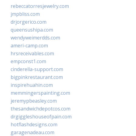
rebeccatorresjewelry.com
jmpbliss.com
drjorgerico.com
queensushipa.com
wendyweimerdds.com
ameri-camp.com
hrsreceivables.com
empconst1.com
cinderella-support.com
bigpinkrestaurant.com
inspirehuahin.com
memmingerspainting.com
jeremypbeasley.com
thesandwichdepotcos.com
drgiggleshouseofpain.com
hotflashdesigns.com
garagenadeau.com