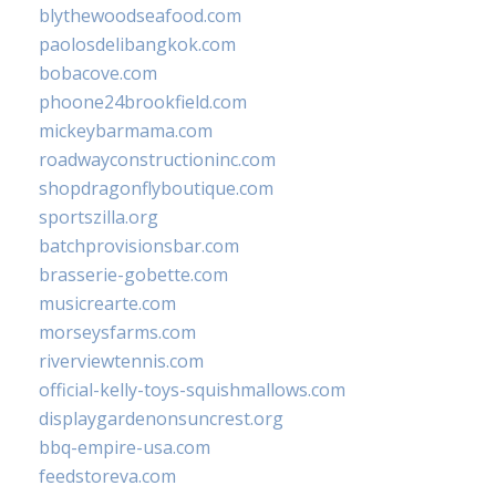
blythewoodseafood.com
paolosdelibangkok.com
bobacove.com
phoone24brookfield.com
mickeybarmama.com
roadwayconstructioninc.com
shopdragonflyboutique.com
sportszilla.org
batchprovisionsbar.com
brasserie-gobette.com
musicrearte.com
morseysfarms.com
riverviewtennis.com
official-kelly-toys-squishmallows.com
displaygardenonsuncrest.org
bbq-empire-usa.com
feedstoreva.com