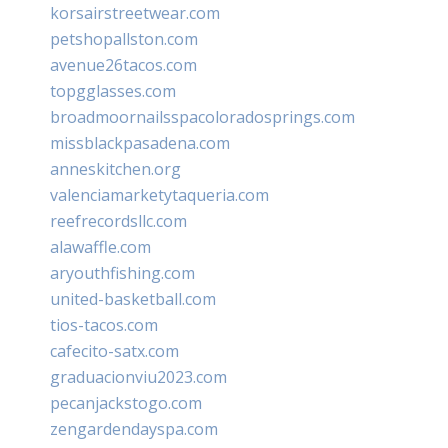
korsairstreetwear.com
petshopallston.com
avenue26tacos.com
topgglasses.com
broadmoornailsspacoloradosprings.com
missblackpasadena.com
anneskitchen.org
valenciamarketytaqueria.com
reefrecordsllc.com
alawaffle.com
aryouthfishing.com
united-basketball.com
tios-tacos.com
cafecito-satx.com
graduacionviu2023.com
pecanjackstogo.com
zengardendayspa.com