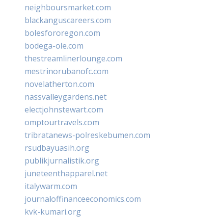
neighboursmarket.com
blackanguscareers.com
bolesfororegon.com
bodega-ole.com
thestreamlinerlounge.com
mestrinorubanofc.com
novelatherton.com
nassvalleygardens.net
electjohnstewart.com
omptourtravels.com
tribratanews-polreskebumen.com
rsudbayuasih.org
publikjurnalistik.org
juneteenthapparel.net
italywarm.com
journaloffinanceeconomics.com
kvk-kumari.org