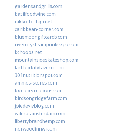
gardensandgrills.com
basilfoodwine.com
nikko-tochigi.net
caribbean-corner.com
bluemoongiftcards.com
rivercitysteampunkexpo.com
kchoops.net
mountainsideskateshop.com
kirtlandcitytavern.com
301nutritionspot.com
ammos-stores.com
loceanecreations.com
birdsongridgefarm.com
joiedevivblog.com
valera-amsterdam.com
libertybrandhemp.com
norwoodinnwi.com