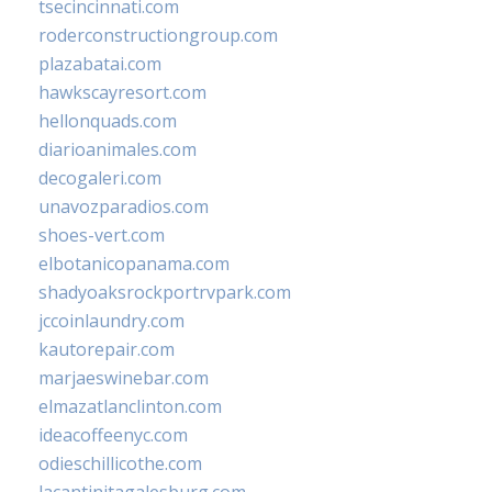
tsecincinnati.com
roderconstructiongroup.com
plazabatai.com
hawkscayresort.com
hellonquads.com
diarioanimales.com
decogaleri.com
unavozparadios.com
shoes-vert.com
elbotanicopanama.com
shadyoaksrockportrvpark.com
jccoinlaundry.com
kautorepair.com
marjaeswinebar.com
elmazatlanclinton.com
ideacoffeenyc.com
odieschillicothe.com