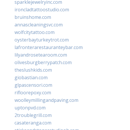
sparklejewelryinc.com
ironcladtattoostudio.com
bruinshome.com
annascleaningsvc.com
wolfcitytattoo.com
oysterbayturkeytrot.com
lafronterarestauranteybar.com
lilyandrosetearoom.com
olivesburgberrypatch.com
theslushkids.com
giobastian.com
glpascensori.com
rifloorepoxy.com
woolleymillingandpaving.com
uptonpvd.com
2troublegrill.com
casateranga.com