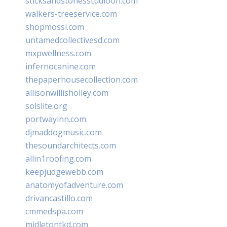
sticksandstonesstudiooh.com
walkers-treeservice.com
shopmossi.com
untamedcollectivesd.com
mxpwellness.com
infernocanine.com
thepaperhousecollection.com
allisonwillisholley.com
solslite.org
portwayinn.com
djmaddogmusic.com
thesoundarchitects.com
allin1roofing.com
keepjudgewebb.com
anatomyofadventure.com
drivancastillo.com
cmmedspa.com
midletontkd.com