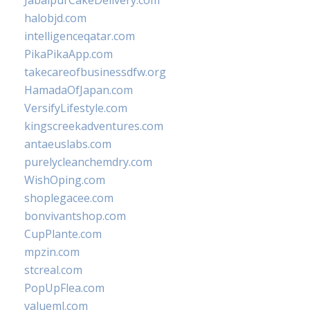
JabalpurCakeDelivery.com
halobjd.com
intelligenceqatar.com
PikaPikaApp.com
takecareofbusinessdfw.org
HamadaOfJapan.com
VersifyLifestyle.com
kingscreekadventures.com
antaeuslabs.com
purelycleanchemdry.com
WishOping.com
shoplegacee.com
bonvivantshop.com
CupPlante.com
mpzin.com
stcreal.com
PopUpFlea.com
valueml.com