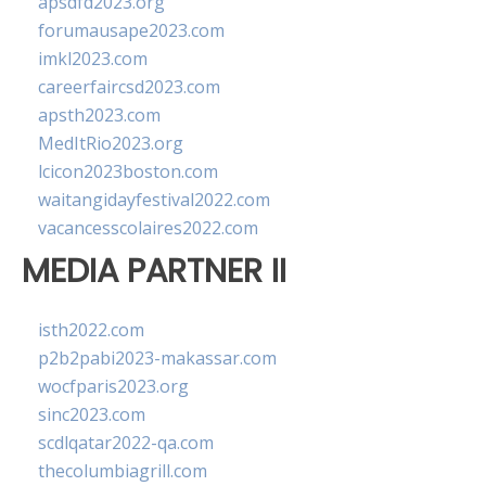
apsdfd2023.org
forumausape2023.com
imkl2023.com
careerfaircsd2023.com
apsth2023.com
MedItRio2023.org
lcicon2023boston.com
waitangidayfestival2022.com
vacancesscolaires2022.com
MEDIA PARTNER II
isth2022.com
p2b2pabi2023-makassar.com
wocfparis2023.org
sinc2023.com
scdlqatar2022-qa.com
thecolumbiagrill.com