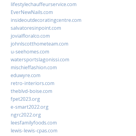
lifestylechauffeurservice.com
EverNewNails.com
insideoutdecoratingcentre.com
salvatoresinpoint.com
jovialfloralco.com
johnlscotthometeam.com
u-seehomes.com
watersportslagonissi.com
mischieffashion.com
eduwyre.com
retro-interiors.com
theblvd-boise.com
fpet2023.org
e-smart2022.org
ngrc2022.org
leesfamilyfoods.com
lewis-lewis-cpas.com