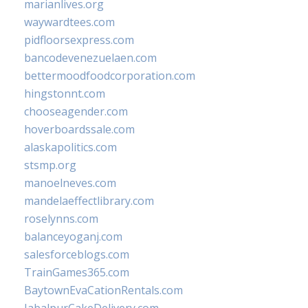
marianlives.org
waywardtees.com
pidfloorsexpress.com
bancodevenezuelaen.com
bettermoodfoodcorporation.com
hingstonnt.com
chooseagender.com
hoverboardssale.com
alaskapolitics.com
stsmp.org
manoelneves.com
mandelaeffectlibrary.com
roselynns.com
balanceyoganj.com
salesforceblogs.com
TrainGames365.com
BaytownEvaCationRentals.com