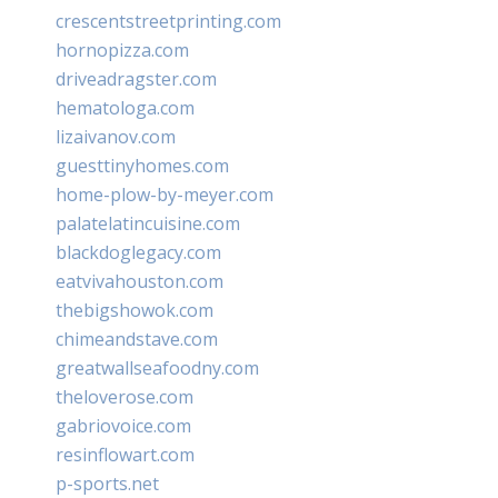
crescentstreetprinting.com
hornopizza.com
driveadragster.com
hematologa.com
lizaivanov.com
guesttinyhomes.com
home-plow-by-meyer.com
palatelatincuisine.com
blackdoglegacy.com
eatvivahouston.com
thebigshowok.com
chimeandstave.com
greatwallseafoodny.com
theloverose.com
gabriovoice.com
resinflowart.com
p-sports.net