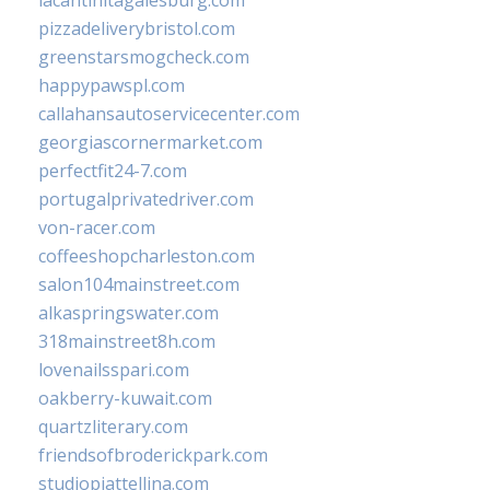
lacantinitagalesburg.com
pizzadeliverybristol.com
greenstarsmogcheck.com
happypawspl.com
callahansautoservicecenter.com
georgiascornermarket.com
perfectfit24-7.com
portugalprivatedriver.com
von-racer.com
coffeeshopcharleston.com
salon104mainstreet.com
alkaspringswater.com
318mainstreet8h.com
lovenailsspari.com
oakberry-kuwait.com
quartzliterary.com
friendsofbroderickpark.com
studiopiattellina.com