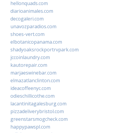
hellonquads.com
diarioanimales.com
decogaleri.com
unavozparadios.com
shoes-vert.com
elbotanicopanama.com
shadyoaksrockportrvpark.com
jccoinlaundry.com
kautorepair.com
marjaeswinebar.com
elmazatlanclinton.com
ideacoffeenyc.com
odieschillicothe.com
lacantinitagalesburg.com
pizzadeliverybristol.com
greenstarsmogcheck.com
happypawspl.com