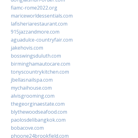
fiamc-rome2022.org
mariceworldessentials.com
lafisheriarestaurant.com
915jazzandmore.com
aguadulce-countryfair.com
jakehovis.com
bosswingsduluth.com
birminghamautocare.com
tonyscountrykitchen.com
jbellasnailspa.com
mychaihouse.com
alvisgrooming.com
thegeorginaestate.com
blythewoodseafood.com
paolosdelibangkok.com
bobacove.com
phoone24brookfield.com