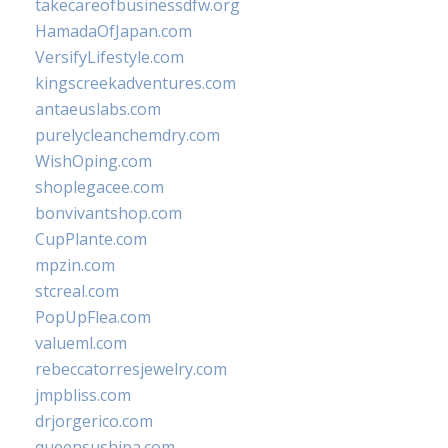
takecareofbusinessdfw.org
HamadaOfJapan.com
VersifyLifestyle.com
kingscreekadventures.com
antaeuslabs.com
purelycleanchemdry.com
WishOping.com
shoplegacee.com
bonvivantshop.com
CupPlante.com
mpzin.com
stcreal.com
PopUpFlea.com
valueml.com
rebeccatorresjewelry.com
jmpbliss.com
drjorgerico.com
queensushipa.com