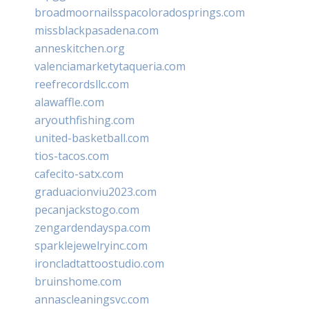
broadmoornailsspacoloradosprings.com
missblackpasadena.com
anneskitchen.org
valenciamarketytaqueria.com
reefrecordsllc.com
alawaffle.com
aryouthfishing.com
united-basketball.com
tios-tacos.com
cafecito-satx.com
graduacionviu2023.com
pecanjackstogo.com
zengardendayspa.com
sparklejewelryinc.com
ironcladtattoostudio.com
bruinshome.com
annascleaningsvc.com