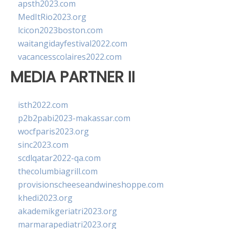
apsth2023.com
MedItRio2023.org
lcicon2023boston.com
waitangidayfestival2022.com
vacancesscolaires2022.com
MEDIA PARTNER II
isth2022.com
p2b2pabi2023-makassar.com
wocfparis2023.org
sinc2023.com
scdlqatar2022-qa.com
thecolumbiagrill.com
provisionscheeseandwineshoppe.com
khedi2023.org
akademikgeriatri2023.org
marmarapediatri2023.org