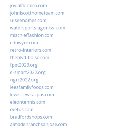
jovialfloralco.com
johnlscotthometeam.com
u-seehomes.com
watersportslagonissi.com
mischieffashion.com
eduwyre.com
retro-interiors.com
theblvd-boise.com
fpet2023.org
e-smart2022.org
ngrc2022.org
leesfamilyfoods.com
lewis-lewis-cpas.com
eleontennis.com
cyetus.com
bradfordshops.com
almadenranchsanjose.com