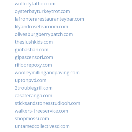
wolfcitytattoo.com
oysterbayturkeytrot.com
lafronterarestauranteybar.com
lilyandrosetearoom.com
olivesburgberrypatch.com
theslushkids.com
giobastian.com
glpascensori.com
rifloorepoxy.com
woolleymillingandpaving.com
uptonpvd.com
2troublegrill.com
casateranga.com
sticksandstonesstudiooh.com
walkers-treeservice.com
shopmossi.com
untamedcollectivesd.com