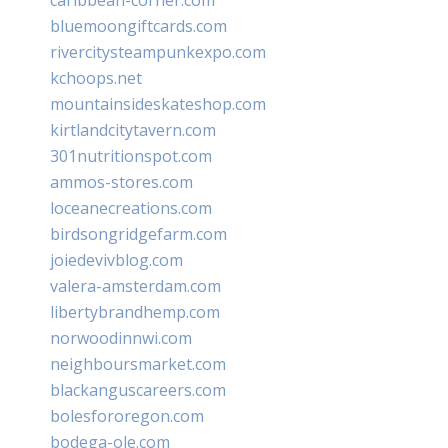
bluemoongiftcards.com
rivercitysteampunkexpo.com
kchoops.net
mountainsideskateshop.com
kirtlandcitytavern.com
301nutritionspot.com
ammos-stores.com
loceanecreations.com
birdsongridgefarm.com
joiedevivblog.com
valera-amsterdam.com
libertybrandhemp.com
norwoodinnwi.com
neighboursmarket.com
blackanguscareers.com
bolesfororegon.com
bodega-ole.com