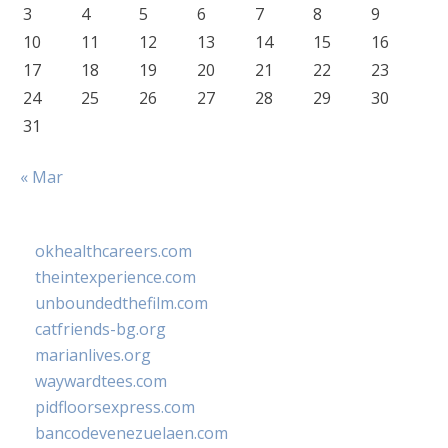
3
4
5
6
7
8
9
10
11
12
13
14
15
16
17
18
19
20
21
22
23
24
25
26
27
28
29
30
31
« Mar
okhealthcareers.com
theintexperience.com
unboundedthefilm.com
catfriends-bg.org
marianlives.org
waywardtees.com
pidfloorsexpress.com
bancodevenezuelaen.com