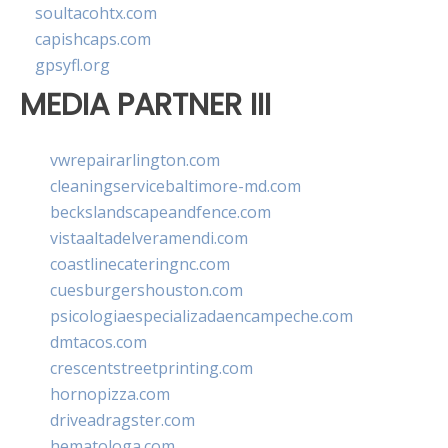
soultacohtx.com
capishcaps.com
gpsyfl.org
MEDIA PARTNER III
vwrepairarlington.com
cleaningservicebaltimore-md.com
beckslandscapeandfence.com
vistaaltadelveramendi.com
coastlinecateringnc.com
cuesburgershouston.com
psicologiaespecializadaencampeche.com
dmtacos.com
crescentstreetprinting.com
hornopizza.com
driveadragster.com
hematologa.com