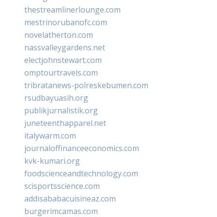
thestreamlinerlounge.com
mestrinorubanofc.com
novelatherton.com
nassvalleygardens.net
electjohnstewart.com
omptourtravels.com
tribratanews-polreskebumen.com
rsudbayuasih.org
publikjurnalistik.org
juneteenthapparel.net
italywarm.com
journaloffinanceeconomics.com
kvk-kumari.org
foodscienceandtechnology.com
scisportsscience.com
addisababacuisineaz.com
burgerimcamas.com