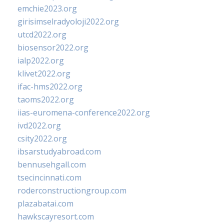
emchie2023.org
girisimselradyoloji2022.org
utcd2022.org
biosensor2022.org
ialp2022.org
klivet2022.org
ifac-hms2022.org
taoms2022.org
iias-euromena-conference2022.org
ivd2022.org
csity2022.org
ibsarstudyabroad.com
bennusehgall.com
tsecincinnati.com
roderconstructiongroup.com
plazabatai.com
hawkscayresort.com