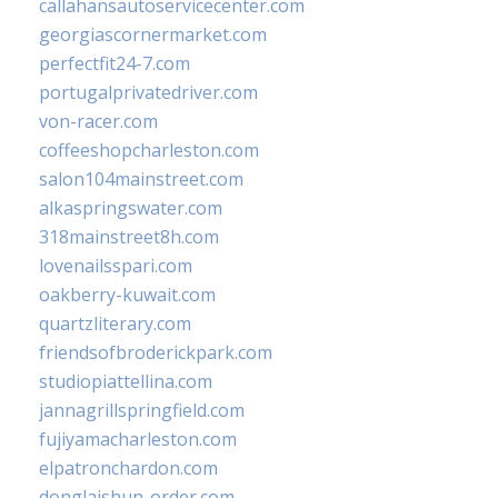
callahansautoservicecenter.com
georgiascornermarket.com
perfectfit24-7.com
portugalprivatedriver.com
von-racer.com
coffeeshopcharleston.com
salon104mainstreet.com
alkaspringswater.com
318mainstreet8h.com
lovenailsspari.com
oakberry-kuwait.com
quartzliterary.com
friendsofbroderickpark.com
studiopiattellina.com
jannagrillspringfield.com
fujiyamacharleston.com
elpatronchardon.com
donglaishun-order.com