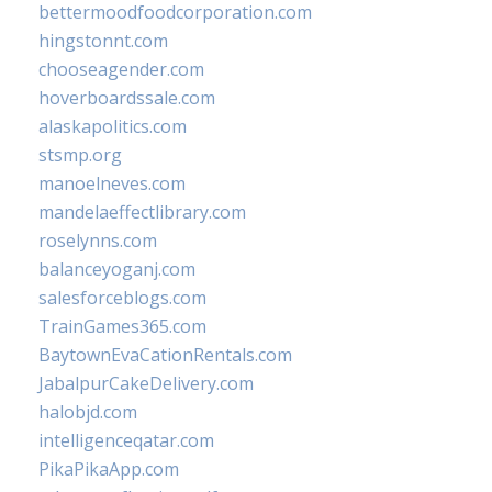
bettermoodfoodcorporation.com
hingstonnt.com
chooseagender.com
hoverboardssale.com
alaskapolitics.com
stsmp.org
manoelneves.com
mandelaeffectlibrary.com
roselynns.com
balanceyoganj.com
salesforceblogs.com
TrainGames365.com
BaytownEvaCationRentals.com
JabalpurCakeDelivery.com
halobjd.com
intelligenceqatar.com
PikaPikaApp.com