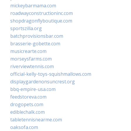
mickeybarmama.com
roadwayconstructioninc.com
shopdragonflyboutique.com
sportszilla.org
batchprovisionsbar.com
brasserie-gobette.com
musicrearte.com
morseysfarms.com
riverviewtennis.com
official-kelly-toys-squishmallows.com
displaygardenonsuncrest.org
bbq-empire-usa.com
feedstoreva.com
drogopets.com
ediblechalk.com
tabletennisnearme.com
oaksofa.com