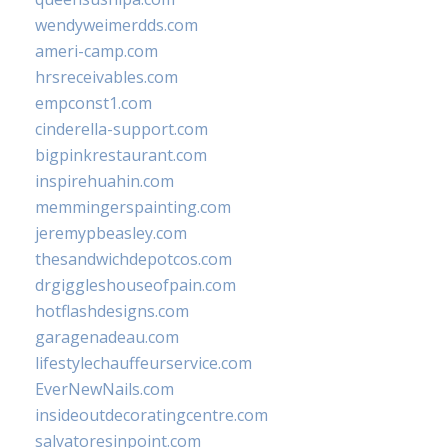
wendyweimerdds.com
ameri-camp.com
hrsreceivables.com
empconst1.com
cinderella-support.com
bigpinkrestaurant.com
inspirehuahin.com
memmingerspainting.com
jeremypbeasley.com
thesandwichdepotcos.com
drgiggleshouseofpain.com
hotflashdesigns.com
garagenadeau.com
lifestylechauffeurservice.com
EverNewNails.com
insideoutdecoratingcentre.com
salvatoresinpoint.com