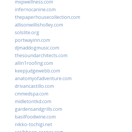
mxpwellness.com
infernocanine.com
thepaperhousecollection.com
allisonwillisholley.com
solslite.org
portwayinn.com
djmaddogmusic.com
thesoundarchitects.com
allin1roofing.com
keepjudgewebb.com
anatomyofadventure.com
drivancastillo.com
cmmedspa.com
midletontkd.com
gardensandgrills.com
basilfoodwine.com
nikko-tochigi.net
caribbean-corner.com