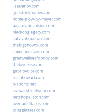
lizaivanov.com
guesttinyhomes.com
home-plow-by-meyer.com
palatelatincuisine.com
blackdoglegacy.com
eatvivahouston.com
thebigshowok.com
chimeandstave.com
greatwallseafoodny.com
theloverose.com
gabriovoice.com
resinflowart.com
p-sports.net
korsairstreetwear.com
petshopallston.com
avenue26tacos.com
topgglasses.com