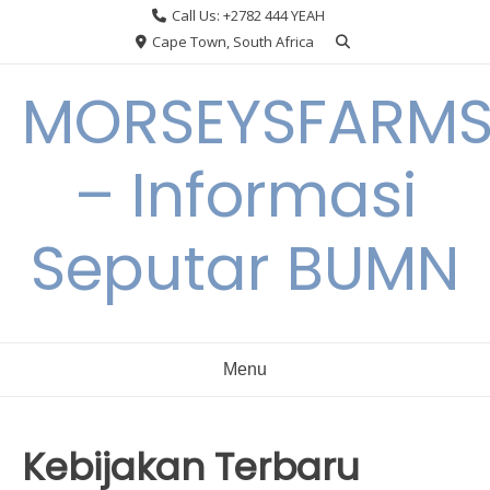
Skip
Call Us: +2782 444 YEAH
to
Cape Town, South Africa
content
MORSEYSFARM
– Informasi
Seputar BUMN
Menu
Kebijakan Terbaru