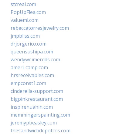
stcreal.com
PopUpFlea.com
valueml.com
rebeccatorresjewelry.com
jmpbliss.com
drjorgerico.com
queensushipa.com
wendyweimerdds.com
ameri-camp.com
hrsreceivables.com
empconst1.com
cinderella-support.com
bigpinkrestaurant.com
inspirehuahin.com
memmingerspainting.com
jeremypbeasley.com
thesandwichdepotcos.com