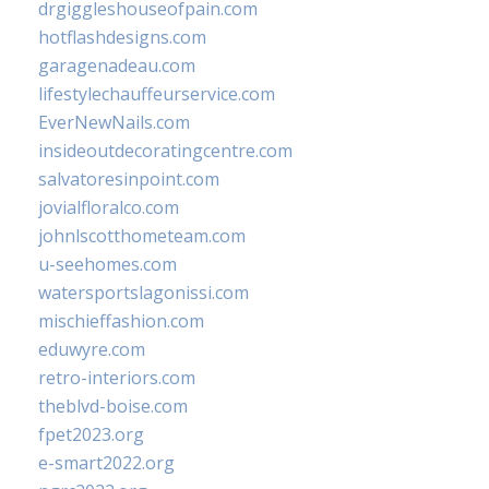
drgiggleshouseofpain.com
hotflashdesigns.com
garagenadeau.com
lifestylechauffeurservice.com
EverNewNails.com
insideoutdecoratingcentre.com
salvatoresinpoint.com
jovialfloralco.com
johnlscotthometeam.com
u-seehomes.com
watersportslagonissi.com
mischieffashion.com
eduwyre.com
retro-interiors.com
theblvd-boise.com
fpet2023.org
e-smart2022.org