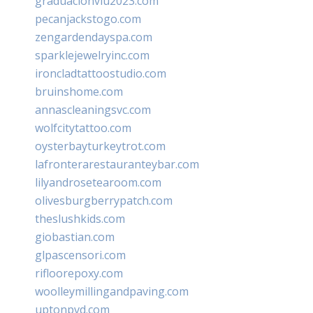
graduacionviu2023.com
pecanjackstogo.com
zengardendayspa.com
sparklejewelryinc.com
ironcladtattoostudio.com
bruinshome.com
annascleaningsvc.com
wolfcitytattoo.com
oysterbayturkeytrot.com
lafronterarestauranteybar.com
lilyandrosetearoom.com
olivesburgberrypatch.com
theslushkids.com
giobastian.com
glpascensori.com
rifloorepoxy.com
woolleymillingandpaving.com
uptonpvd.com