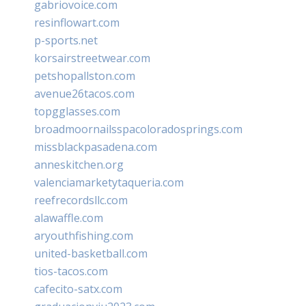
gabriovoice.com
resinflowart.com
p-sports.net
korsairstreetwear.com
petshopallston.com
avenue26tacos.com
topgglasses.com
broadmoornailsspacoloradosprings.com
missblackpasadena.com
anneskitchen.org
valenciamarketytaqueria.com
reefrecordsllc.com
alawaffle.com
aryouthfishing.com
united-basketball.com
tios-tacos.com
cafecito-satx.com