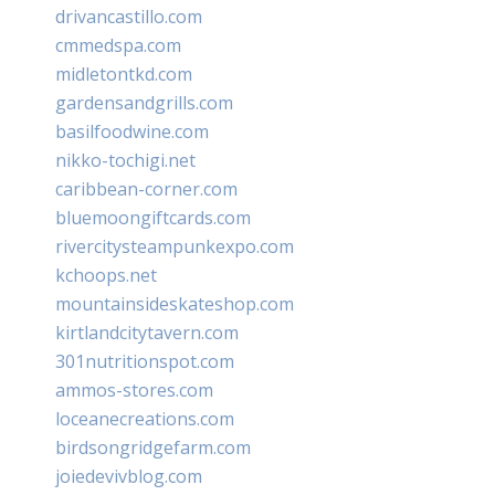
drivancastillo.com
cmmedspa.com
midletontkd.com
gardensandgrills.com
basilfoodwine.com
nikko-tochigi.net
caribbean-corner.com
bluemoongiftcards.com
rivercitysteampunkexpo.com
kchoops.net
mountainsideskateshop.com
kirtlandcitytavern.com
301nutritionspot.com
ammos-stores.com
loceanecreations.com
birdsongridgefarm.com
joiedevivblog.com