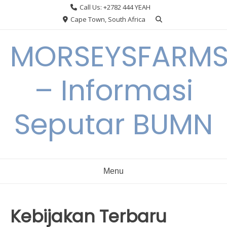
Skip
Call Us: +2782 444 YEAH
to
Cape Town, South Africa
content
MORSEYSFARM
– Informasi
Seputar BUMN
Menu
Kebijakan Terbaru