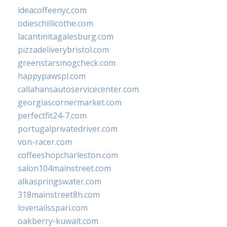
ideacoffeenyc.com
odieschillicothe.com
lacantinitagalesburg.com
pizzadeliverybristol.com
greenstarsmogcheck.com
happypawspl.com
callahansautoservicecenter.com
georgiascornermarket.com
perfectfit24-7.com
portugalprivatedriver.com
von-racer.com
coffeeshopcharleston.com
salon104mainstreet.com
alkaspringswater.com
318mainstreet8h.com
lovenailsspari.com
oakberry-kuwait.com