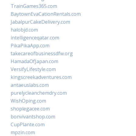
TrainGames365.com
BaytownEvaCationRentals.com
JabalpurCakeDelivery.com
halobjd.com
intelligenceqatar.com
PikaPikaApp.com
takecareofbusinessdfw.org
HamadaOfJapan.com
VersifyLifestyle.com
kingscreekadventures.com
antaeuslabs.com
purelycleanchemdry.com
WishOping.com
shoplegacee.com
bonvivantshop.com
CupPlante.com
mpzin.com