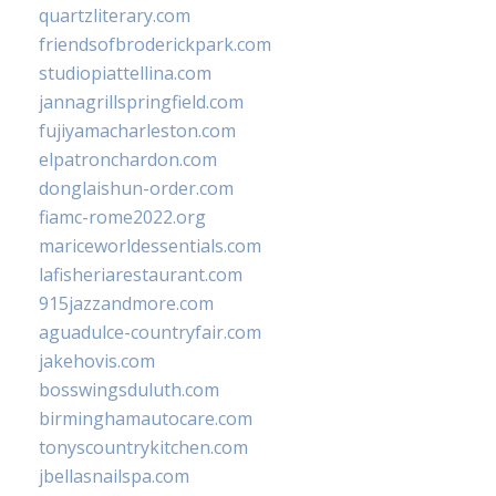
quartzliterary.com
friendsofbroderickpark.com
studiopiattellina.com
jannagrillspringfield.com
fujiyamacharleston.com
elpatronchardon.com
donglaishun-order.com
fiamc-rome2022.org
mariceworldessentials.com
lafisheriarestaurant.com
915jazzandmore.com
aguadulce-countryfair.com
jakehovis.com
bosswingsduluth.com
birminghamautocare.com
tonyscountrykitchen.com
jbellasnailspa.com