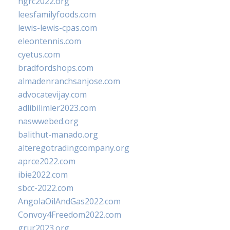
ngrc2022.org
leesfamilyfoods.com
lewis-lewis-cpas.com
eleontennis.com
cyetus.com
bradfordshops.com
almadenranchsanjose.com
advocatevijay.com
adlibilimler2023.com
naswwebed.org
balithut-manado.org
alteregotradingcompany.org
aprce2022.com
ibie2022.com
sbcc-2022.com
AngolaOilAndGas2022.com
Convoy4Freedom2022.com
grur2023.org