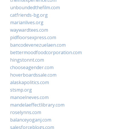
theintexperience.com
unboundedthefilm.com
catfriends-bg.org
marianlives.org
waywardtees.com
pidfloorsexpress.com
bancodevenezuelaen.com
bettermoodfoodcorporation.com
hingstonnt.com
chooseagender.com
hoverboardssale.com
alaskapolitics.com
stsmp.org
manoelneves.com
mandelaeffectlibrary.com
roselynns.com
balanceyoganj.com
salesforceblogs.com