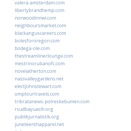
valera-amsterdam.com
libertybrandhemp.com
norwoodinnwi.com
neighboursmarket.com
blackanguscareers.com
bolesfororegon.com
bodega-ole.com
thestreamlinerlounge.com
mestrinorubanofc.com
novelatherton.com
nassvalleygardens.net
electjohnstewart.com
omptourtravels.com
tribratanews-polreskebumen.com
rsudbayuasih.org
publikjurnalistik.org
juneteenthapparel.net