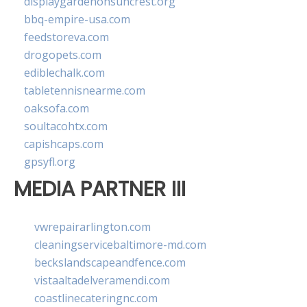
displaygardenonsuncrest.org
bbq-empire-usa.com
feedstoreva.com
drogopets.com
ediblechalk.com
tabletennisnearme.com
oaksofa.com
soultacohtx.com
capishcaps.com
gpsyfl.org
MEDIA PARTNER III
vwrepairarlington.com
cleaningservicebaltimore-md.com
beckslandscapeandfence.com
vistaaltadelveramendi.com
coastlinecateringnc.com