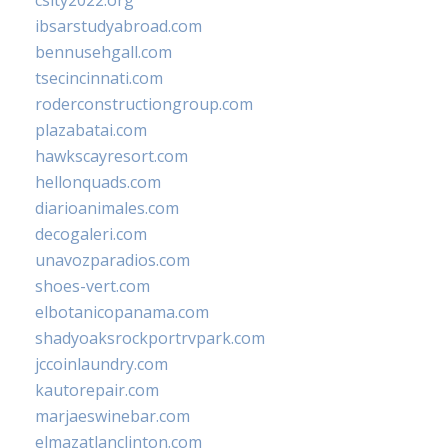
csity2022.org
ibsarstudyabroad.com
bennusehgall.com
tsecincinnati.com
roderconstructiongroup.com
plazabatai.com
hawkscayresort.com
hellonquads.com
diarioanimales.com
decogaleri.com
unavozparadios.com
shoes-vert.com
elbotanicopanama.com
shadyoaksrockportrvpark.com
jccoinlaundry.com
kautorepair.com
marjaeswinebar.com
elmazatlanclinton.com