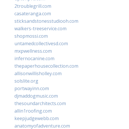
2troublegrill.com
casateranga.com
sticksandstonesstudiooh.com
walkers-treeservice.com
shopmossi.com
untamedcollectivesd.com
mxpwellness.com
infernocanine.com
thepaperhousecollection.com
allisonwillisholley.com
solslite.org
portwayinn.com
djmaddogmusic.com
thesoundarchitects.com
allin1roofing.com
keepjudgewebb.com
anatomyofadventure.com