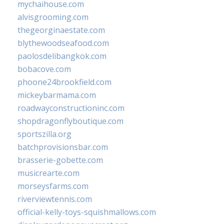
mychaihouse.com
alvisgrooming.com
thegeorginaestate.com
blythewoodseafood.com
paolosdelibangkok.com
bobacove.com
phoone24brookfield.com
mickeybarmama.com
roadwayconstructioninc.com
shopdragonflyboutique.com
sportszilla.org
batchprovisionsbar.com
brasserie-gobette.com
musicrearte.com
morseysfarms.com
riverviewtennis.com
official-kelly-toys-squishmallows.com