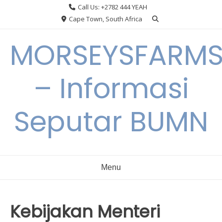
Skip
Call Us: +2782 444 YEAH
to
Cape Town, South Africa
content
MORSEYSFARM
– Informasi
Seputar BUMN
Menu
Kebijakan Menteri