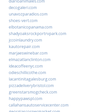
diarioanimales.com
decogaleri.com
unavozparadios.com
shoes-vert.com
elbotanicopanama.com
shadyoaksrockportrvpark.com
jccoinlaundry.com
kautorepair.com
marjaeswinebar.com
elmazatlanclinton.com
ideacoffeenyc.com
odieschillicothe.com
lacantinitagalesburg.com
pizzadeliverybristol.com
greenstarsmogcheck.com
happypawspl.com
callahansautoservicecenter.com
georgiascornermarket.com