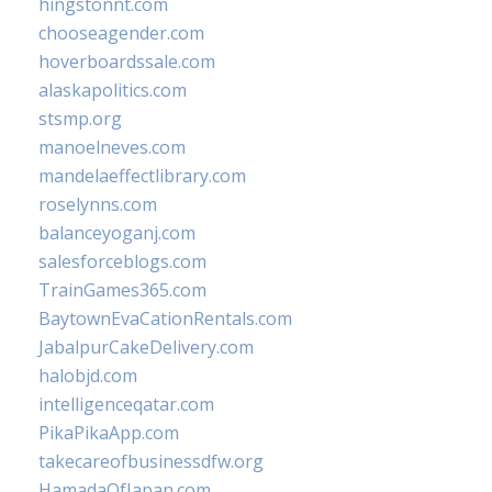
hingstonnt.com
chooseagender.com
hoverboardssale.com
alaskapolitics.com
stsmp.org
manoelneves.com
mandelaeffectlibrary.com
roselynns.com
balanceyoganj.com
salesforceblogs.com
TrainGames365.com
BaytownEvaCationRentals.com
JabalpurCakeDelivery.com
halobjd.com
intelligenceqatar.com
PikaPikaApp.com
takecareofbusinessdfw.org
HamadaOfJapan.com