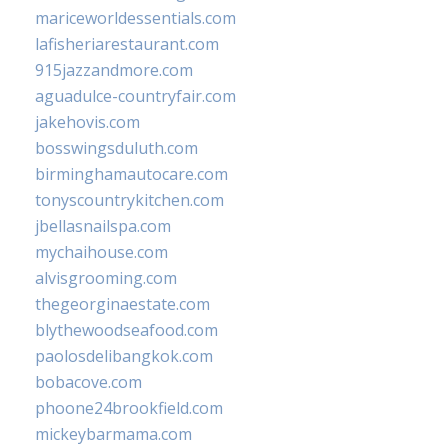
mariceworldessentials.com
lafisheriarestaurant.com
915jazzandmore.com
aguadulce-countryfair.com
jakehovis.com
bosswingsduluth.com
birminghamautocare.com
tonyscountrykitchen.com
jbellasnailspa.com
mychaihouse.com
alvisgrooming.com
thegeorginaestate.com
blythewoodseafood.com
paolosdelibangkok.com
bobacove.com
phoone24brookfield.com
mickeybarmama.com