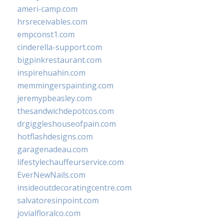
ameri-camp.com
hrsreceivables.com
empconst1.com
cinderella-support.com
bigpinkrestaurant.com
inspirehuahin.com
memmingerspainting.com
jeremypbeasley.com
thesandwichdepotcos.com
drgiggleshouseofpain.com
hotflashdesigns.com
garagenadeau.com
lifestylechauffeurservice.com
EverNewNails.com
insideoutdecoratingcentre.com
salvatoresinpoint.com
jovialfloralco.com