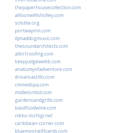
thepaperhousecollection.com
allisonwillisholley.com
solslite.org
portwayinn.com
djmaddogmusic.com
thesoundarchitects.com
allin1roofing.com
keepjudgewebb.com
anatomyofadventure.com
drivancastillo.com
cmmedspa.com
midletontkd.com
gardensandgrills.com
basilfoodwine.com
nikko-tochigi.net
caribbean-corner.com
bluemoongiftcards.com