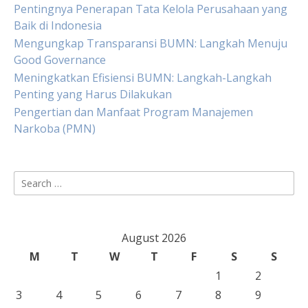
Pentingnya Penerapan Tata Kelola Perusahaan yang
Baik di Indonesia
Mengungkap Transparansi BUMN: Langkah Menuju
Good Governance
Meningkatkan Efisiensi BUMN: Langkah-Langkah
Penting yang Harus Dilakukan
Pengertian dan Manfaat Program Manajemen
Narkoba (PMN)
Search
for:
August 2026
M
T
W
T
F
S
S
1
2
3
4
5
6
7
8
9