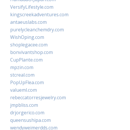
VersifyLifestyle.com
kingscreekadventures.com
antaeuslabs.com
purelycleanchemdry.com
WishOping.com
shoplegacee.com
bonvivantshop.com
CupPlante.com
mpzin.com
stcreal.com
PopUpFlea.com
valueml.com
rebeccatorresjewelry.com
jmpbliss.com
drjorgerico.com
queensushipa.com
wendyweimerdds.com