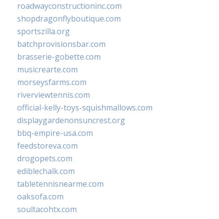
roadwayconstructioninc.com
shopdragonflyboutique.com
sportszilla.org
batchprovisionsbar.com
brasserie-gobette.com
musicrearte.com
morseysfarms.com
riverviewtennis.com
official-kelly-toys-squishmallows.com
displaygardenonsuncrest.org
bbq-empire-usa.com
feedstoreva.com
drogopets.com
ediblechalk.com
tabletennisnearme.com
oaksofa.com
soultacohtx.com