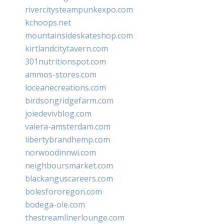
rivercitysteampunkexpo.com
kchoops.net
mountainsideskateshop.com
kirtlandcitytavern.com
301nutritionspot.com
ammos-stores.com
loceanecreations.com
birdsongridgefarm.com
joiedevivblog.com
valera-amsterdam.com
libertybrandhemp.com
norwoodinnwi.com
neighboursmarket.com
blackanguscareers.com
bolesfororegon.com
bodega-ole.com
thestreamlinerlounge.com