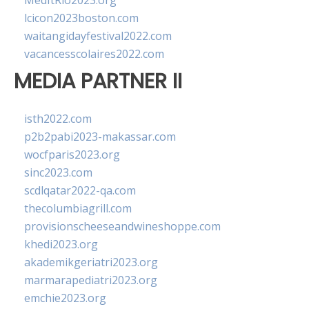
MedItRio2023.org
lcicon2023boston.com
waitangidayfestival2022.com
vacancesscolaires2022.com
MEDIA PARTNER II
isth2022.com
p2b2pabi2023-makassar.com
wocfparis2023.org
sinc2023.com
scdlqatar2022-qa.com
thecolumbiagrill.com
provisionscheeseandwineshoppe.com
khedi2023.org
akademikgeriatri2023.org
marmarapediatri2023.org
emchie2023.org