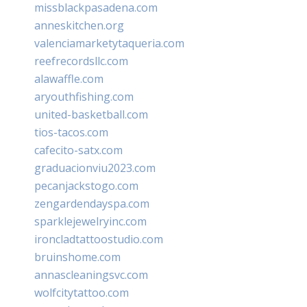
missblackpasadena.com
anneskitchen.org
valenciamarketytaqueria.com
reefrecordsllc.com
alawaffle.com
aryouthfishing.com
united-basketball.com
tios-tacos.com
cafecito-satx.com
graduacionviu2023.com
pecanjackstogo.com
zengardendayspa.com
sparklejewelryinc.com
ironcladtattoostudio.com
bruinshome.com
annascleaningsvc.com
wolfcitytattoo.com