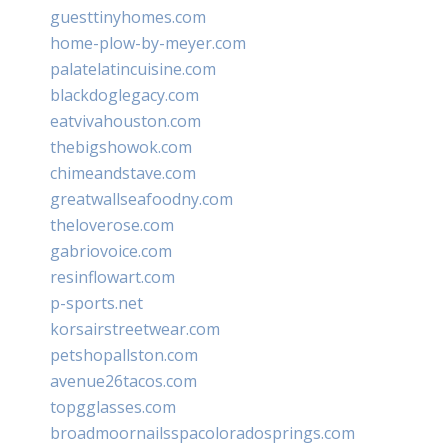
guesttinyhomes.com
home-plow-by-meyer.com
palatelatincuisine.com
blackdoglegacy.com
eatvivahouston.com
thebigshowok.com
chimeandstave.com
greatwallseafoodny.com
theloverose.com
gabriovoice.com
resinflowart.com
p-sports.net
korsairstreetwear.com
petshopallston.com
avenue26tacos.com
topgglasses.com
broadmoornailsspacoloradosprings.com