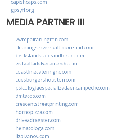
capishcaps.com
gpsyfl.org
MEDIA PARTNER III
vwrepairarlington.com
cleaningservicebaltimore-md.com
beckslandscapeandfence.com
vistaaltadelveramendi.com
coastlinecateringnc.com
cuesburgershouston.com
psicologiaespecializadaencampeche.com
dmtacos.com
crescentstreetprinting.com
hornopizza.com
driveadragster.com
hematologa.com
lizaivanov.com