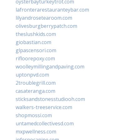
oysterbayturkeytrot.com
lafronterarestauranteybar.com
lilyandrosetearoom.com
olivesburgberrypatch.com
theslushkids.com
giobastian.com
glpascensori.com
rifloorepoxy.com
woolleymillingandpaving.com
uptonpvd.com
2troublegrill.com
casateranga.com
sticksandstonesstudiooh.com
walkers-treeservice.com
shopmossi.com
untamedcollectivesd.com
mxpwellness.com
infernocanine.com