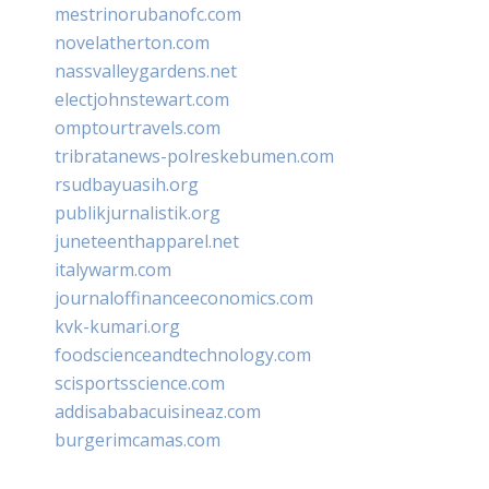
mestrinorubanofc.com
novelatherton.com
nassvalleygardens.net
electjohnstewart.com
omptourtravels.com
tribratanews-polreskebumen.com
rsudbayuasih.org
publikjurnalistik.org
juneteenthapparel.net
italywarm.com
journaloffinanceeconomics.com
kvk-kumari.org
foodscienceandtechnology.com
scisportsscience.com
addisababacuisineaz.com
burgerimcamas.com