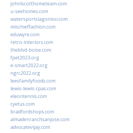
johnlscotthometeam.com
u-seehomes.com
watersportslagonissi.com
mischieffashion.com
eduwyre.com
retro-interiors.com
theblvd-boise.com
fpet2023.org
e-smart2022.org
ngrc2022.org
leesfamilyfoods.com
lewis-lewis-cpas.com
eleontennis.com
cyetus.com
bradfordshops.com
almadenranchsanjose.com
advocatevijay.com