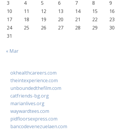
3
4
5
6
7
8
9
10
11
12
13
14
15
16
17
18
19
20
21
22
23
24
25
26
27
28
29
30
31
« Mar
okhealthcareers.com
theintexperience.com
unboundedthefilm.com
catfriends-bg.org
marianlives.org
waywardtees.com
pidfloorsexpress.com
bancodevenezuelaen.com