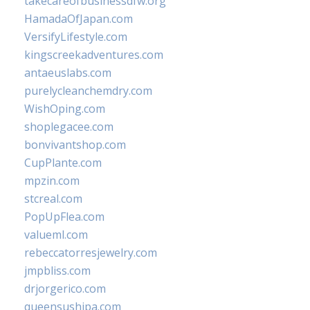
takecareofbusinessdfw.org
HamadaOfJapan.com
VersifyLifestyle.com
kingscreekadventures.com
antaeuslabs.com
purelycleanchemdry.com
WishOping.com
shoplegacee.com
bonvivantshop.com
CupPlante.com
mpzin.com
stcreal.com
PopUpFlea.com
valueml.com
rebeccatorresjewelry.com
jmpbliss.com
drjorgerico.com
queensushipa.com