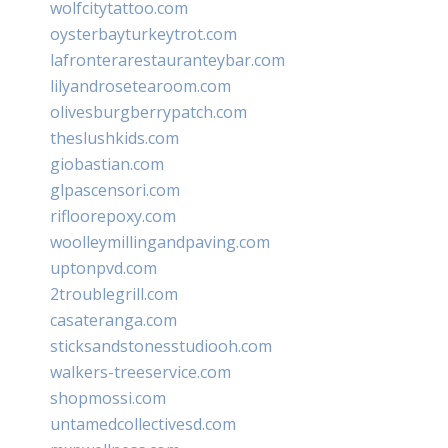
wolfcitytattoo.com
oysterbayturkeytrot.com
lafronterarestauranteybar.com
lilyandrosetearoom.com
olivesburgberrypatch.com
theslushkids.com
giobastian.com
glpascensori.com
rifloorepoxy.com
woolleymillingandpaving.com
uptonpvd.com
2troublegrill.com
casateranga.com
sticksandstonesstudiooh.com
walkers-treeservice.com
shopmossi.com
untamedcollectivesd.com