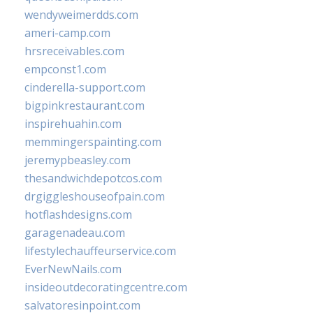
wendyweimerdds.com
ameri-camp.com
hrsreceivables.com
empconst1.com
cinderella-support.com
bigpinkrestaurant.com
inspirehuahin.com
memmingerspainting.com
jeremypbeasley.com
thesandwichdepotcos.com
drgiggleshouseofpain.com
hotflashdesigns.com
garagenadeau.com
lifestylechauffeurservice.com
EverNewNails.com
insideoutdecoratingcentre.com
salvatoresinpoint.com