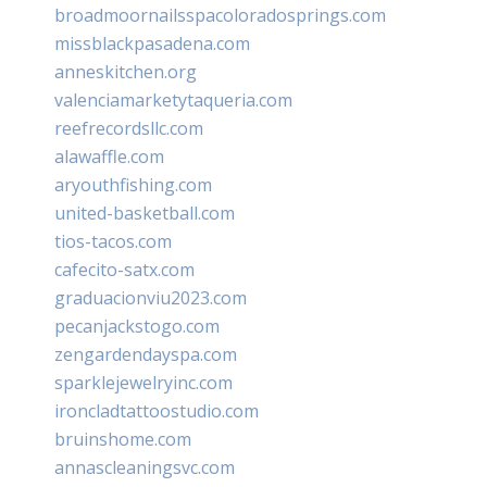
broadmoornailsspacoloradosprings.com
missblackpasadena.com
anneskitchen.org
valenciamarketytaqueria.com
reefrecordsllc.com
alawaffle.com
aryouthfishing.com
united-basketball.com
tios-tacos.com
cafecito-satx.com
graduacionviu2023.com
pecanjackstogo.com
zengardendayspa.com
sparklejewelryinc.com
ironcladtattoostudio.com
bruinshome.com
annascleaningsvc.com