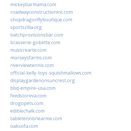
mickeybarmama.com
roadwayconstructioninc.com
shopdragonflyboutique.com
sportszilla.org
batchprovisionsbar.com
brasserie-gobette.com
musicrearte.com
morseysfarms.com
riverviewtennis.com
official-kelly-toys-squishmallows.com
displaygardenonsuncrest.org
bbq-empire-usa.com
feedstoreva.com
drogopets.com
ediblechalk.com
tabletennisnearme.com
oaksofa.com