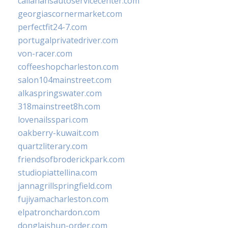
callahansautoservicecenter.com
georgiascornermarket.com
perfectfit24-7.com
portugalprivatedriver.com
von-racer.com
coffeeshopcharleston.com
salon104mainstreet.com
alkaspringswater.com
318mainstreet8h.com
lovenailsspari.com
oakberry-kuwait.com
quartzliterary.com
friendsofbroderickpark.com
studiopiattellina.com
jannagrillspringfield.com
fujiyamacharleston.com
elpatronchardon.com
donglaishun-order.com