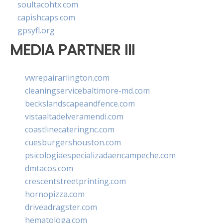
soultacohtx.com
capishcaps.com
gpsyfl.org
MEDIA PARTNER III
vwrepairarlington.com
cleaningservicebaltimore-md.com
beckslandscapeandfence.com
vistaaltadelveramendi.com
coastlinecateringnc.com
cuesburgershouston.com
psicologiaespecializadaencampeche.com
dmtacos.com
crescentstreetprinting.com
hornopizza.com
driveadragster.com
hematologa.com