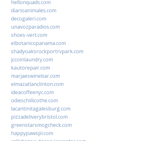
hellonquads.com
diarioanimales.com
decogaleri.com
unavozparadios.com
shoes-vert.com
elbotanicopanama.com
shadyoaksrockportrvpark.com
jccoinlaundry.com
kautorepair.com
marjaeswinebar.com
elmazatlanclinton.com
ideacoffeenyc.com
odieschillicothe.com
lacantinitagalesburg.com
pizzadeliverybristol.com
greenstarsmogcheck.com
happypawspl.com