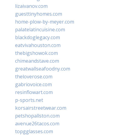
lizaivanov.com
guesttinyhomes.com
home-plow-by-meyer.com
palatelatincuisine.com
blackdoglegacy.com
eatvivahouston.com
thebigshowok.com
chimeandstave.com
greatwallseafoodny.com
theloverose.com
gabriovoice.com
resinflowart.com
p-sports.net
korsairstreetwear.com
petshopallston.com
avenue26tacos.com
topgglasses.com