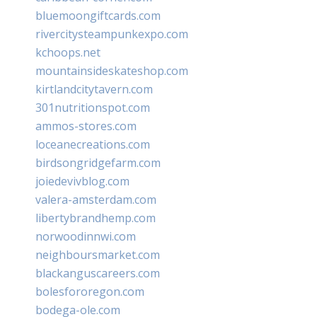
bluemoongiftcards.com
rivercitysteampunkexpo.com
kchoops.net
mountainsideskateshop.com
kirtlandcitytavern.com
301nutritionspot.com
ammos-stores.com
loceanecreations.com
birdsongridgefarm.com
joiedevivblog.com
valera-amsterdam.com
libertybrandhemp.com
norwoodinnwi.com
neighboursmarket.com
blackanguscareers.com
bolesfororegon.com
bodega-ole.com