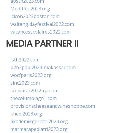
apsth2023.com
MedItRio2023.org
lcicon2023boston.com
waitangidayfestival2022.com
vacancesscolaires2022.com
MEDIA PARTNER II
isth2022.com
p2b2pabi2023-makassar.com
wocfparis2023.org
sinc2023.com
scdlqatar2022-qa.com
thecolumbiagrill.com
provisionscheeseandwineshoppe.com
khedi2023.org
akademikgeriatri2023.org
marmarapediatri2023.org