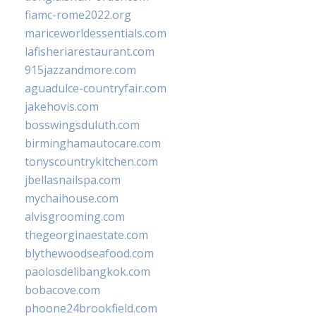
fiamc-rome2022.org
mariceworldessentials.com
lafisheriarestaurant.com
915jazzandmore.com
aguadulce-countryfair.com
jakehovis.com
bosswingsduluth.com
birminghamautocare.com
tonyscountrykitchen.com
jbellasnailspa.com
mychaihouse.com
alvisgrooming.com
thegeorginaestate.com
blythewoodseafood.com
paolosdelibangkok.com
bobacove.com
phoone24brookfield.com