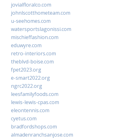
jovialfloralco.com
johnlscotthometeam.com
u-seehomes.com
watersportslagonissi.com
mischieffashion.com
eduwyre.com
retro-interiors.com
theblvd-boise.com
fpet2023.org
e-smart2022.org
ngrc2022.org
leesfamilyfoods.com
lewis-lewis-cpas.com
eleontennis.com
cyetus.com
bradfordshops.com
almadenranchsanjose.com