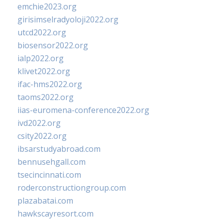
emchie2023.org
girisimselradyoloji2022.org
utcd2022.org
biosensor2022.org
ialp2022.org
klivet2022.org
ifac-hms2022.org
taoms2022.org
iias-euromena-conference2022.org
ivd2022.org
csity2022.org
ibsarstudyabroad.com
bennusehgall.com
tsecincinnati.com
roderconstructiongroup.com
plazabatai.com
hawkscayresort.com