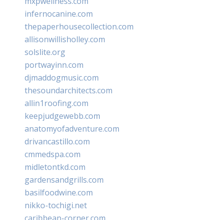
mxpwellness.com
infernocanine.com
thepaperhousecollection.com
allisonwillisholley.com
solslite.org
portwayinn.com
djmaddogmusic.com
thesoundarchitects.com
allin1roofing.com
keepjudgewebb.com
anatomyofadventure.com
drivancastillo.com
cmmedspa.com
midletontkd.com
gardensandgrills.com
basilfoodwine.com
nikko-tochigi.net
caribbean-corner.com