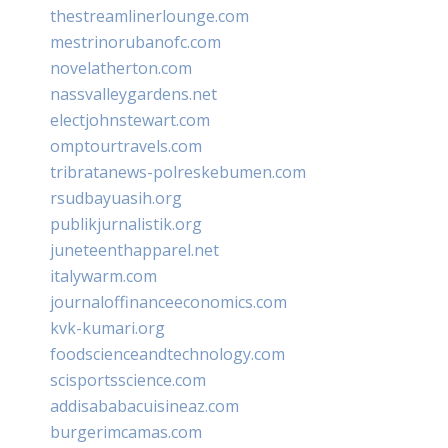
thestreamlinerlounge.com
mestrinorubanofc.com
novelatherton.com
nassvalleygardens.net
electjohnstewart.com
omptourtravels.com
tribratanews-polreskebumen.com
rsudbayuasih.org
publikjurnalistik.org
juneteenthapparel.net
italywarm.com
journaloffinanceeconomics.com
kvk-kumari.org
foodscienceandtechnology.com
scisportsscience.com
addisababacuisineaz.com
burgerimcamas.com