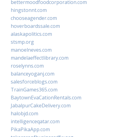
bettermoodfoodcorporation.com
hingstonnt.com
chooseagender.com
hoverboardssale.com
alaskapolitics.com
stsmp.org
manoelneves.com
mandelaeffectlibrary.com
roselynns.com
balanceyoganj.com
salesforceblogs.com
TrainGames365.com
BaytownEvaCationRentals.com
JabalpurCakeDelivery.com
halobjd.com
intelligenceqatar.com
PikaPikaApp.com