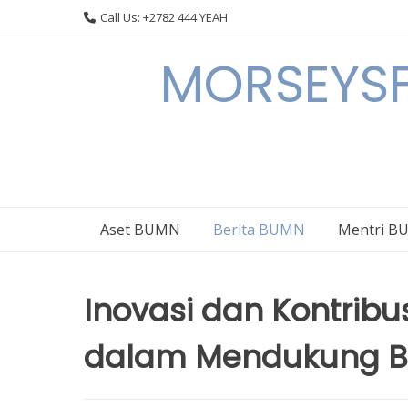
Skip
Call Us: +2782 444 YEAH
to
content
MORSEYSF
Aset BUMN
Berita BUMN
Mentri 
Inovasi dan Kontribus
dalam Mendukung BUM