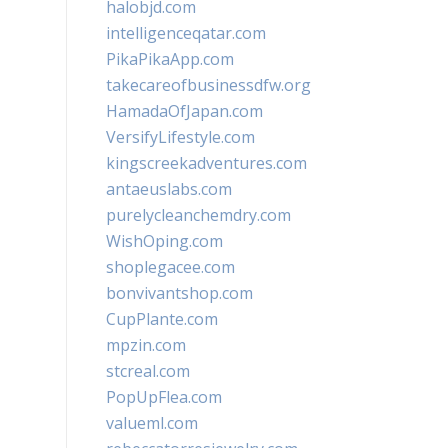
halobjd.com
intelligenceqatar.com
PikaPikaApp.com
takecareofbusinessdfw.org
HamadaOfJapan.com
VersifyLifestyle.com
kingscreekadventures.com
antaeuslabs.com
purelycleanchemdry.com
WishOping.com
shoplegacee.com
bonvivantshop.com
CupPlante.com
mpzin.com
stcreal.com
PopUpFlea.com
valueml.com