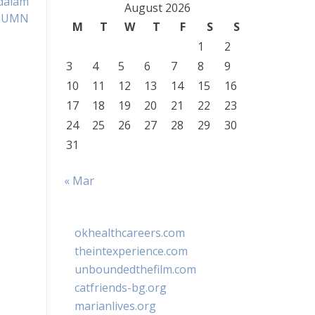
dalam
August 2026
 BUMN
M
T
W
T
F
S
S
1
2
3
4
5
6
7
8
9
10
11
12
13
14
15
16
17
18
19
20
21
22
23
24
25
26
27
28
29
30
31
« Mar
okhealthcareers.com
theintexperience.com
unboundedthefilm.com
catfriends-bg.org
marianlives.org