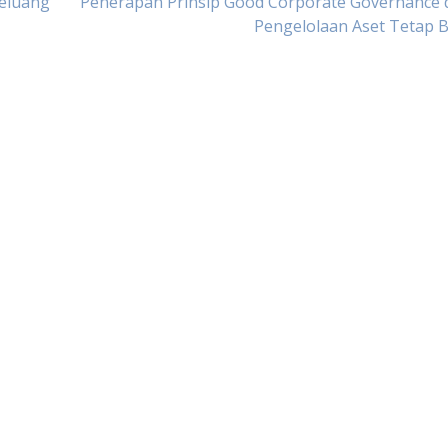
eluang
Penerapan Prinsip Good Corporate Governance 
Pengelolaan Aset Tetap