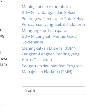
MN
Meningkatkan Akuntabilitas
BUMN: Tantangan dan Solusi
Pentingnya Penerapan Tata Kelola
Perusahaan yang Baik di Indonesia
an
Mengungkap Transparansi
ang
BUMN: Langkah Menuju Good
Governance
Meningkatkan Efisiensi BUMN:
i
Langkah-Langkah Penting yang
ahwa
Harus Dilakukan
alam
Pengertian dan Manfaat Program
Manajemen Narkoba (PMN)
Search
for: