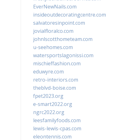
EverNewNails.com
insideoutdecoratingcentre.com
salvatoresinpoint.com
jovialfloralco.com
johnlscotthometeam.com
u-seehomes.com
watersportslagonissi.com
mischieffashion.com
eduwyre.com
retro-interiors.com
theblvd-boise.com
fpet2023.org
e-smart2022.org
ngrc2022.org
leesfamilyfoods.com
lewis-lewis-cpas.com
eleontennis.com