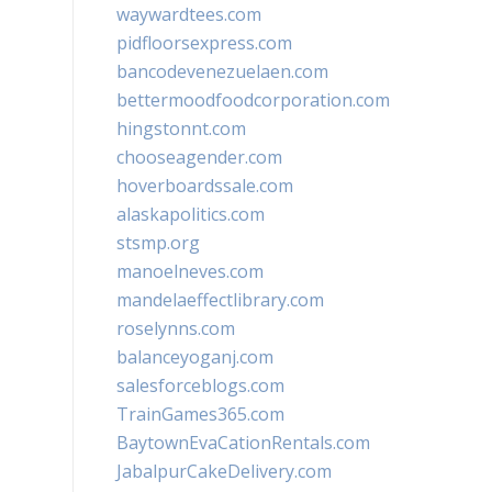
waywardtees.com
pidfloorsexpress.com
bancodevenezuelaen.com
bettermoodfoodcorporation.com
hingstonnt.com
chooseagender.com
hoverboardssale.com
alaskapolitics.com
stsmp.org
manoelneves.com
mandelaeffectlibrary.com
roselynns.com
balanceyoganj.com
salesforceblogs.com
TrainGames365.com
BaytownEvaCationRentals.com
JabalpurCakeDelivery.com