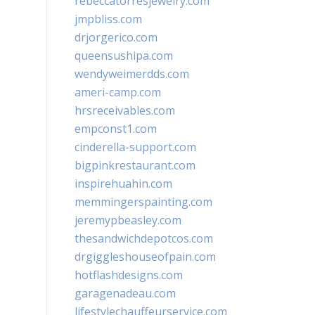
rebeccatorresjewelry.com
jmpbliss.com
drjorgerico.com
queensushipa.com
wendyweimerdds.com
ameri-camp.com
hrsreceivables.com
empconst1.com
cinderella-support.com
bigpinkrestaurant.com
inspirehuahin.com
memmingerspainting.com
jeremypbeasley.com
thesandwichdepotcos.com
drgiggleshouseofpain.com
hotflashdesigns.com
garagenadeau.com
lifestylechauffeurservice.com