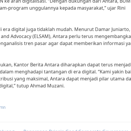
ke arah digitalisasi. “Dengan dukungan dari Antara, BU
m-program unggulannya kepada masyarakat,” ujar Rini
a digital juga tidaklah mudah. Menurut Damar Juniarto,
rch and Advocacy (ELSAM), Antara perlu terus mengembangk
ganalisis tren pasar agar dapat memberikan informasi y
kukan, Kantor Berita Antara diharapkan dapat terus menjad
alam menghadapi tantangan di era digital. “Kami yakin b
ibusi yang maksimal, Antara dapat menjadi pilar utama d
gital,” tutup Ahmad Muzani.
umn