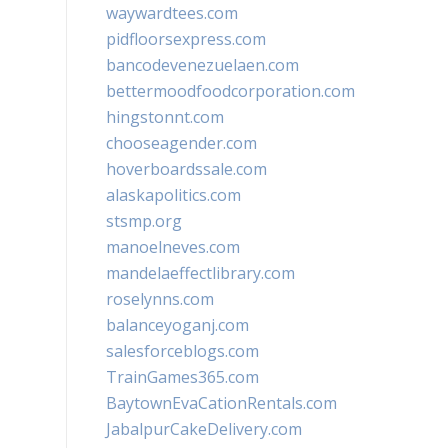
waywardtees.com
pidfloorsexpress.com
bancodevenezuelaen.com
bettermoodfoodcorporation.com
hingstonnt.com
chooseagender.com
hoverboardssale.com
alaskapolitics.com
stsmp.org
manoelneves.com
mandelaeffectlibrary.com
roselynns.com
balanceyoganj.com
salesforceblogs.com
TrainGames365.com
BaytownEvaCationRentals.com
JabalpurCakeDelivery.com