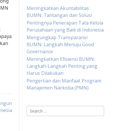
rong
BUMN
Meningkatkan Akuntabilitas
BUMN: Tantangan dan Solusi
Pentingnya Penerapan Tata Kelola
t
Perusahaan yang Baik di Indonesia
 upaya
Mengungkap Transparansi
pkan
BUMN: Langkah Menuju Good
Governance
Meningkatkan Efisiensi BUMN:
Langkah-Langkah Penting yang
Harus Dilakukan
Pengertian dan Manfaat Program
Manajemen Narkoba (PMN)
angun
Search
nesia
for: