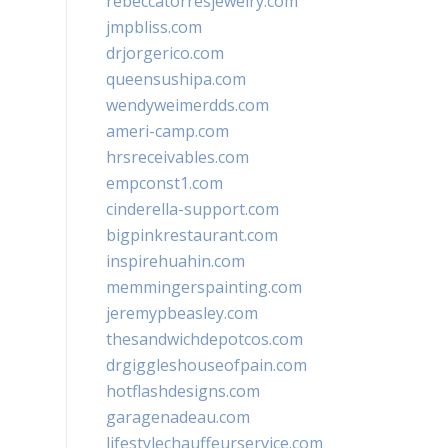
rebeccatorresjewelry.com
jmpbliss.com
drjorgerico.com
queensushipa.com
wendyweimerdds.com
ameri-camp.com
hrsreceivables.com
empconst1.com
cinderella-support.com
bigpinkrestaurant.com
inspirehuahin.com
memmingerspainting.com
jeremypbeasley.com
thesandwichdepotcos.com
drgiggleshouseofpain.com
hotflashdesigns.com
garagenadeau.com
lifestylechauffeurservice.com