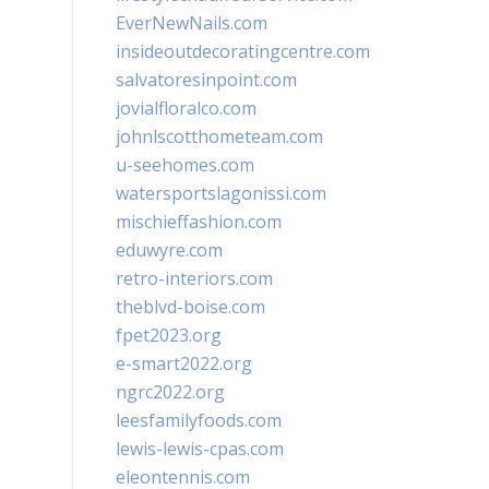
EverNewNails.com
insideoutdecoratingcentre.com
salvatoresinpoint.com
jovialfloralco.com
johnlscotthometeam.com
u-seehomes.com
watersportslagonissi.com
mischieffashion.com
eduwyre.com
retro-interiors.com
theblvd-boise.com
fpet2023.org
e-smart2022.org
ngrc2022.org
leesfamilyfoods.com
lewis-lewis-cpas.com
eleontennis.com