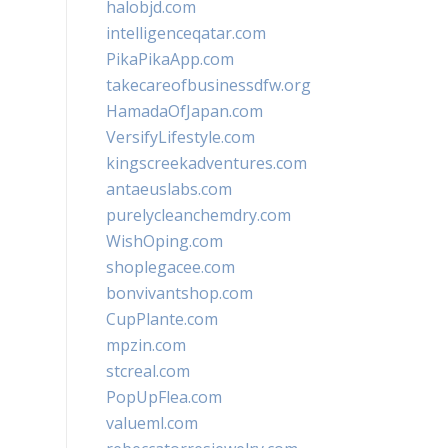
halobjd.com
intelligenceqatar.com
PikaPikaApp.com
takecareofbusinessdfw.org
HamadaOfJapan.com
VersifyLifestyle.com
kingscreekadventures.com
antaeuslabs.com
purelycleanchemdry.com
WishOping.com
shoplegacee.com
bonvivantshop.com
CupPlante.com
mpzin.com
stcreal.com
PopUpFlea.com
valueml.com