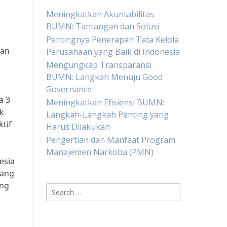
Meningkatkan Akuntabilitas
BUMN: Tantangan dan Solusi
Pentingnya Penerapan Tata Kelola
gan
Perusahaan yang Baik di Indonesia
Mengungkap Transparansi
BUMN: Langkah Menuju Good
Governance
a 3
Meningkatkan Efisiensi BUMN:
k
Langkah-Langkah Penting yang
tif
Harus Dilakukan
Pengertian dan Manfaat Program
Manajemen Narkoba (PMN)
esia
mang
ang
Search
for: