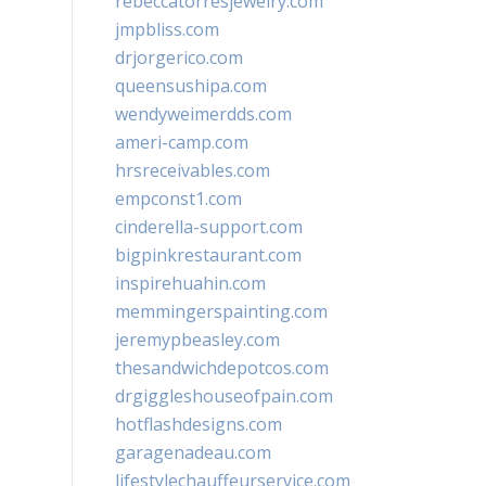
rebeccatorresjewelry.com
jmpbliss.com
drjorgerico.com
queensushipa.com
wendyweimerdds.com
ameri-camp.com
hrsreceivables.com
empconst1.com
cinderella-support.com
bigpinkrestaurant.com
inspirehuahin.com
memmingerspainting.com
jeremypbeasley.com
thesandwichdepotcos.com
drgiggleshouseofpain.com
hotflashdesigns.com
garagenadeau.com
lifestylechauffeurservice.com