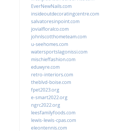
EverNewNails.com
insideoutdecoratingcentre.com
salvatoresinpoint.com
jovialfloralco.com
johnlscotthometeam.com
u-seehomes.com
watersportslagonissi.com
mischieffashion.com
eduwyre.com
retro-interiors.com
theblvd-boise.com
fpet2023.org
e-smart2022.org
ngrc2022.org
leesfamilyfoods.com
lewis-lewis-cpas.com
eleontennis.com