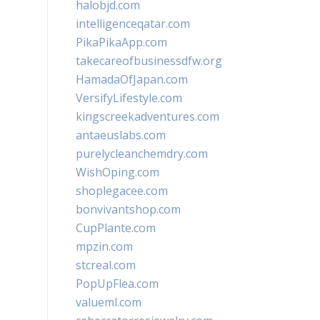
halobjd.com
intelligenceqatar.com
PikaPikaApp.com
takecareofbusinessdfw.org
HamadaOfJapan.com
VersifyLifestyle.com
kingscreekadventures.com
antaeuslabs.com
purelycleanchemdry.com
WishOping.com
shoplegacee.com
bonvivantshop.com
CupPlante.com
mpzin.com
stcreal.com
PopUpFlea.com
valueml.com