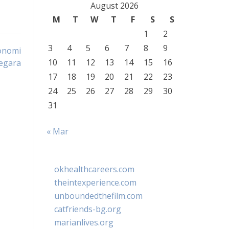
August 2026
M
T
W
T
F
S
S
1
2
3
4
5
6
7
8
9
onomi
10
11
12
13
14
15
16
egara
17
18
19
20
21
22
23
24
25
26
27
28
29
30
31
« Mar
okhealthcareers.com
theintexperience.com
unboundedthefilm.com
catfriends-bg.org
marianlives.org