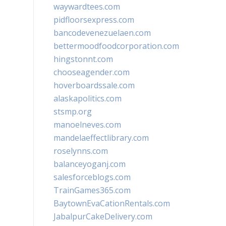
waywardtees.com
pidfloorsexpress.com
bancodevenezuelaen.com
bettermoodfoodcorporation.com
hingstonnt.com
chooseagender.com
hoverboardssale.com
alaskapolitics.com
stsmp.org
manoelneves.com
mandelaeffectlibrary.com
roselynns.com
balanceyoganj.com
salesforceblogs.com
TrainGames365.com
BaytownEvaCationRentals.com
JabalpurCakeDelivery.com