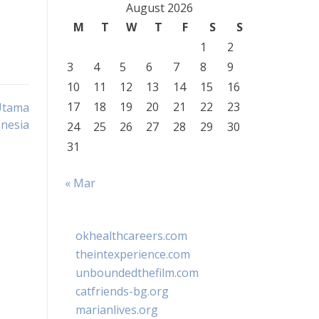
August 2026
M
T
W
T
F
S
S
1
2
3
4
5
6
7
8
9
10
11
12
13
14
15
16
17
18
19
20
21
22
23
Utama
onesia
24
25
26
27
28
29
30
31
« Mar
okhealthcareers.com
theintexperience.com
unboundedthefilm.com
catfriends-bg.org
marianlives.org