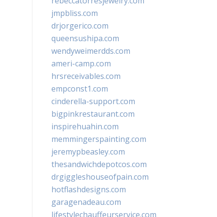
rebeccatorresjewelry.com
jmpbliss.com
drjorgerico.com
queensushipa.com
wendyweimerdds.com
ameri-camp.com
hrsreceivables.com
empconst1.com
cinderella-support.com
bigpinkrestaurant.com
inspirehuahin.com
memmingerspainting.com
jeremypbeasley.com
thesandwichdepotcos.com
drgiggleshouseofpain.com
hotflashdesigns.com
garagenadeau.com
lifestylechauffeurservice.com