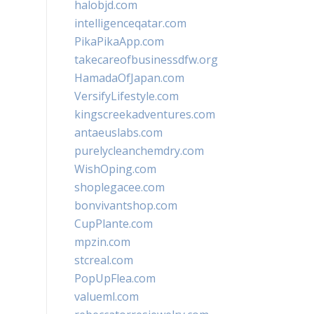
halobjd.com
intelligenceqatar.com
PikaPikaApp.com
takecareofbusinessdfw.org
HamadaOfJapan.com
VersifyLifestyle.com
kingscreekadventures.com
antaeuslabs.com
purelycleanchemdry.com
WishOping.com
shoplegacee.com
bonvivantshop.com
CupPlante.com
mpzin.com
stcreal.com
PopUpFlea.com
valueml.com