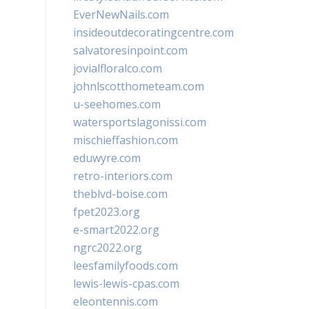
EverNewNails.com
insideoutdecoratingcentre.com
salvatoresinpoint.com
jovialfloralco.com
johnlscotthometeam.com
u-seehomes.com
watersportslagonissi.com
mischieffashion.com
eduwyre.com
retro-interiors.com
theblvd-boise.com
fpet2023.org
e-smart2022.org
ngrc2022.org
leesfamilyfoods.com
lewis-lewis-cpas.com
eleontennis.com