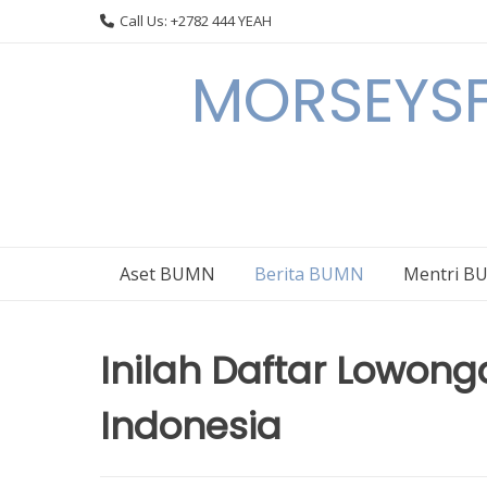
Skip
Call Us: +2782 444 YEAH
to
content
MORSEYSF
Aset BUMN
Berita BUMN
Mentri 
Inilah Daftar Lowong
Indonesia