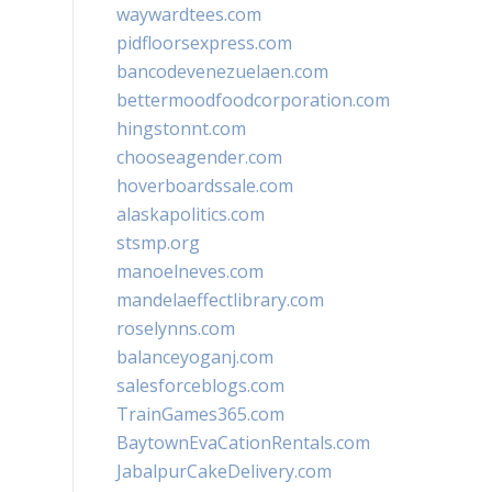
waywardtees.com
pidfloorsexpress.com
bancodevenezuelaen.com
bettermoodfoodcorporation.com
hingstonnt.com
chooseagender.com
hoverboardssale.com
alaskapolitics.com
stsmp.org
manoelneves.com
mandelaeffectlibrary.com
roselynns.com
balanceyoganj.com
salesforceblogs.com
TrainGames365.com
BaytownEvaCationRentals.com
JabalpurCakeDelivery.com