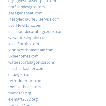
drgiggleshouseofpain.com
hotflashdesigns.com
garagenadeau.com
lifestylechauffeurservice.com
EverNewNails.com
insideoutdecoratingcentre.com
salvatoresinpoint.com
jovialfloralco.com
johnlscotthometeam.com
u-seehomes.com
watersportslagonissi.com
mischieffashion.com
eduwyre.com
retro-interiors.com
theblvd-boise.com
fpet2023.org
e-smart2022.org
ngrc2022.org