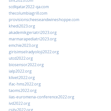
sinc2023.com
scdlqatar2022-qa.com
thecolumbiagrill.com
provisionscheeseandwineshoppe.com
khedi2023.org
akademikgeriatri2023.org
marmarapediatri2023.org
emchie2023.org
girisimselradyoloji2022.org
utcd2022.org
biosensor2022.org
ialp2022.org
klivet2022.org
ifac-hms2022.org
taoms2022.org
iias-euromena-conference2022.org
ivd2022.org
csity2022.org