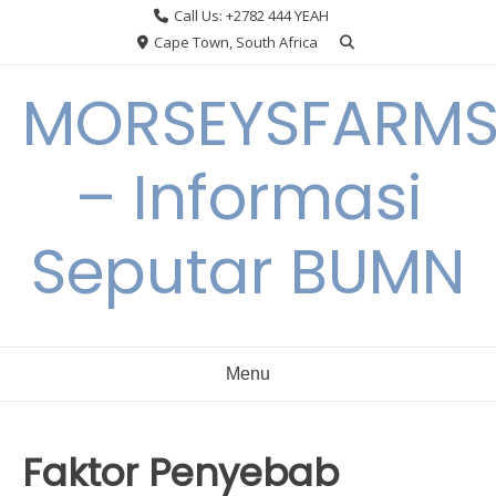
Skip
Call Us: +2782 444 YEAH
to
Cape Town, South Africa
content
MORSEYSFARM
– Informasi
Seputar BUMN
Menu
Faktor Penyebab