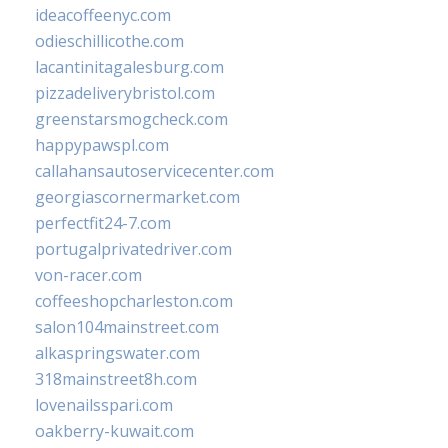
ideacoffeenyc.com
odieschillicothe.com
lacantinitagalesburg.com
pizzadeliverybristol.com
greenstarsmogcheck.com
happypawspl.com
callahansautoservicecenter.com
georgiascornermarket.com
perfectfit24-7.com
portugalprivatedriver.com
von-racer.com
coffeeshopcharleston.com
salon104mainstreet.com
alkaspringswater.com
318mainstreet8h.com
lovenailsspari.com
oakberry-kuwait.com