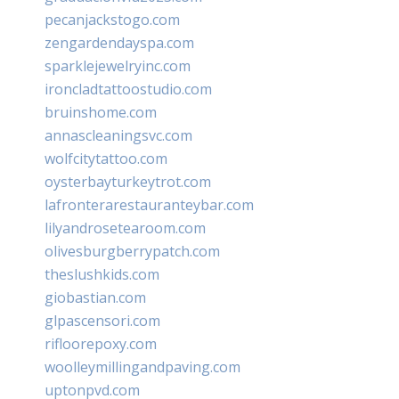
pecanjackstogo.com
zengardendayspa.com
sparklejewelryinc.com
ironcladtattoostudio.com
bruinshome.com
annascleaningsvc.com
wolfcitytattoo.com
oysterbayturkeytrot.com
lafronterarestauranteybar.com
lilyandrosetearoom.com
olivesburgberrypatch.com
theslushkids.com
giobastian.com
glpascensori.com
rifloorepoxy.com
woolleymillingandpaving.com
uptonpvd.com