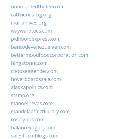
unboundedthefilm.com
catfriends-bg.org
marianlives.org
waywardtees.com
pidfloorsexpress.com
bancodevenezuelaen.com
bettermoodfoodcorporation.com
hingstonnt.com
chooseagender.com
hoverboardssale.com
alaskapolitics.com
stsmp.org
manoelneves.com
mandelaeffectlibrary.com
roselynns.com
balanceyoganj.com
salesforceblogs.com