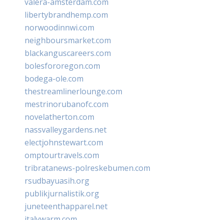
valera-amsterdam.com
libertybrandhemp.com
norwoodinnwi.com
neighboursmarket.com
blackanguscareers.com
bolesfororegon.com
bodega-ole.com
thestreamlinerlounge.com
mestrinorubanofc.com
novelatherton.com
nassvalleygardens.net
electjohnstewart.com
omptourtravels.com
tribratanews-polreskebumen.com
rsudbayuasih.org
publikjurnalistik.org
juneteenthapparel.net
italywarm.com