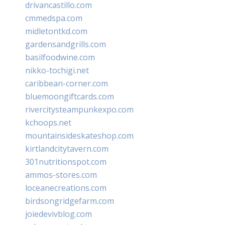
drivancastillo.com
cmmedspa.com
midletontkd.com
gardensandgrills.com
basilfoodwine.com
nikko-tochigi.net
caribbean-corner.com
bluemoongiftcards.com
rivercitysteampunkexpo.com
kchoops.net
mountainsideskateshop.com
kirtlandcitytavern.com
301nutritionspot.com
ammos-stores.com
loceanecreations.com
birdsongridgefarm.com
joiedevivblog.com