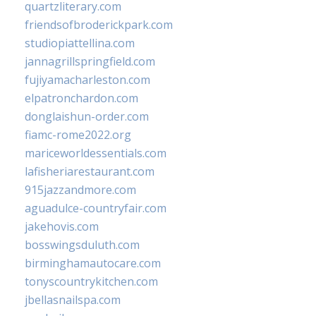
quartzliterary.com
friendsofbroderickpark.com
studiopiattellina.com
jannagrillspringfield.com
fujiyamacharleston.com
elpatronchardon.com
donglaishun-order.com
fiamc-rome2022.org
mariceworldessentials.com
lafisheriarestaurant.com
915jazzandmore.com
aguadulce-countryfair.com
jakehovis.com
bosswingsduluth.com
birminghamautocare.com
tonyscountrykitchen.com
jbellasnailspa.com