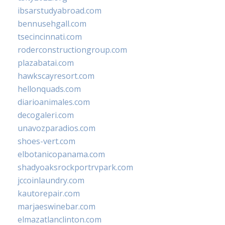
ibsarstudyabroad.com
bennusehgall.com
tsecincinnati.com
roderconstructiongroup.com
plazabatai.com
hawkscayresort.com
hellonquads.com
diarioanimales.com
decogaleri.com
unavozparadios.com
shoes-vert.com
elbotanicopanama.com
shadyoaksrockportrvpark.com
jccoinlaundry.com
kautorepair.com
marjaeswinebar.com
elmazatlanclinton.com