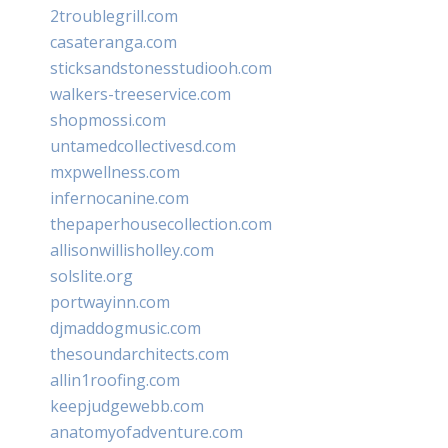
2troublegrill.com
casateranga.com
sticksandstonesstudiooh.com
walkers-treeservice.com
shopmossi.com
untamedcollectivesd.com
mxpwellness.com
infernocanine.com
thepaperhousecollection.com
allisonwillisholley.com
solslite.org
portwayinn.com
djmaddogmusic.com
thesoundarchitects.com
allin1roofing.com
keepjudgewebb.com
anatomyofadventure.com