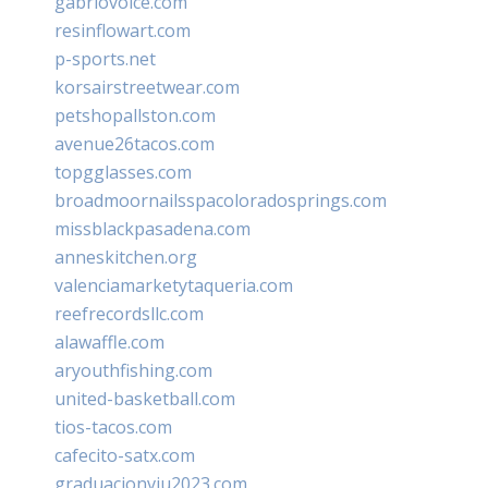
gabriovoice.com
resinflowart.com
p-sports.net
korsairstreetwear.com
petshopallston.com
avenue26tacos.com
topgglasses.com
broadmoornailsspacoloradosprings.com
missblackpasadena.com
anneskitchen.org
valenciamarketytaqueria.com
reefrecordsllc.com
alawaffle.com
aryouthfishing.com
united-basketball.com
tios-tacos.com
cafecito-satx.com
graduacionviu2023.com