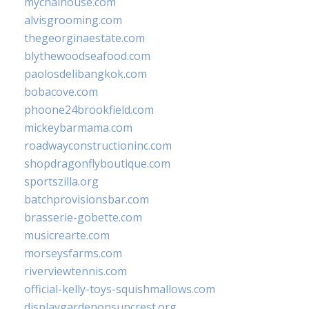
mychaihouse.com
alvisgrooming.com
thegeorginaestate.com
blythewoodseafood.com
paolosdelibangkok.com
bobacove.com
phoone24brookfield.com
mickeybarmama.com
roadwayconstructioninc.com
shopdragonflyboutique.com
sportszilla.org
batchprovisionsbar.com
brasserie-gobette.com
musicrearte.com
morseysfarms.com
riverviewtennis.com
official-kelly-toys-squishmallows.com
displaygardenonsuncrest.org