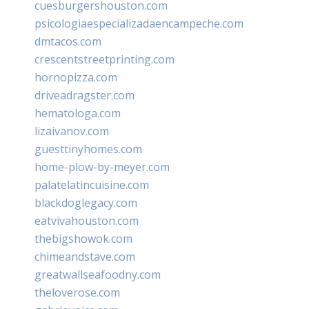
cuesburgershouston.com
psicologiaespecializadaencampeche.com
dmtacos.com
crescentstreetprinting.com
hornopizza.com
driveadragster.com
hematologa.com
lizaivanov.com
guesttinyhomes.com
home-plow-by-meyer.com
palatelatincuisine.com
blackdoglegacy.com
eatvivahouston.com
thebigshowok.com
chimeandstave.com
greatwallseafoodny.com
theloverose.com