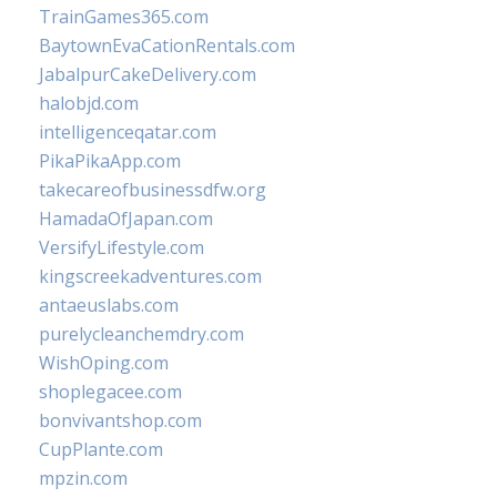
TrainGames365.com
BaytownEvaCationRentals.com
JabalpurCakeDelivery.com
halobjd.com
intelligenceqatar.com
PikaPikaApp.com
takecareofbusinessdfw.org
HamadaOfJapan.com
VersifyLifestyle.com
kingscreekadventures.com
antaeuslabs.com
purelycleanchemdry.com
WishOping.com
shoplegacee.com
bonvivantshop.com
CupPlante.com
mpzin.com