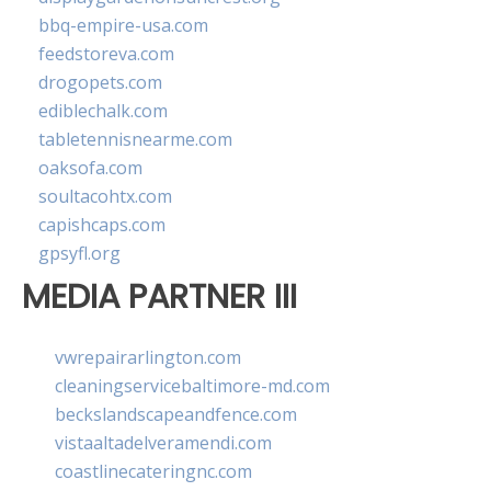
bbq-empire-usa.com
feedstoreva.com
drogopets.com
ediblechalk.com
tabletennisnearme.com
oaksofa.com
soultacohtx.com
capishcaps.com
gpsyfl.org
MEDIA PARTNER III
vwrepairarlington.com
cleaningservicebaltimore-md.com
beckslandscapeandfence.com
vistaaltadelveramendi.com
coastlinecateringnc.com