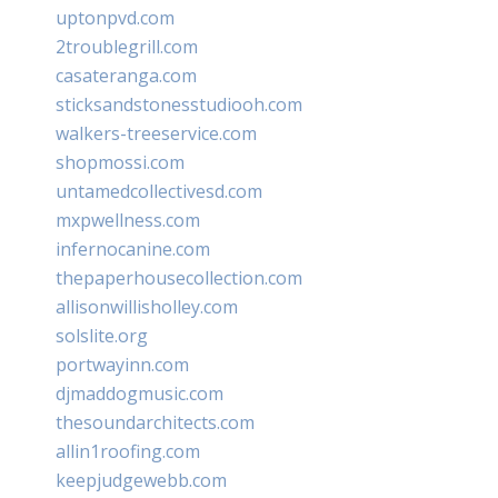
uptonpvd.com
2troublegrill.com
casateranga.com
sticksandstonesstudiooh.com
walkers-treeservice.com
shopmossi.com
untamedcollectivesd.com
mxpwellness.com
infernocanine.com
thepaperhousecollection.com
allisonwillisholley.com
solslite.org
portwayinn.com
djmaddogmusic.com
thesoundarchitects.com
allin1roofing.com
keepjudgewebb.com