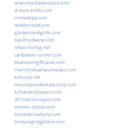
anatomyofadventure.com
drivancastillo.com
cmmedspa.com
midletontkd.com
gardensandgrills.com
basilfoodwine.com
nikko-tochigi.net
caribbean-corner.com
bluemoongiftcards.com
rivercitysteampunkexpo.com
kchoops.net
mountainsideskateshop.com
kirtlandcitytavern.com
301nutritionspot.com
ammos-stores.com
loceanecreations.com
birdsongridgefarm.com