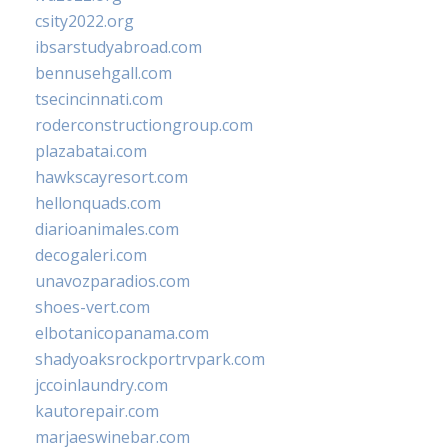
csity2022.org
ibsarstudyabroad.com
bennusehgall.com
tsecincinnati.com
roderconstructiongroup.com
plazabatai.com
hawkscayresort.com
hellonquads.com
diarioanimales.com
decogaleri.com
unavozparadios.com
shoes-vert.com
elbotanicopanama.com
shadyoaksrockportrvpark.com
jccoinlaundry.com
kautorepair.com
marjaeswinebar.com