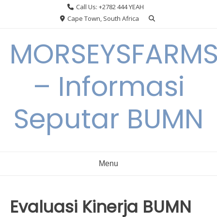
Skip
Call Us: +2782 444 YEAH
to
Cape Town, South Africa
content
MORSEYSFARM
– Informasi
Seputar BUMN
Menu
Evaluasi Kinerja BUMN