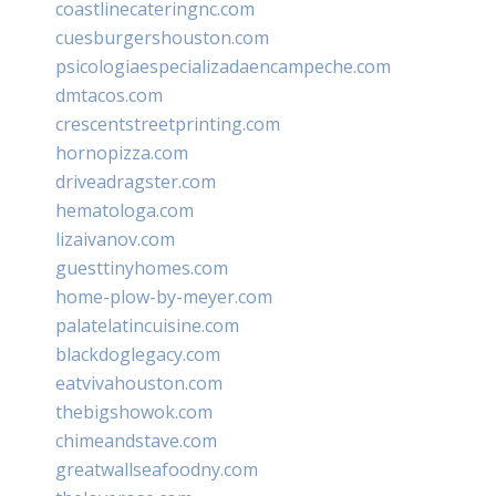
coastlinecateringnc.com
cuesburgershouston.com
psicologiaespecializadaencampeche.com
dmtacos.com
crescentstreetprinting.com
hornopizza.com
driveadragster.com
hematologa.com
lizaivanov.com
guesttinyhomes.com
home-plow-by-meyer.com
palatelatincuisine.com
blackdoglegacy.com
eatvivahouston.com
thebigshowok.com
chimeandstave.com
greatwallseafoodny.com