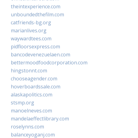
theintexperience.com
unboundedthefilm.com
catfriends-bg.org
marianlives.org
waywardtees.com
pidfloorsexpress.com
bancodevenezuelaen.com
bettermoodfoodcorporation.com
hingstonnt.com
chooseagender.com
hoverboardssale.com
alaskapolitics.com
stsmp.org
manoelneves.com
mandelaeffectlibrary.com
roselynns.com
balanceyoganj.com