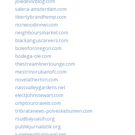
joiedevivblog.com
valera-amsterdam.com
libertybrandhemp.com
norwoodinnwi.com
neighboursmarket.com
blackanguscareers.com
bolesfororegon.com
bodega-ole.com
thestreamlinerlounge.com
mestrinorubanofc.com
novelatherton.com
nassvalleygardens.net
electjohnstewart.com
omptourtravels.com
tribratanews-polreskebumen.com
rsudbayuasih.org
publikjurnalistik.org
juneteenthapparel.net