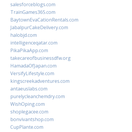
salesforceblogs.com
TrainGames365.com
BaytownEvaCationRentals.com
JabalpurCakeDelivery.com
halobjd.com
intelligenceqatar.com
PikaPikaApp.com
takecareofbusinessdfw.org
HamadaOfJapan.com
VersifyLifestyle.com
kingscreekadventures.com
antaeuslabs.com
purelycleanchemdry.com
WishOping.com
shoplegacee.com
bonvivantshop.com
CupPlante.com