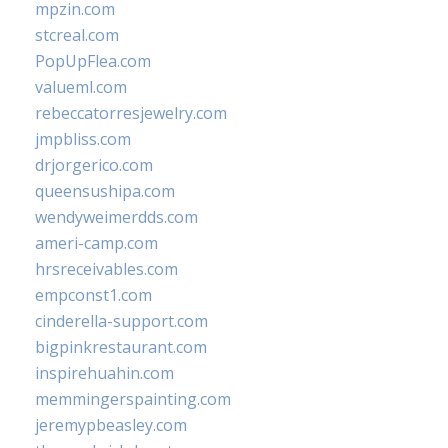
mpzin.com
stcreal.com
PopUpFlea.com
valueml.com
rebeccatorresjewelry.com
jmpbliss.com
drjorgerico.com
queensushipa.com
wendyweimerdds.com
ameri-camp.com
hrsreceivables.com
empconst1.com
cinderella-support.com
bigpinkrestaurant.com
inspirehuahin.com
memmingerspainting.com
jeremypbeasley.com