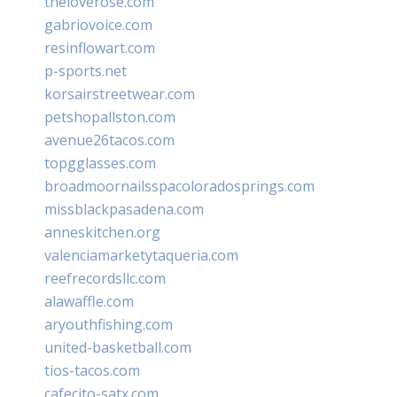
theloverose.com
gabriovoice.com
resinflowart.com
p-sports.net
korsairstreetwear.com
petshopallston.com
avenue26tacos.com
topgglasses.com
broadmoornailsspacoloradosprings.com
missblackpasadena.com
anneskitchen.org
valenciamarketytaqueria.com
reefrecordsllc.com
alawaffle.com
aryouthfishing.com
united-basketball.com
tios-tacos.com
cafecito-satx.com