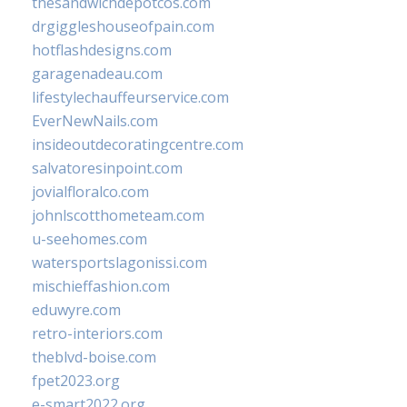
thesandwichdepotcos.com
drgiggleshouseofpain.com
hotflashdesigns.com
garagenadeau.com
lifestylechauffeurservice.com
EverNewNails.com
insideoutdecoratingcentre.com
salvatoresinpoint.com
jovialfloralco.com
johnlscotthometeam.com
u-seehomes.com
watersportslagonissi.com
mischieffashion.com
eduwyre.com
retro-interiors.com
theblvd-boise.com
fpet2023.org
e-smart2022.org