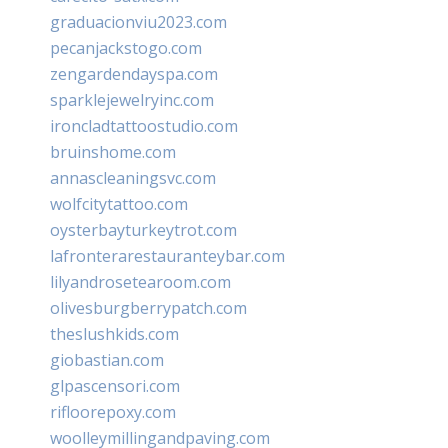
graduacionviu2023.com
pecanjackstogo.com
zengardendayspa.com
sparklejewelryinc.com
ironcladtattoostudio.com
bruinshome.com
annascleaningsvc.com
wolfcitytattoo.com
oysterbayturkeytrot.com
lafronterarestauranteybar.com
lilyandrosetearoom.com
olivesburgberrypatch.com
theslushkids.com
giobastian.com
glpascensori.com
rifloorepoxy.com
woolleymillingandpaving.com