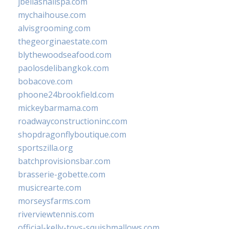
jbellasnailspa.com
mychaihouse.com
alvisgrooming.com
thegeorginaestate.com
blythewoodseafood.com
paolosdelibangkok.com
bobacove.com
phoone24brookfield.com
mickeybarmama.com
roadwayconstructioninc.com
shopdragonflyboutique.com
sportszilla.org
batchprovisionsbar.com
brasserie-gobette.com
musicrearte.com
morseysfarms.com
riverviewtennis.com
official-kelly-toys-squishmallows.com