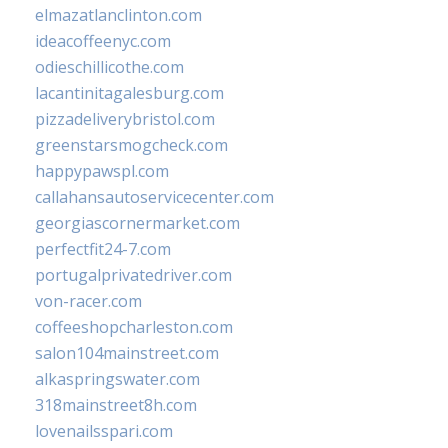
elmazatlanclinton.com
ideacoffeenyc.com
odieschillicothe.com
lacantinitagalesburg.com
pizzadeliverybristol.com
greenstarsmogcheck.com
happypawspl.com
callahansautoservicecenter.com
georgiascornermarket.com
perfectfit24-7.com
portugalprivatedriver.com
von-racer.com
coffeeshopcharleston.com
salon104mainstreet.com
alkaspringswater.com
318mainstreet8h.com
lovenailsspari.com