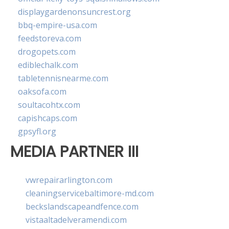
displaygardenonsuncrest.org
bbq-empire-usa.com
feedstoreva.com
drogopets.com
ediblechalk.com
tabletennisnearme.com
oaksofa.com
soultacohtx.com
capishcaps.com
gpsyfl.org
MEDIA PARTNER III
vwrepairarlington.com
cleaningservicebaltimore-md.com
beckslandscapeandfence.com
vistaaltadelveramendi.com