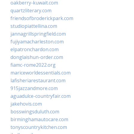
oakberry-kuwait.com
quartzliterary.com
friendsofbroderickpark.com
studiopiattellina.com
jannagrillspringfield.com
fujiyamacharleston.com
elpatronchardon.com
donglaishun-order.com
fiamc-rome2022.org
mariceworldessentials.com
lafisheriarestaurant.com
915jazzandmore.com
aguadulce-countryfair.com
jakehovis.com
bosswingsduluth.com
birminghamautocare.com
tonyscountrykitchen.com