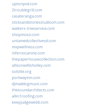
uptonpvd.com
2troublegrill.com
casateranga.com
sticksandstonesstudiooh.com
walkers-treeservice.com
shopmossi.com
untamedcollectivesd.com
mxpwellness.com
infernocanine.com
thepaperhousecollection.com
allisonwillisholley.com
solslite.org
portwayinn.com
djmaddogmusic.com
thesoundarchitects.com
allin1roofing.com
keepjudgewebb.com