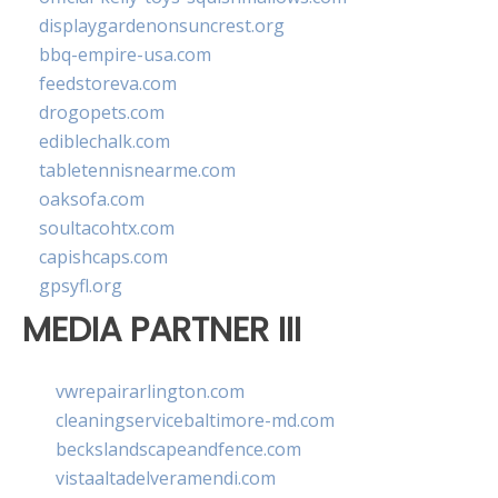
displaygardenonsuncrest.org
bbq-empire-usa.com
feedstoreva.com
drogopets.com
ediblechalk.com
tabletennisnearme.com
oaksofa.com
soultacohtx.com
capishcaps.com
gpsyfl.org
MEDIA PARTNER III
vwrepairarlington.com
cleaningservicebaltimore-md.com
beckslandscapeandfence.com
vistaaltadelveramendi.com