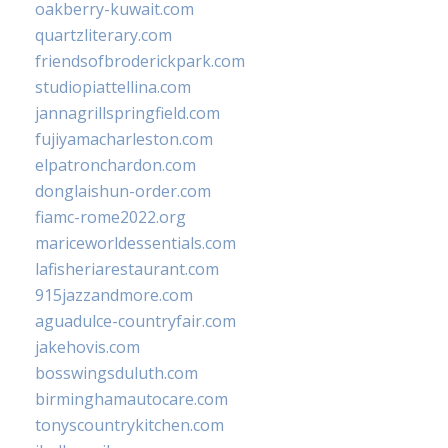
oakberry-kuwait.com
quartzliterary.com
friendsofbroderickpark.com
studiopiattellina.com
jannagrillspringfield.com
fujiyamacharleston.com
elpatronchardon.com
donglaishun-order.com
fiamc-rome2022.org
mariceworldessentials.com
lafisheriarestaurant.com
915jazzandmore.com
aguadulce-countryfair.com
jakehovis.com
bosswingsduluth.com
birminghamautocare.com
tonyscountrykitchen.com