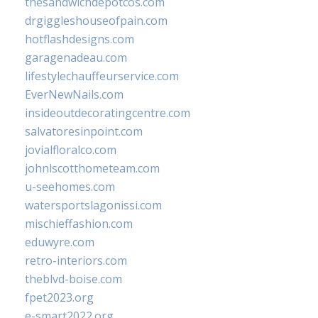
thesandwichdepotcos.com
drgiggleshouseofpain.com
hotflashdesigns.com
garagenadeau.com
lifestylechauffeurservice.com
EverNewNails.com
insideoutdecoratingcentre.com
salvatoresinpoint.com
jovialfloralco.com
johnlscotthometeam.com
u-seehomes.com
watersportslagonissi.com
mischieffashion.com
eduwyre.com
retro-interiors.com
theblvd-boise.com
fpet2023.org
e-smart2022.org