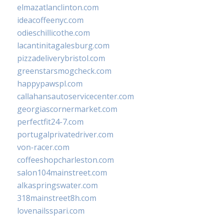
elmazatlanclinton.com
ideacoffeenyc.com
odieschillicothe.com
lacantinitagalesburg.com
pizzadeliverybristol.com
greenstarsmogcheck.com
happypawspl.com
callahansautoservicecenter.com
georgiascornermarket.com
perfectfit24-7.com
portugalprivatedriver.com
von-racer.com
coffeeshopcharleston.com
salon104mainstreet.com
alkaspringswater.com
318mainstreet8h.com
lovenailsspari.com