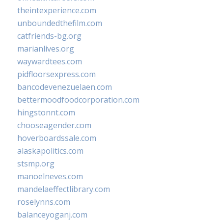
theintexperience.com
unboundedthefilm.com
catfriends-bg.org
marianlives.org
waywardtees.com
pidfloorsexpress.com
bancodevenezuelaen.com
bettermoodfoodcorporation.com
hingstonnt.com
chooseagender.com
hoverboardssale.com
alaskapolitics.com
stsmp.org
manoelneves.com
mandelaeffectlibrary.com
roselynns.com
balanceyoganj.com