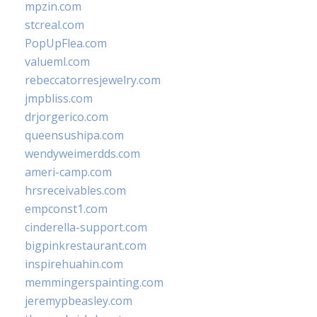
mpzin.com
stcreal.com
PopUpFlea.com
valueml.com
rebeccatorresjewelry.com
jmpbliss.com
drjorgerico.com
queensushipa.com
wendyweimerdds.com
ameri-camp.com
hrsreceivables.com
empconst1.com
cinderella-support.com
bigpinkrestaurant.com
inspirehuahin.com
memmingerspainting.com
jeremypbeasley.com