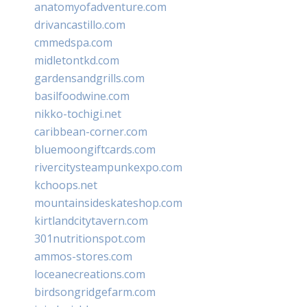
anatomyofadventure.com
drivancastillo.com
cmmedspa.com
midletontkd.com
gardensandgrills.com
basilfoodwine.com
nikko-tochigi.net
caribbean-corner.com
bluemoongiftcards.com
rivercitysteampunkexpo.com
kchoops.net
mountainsideskateshop.com
kirtlandcitytavern.com
301nutritionspot.com
ammos-stores.com
loceanecreations.com
birdsongridgefarm.com