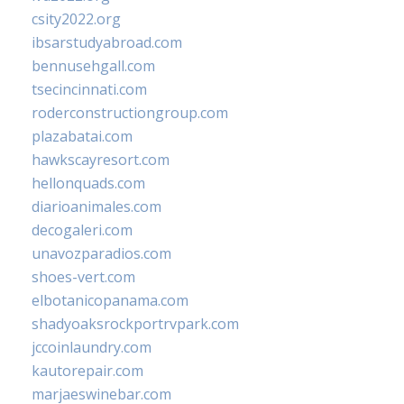
csity2022.org
ibsarstudyabroad.com
bennusehgall.com
tsecincinnati.com
roderconstructiongroup.com
plazabatai.com
hawkscayresort.com
hellonquads.com
diarioanimales.com
decogaleri.com
unavozparadios.com
shoes-vert.com
elbotanicopanama.com
shadyoaksrockportrvpark.com
jccoinlaundry.com
kautorepair.com
marjaeswinebar.com