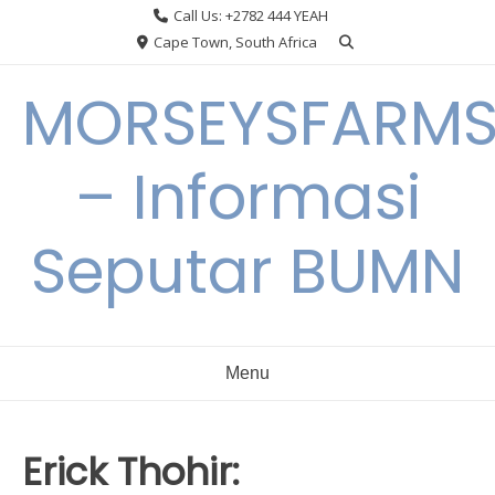
Skip
Call Us: +2782 444 YEAH
to
Cape Town, South Africa
content
MORSEYSFARM
– Informasi
Seputar BUMN
Menu
Erick Thohir: