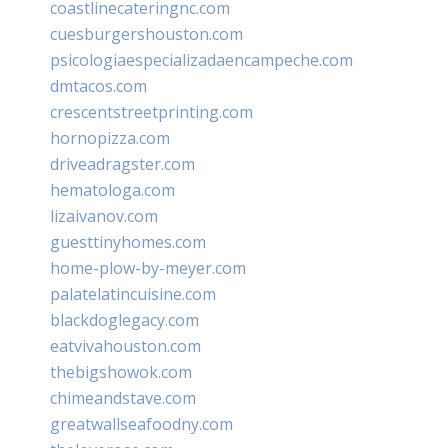
coastlinecateringnc.com
cuesburgershouston.com
psicologiaespecializadaencampeche.com
dmtacos.com
crescentstreetprinting.com
hornopizza.com
driveadragster.com
hematologa.com
lizaivanov.com
guesttinyhomes.com
home-plow-by-meyer.com
palatelatincuisine.com
blackdoglegacy.com
eatvivahouston.com
thebigshowok.com
chimeandstave.com
greatwallseafoodny.com