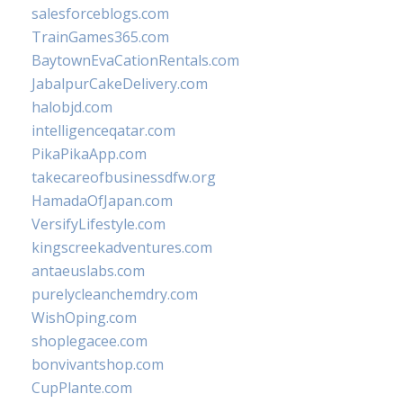
salesforceblogs.com
TrainGames365.com
BaytownEvaCationRentals.com
JabalpurCakeDelivery.com
halobjd.com
intelligenceqatar.com
PikaPikaApp.com
takecareofbusinessdfw.org
HamadaOfJapan.com
VersifyLifestyle.com
kingscreekadventures.com
antaeuslabs.com
purelycleanchemdry.com
WishOping.com
shoplegacee.com
bonvivantshop.com
CupPlante.com