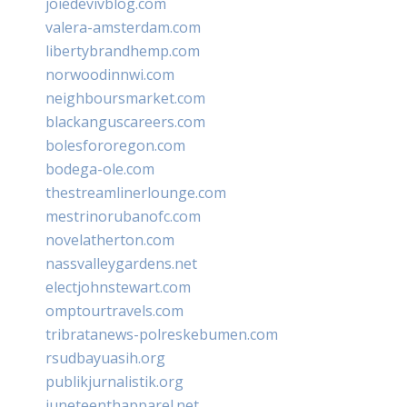
joiedevivblog.com
valera-amsterdam.com
libertybrandhemp.com
norwoodinnwi.com
neighboursmarket.com
blackanguscareers.com
bolesfororegon.com
bodega-ole.com
thestreamlinerlounge.com
mestrinorubanofc.com
novelatherton.com
nassvalleygardens.net
electjohnstewart.com
omptourtravels.com
tribratanews-polreskebumen.com
rsudbayuasih.org
publikjurnalistik.org
juneteenthapparel.net