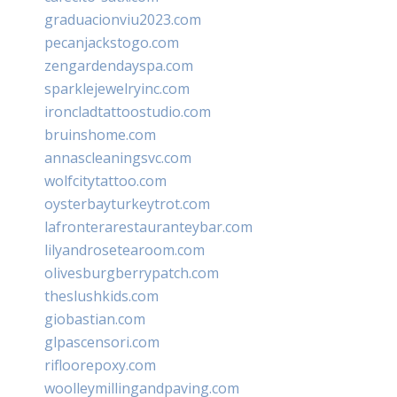
graduacionviu2023.com
pecanjackstogo.com
zengardendayspa.com
sparklejewelryinc.com
ironcladtattoostudio.com
bruinshome.com
annascleaningsvc.com
wolfcitytattoo.com
oysterbayturkeytrot.com
lafronterarestauranteybar.com
lilyandrosetearoom.com
olivesburgberrypatch.com
theslushkids.com
giobastian.com
glpascensori.com
rifloorepoxy.com
woolleymillingandpaving.com