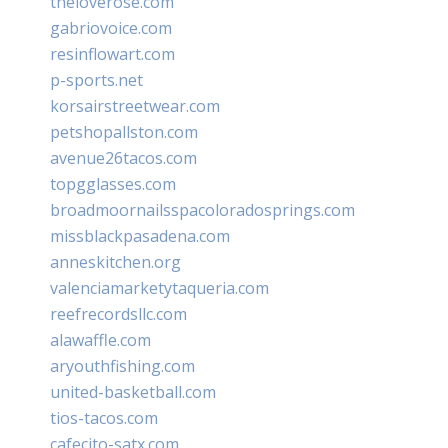
theloverose.com
gabriovoice.com
resinflowart.com
p-sports.net
korsairstreetwear.com
petshopallston.com
avenue26tacos.com
topgglasses.com
broadmoornailsspacoloradosprings.com
missblackpasadena.com
anneskitchen.org
valenciamarketytaqueria.com
reefrecordsllc.com
alawaffle.com
aryouthfishing.com
united-basketball.com
tios-tacos.com
cafecito-satx.com