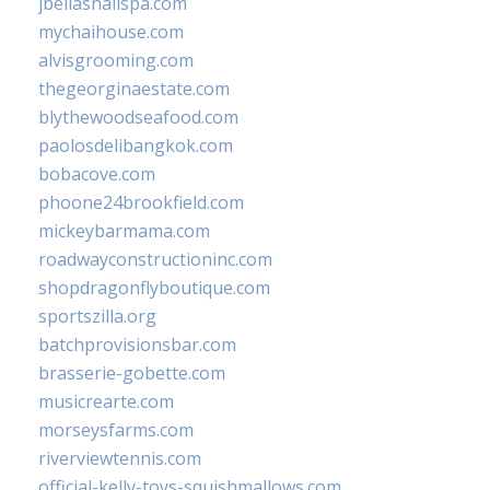
jbellasnailspa.com
mychaihouse.com
alvisgrooming.com
thegeorginaestate.com
blythewoodseafood.com
paolosdelibangkok.com
bobacove.com
phoone24brookfield.com
mickeybarmama.com
roadwayconstructioninc.com
shopdragonflyboutique.com
sportszilla.org
batchprovisionsbar.com
brasserie-gobette.com
musicrearte.com
morseysfarms.com
riverviewtennis.com
official-kelly-toys-squishmallows.com